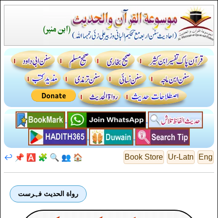
↩️
📌
🅰️
🧩
🔍
👥
🏠
Book Store
Ur-Latn
Eng
رواة الحديث فہرست