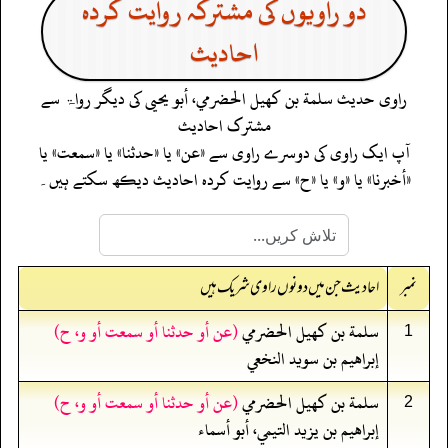
دو راویوں کی مشترکہ روایت کردہ
احادیث
راوی حدیث
سلمة بن كهيل الحضرمي، أبو يحيى
کی دیگر رواۃ سے
مشترک احادیث
آپ ایک راوی کی دوسرے راوی سے «عن» یا «حدثنا» یا «سمعت» یا
«أخبرنا» یا «و» یا «ح» سے روایت کردہ احادیث دیکھ سکتے ہیں۔
نمبر
احادیث جن میں دونوں راوی شریک ہیں
سلمة بن كهيل الحضرمي
(عن أو حدثنا أو سمعت أو و، ح)
1
إبراهيم بن سويد النخعي
سلمة بن كهيل الحضرمي
(عن أو حدثنا أو سمعت أو و، ح)
2
إبراهيم بن يزيد التيمي، أبو أسماء