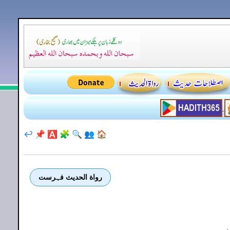
↩️
📌
🅰️
🧩
🔍
👥
🏠
رواة الحديث فہرست