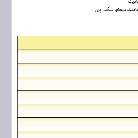
ادیث
ہ احادیث دیکھ سکتے ہیں۔