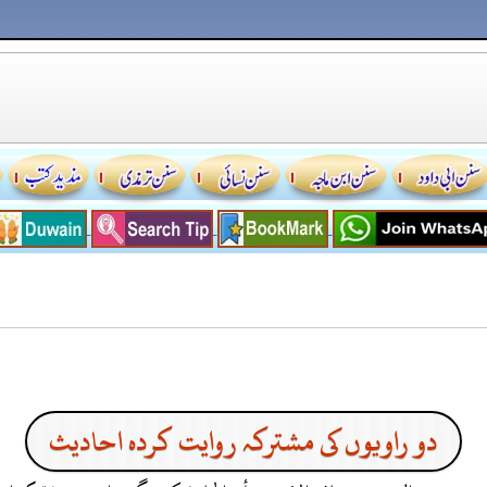
دو راویوں کی مشترکہ روایت کردہ احادیث