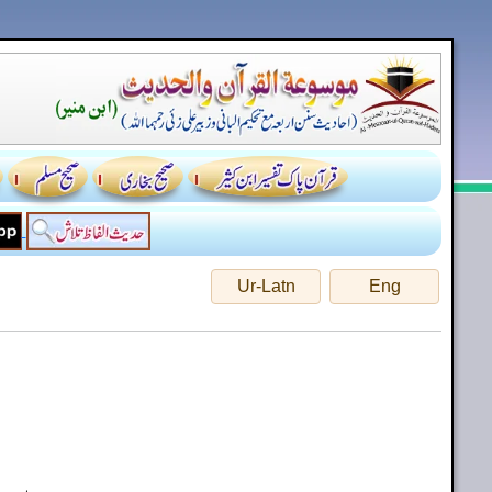
Ur-Latn
Eng