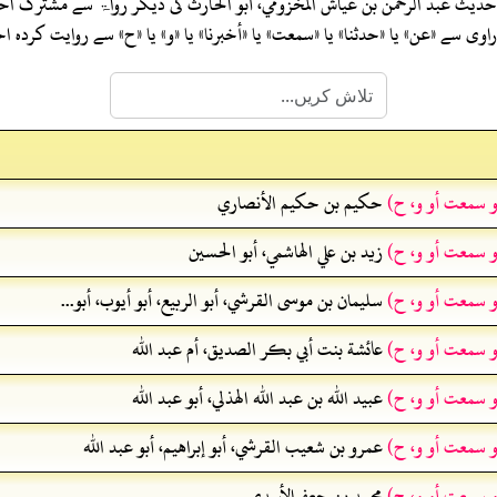
 حدیث
عبد الرحمن بن عياش المخزومي، أبو الحارث
کی دیگر رواۃ سے مشترک اح
ی سے «عن» یا «حدثنا» یا «سمعت» یا «أخبرنا» یا «و» یا «ح» سے روایت کرد
و سمعت أو و، ح)
حكيم بن حكيم الأنصاري
و سمعت أو و، ح)
زيد بن علي الهاشمي، أبو الحسين
و سمعت أو و، ح)
سليمان بن موسى القرشي، أبو الربيع، أبو أيوب، أبو...
و سمعت أو و، ح)
عائشة بنت أبي بكر الصديق، أم عبد الله
و سمعت أو و، ح)
عبيد الله بن عبد الله الهذلي، أبو عبد الله
و سمعت أو و، ح)
عمرو بن شعيب القرشي، أبو إبراهيم، أبو عبد الله
و سمعت أو و، ح)
محمد بن جعفرالأسدي