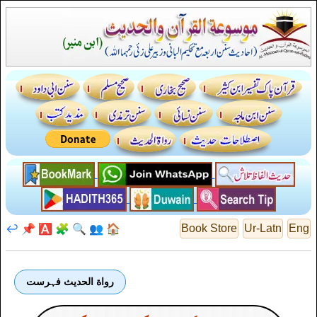
↩️
📌
🅰️
🧩
🔍
👥
🏠
Book Store
Ur-Latn
Eng
رواة الحديث فہرست