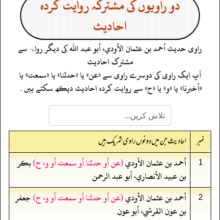
دو راویوں کی مشترکہ روایت کردہ
احادیث
راوی حدیث
أحمد بن عثمان الأودي، أبو عبد الله
کی دیگر رواۃ سے
مشترک احادیث
آپ ایک راوی کی دوسرے راوی سے «عن» یا «حدثنا» یا «سمعت» یا
«أخبرنا» یا «و» یا «ح» سے روایت کردہ احادیث دیکھ سکتے ہیں۔
نمبر
احادیث جن میں دونوں راوی شریک ہیں
أحمد بن عثمان الأودي
(عن أو حدثنا أو سمعت أو و، ح)
بكر
1
بن عبيد الأنصاري، أبو عبد الرحمن
أحمد بن عثمان الأودي
(عن أو حدثنا أو سمعت أو و، ح)
جعفر
2
بن عون القرشي، أبو عون