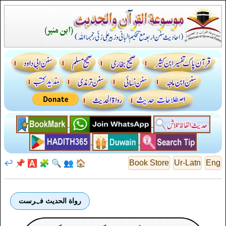
↩️
📌
🅰️
🧩
🔍
👥
🏠
Book Store
Ur-Latn
Eng
رواة الحديث فہرست