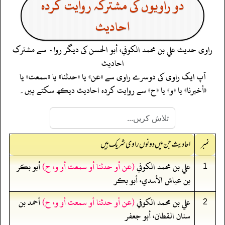
دو راویوں کی مشترکہ روایت کردہ
احادیث
راوی حدیث
علي بن محمد الكوفي، أبو الحسن
کی دیگر رواۃ سے مشترک
احادیث
آپ ایک راوی کی دوسرے راوی سے «عن» یا «حدثنا» یا «سمعت» یا
«أخبرنا» یا «و» یا «ح» سے روایت کردہ احادیث دیکھ سکتے ہیں۔
نمبر
احادیث جن میں دونوں راوی شریک ہیں
علي بن محمد الكوفي
(عن أو حدثنا أو سمعت أو و، ح)
أبو بكر
1
بن عياش الأسدي، أبو بكر
علي بن محمد الكوفي
(عن أو حدثنا أو سمعت أو و، ح)
أحمد بن
2
سنان القطان، أبو جعفر