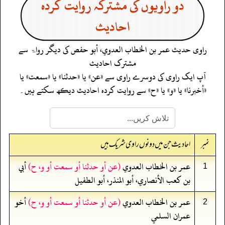
دو راویوں کی مشترکہ روایت کردہ
احادیث
راوی حدیث
عمر بن الخطاب العدوي، أبو حفص
کی دیگر رواۃ سے
مشترک احادیث
آپ ایک راوی کی دوسرے راوی سے «عن» یا «حدثنا» یا «سمعت» یا
«أخبرنا» یا «و» یا «ح» سے روایت کردہ احادیث دیکھ سکتے ہیں۔
نمبر
احادیث جن میں دونوں راوی شریک ہیں
عمر بن الخطاب العدوي
(عن أو حدثنا أو سمعت أو و، ح)
أبي
1
بن كعب الأنصاري، أبو المنذر، أبو الطفيل
عمر بن الخطاب العدوي
(عن أو حدثنا أو سمعت أو و، ح)
أخو
2
عمران السلمي