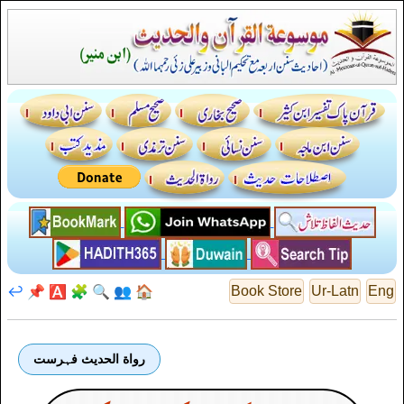
↩️
📌
🅰️
🧩
🔍
👥
🏠
Book Store
Ur-Latn
Eng
رواة الحديث فہرست