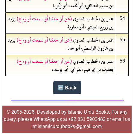
بن سليم الطائفي، أبو محمد، أبو زكريا
عمر بن الخطاب العدوي
(عن أو حدثنا أو سمعت أو و، ح)
يزيد
54
بن زريع العيشي، أبو معاوية
عمر بن الخطاب العدوي
(عن أو حدثنا أو سمعت أو و، ح)
يزيد
55
بن هارون الواسطي، أبو خالد
عمر بن الخطاب العدوي
(عن أو حدثنا أو سمعت أو و، ح)
56
يعقوب بن إبراهيم القرشي، أبو يوسف
Back ⬅️
© 2005-2026, Developed by Islamic Urdu Books, For any
query, please WhatsApp us at +92 331 5902482 or email us
at islamicurdubooks@gmail.com