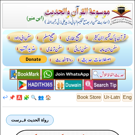
↩️
📌
🅰️
🧩
🔍
👥
🏠
Book Store
Ur-Latn
Eng
رواة الحديث فہرست