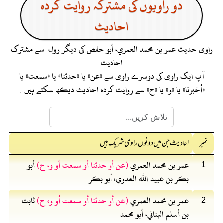
دو راویوں کی مشترکہ روایت کردہ
احادیث
راوی حدیث
عمر بن محمد العمري، أبو حفص
کی دیگر رواۃ سے مشترک
احادیث
آپ ایک راوی کی دوسرے راوی سے «عن» یا «حدثنا» یا «سمعت» یا
«أخبرنا» یا «و» یا «ح» سے روایت کردہ احادیث دیکھ سکتے ہیں۔
نمبر
احادیث جن میں دونوں راوی شریک ہیں
عمر بن محمد العمري
(عن أو حدثنا أو سمعت أو و، ح)
أبو
1
بكر بن عبيد الله العدوي، أبو بكر
عمر بن محمد العمري
(عن أو حدثنا أو سمعت أو و، ح)
ثابت
2
بن أسلم البناني، أبو محمد