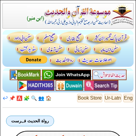
↩️
📌
🅰️
🧩
🔍
👥
🏠
Book Store
Ur-Latn
Eng
رواة الحديث فہرست