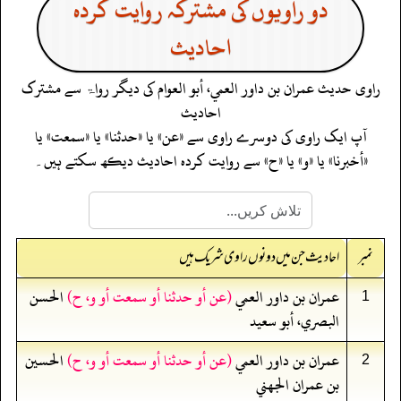
دو راویوں کی مشترکہ روایت کردہ
احادیث
راوی حدیث
عمران بن داور العمي، أبو العوام
کی دیگر رواۃ سے مشترک
احادیث
آپ ایک راوی کی دوسرے راوی سے «عن» یا «حدثنا» یا «سمعت» یا
«أخبرنا» یا «و» یا «ح» سے روایت کردہ احادیث دیکھ سکتے ہیں۔
نمبر
احادیث جن میں دونوں راوی شریک ہیں
عمران بن داور العمي
(عن أو حدثنا أو سمعت أو و، ح)
الحسن
1
البصري، أبو سعيد
عمران بن داور العمي
(عن أو حدثنا أو سمعت أو و، ح)
الحسين
2
بن عمران الجهني