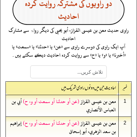
دو راویوں کی مشترکہ روایت کردہ
احادیث
راوی حدیث
معن بن عيسى القزاز، أبو يحيى
کی دیگر رواۃ سے مشترک
احادیث
آپ ایک راوی کی دوسرے راوی سے «عن» یا «حدثنا» یا «سمعت» یا
«أخبرنا» یا «و» یا «ح» سے روایت کردہ احادیث دیکھ سکتے ہیں۔
نمبر
احادیث جن میں دونوں راوی شریک ہیں
معن بن عيسى القزاز
(عن أو حدثنا أو سمعت أو و، ح)
أبي بن
1
العباس الأنصاري
معن بن عيسى القزاز
(عن أو حدثنا أو سمعت أو و، ح)
إبراهيم
2
بن سعد الزهري، أبو إسحاق