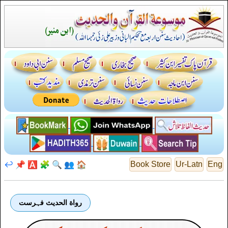
↩️
📌
🅰️
🧩
🔍
👥
🏠
Book Store
Ur-Latn
Eng
رواة الحديث فہرست