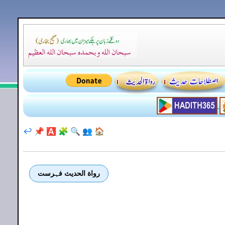
↩️
📌
🅰️
🧩
🔍
👥
🏠
رواة الحديث فہرست