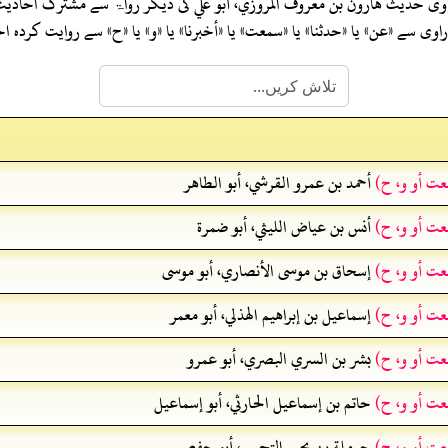
اوی حدیث
هارون بن معروف المروزي، أبو علي
کی دیگر رواۃ سے مشترک احادی
ی سے «عن» یا «حدثنا» یا «سمعت» یا «أخبرنا» یا «و» یا «ح» سے روایت کرد
عت أو و، ح)
أحمد بن عمرو القرشي، أبو الطاهر
عت أو و، ح)
أنس بن عياض الليثي، أبو ضمرة
عت أو و، ح)
إسحاق بن موسى الأنصاري، أبو موسى
عت أو و، ح)
إسماعيل بن إبراهيم الهذلي، أبو معمر
عت أو و، ح)
بشر بن السري البصري، أبو عمرو
عت أو و، ح)
حاتم بن إسماعيل الحارثي، أبو إسماعيل
عت أو و، ح)
حرملة بن يحيى التجيبي، أبو حفص