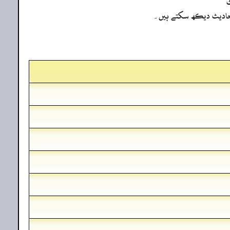
ث
ہ احادیث دیکھ سکتے ہیں۔