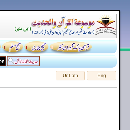
Ur-Latn
Eng