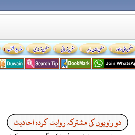
دو راویوں کی مشترکہ روایت کردہ احادیث