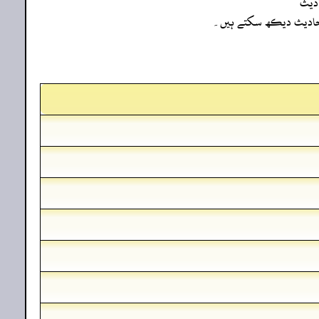
دیث
ہ احادیث دیکھ سکتے ہیں۔