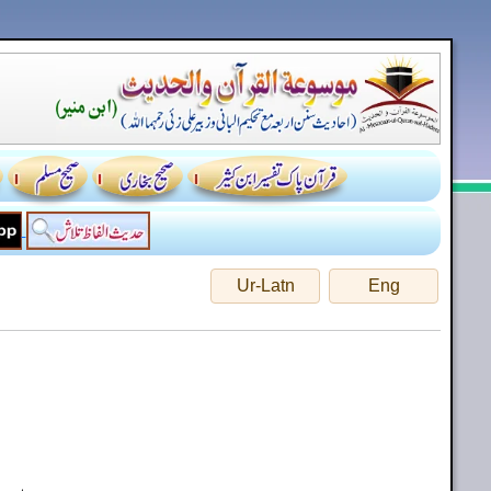
Ur-Latn
Eng