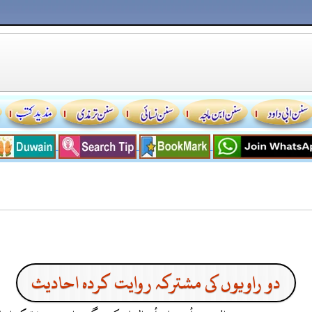
دو راویوں کی مشترکہ روایت کردہ احادیث