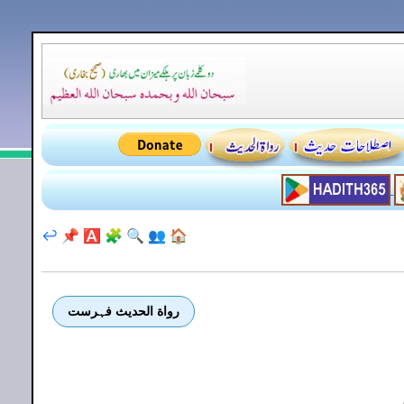
↩️
📌
🅰️
🧩
🔍
👥
🏠
رواة الحديث فہرست