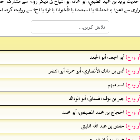
 حدیث
يزيد بن حميد الضبعي، أبو حماد، أبو التياح
کی دیگر رواۃ سے مشترک احا
ی سے «عن» یا «حدثنا» یا «سمعت» یا «أخبرنا» یا «و» یا «ح» سے روایت کرد
و و، ح)
أبو الجعد، أبو الجعد
و و، ح)
أنس بن مالك الأنصاري، أبو حمزة، أبو النضر
و و، ح)
اسم مبهم
و و، ح)
جبر بن نوف الهمداني، أبو الوداك
و و، ح)
الحجاج بن محمد المصيصي، أبو محمد
و و، ح)
حفص بن عبد الله الليثي
و و، ح)
حمران بن أبان النمري