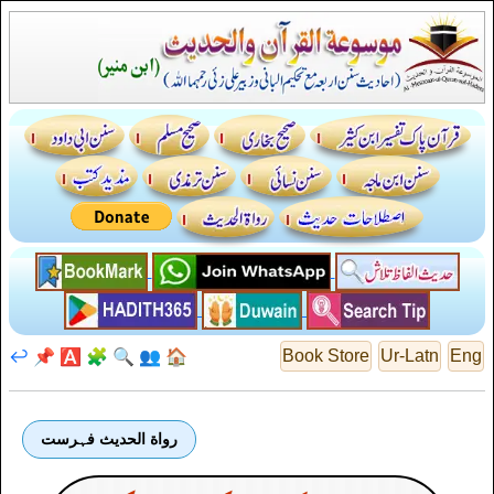
↩️
📌
🅰️
🧩
🔍
👥
🏠
Book Store
Ur-Latn
Eng
رواة الحديث فہرست