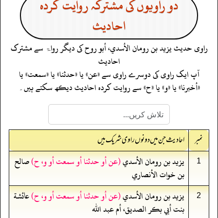
دو راویوں کی مشترکہ روایت کردہ
احادیث
راوی حدیث
يزيد بن رومان الأسدي، أبو روح
کی دیگر رواۃ سے مشترک
احادیث
آپ ایک راوی کی دوسرے راوی سے «عن» یا «حدثنا» یا «سمعت» یا
«أخبرنا» یا «و» یا «ح» سے روایت کردہ احادیث دیکھ سکتے ہیں۔
نمبر
احادیث جن میں دونوں راوی شریک ہیں
يزيد بن رومان الأسدي
(عن أو حدثنا أو سمعت أو و، ح)
صالح
1
بن خوات الأنصاري
يزيد بن رومان الأسدي
(عن أو حدثنا أو سمعت أو و، ح)
عائشة
2
بنت أبي بكر الصديق، أم عبد الله