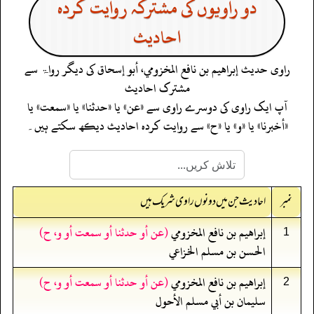
دو راویوں کی مشترکہ روایت کردہ
احادیث
راوی حدیث
إبراهيم بن نافع المخزومي، أبو إسحاق
کی دیگر رواۃ سے
مشترک احادیث
آپ ایک راوی کی دوسرے راوی سے «عن» یا «حدثنا» یا «سمعت» یا
«أخبرنا» یا «و» یا «ح» سے روایت کردہ احادیث دیکھ سکتے ہیں۔
نمبر
احادیث جن میں دونوں راوی شریک ہیں
إبراهيم بن نافع المخزومي
(عن أو حدثنا أو سمعت أو و، ح)
1
الحسن بن مسلم الخزاعي
إبراهيم بن نافع المخزومي
(عن أو حدثنا أو سمعت أو و، ح)
2
سليمان بن أبي مسلم الأحول