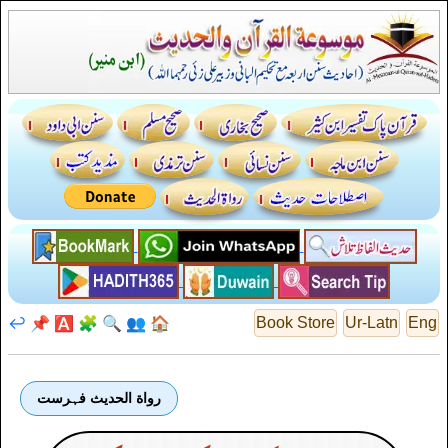
↩️
📌
🅰️
🧩
🔍
👥
🏠
Book Store
Ur-Latn
Eng
رواة الحديث فہرست