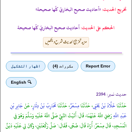
تخریج الحدیث:
«أحاديث صحيح البخاريّ كلّها صحيحة»
الحكم على الحديث:
أحاديث صحيح البخاريّ كلّها صحيحة
مزید تخریج الحدیث شرح دیکھیں
Report Error
مكررات (4)
اظهار التشكيل
🔍 English
حدیث نمبر:
2394
حَدَّثَنَا
خَلَّادُ بْنُ يَحْيَى
، حَدَّثَنَا
مِسْعَرٌ
، حَدَّثَنَا
مُحَارِبُ بْنُ دِثَارٍ
، عَنْ
جَابِرِ بْنِ
عَبْدِ اللَّهِ
رَضِيَ اللَّهُ عَنْهُمَا، قَالَ: أَتَيْتُ النَّبِيَّ صَلَّى اللَّهُ عَلَيْهِ وَسَلَّمَ وَهُوَ فِي
الْمَسْجِدِ، قَالَ مِسْعَرٌ: أُرَاهُ قَالَ: ضُحًى، فَقَالَ:" صَلِّ رَكْعَتَيْنِ، وَكَانَ لِي عَلَيْهِ دَيْنٌ