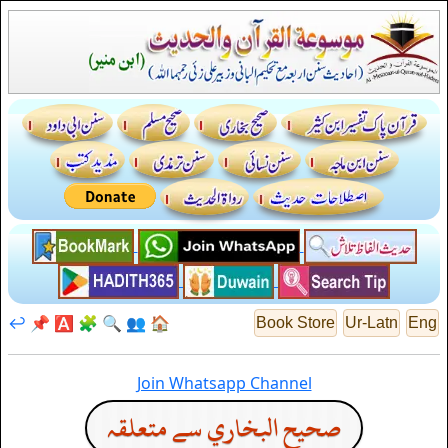
↩️
📌
🅰️
🧩
🔍
👥
🏠
Book Store
Ur-Latn
Eng
Join Whatsapp Channel
صحيح البخاري سے متعلقہ