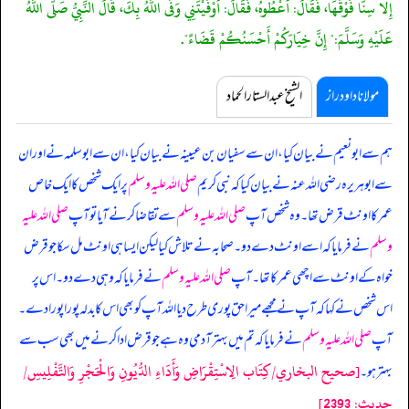
إِلَّا سِنًّا فَوْقَهَا، فَقَالَ: أَعْطُوهُ، فَقَالَ: أَوْفَيْتَنِي وَفَى اللَّهُ بِكَ، قَالَ النَّبِيُّ صَلَّى اللَّهُ
عَلَيْهِ وَسَلَّمَ:" إِنَّ خِيَارَكُمْ أَحْسَنُكُمْ قَضَاءً".
مولانا داود راز
الشیخ عبدالستار الحماد
ہم سے ابونعیم نے بیان کیا، ان سے سفیان بن عیینہ نے بیان کیا، ان سے ابوسلمہ نے اور ان
سے ابوہریرہ رضی اللہ عنہ نے بیان کیا کہ
نبی کریم
صلی اللہ علیہ وسلم
پر ایک شخص کا ایک خاص
عمر کا اونٹ قرض تھا۔ وہ شخص آپ
صلی اللہ علیہ وسلم
سے تقاضا کرنے آیا تو آپ
صلی اللہ علیہ
وسلم
نے فرمایا کہ اسے اونٹ دے دو۔ صحابہ نے تلاش کیا لیکن ایسا ہی اونٹ مل سکا جو قرض
خواہ کے اونٹ سے اچھی عمر کا تھا۔ آپ
صلی اللہ علیہ وسلم
نے فرمایا کہ وہی دے دو۔ اس پر
اس شخص نے کہا کہ آپ نے مجھے میرا حق پوری طرح دیا اللہ آپ کو بھی اس کا بدلہ پورا پورا دے۔
آپ
صلی اللہ علیہ وسلم
نے فرمایا کہ تم میں بہتر آدمی وہ ہے جو قرض ادا کرنے میں بھی سب سے
[صحيح البخاري/كِتَاب الِاسْتِقْرَاضِ وَأَدَاءِ الدُّيُونِ وَالْحَجْرِ وَالتَّفْلِيسِ/
بہتر ہو۔
حدیث: 2393]