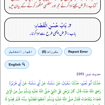
کتاب: قرض لینے ادا کرنے حجر اور مفلسی منظور کرنے کے بیان میں
7. بَابُ حُسْنِ الْقَضَاءِ:
باب: قرض اچھی طرح سے ادا کرنا۔
Report Error
مكررات (6)
اظهار التشكيل
🔍 English
حدیث نمبر:
2393
حَدَّثَنَا
أَبُو نُعَيْمٍ
، حَدَّثَنَا
سُفْيَانُ
، عَنْ
سَلَمَةَ
، عَنْ
أَبِي سَلَمَةَ
، عَنْ
أَبِي هُرَيْرَةَ
رَضِيَ اللَّهُ عَنْهُ، قَالَ: كَانَ لِرَجُلٍ عَلَى النَّبِيِّ صَلَّى اللَّهُ عَلَيْهِ وَسَلَّمَ سِنٌّ مِنَ الْإِبِلِ
فَجَاءَهُ يَتَقَاضَاهُ، فَقَالَ صَلَّى اللَّهُ عَلَيْهِ وَسَلَّمَ: أَعْطُوهُ فَطَلَبُوا سِنَّهُ، فَلَمْ يَجِدُوا لَهُ