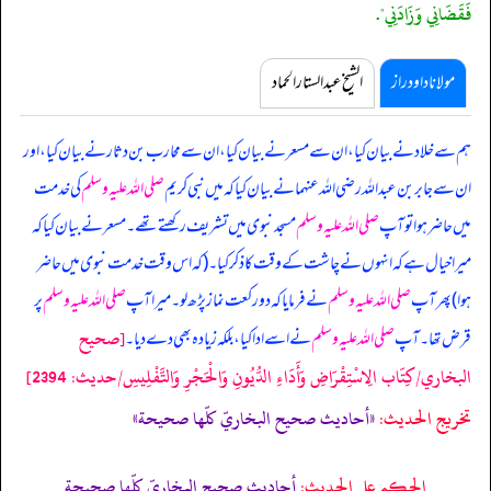
فَقَضَانِي وَزَادَنِي".
مولانا داود راز
الشیخ عبدالستار الحماد
ہم سے خلاد نے بیان کیا، ان سے مسعر نے بیان کیا، ان سے محارب بن دثار نے بیان کیا، اور
ان سے جابر بن عبداللہ رضی اللہ عنہما نے بیان کیا کہ
میں نبی کریم
صلی اللہ علیہ وسلم
کی خدمت
میں حاضر ہوا تو آپ
صلی اللہ علیہ وسلم
مسجد نبوی میں تشریف رکھتے تھے۔ مسعر نے بیان کیا کہ
میرا خیال ہے کہ انہوں نے چاشت کے وقت کا ذکر کیا۔ (کہ اس وقت خدمت نبوی میں حاضر
ہوا) پھر آپ
صلی اللہ علیہ وسلم
نے فرمایا کہ دو رکعت نماز پڑھ لو۔ میرا آپ
صلی اللہ علیہ وسلم
پر
[صحيح
قرض تھا۔ آپ
صلی اللہ علیہ وسلم
نے اسے ادا کیا، بلکہ زیادہ بھی دے دیا۔
البخاري/كِتَاب الِاسْتِقْرَاضِ وَأَدَاءِ الدُّيُونِ وَالْحَجْرِ وَالتَّفْلِيسِ/حدیث: 2394]
تخریج الحدیث:
«أحاديث صحيح البخاريّ كلّها صحيحة»
الحكم على الحديث:
أحاديث صحيح البخاريّ كلّها صحيحة