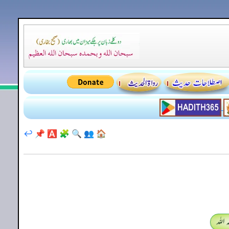
↩️
📌
🅰️
🧩
🔍
👥
🏠
اللہ