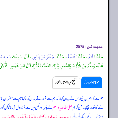
حدیث نمبر:
2575
حَدَّثَنَا
آدَمُ
، حَدَّثَنَا
شُعْبَةُ
، حَدَّثَنَا
جَعْفَرُ بْنُ إِيَاسٍ
، قَالَ: سَمِعْتُ
سَعِيدَ بْن
عَلَيْهِ وَسَلَّمَ مِنَ الْأَقِطِ وَالسَّمْنِ وَتَرَكَ الضَّبَّ تَقَذُّرًا، قَالَ ابْنُ عَبَّاسٍ: فَأُكِلَ عَل
مولانا داود راز
الشیخ عبدالستار الحماد
ہم سے آدم بن ابی ایاس نے بیان کیا، کہا ہم سے شعبہ نے بیان کیا، کہا ہم سے جعفر بن ایاس 
کے تحائف بھیجے۔ نبی کریم
صلی اللہ علیہ وسلم
نے پنیر اور گھی میں سے تو تناول فرمایا لیکن گ
[صحيح البخاري/كِتَاب الْهِبَةِ وَفَضْلِهَا وَالتَّحْرِيضِ عَ
دستر خوان پر کیوں کھائی جاتی۔