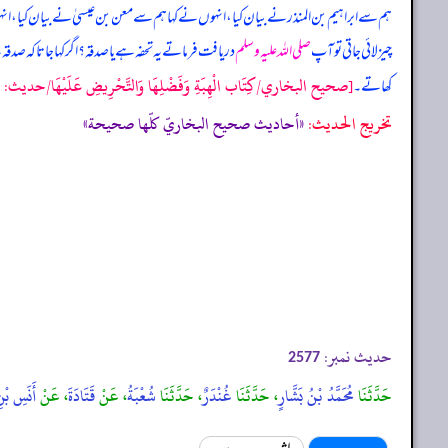
ہم سے ابراہیم بن المنذر نے بیان کیا، انہوں نے کہا ہم سے معن بن عیسیٰ نے بیان کیا، انہ
چیز لائی جاتی تو آپ
صلی اللہ علیہ وسلم
دریافت فرماتے یہ تحفہ ہے یا صدقہ؟ اگر کہا جاتا کہ صدق
[صحيح البخاري/كِتَاب الْهِبَةِ وَفَضْلِهَا وَالتَّحْرِيضِ عَلَيْهَا/حدیث: 2576]
کھاتے۔
تخریج الحدیث:
«أحاديث صحيح البخاريّ كلّها صحيحة»
حدیث نمبر:
2577
حَدَّثَنَا
مُحَمَّدُ بْنُ بَشَّارٍ
، حَدَّثَنَا
غُنْدَرٌ
، حَدَّثَنَا
شُعْبَةُ
، عَنْ
قَتَادَةَ
، عَنْ
أَنَسِ بْن