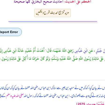
الحكم على الحديث:
أحاديث صحيح البخاريّ كلّها صحيحة
مزید تخریج الحدیث شرح دیکھیں
eport Error
َ جُبَيْرٍ
، عَنِ
ابْنِ عَبَّاسٍ
رَضِيَ اللَّهُ عَنْهُمَا، قَالَ:" أَهْدَتْ أُمُّ حُفَيْدٍ خَالَةُ ابْنِ عَبَّاسٍ إِلَى النّ
َى مَائِدَةِ رَسُولِ اللَّهِ صَلَّى اللَّهُ عَلَيْهِ وَسَلَّمَ، وَلَوْ كَانَ حَرَامًا مَا أُكِلَ عَلَى مَائِدَةِ رَسُولِ اللَّ
نے بیان کیا، کہا کہ میں نے سعید بن جبیر سے سنا کہ ابن عباس رضی اللہ عنہما نے بیان کیا کہ
ان کی خالہ
وہ پسند نہ ہونے کی وجہ سے چھوڑ دی۔ ابن عباس رضی اللہ عنہما نے کہا کہ رسول اللہ
صلی اللہ علیہ وسلم
کے (اسی
لَيْهَا/حدیث: 2575]