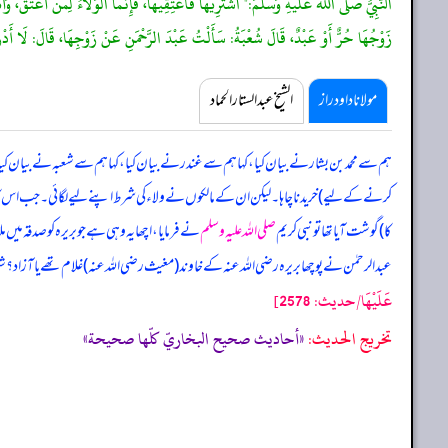
النَّبِيُّ صَلَّى اللَّهُ عَلَيْهِ وَسَلَّمَ:" اشْتَرِيهَا فَأَعْتِقِيهَا، فَإِنَّمَا الْوَلَاءُ لِمَنْ أَعْتَقَ، و
زَوْجُهَا حُرٌّ أَوْ عَبْدٌ، قَالَ شُعْبَةُ: سَأَلْتُ عَبْدَ الرَّحْمَنِ عَنْ زَوْجِهَا، قَالَ: لَا أَدْر
مولانا داود راز
الشیخ عبدالستار الحماد
ہم سے محمد بن بشار نے بیان کیا، کہا ہم سے غندر نے بیان کیا، کہا ہم سے شعبہ نے بیان کیا
کرنے کے لیے) خریدنا چاہا۔ لیکن ان کے مالکوں نے ولاء کی شرط اپنے لیے لگائی۔ جب اس کا 
کا) گوشت آیا تھا تو نبی کریم
صلی اللہ علیہ وسلم
نے فرمایا، اچھا یہ وہی ہے جو بریرہ کو صدقہ میں 
عبدالرحمٰن نے پوچھا بریرہ رضی اللہ عنہ کے خاوند (مغیث رضی اللہ عنہ) غلام تھے یا آزاد؟ ش
عَلَيْهَا/حدیث: 2578]
تخریج الحدیث:
«أحاديث صحيح البخاريّ كلّها صحيحة»