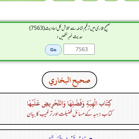
صحیح بخاری میں ترقیم شاملہ سے تلاش کل احادیث (7563)
حدیث نمبر لکھیں:
صحيح البخاري
كِتَاب الْهِبَةِ وَفَضْلِهَا وَالتَّحْرِيضِ عَلَيْهَا
کتاب: ہبہ کےمسائل فضیلت اور ترغیب کا بیان