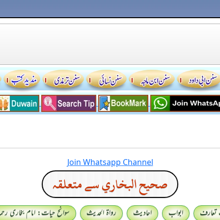
Join Whatsapp Channel
صحيح البخاري سے متعلقہ
 تعارف
ابواب
احادیث
رواۃ الحدیث
سوانح حیات: امام بخاری رحمہ 