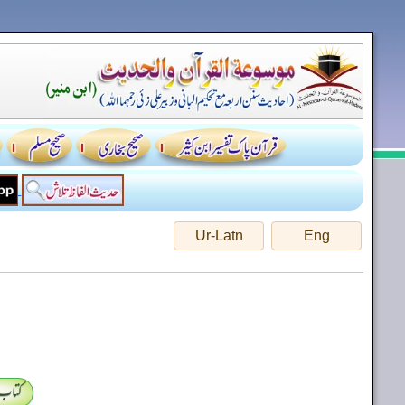
Ur-Latn
Eng
کتاب