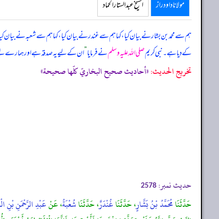
مولانا داود راز
الشیخ عبدالستار الحماد
ہم سے محمد بن بشار نے بیان کیا، کہا ہم سے غندر نے بیان کیا، کہا ہم سے شعبہ نے بیان کی
کے دیا ہے۔ نبی کریم
صلی اللہ علیہ وسلم
نے فرمایا
”
ان کے لیے یہ صدقہ ہے اور ہمارے لیے
تخریج الحدیث:
«أحاديث صحيح البخاريّ كلّها صحيحة»
حدیث نمبر:
2578
حَدَّثَنَا
مُحَمَّدُ بْنُ بَشَّارٍ
، حَدَّثَنَا
غُنْدَرٌ
، حَدَّثَنَا
شُعْبَةُ
، عَنْ
عَبْدِ الرَّحْمَنِ بْنِ الْ