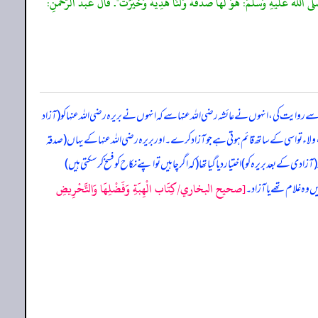
َلَّى اللَّهُ عَلَيْهِ وَسَلَّمَ: هُوَ لَهَا صَدَقَةٌ وَلَنَا هَدِيَّةٌ وَخُيِّرَتْ". قَالَ عَبْدُ الرَّحْمَنِ:
روایت کی، انہوں نے عائشہ رضی اللہ عنہا سے کہ انہوں نے بریرہ رضی اللہ عنہا کو (آزاد
، ولاء تو اسی کے ساتھ قائم ہوتی ہے جو آزاد کرے۔ اور بریرہ رضی اللہ عنہا کے یہاں (صدقہ
کے بعد بریرہ کو) اختیار دیا گیا تھا (کہ اگر چاہیں تو اپنے نکاح کو فسخ کر سکتی ہیں)
[صحيح البخاري/كِتَاب الْهِبَةِ وَفَضْلِهَا وَالتَّحْرِيضِ
ں وہ غلام تھے یا آزاد۔