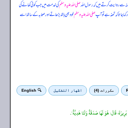
ہ عنہ سے روایت کرتے ہیں کہ
رسول اللہ
صلی اللہ علیہ وسلم
کی خدمت میں جب کوئی کھانے کی
ر کہا جاتا کہ تحفہ ہے تو آپ
صلی اللہ علیہ وسلم
خود بھی ہاتھ بڑھاتے اور صحابہ کے ساتھ اسے
R
مكررات (4)
اظهار التشكيل
🔍 English
بَرِيرَةَ، قَالَ: هُوَ لَهَا صَدَقَةٌ وَلَنَا هَدِيَّةٌ".