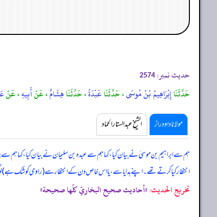
حدیث نمبر:
2574
حَدَّثَنَا
إِبْرَاهِيمُ بْنُ مُوسَى
، حَدَّثَنَا
عَبْدَةُ
، حَدَّثَنَا
هِشَامٌ
، عَنْ
أَبِيهِ
، عَنْ
عَ
مولانا داود راز
الشیخ عبدالستار الحماد
ہم سے ابراہیم بن موسیٰ نے بیان کیا، کہا ہم سے عبدہ بن سلیمان نے بیان کیا، کہا ہم سے
انتظار کیا کرتے تھے۔ اپنے ہدایا سے، یا اس خاص دن کے انتظار سے (راوی کو شک ہے) لو
تخریج الحدیث:
«أحاديث صحيح البخاريّ كلّها صحيحة»