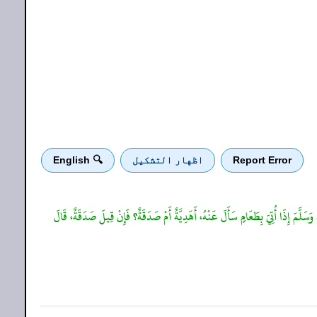
Report Error
اظهار التشكيل
🔍 English
وَسَلَّمَ إِذَا أُتِيَ بِطَعَامٍ سَأَلَ عَنْهُ، أَهَدِيَّةٌ أَمْ صَدَقَةٌ؟ فَإِنْ قِيلَ صَدَقَةٌ، قَالَ