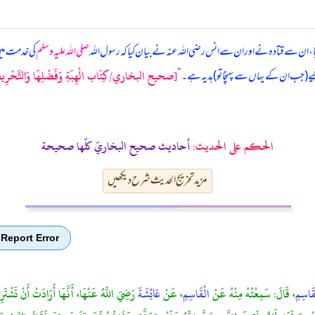
ا، ان سے قتادہ نے اور ان سے انس رضی اللہ عنہ نے بیان کیا کہ
رسول اللہ
صلی اللہ علیہ وسلم
کی خدمت میں ا
[صحيح البخاري/كِتَاب الْهِبَةِ وَفَضْلِهَا وَالتَّحْرِيضِ
 (جب ان کے یہاں سے پہنچا تو) ہدیہ ہے۔
“
الحكم على الحديث:
أحاديث صحيح البخاريّ كلّها صحيحة
مزید تخریج الحدیث شرح دیکھیں
Report Error
قَاسِمِ
، قَالَ: سَمِعْتُهُ مِنْهُ عَنْ
الْقَاسِمِ
، عَنْ
عَائِشَةَ
رَضِيَ اللَّهُ عَنْهَا، أَنَّهَا أَرَادَتْ أَنْ تَشْتَرِيَ