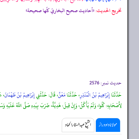
تخریج الحدیث:
«أحاديث صحيح البخاريّ كلّها صحيحة»
حدیث نمبر:
2576
حَدَّثَنَا
إِبْرَاهِيمُ بْنُ الْمُنْذِرِ
، حَدَّثَنَا
مَعْنٌ
، قَالَ: حَدَّثَنِي
إِبْرَاهِيمُ بْنُ طَهْمَانَ
، ع
لِأَصْحَابِهِ: كُلُوا، وَلَمْ يَأْكُلْ، وَإِنْ قِيلَ: هَدِيَّةٌ، ضَرَبَ بِيَدِهِ صَلَّى اللَّهُ عَلَيْهِ وَسَل
مولانا داود راز
الشیخ عبدالستار الحماد