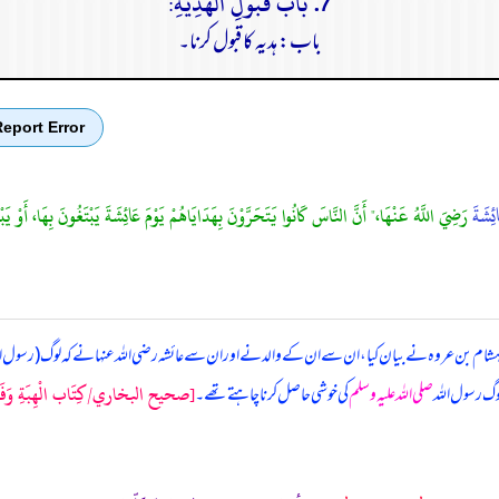
7. بَابُ قَبُولِ الْهَدِيَّةِ:
باب: ہدیہ کا قبول کرنا۔
eport Error
ائِشَةَ
رَضِيَ اللَّهُ عَنْهَا،" أَنَّ النَّاسَ كَانُوا يَتَحَرَّوْنَ بِهَدَايَاهُمْ يَوْمَ عَائِشَةَ يَبْتَغُونَ بِهَا، أَوْ يَ
 ہشام بن عروہ نے بیان کیا، ان سے ان کے والد نے اور ان سے عائشہ رضی اللہ عنہا نے کہ
لوگ (رسول ال
[صحيح البخاري/كِتَاب الْهِبَةِ وَفَضْلِه
گ رسول اللہ
صلی اللہ علیہ وسلم
کی خوشی حاصل کرنا چاہتے تھے۔