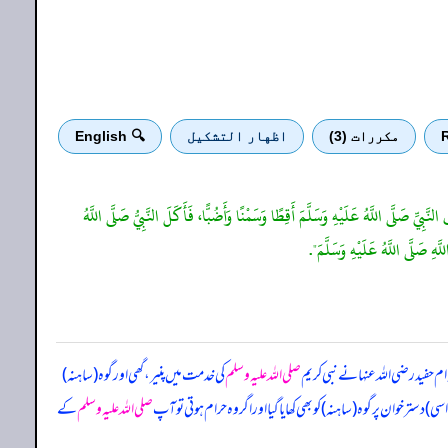
R
مكررات (3)
اظهار التشكيل
🔍 English
َبِيِّ صَلَّى اللَّهُ عَلَيْهِ وَسَلَّمَ أَقِطًا وَسَمْنًا وَأَضُبًّا، فَأَكَلَ النَّبِيُّ صَلَّى اللَّهُ
هِ صَلَّى اللَّهُ عَلَيْهِ وَسَلَّمَ".
 ام حفید رضی اللہ عنہا نے نبی کریم
صلی اللہ علیہ وسلم
کی خدمت میں پنیر، گھی اور گوہ (ساہنہ)
) دستر خوان پر گوہ (ساہنہ) کو بھی کھایا گیا اور اگر وہ حرام ہوتی تو آپ
صلی اللہ علیہ وسلم
کے