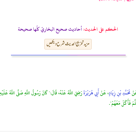
الحكم على الحديث:
أحاديث صحيح البخاريّ كلّها صحيحة
مزید تخریج الحدیث شرح دیکھیں
َنْ
مُحَمَّدِ بْنِ زِيَادٍ
، عَنْ
أَبِي هُرَيْرَةَ
رَضِيَ اللَّهُ عَنْهُ، قَالَ:" كَانَ رَسُولُ اللَّهِ صَلَّى اللَّهُ عَلَيْهِ 
َّمَ فَأَكَلَ مَعَهُمْ".