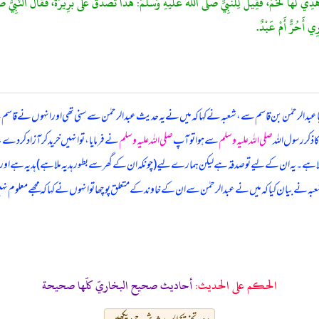
َأُهْدِيَ لَهَا لَحْمٌ، فَقِيلَ لِلنَّبِيِّ صَلَّى اللَّهُ عَلَيْهِ وَسَلَّمَ: هَذَا تُصُدِّقَ عَلَى بَرِيرَةَ، فَقَالَ النَّبِيُّ ص
ِي أَحُرٌّ أَمْ عَبْدٌ.
 عبدالرحمٰن بن قاسم سے، شعبہ نے کہا کہ
میں نے یہ حدیث عبدالرحمٰن سے سنی تھی اور انہوں نے قاسم سے 
ذکر رسول اللہ
صلی اللہ علیہ وسلم
سے ہوا تو آپ
صلی اللہ علیہ وسلم
نے فرمایا، تو انہیں خرید کر آزاد کر دے
ملا ہے۔ یہ ان کے لیے تو صدقہ ہے لیکن ہمارے لیے (چونکہ ان کے گھر سے بطور ہدیہ ملا ہے) ہدیہ ہے اور (آزادی 
عبہ نے بیان کیا کہ میں نے عبدالرحمٰن سے ان کے خاوند کے متعلق پوچھا تو انہوں نے کہا کہ مجھے معلوم نہی
الحكم على الحديث:
أحاديث صحيح البخاريّ كلّها صحيحة