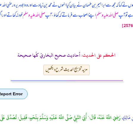
وں نے کہا کہ مجھ سے ابراہیم بن طہمان نے بیان کیا انہوں نے محمد بن زیاد سے اور وہ ابوہریرہ رضی الل
ہ ہے تو آپ
صلی اللہ علیہ وسلم
اپنے اصحاب سے فرماتے کہ کھاؤ، آپ
صلی اللہ علیہ وسلم
خود نہ کھاتے اور اگ
الحكم على الحديث:
أحاديث صحيح البخاريّ كلّها صحيحة
مزید تخریج الحدیث شرح دیکھیں
eport Error
ِ مَالِكٍ
رَضِيَ اللَّهُ عَنْهُ، قَالَ:" أُتِيَ النَّبِيُّ صَلَّى اللَّهُ عَلَيْهِ وَسَلَّمَ بِلَحْمٍ، فَقِيلَ: تُصُدِّقَ عَلَى 