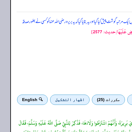
یک مرتبہ گوشت پیش کیا گیا اور یہ بتایا گیا کہ یہ بریرہ رضی اللہ عنہا کو کسی نے بطور صدقہ
 عَلَيْهَا/حدیث: 2577]
مكررات (25)
اظهار التشكيل
🔍 English
 بَرِيرَةَ، وَأَنَّهُمُ اشْتَرَطُوا وَلَاءَهَا، فَذُكِرَ لِلنَّبِيِّ صَلَّى اللَّهُ عَلَيْهِ وَسَلَّمَ، فَقَالَ