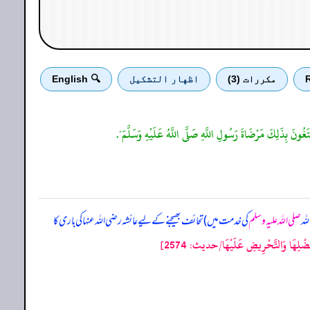
R
مكررات (3)
اظهار التشكيل
🔍 English
بْتَغُونَ بِذَلِكَ مَرْضَاةَ رَسُولِ اللَّهِ صَلَّى اللَّهُ عَلَيْهِ وَسَلَّمَ".
لہ
صلی اللہ علیہ وسلم
کی خدمت میں) تحائف بھیجنے کے لیے عائشہ رضی اللہ عنہا کی باری کا
َا وَالتَّحْرِيضِ عَلَيْهَا/حدیث: 2574]