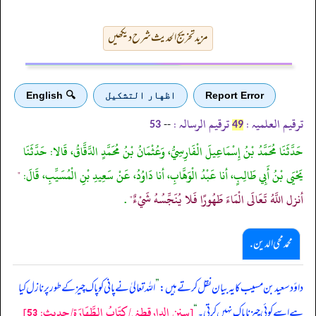
مزید تخریج الحدیث شرح دیکھیں
Report Error
اظهار التشكيل
🔍 English
ترقیم العلمیہ :
ترقیم الرسالہ :
--
53
49
حَدَّثَنَا مُحَمَّدُ بْنُ إِسْمَاعِيلَ الْفَارِسِيُّ، وَعُثْمَانُ بْنُ مُحَمَّدٍ الدَّقَّاقُ، قَالا: حَدَّثَنَا
يَحْيَى بْنُ أَبِي طَالِبٍ، أنا عَبْدُ الْوَهَّابِ، أنا دَاوُدُ، عَنْ سَعِيدِ بْنِ الْمُسَيِّبِ، قَالَ:
"
أنزل اللَّهُ تَعَالَى الْمَاءَ طَهُورًا فَلا يُنَجِّسُهُ شَيْءٌ"
.
محمد محی الدین .
داؤد سعید بن مسیب کا یہ بیان نقل کرتے ہیں:
”
اللہ تعالیٰ نے پانی کو پاک چیز کے طور پر نازل کیا
[سنن الدارقطني/كِتَابُ الطَّهَارَةِ/حدیث: 53]
ہے اسے کوئی چیز ناپاک نہیں کرتی۔
“