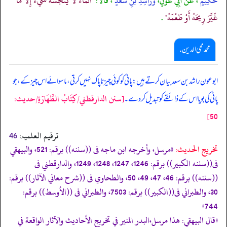
حَكِيمٍ
، عَنْ أَبِي عَوْنٍ،
وَرَاشِدِ بْنِ سَعْدٍ
، قَالا:"
الْمَاءُ لا يُنَجِّسُهُ شَيْءٌ إِلا مَا
غَيَّرَ رِيحَهُ أَوْ طَعْمَهُ"
.
محمد محی الدین .
ابوعون راشد بن سعد بیان کرتے ہیں: پانی کو کوئی چیز ناپاک نہیں کرتی، ماسوائے اس چیز کے، جو
[سنن الدارقطني/كِتَابُ الطَّهَارَةِ/حدیث:
پانی کی بو یا اس کے ذائقے کو تبدیل کر دے۔
50]
ترقیم العلمیہ:
46
تخریج الحدیث:
«مرسل، وأخرجه ابن ماجه فى ((سننه)) برقم: 521، والبيهقي
فى((سننه الكبير)) برقم: 1246، 1247، 1248، 1249، والدارقطني فى
((سننه)) برقم: 46، 47، 49، 50، والطحاوي فى ((شرح معاني الآثار)) برقم:
30، والطبراني فى((الكبير)) برقم: 7503، والطبراني فى ((الأوسط)) برقم:
744»
«قال البيهقي: هذا مرسل،البدر المنير في تخريج الأحاديث والآثار الواقعة في