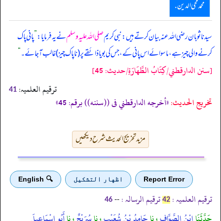
محمد محی الدین .
سیدنا ثوبان رضی اللہ عنہ بیان کرتے ہیں: نبی کریم
صلی اللہ علیہ وسلم
نے یہ فرمایا:
”
پانی پاک
کرنے والی چیز ہے، ماسوائے اس پانی کے، جس کی بو یا ذائقے پر (ناپاک چیز) غالب آ جائے۔
“
[سنن الدارقطني/كِتَابُ الطَّهَارَةِ/حدیث: 45]
ترقیم العلمیہ:
41
تخریج الحدیث:
«أخرجه الدارقطني فى ((سننه)) برقم: 45»
مزید تخریج الحدیث شرح دیکھیں
Report Error
اظهار التشكيل
🔍 English
ترقیم العلمیہ :
ترقیم الرسالہ :
--
46
42
حَدَّثَنَا
ابْنُ الصَّوَّافِ
، نا
حَامِدُ بْنُ شُعَيْبٍ
، نا
سُرَيْجٌ
، نا
أَبُو إِسْمَاعِيلَ