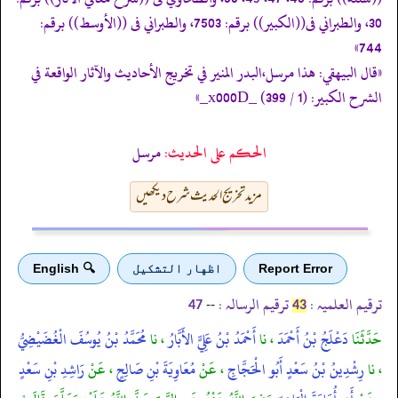
30، والطبراني فى((الكبير)) برقم: 7503، والطبراني فى ((الأوسط)) برقم:
744»
«قال البيهقي: هذا مرسل،البدر المنير في تخريج الأحاديث والآثار الواقعة في
الشرح الكبير: (1 / 399) _x000D_»
الحكم على الحديث:
مرسل
مزید تخریج الحدیث شرح دیکھیں
Report Error
اظهار التشكيل
🔍 English
ترقیم العلمیہ :
ترقیم الرسالہ :
--
47
43
حَدَّثَنَا
دَعْلَجُ بْنُ أَحْمَدَ
، نا
أَحْمَدُ بْنُ عَلِيٍّ الأَبَّارُ
، نا
مُحَمَّدُ بْنُ يُوسُفَ الْغُضَيْضِيُّ
، نا
رِشْدِينُ بْنُ سَعْدٍ أَبُو الْحَجَّاجِ
، عَنْ
مُعَاوِيَةَ بْنِ صَالِحٍ
، عَنْ
رَاشِدِ بْنِ سَعْدٍ