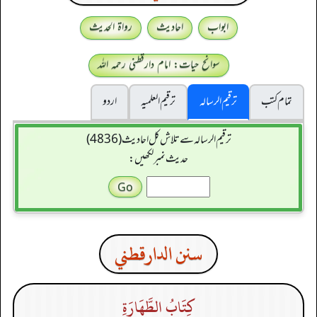
ابواب
احادیث
رواۃ الحدیث
سوانح حیات: امام دارقطنی رحمہ اللہ
تمام کتب
ترقیم الرسالہ
ترقیم العلمیہ
اردو
ترقیم الرسالہ سے تلاش کل احادیث (4836)
حدیث نمبر لکھیں:
سنن الدارقطني
كِتَابُ الطَّهَارَةِ