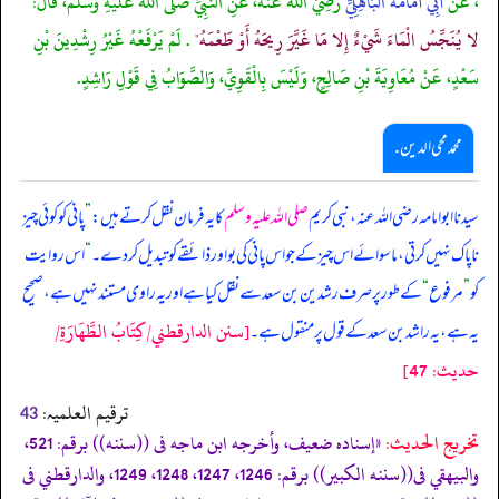
، عَنْ
أَبِي أُمَامَةَ الْبَاهِلِيِّ
رَضِيَ اللَّهُ عَنْهُ، عَنِ النَّبِيِّ صَلَّى اللَّهُ عَلَيْهِ وَسَلَّمَ، قَالَ:"
لا يُنَجِّسُ الْمَاءَ شَيْءٌ إِلا مَا غَيَّرَ رِيحَهُ أَوْ طَعْمَهُ"
. لَمْ يَرْفَعْهُ غَيْرُ رِشْدِينَ بْنِ
سَعْدٍ، عَنْ مُعَاوِيَةَ بْنِ صَالِحٍ، وَلَيْسَ بِالْقَوِيِّ، وَالصَّوَابُ فِي قَوْلِ رَاشِدٍ.
محمد محی الدین .
سیدنا ابوامامہ رضی اللہ عنہ، نبی کریم
صلی اللہ علیہ وسلم
کا یہ فرمان نقل کرتے ہیں:
”
پانی کو کوئی چیز
ناپاک نہیں کرتی، ماسوائے اس چیز کے جو اس پانی کی بو اور ذائقے کو تبدیل کر دے۔
“
اس روایت
کو
”
مرفوع
“
کے طور پر صرف رشدین بن سعد سے نقل کیا ہے اور یہ راوی مستند نہیں ہے، صحیح
[سنن الدارقطني/كِتَابُ الطَّهَارَةِ/
یہ ہے، یہ راشد بن سعد کے قول پر منقول ہے۔
حدیث: 47]
ترقیم العلمیہ:
43
تخریج الحدیث:
«إسناده ضعيف، وأخرجه ابن ماجه فى ((سننه)) برقم: 521،
والبيهقي فى((سننه الكبير)) برقم: 1246، 1247، 1248، 1249، والدارقطني فى