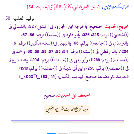
[سنن الدارقطني/كِتَابُ الطَّهَارَةِ/حدیث: 54]
الفاظ کے مطابق ہیں۔
ترقیم العلمیہ:
50
تخریج الحدیث:
«صحیح، وأخرجه ابن الجارود فى "المنتقى"، 52، والنسائي فى
((المجتبیٰ)) برقم: 325، 326، وأبو داود فى ((سننه)) برقم: 66، 67،
والترمذي فى ((جامعه)) برقم: 66، والبيهقي فى((سننه الكبير)) برقم: 6،
1234، والدارقطني فى ((سننه)) برقم: 54، 55، 57، 58، 59، 60، وأحمد فى
((مسنده)) برقم: 11288، وأبو يعلى فى ((مسنده)) برقم: 1304، وعبد الرزاق
فى ((مصنفه)) برقم: 255، وابن أبى شيبة فى ((مصنفه)) برقم: 1513»
«حديث بئر بضاعة صحيح، تهذيب الكمال: (19 / 83) _x000D_»
الحكم على الحديث:
صحیح
مزید تخریج الحدیث شرح دیکھیں