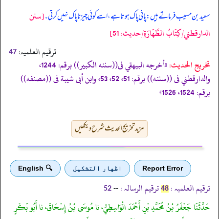
[سنن
سعید بن مسیب فرماتے ہیں: پانی پاک ہوتا ہے، اسے کوئی چیز ناپاک نہیں کرتی۔
الدارقطني/كِتَابُ الطَّهَارَةِ/حدیث: 51]
ترقیم العلمیہ:
47
تخریج الحدیث:
«أخرجه البيهقي فى((سننه الكبير)) برقم: 1244،
والدارقطني فى ((سننه)) برقم: 51، 52، 53، وابن أبى شيبة فى ((مصنفه))
برقم: 1524، 1526»
مزید تخریج الحدیث شرح دیکھیں
Report Error
اظهار التشكيل
🔍 English
ترقیم العلمیہ :
ترقیم الرسالہ :
--
52
48
حَدَّثَنَا جَعْفَرُ بْنُ مُحَمَّدِ بْنِ أَحْمَدَ الْوَاسِطِيُّ، نا مُوسَى بْنُ إِسْحَاقَ، نا أَبُو بَكْرٍ