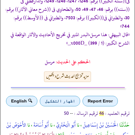
فى((سننه الكبير)) برقم: 1246، 1247، 1248، 1249، والدارقطني فى
((سننه)) برقم: 46، 47، 49، 50، والطحاوي فى ((شرح معاني الآثار)) برقم:
30، والطبراني فى((الكبير)) برقم: 7503، والطبراني فى ((الأوسط)) برقم:
744»
«قال البيهقي: هذا مرسل،البدر المنير في تخريج الأحاديث والآثار الواقعة في
الشرح الكبير: (1 / 399) _x000D_»
الحكم على الحديث:
مرسل
مزید تخریج الحدیث شرح دیکھیں
Report Error
اظهار التشكيل
🔍 English
ترقیم العلمیہ :
ترقیم الرسالہ :
--
50
46
حَدَّثَنَا
الْحُسَيْنُ بْنُ إِسْمَاعِيلَ
، نا
أَبُو الْبَخْتَرِيِّ
، نا
أَبُو أُسَامَةَ
، نا
الأَحْوَصُ بْنُ