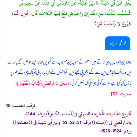
يَعْنِي ابْنَ أَبِي شَيْبَةَ، نا ابْنُ عُلَيَّةَ، عَنْ دَاوُدَ بْنِ أَبِي هِنْدَ، عَنْ سَعِيدِ بْنِ
الْمُسَيِّبِ، سَأَلْنَاهُ عَنِ الْغُدْرَانِ وَالْحِيَاضِ تَلِغُ فِيهَا الْكِلابُ، قَالَ:"
أنزل الْمَاءُ
طَهُورًا لا يُنَجِّسُهُ شَيْءٌ"
.
محمد محی الدین .
داؤد بن ابوہند بیان کرتے ہیں: ہم نے سعید بن مسیب سے کنویں اور ایسے حوض کے بارے
میں دریافت کیا جس میں سے کتے بھی پی لیتے ہیں، تو انہوں نے فرمایا: پانی تو پاک چیز کے طور پر
[سنن الدارقطني/كِتَابُ الطَّهَارَةِ/
نازل کیا گیا ہے، اسے کوئی چیز ناپاک نہیں کرتی۔
حدیث: 52]
ترقیم العلمیہ:
48
تخریج الحدیث:
«أخرجه البيهقي فى((سننه الكبير)) برقم: 1244،
والدارقطني فى ((سننه)) برقم: 51، 52، 53، وابن أبى شيبة فى ((مصنفه))
برقم: 1524، 1526»