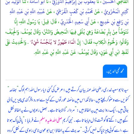
الْقَاضِي
الْحُسَيْنُ
، نا
يَعْقُوبُ بْنُ إِبْرَاهِيمَ الدَّوْرَقِيُّ
، نا
أَبُو أُسَامَةَ
، ثنا
الْوَلِيدُ بْنُ
كَثِيرٍ الْمَخْزُومِيُّ
، عَنْ
مُحَمَّدِ بْنِ كَعْبٍ الْقُرَظِيِّ
، عَنْ
عُبَيْدِ اللَّهِ بْنِ عَبْدِ اللَّهِ
بْنِ رَافِعِ بْنِ خَدِيجٍ
، عَنْ
أَبِي سَعِيدٍ الْخُدْرِيِّ
، قَالَ: قِيلَ: يَا رَسُولَ اللَّهِ، إِنَّا
نَتَوَضَّأُ مِنْ بِئْرِ بُضَاعَةَ وَهِيَ يُلْقَى فِيهَا الْمَحِيضُ وَالنَّتْنُ، وَقَالَ يُوسُفُ: وَالْجِيَفُ،
وَقَالُوا: وَلُحُومُ الْكِلابِ، فَقَالَ:" إِنَّ
الْمَاءَ طَهُورٌ لا يُنَجِّسُهُ شَيْءٌ"
. وَالْحَدِيثُ عَلَى
لَفْظِ ابْنِ أَبِي عَوْنٍ، وَقَالَ يُوسُفُ: عَنْ عَبْدِ اللَّهِ بْنِ عَبْدِ اللَّهِ.
محمد محی الدین .
سیدنا ابوسعید خدری رضی اللہ عنہ بیان کرتے ہیں: عرض کی گئی: یا رسول اللہ! ہم لوگ
”
بضاعہ
“
کنویں سے وضو کر لیتے ہیں، حالانکہ اس میں حائضہ عورتوں کے کپڑے اور دیگر گندی چیزیں ڈالی
جاتی ہیں۔ ایک روایت میں یہ الفاظ ہیں:
”
مردار
“
ڈالا جاتا ہے۔ بعض راویوں نے یہ الفاظ نقل
کیے ہیں: کتے کا گوشت ڈال دیا جاتا ہے۔ نبی کریم
صلی اللہ علیہ وسلم
نے فرمایا:
”
پانی پاک ہوتا
ہے، اسے کوئی چیز ناپاک نہیں کرتی۔
“
حدیث کے یہ الفاظ ابن ابوعون نامی راوی کے نقل کردہ