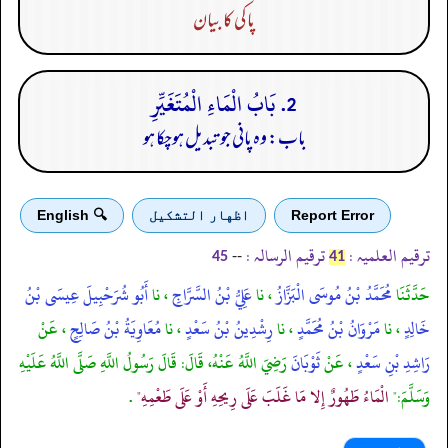
پاکی کا بیان
2. بَابُ الْمَاءِ الْمُتَغَيِّرِ
باب: وہ پانی جو تبدیل ہوچکا ہو
Report Error
اظهار التشكيل
🔍 English
ترقیم العلمیہ :
ترقیم الرسالہ :
--
45
41
حَدَّثَنَا
مُحَمَّدُ بْنُ مُوسَى الْبَزَّازُ
، نا
عَلِيُّ بْنُ السَّرَّاجِ
، نا
أَبُو شُرَحْبِيلَ عِيسَى بْنُ
خَالِدٍ
، نا
مَرْوَانُ بْنُ مُحَمَّدٍ
، نا
رِشْدِينُ بْنُ سَعْدٍ
، نا
مُعَاوِيَةُ بْنُ صَالِحٍ
، عَنْ
رَاشِدِ بْنِ سَعْدٍ
، عَنْ
ثَوْبَانَ
رَضِيَ اللَّهُ عَنْهُ، قَالَ: قَالَ رَسُولُ اللَّهِ صَلَّى اللَّهُ عَلَيْهِ
وَسَلَّمَ:"
الْمَاءُ طَهُورٌ إِلا مَا غَلَبَ عَلَى رِيحِهِ أَوْ عَلَى طَعْمِهِ"
.