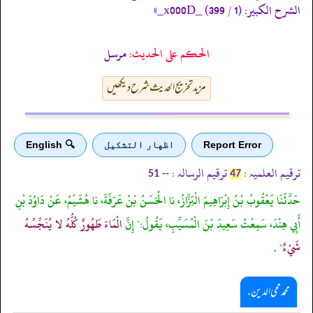
الشرح الكبير: (1 / 399) _x000D_»
الحكم على الحديث:
مرسل
مزید تخریج الحدیث شرح دیکھیں
Report Error
اظهار التشكيل
🔍 English
ترقیم العلمیہ :
ترقیم الرسالہ :
--
51
47
حَدَّثَنَا يَعْقُوبُ بْنُ إِبْرَاهِيمَ الْبَزَّازُ، نا الْحَسَنُ بْنُ عَرَفَةَ، نا هُشَيْمُ، عَنْ دَاوُدَ بْنِ
أَبِي هِنْدَ، سَمِعْتُ سَعِيدَ بْنَ الْمُسَيِّبِ، يَقُولُ:" إِنَّ
الْمَاءَ طَهُورٌ كُلُّهُ لا يُنَجِّسُهُ
شَيْءٌ"
.
محمد محی الدین .