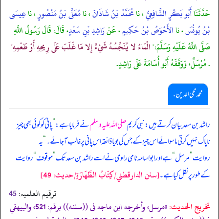
حَدَّثَنَا
أَبُو بَكْرٍ الشَّافِعِيُّ
، نا
مُحَمَّدُ بْنُ شَاذَانَ
، نا
مُعَلَّى بْنُ مَنْصُورٍ
، نا
عِيسَى
بْنُ يُونُسَ
، نا
الأَحْوَصُ بْنُ حَكِيمٍ
، عَنْ
رَاشِدِ بْنِ سَعْدٍ
، قَالَ: قَالَ رَسُولُ اللَّهِ
صَلَّى اللَّهُ عَلَيْهِ وَسَلَّمَ:"
الْمَاءُ لا يُنَجِّسُهُ شَيْءٌ إِلا مَا غَلَبَ عَلَى رِيحِهِ أَوْ طَعْمِهِ"
. مُرْسَلٌ، وَوَقَفَهُ أَبُو أُسَامَةَ عَلَى رَاشِدٍ.
محمد محی الدین .
راشد بن سعد بیان کرتے ہیں: نبی کریم
صلی اللہ علیہ وسلم
نے فرمایا ہے:
”
پانی کو کوئی بھی چیز
ناپاک نہیں کرتی ماسوائے اس چیز کے جس کی بو یا ذائقہ اس پانی پر غالب آ جائے۔
“
یہ
روایت
”
مرسل
“
ہے اور ابواسامہ نامی راوی نے اسے راشد بن سعد تک
”
موقوف
“
روایت
[سنن الدارقطني/كِتَابُ الطَّهَارَةِ/حدیث: 49]
کے طور پر نقل کیا ہے۔
ترقیم العلمیہ:
45
تخریج الحدیث:
«مرسل، وأخرجه ابن ماجه فى ((سننه)) برقم: 521، والبيهقي