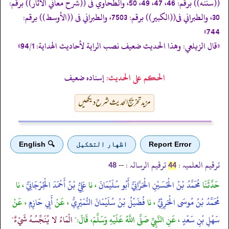
((سننه)) برقم: 46، 47، 49، 50، والطحاوي فى ((شرح معاني الآثار)) برقم:
30، والطبراني فى((الكبير)) برقم: 7503، والطبراني فى ((الأوسط)) برقم:
744»
«قال الزيلعي: وهذا الحديث ضعيف نصب الراية لأحاديث الهداية: 94/1»
الحكم على الحديث:
إسناده ضعيف
مزید تخریج الحدیث شرح دیکھیں
Report Error
اظهار التشكيل
🔍 English
ترقیم العلمیہ :
ترقیم الرسالہ :
--
48
44
حَدَّثَنَا
مُحَمَّدُ بْنُ الْحُسَيْنِ الْحَرَّانِيُّ أَبُو سُلَيْمَانَ
، نا
عَلِيُّ بْنُ أَحْمَدَ الْجُرْجَانِيُّ
، نا
مُحَمَّدُ بْنُ مُوسَى الْحَرِثِيُّ
، نا
فُضَيْلُ بْنُ سُلَيْمَانَ النُّمَيْرِيُّ
، عَنْ
أَبِي حَازِمٍ
، عَنْ
سَهْلِ بْنِ سَعْدٍ
، عَنِ النَّبِيِّ صَلَّى اللَّهُ عَلَيْهِ وَسَلَّمَ، قَالَ:"
الْمَاءُ لا يُنَجِّسُهُ شَيْءٌ"