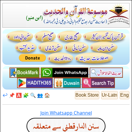
↩️
📌
🅰️
🧩
🔍
👥
🏠
Book Store
Ur-Latn
Eng
Join Whatsapp Channel
سنن الدارقطني سے متعلقہ