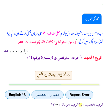
.
محمد محی الدین .
سیدنا سہل بن سعد رضی اللہ عنہ، نبی کریم
صلی اللہ علیہ وسلم
کا یہ فرمان نقل کرتے ہیں:
”
پانی کو
[سنن الدارقطني/كِتَابُ الطَّهَارَةِ/حدیث: 48]
کوئی چیز ناپاک نہیں کرتی۔
“
ترقیم العلمیہ:
44
تخریج الحدیث:
«أخرجه الدارقطني فى ((سننه)) برقم: 48»
مزید تخریج الحدیث شرح دیکھیں
Report Error
اظهار التشكيل
🔍 English
ترقیم العلمیہ :
ترقیم الرسالہ :
--
49
45