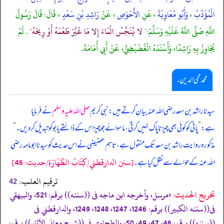
الْمُؤَدِّبُ
،
وَأَبُو مُعَاوِيَةَ
، عَنِ
الأَحْوَصِ
، عَنْ
رَاشِدِ بْنِ سَعْدٍ
، قَالَ: قَالَ رَسُولُ
اللَّهِ صَلَّى اللَّهُ عَلَيْهِ وَسَلَّمَ:"
لا يُنَجِّسُ الْمَاءَ إِلا مَا غَيَّرَ طَعْمَهُ أَوْ رِيحَهُ"
. لَمْ
يُجَاوِزْ بِهِ رَاشِدًا، وَأَسْنَدَهُ الْغُضَيْضِيُّ، عَنْ أَبِي أُمَامَةَ.
محمد محی الدین .
سیدنا راشد بن سعد رضی اللہ عنہ بیان کرتے ہیں: نبی کریم
صلی اللہ علیہ وسلم
نے فرمایا
ہے:
”
پانی کو کوئی بھی چیز ناپاک نہیں کرتی، ماسوائے جو چیز اس کے ذائقے یا بو کو تبدیل کر دیں۔
“
مذکورہ روایت راشد بن سعد تک منقول ہے، تاہم عضیضی نے اس حدیث کو سیدنا ابومامہ رضی
[سنن الدارقطني/كِتَابُ الطَّهَارَةِ/حدیث: 46]
اللہ عنہ کے حوالے سے نقل کیا ہے۔
ترقیم العلمیہ:
42
تخریج الحدیث:
«مرسل، وأخرجه ابن ماجه فى ((سننه)) برقم: 521، والبيهقي
فى((سننه الكبير)) برقم: 1246، 1247، 1248، 1249، والدارقطني فى
((سننه)) برقم: 46، 47، 49، 50، والطحاوي فى ((شرح معاني الآثار)) برقم: