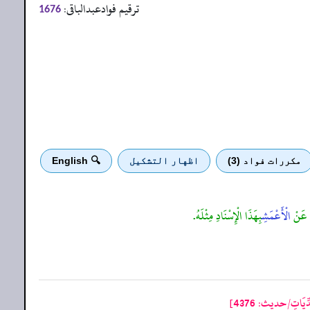
ترقیم فوادعبدالباقی:
1676
مكررات فواد (3)
اظهار التشكيل
🔍 English
ْ، عَنْ
الْأَعْمَشِ
بِهَذَا الْإِسْنَادِ مِثْلَهُ.
يَاتِ/حدیث: 4376]