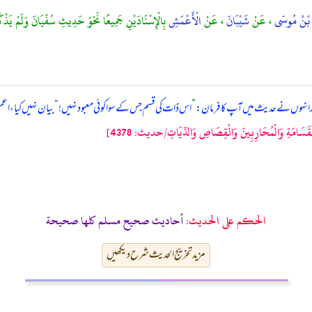
هِ بْنُ مُوسَى
، عَنْ
شَيْبَانَ
، عَنْ
الْأَعْمَشِ
بِالْإِسْنَادَيْنِ جَمِيعًا نَحْوَ حَدِيثِ سُفْيَانَ وَلَمْ يَذْكُرَ
ر انہوں نے حدیث میں آپ کا فرمان:
”
اس ذات کی قسم جس کے سوا کوئی معبود نہیں!
“
بیان نہیں کیا، اع
ِ وَالْمُحَارِبِينَ وَالْقِصَاصِ وَالدِّيَاتِ/حدیث: 4378]
الحكم على الحديث:
أحاديث صحيح مسلم كلها صحيحة
مزید تخریج الحدیث شرح دیکھیں