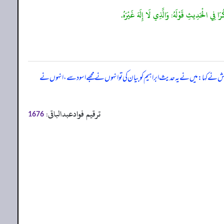
ا فِي الْحَدِيثِ قَوْلَهُ: وَالَّذِي لَا إِلَهَ غَيْرَهُ.
مش نے کہا: میں نے یہ حدیث ابراہیم کو بیان کی تو انہوں نے مجھے اسود سے، انہوں نے
ترقیم فوادعبدالباقی:
1676