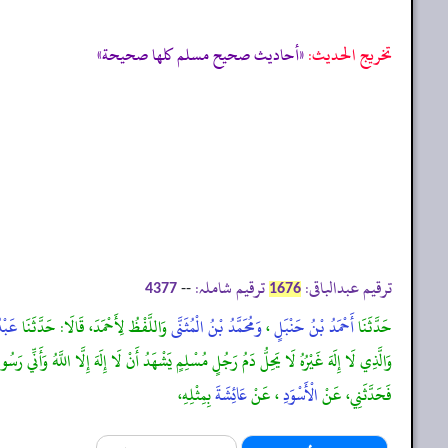
تخریج الحدیث:
«أحاديث صحيح مسلم كلها صحيحة»
ترقیم عبدالباقی:
ترقیم شاملہ:
--
4377
1676
حَدَّثَنَا
أَحْمَدُ بْنُ حَنْبَلٍ
،
وَمُحَمَّدُ بْنُ الْمُثَنَّى
وَاللَّفْظُ لِأَحْمَدَ، قَالَا: حَدَّثَنَا
عَبْد
وَالَّذِي لَا إِلَهَ غَيْرُهُ لَا يَحِلُّ دَمُ رَجُلٍ مُسْلِمٍ يَشْهَدُ أَنْ لَا إِلَهَ إِلَّا اللَّهُ وَأَنِّي رَ
فَحَدَّثَنِي، عَنْ
الْأَسْوَدِ
، عَنْ
عَائِشَةَ
بِمِثْلِهِ،