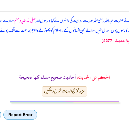
حضرت عبداللہ رضی اللہ عنہ سے روایت کی، انہوں نے کہا: رسول اللہ
صلی اللہ علیہ وسلم
ہمارے درم
ور میں اللہ کا رسول ہوں، حلال نہیں سوائے تین انسانوں کے: اسلام کو چھوڑنے والا جو جماعت سے الگ ہو
/حدیث: 4377]
الحكم على الحديث:
أحاديث صحيح مسلم كلها صحيحة
مزید تخریج الحدیث شرح دیکھیں
Report Error