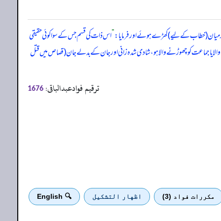
یان (خطاب کے لیے) کھڑے ہوئے اور فرمایا:
”
اس ذات کی قسم جس کے سوا کوئی حقیقی
نے والا یا جماعت کو چھوڑنے والا ہو، شادی شدہ زانی اور جان کے بدلے جان (قصاص میں قتل
ترقیم فوادعبدالباقی:
1676
مكررات فواد (3)
اظهار التشكيل
🔍 English