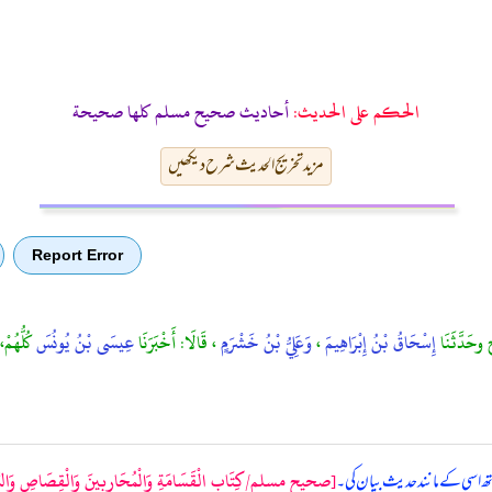
الحكم على الحديث:
أحاديث صحيح مسلم كلها صحيحة
مزید تخریج الحدیث شرح دیکھیں
Report Error
وحَدَّثَنَا
إِسْحَاقُ بْنُ إِبْرَاهِيمَ
،
وَعَلِيُّ بْنُ خَشْرَمٍ
، قَالَا: أَخْبَرَنَا
عِيسَى بْنُ يُونُسَ
كُلُّهُم
[صحيح مسلم/كِتَاب الْقَسَامَةِ وَالْمُحَارِبِينَ وَالْقِصَاصِ وَالدِّ
ھ اسی کے مانند حدیث بیان کی۔