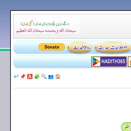
↩️
📌
🅰️
🧩
🔍
👥
🏠
اللہ