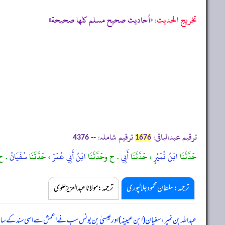
تخریج الحدیث:
«أحاديث صحيح مسلم كلها صحيحة»
ترقیم عبدالباقی:
ترقیم شاملہ:
--
4376
1676
حَدَّثَنَا
ابْنُ نُمَيْرٍ
، حَدَّثَنَا
أَبِي
. ح وحَدَّثَنَا
ابْنُ أَبِي عُمَرَ
، حَدَّثَنَا
سُفْيَانُ
. ح 
ترجمہ:سلطان محمود جلالپوری
ترجمہ:مولانا عبدالعزیز علوی
عبداللہ بن نمیر، سفیان (ابن عیینہ) اور عیسیٰ بن یونس سب نے اعمش سے اسی سند کے سات