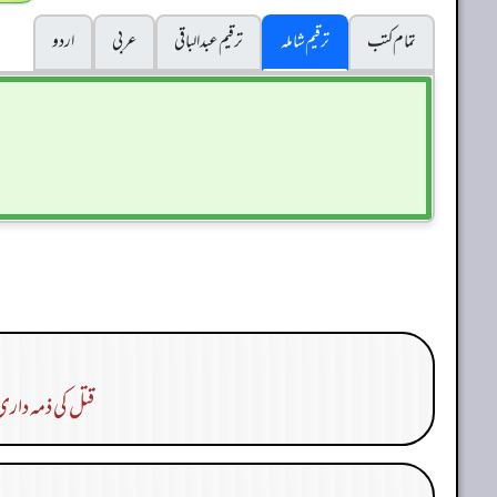
تمام کتب
ترقیم شاملہ
ترقيم عبدالباقی
عربی
اردو
قتل کی ذمہ دار