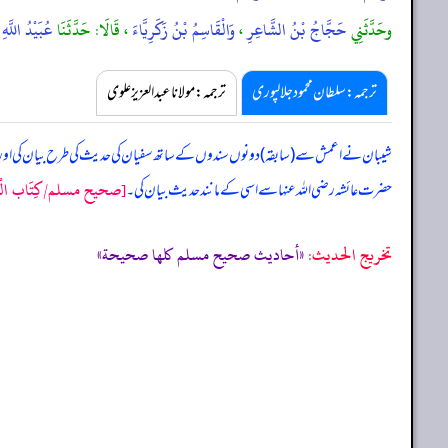
وحَدَّثَنِي
حَجَّاجُ بْنُ الشَّاعِرِ
،
وَالْقَاسِمُ بْنُ زَكَرِيَّاءَ
، قَالَا: حَدَّثَنَا
عُبَيْدُ اللَّ
ترجمہ:سلطان محمود جلالپوری
ترجمہ:مولانا عبدالعزیز علوی
شیبان نے اعمش سے (سابقہ) دونوں سندوں کے ساتھ سفیان کی حدیث کی طرح بیان کی او
[صحيح مسلم/كِتَاب الْقَسَامَة
حضرت عائشہ رضی اللہ عنہا سے اسی کے مانند حدیث بیان کی۔
تخریج الحدیث:
«أحاديث صحيح مسلم كلها صحيحة»