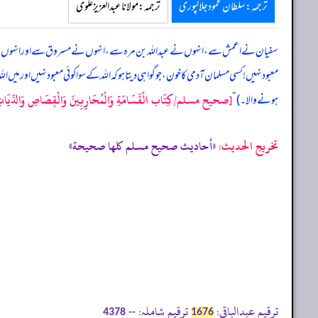
ترجمہ:سلطان محمود جلالپوری
ترجمہ:مولانا عبدالعزیز علوی
سفیان نے اعمش سے، انہوں نے عبداللہ بن مرہ سے، انہوں نے مسروق سے اور انہوں نے 
معبود نہیں! کسی مسلمان آدمی کا خون، جو گواہی دیتا ہو کہ اللہ کے سوا کوئی معبود نہیں ا
[صحيح مسلم/كِتَاب الْقَسَامَةِ وَالْمُحَارِبِينَ وَالْقِصَاصِ وَالدِّيَاتِ
ہونے والا۔)
“
تخریج الحدیث:
«أحاديث صحيح مسلم كلها صحيحة»
ترقیم عبدالباقی:
ترقیم شاملہ:
--
4378
1676