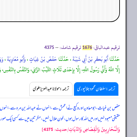
ترقیم عبدالباقی:
ترقیم شاملہ:
--
4375
1676
حَدَّثَنَا
أَبُو بَكْرِ بْنُ أَبِي شَيْبَةَ
، حَدَّثَنَا
حَفْصُ بْنُ غِيَاثٍ
،
وَأَبُو مُعَاوِيَةَ
،
وَو
إِلَّا اللَّهُ وَأَنِّي رَسُولُ اللَّهِ، إِلَّا بِإِحْدَى ثَلَاثٍ الثَّيِّبُ الزَّانِي، وَالنَّفْسُ بِالنَّفْسِ، و
ترجمہ:سلطان محمود جلالپوری
ترجمہ:مولانا عبدالعزیز علوی
حفص بن غیاث، ابومعاویہ اور وکیع نے اعمش سے، انہوں نے عبداللہ بن مرہ سے، انہوں 
حقیقی معبود نہیں اور میں اللہ کا رسول ہوں، خون حلال نہیں، مگر تین میں سے کسی ایک
وَالْمُحَارِبِينَ وَالْقِصَاصِ وَالدِّيَاتِ/حدیث: 4375]