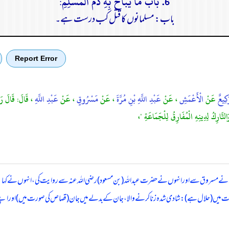
6. باب مَا يُبَاحُ بِهِ دَمُ الْمُسْلِمِ:
باب: مسلمانوں کا قتل کب درست ہے۔
Report Error
َكِيعٌ
عَنْ
الْأَعْمَشِ
، عَنْ
عَبْدِ اللَّهِ بْنِ مُرَّةَ
، عَنْ
مَسْرُوقٍ
، عَنْ
عَبْدِ اللَّهِ
، قَالَ: قَالَ رَسُ
َالتَّارِكُ لِدِينِهِ الْمُفَارِقُ لِلْجَمَاعَةِ "،
نے مسروق سے اور انہوں نے حضرت عبداللہ (بن مسعود) رضی اللہ عنہ سے روایت کی، انہوں نے کہا: 
 صورت میں (حلال ہے): شادی شدہ زنا کرنے والا، جان کے بدلے میں جان (قصاص کی صورت میں) اور اپن