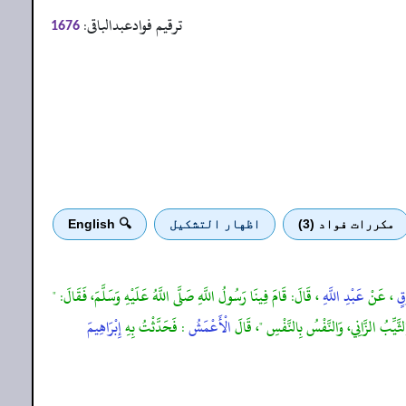
ترقیم فوادعبدالباقی:
1676
مكررات فواد (3)
اظهار التشكيل
🔍 English
قٍ
، عَنْ
عَبْدِ اللَّهِ
، قَالَ: قَامَ فِينَا رَسُولُ اللَّهِ صَلَّى اللَّهُ عَلَيْهِ وَسَلَّمَ، فَقَالَ: "
وَالثَّيِّبُ الزَّانِي، وَالنَّفْسُ بِالنَّفْسِ "، قَالَ
الْأَعْمَشُ
: فَحَدَّثْتُ بِهِ
إِبْرَاهِيمَ