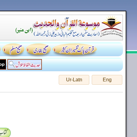
Ur-Latn
Eng
کتاب