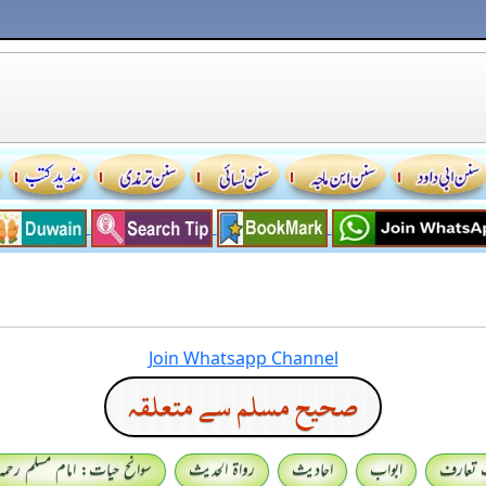
Join Whatsapp Channel
صحيح مسلم سے متعلقہ
 تعارف
ابواب
احادیث
رواۃ الحدیث
سوانح حیات: امام مسلم رحمہ 