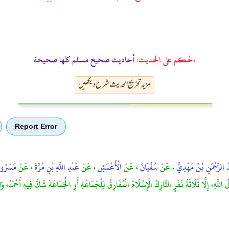
الحكم على الحديث:
أحاديث صحيح مسلم كلها صحيحة
مزید تخریج الحدیث شرح دیکھیں
Report Error
ُ الرَّحْمَنِ بْنُ مَهْدِيٍّ
، عَنْ
سُفْيَانَ
، عَنْ
الْأَعْمَشِ
، عَنْ
عَبْدِ اللَّهِ بْنِ مُرَّةَ
، عَنْ
مَسْرُو
سُولُ اللَّهِ، إِلَّا ثَلَاثَةُ نَفَرٍ التَّارِكُ الْإِسْلَامَ الْمُفَارِقُ لِلْجَمَاعَةِ أَوِ الْجَمَاعَةَ شَكَّ فِيهِ أَحْمَدُ، 