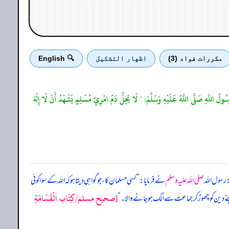
مكررات فواد (3)
اظهار التشكيل
🔍 English
ولُ اللَّهِ صَلَّى اللَّهُ عَلَيْهِ وَسَلَّمَ: " لَا يَحِلُّ دَمُ امْرِئٍ مُسْلِمٍ يَشْهَدُ أَنْ لَا إِلَهَ
رسول اللہ
صلی اللہ علیہ وسلم
نے فرمایا:
”
کسی مسلمان کا، جو گواہی دیتا ہو کہ اللہ کے سوا کوئی
[صحيح مسلم/كِتَاب الْقَسَامَةِ
ے دین کو چھوڑ کر جماعت سے الگ ہو جانے والا۔
“