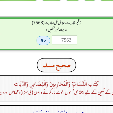
ترقیم شاملہ سے تلاش کل احادیث (7563)
حدیث نمبر لکھیں:
صحيح مسلم
كِتَاب الْقَسَامَةِ وَالْمُحَارِبِينَ وَالْقِصَاصِ وَالدِّيَاتِ
ی کے تعین کے لیے اجتماعی قسموں، لوٹ مار کرنے والوں (کی سزا)، قصاص اور