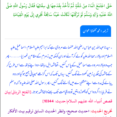
حَتَّى اجْتَمَعَ الْمَاءُ مِنْ شَقَّةٍ ثُمَّ تَأْخُذُ بِقَدَحِهَا فِي سِقَائِهَا فَقَالَ رَسُولُ اللَّهِ صَلَّى
اللَّهُ عَلَيْهِ وَآلِهِ وَسَلَّمَ لَوْ تَرَكَتْهَا لَكَانَتْ عَيْنًا سَائِحَةً تَجْرِي إِلَى يَوْمِ الْقِيَامَةِ
ترجمہ:محمد محفوظ اعوان
۔ سیدنا عبد اللہ بن عباس رضی اللہ عنہما سے مروی ہے کہ ابراہیم علیہ السلام، اسماعیل علیہ
السلام اور ہاجر رحمۃ اللہ علیہ کو لے کر آئے اور ان کو مکہ میں زمزم کے مقام پر ٹھہرایا، … …، پھر
جب وہ ہاجرہ مروہ سے اسماعیل کے پاس گئیں، تو چشمہ ابل رہا تھا، وہ اپنے ہاتھ سے اس طرح کر
کے چشمہ کی جگہ پر زمین کھودنے لگ گئیں،یہاں تک کہ اس گڑھے میںپانی جمع ہو گیا اور وہ
پیالے کی مدد سے اپنے مشکیزے میں ڈالنے لگ گئیں، پھر رسول اللہ صلی اللہ علیہ وآلہ وسلم
[الفتح الربانی/بيان
نے فرمایا: اگر وہ اس کو چھوڑ دیتیں تو وہ قیامت تک بہنے والا چشمہ ہوتا۔
قصص أنبياء الله عليهم السلام/حدیث: 10344]
تخریج الحدیث:
«حديث صحيح، وانظر الحديث السابق ترقیم بيت الأفكار