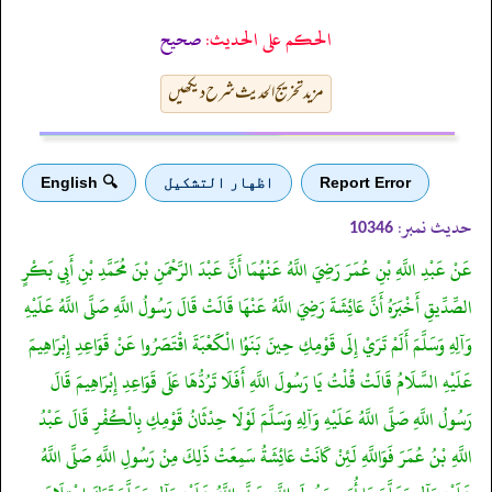
الحكم على الحديث:
صحیح
مزید تخریج الحدیث شرح دیکھیں
Report Error
اظهار التشكيل
🔍 English
حدیث نمبر:
10346
عَنْ عَبْدِ اللَّهِ بْنِ عُمَرَ رَضِيَ اللَّهُ عَنْهُمَا أَنَّ عَبْدَ الرَّحْمَنِ بْنَ مُحَمَّدِ بْنِ أَبِي بَكْرٍ
الصِّدِّيقِ أَخْبَرَهُ أَنَّ عَائِشَةَ رَضِيَ اللَّهُ عَنْهَا قَالَتْ قَالَ رَسُولُ اللَّهِ صَلَّى اللَّهُ عَلَيْهِ
وَآلِهِ وَسَلَّمَ أَلَمْ تَرَيْ إِلَى قَوْمِكِ حِينَ بَنَوُا الْكَعْبَةَ اقْتَصَرُوا عَنْ قَوَاعِدِ إِبْرَاهِيمَ
عَلَيْهِ السَّلَامُ قَالَتْ قُلْتُ يَا رَسُولَ اللَّهِ أَفَلَا تَرُدُّهَا عَلَى قَوَاعِدِ إِبْرَاهِيمَ قَالَ
رَسُولُ اللَّهِ صَلَّى اللَّهُ عَلَيْهِ وَآلِهِ وَسَلَّمَ لَوْلَا حِدْثَانُ قَوْمِكِ بِالْكُفْرِ قَالَ عَبْدُ
اللَّهِ بْنُ عُمَرَ فَوَاللَّهِ لَئِنْ كَانَتْ عَائِشَةُ سَمِعَتْ ذَلِكَ مِنْ رَسُولِ اللَّهِ صَلَّى اللَّهُ