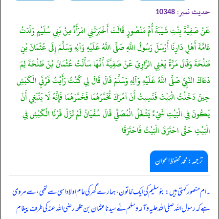
حدیث نمبر:
10348
عَنْ صَفِيَّةَ بِنْتِ شَيْبَةَ أُمِّ مَنْصُورٍ قَالَتْ أَخْبَرَتْنِي امْرَأَةٌ مِنْ بَنِي سُلَيْمٍ وَلَدَتْ
عَامَّةَ أَهْلِ دَارِنَا أَرْسَلَ رَسُولُ اللَّهِ صَلَّى اللَّهُ عَلَيْهِ وَآلِهِ وَسَلَّمَ إِلَى عُثْمَانَ بْنِ
طَلْحَةَ وَقَالَ مَرَّةً يَعْنِي الرَّاوِيَ عَنْ صَفِيَّةَ أَنَّهَا سَأَلَتْ عُثْمَانَ بْنَ طَلْحَةَ لِمَ
دَعَاكَ النَّبِيُّ صَلَّى اللَّهُ عَلَيْهِ وَآلِهِ وَسَلَّمَ قَالَ قَالَ لِي كُنْتُ رَأَيْتُ قَرْنَيِ الْكَبْشِ
حِينَ دَخَلْتُ الْبَيْتَ فَنَسِيتُ أَنْ آمُرَكَ تُخَمِّرُهُمَا فَخَمِّرْهُمَا فَإِنَّهُ لَا يَنْبَغِي أَنْ
يَكُونَ فِي الْبَيْتِ شَيْءٌ يَشْغَلُ الْمُصَلِّي قَالَ سُفْيَانُ لَمْ تَزَلْ قَرْنَا الْكَبْشِ فِي
الْبَيْتِ حَتَّى احْتَرَقَ الْبَيْتُ فَاحْتَرَقَا
ترجمہ:محمد محفوظ اعوان
۔ ام منصور کہتی ہیں: بنو سلیم کی ایک خاتون، ہمارے گھر کی عام اولاد اسی سے تھی، سے مروی
ہے کہ رسول اللہ صلی اللہ علیہ وآلہ وسلم نے سیدنا عثمان بن طلحہ رضی اللہ عنہ کی طرف پیغام