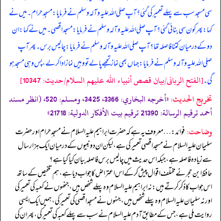
سی مسجد سب سے پہلے تعمیر کی گئی؟ آپ صلی اللہ علیہ وآلہ وسلم نے فرمایا: مسجد ِ حرام۔ میں نے
کہا: پھر کون سی بنائی گئی؟ آپ صلی اللہ علیہ وآلہ وسلم نے فرمایا: مسجد اقصی۔ میں نے کہا: ان
دو کے درمیان کتنا فاصلہ تھا؟ آپ صلی اللہ علیہ وآلہ وسلم نے فرمایا: چالیس برس۔ پھر آپ
صلی اللہ علیہ وآلہ وسلم نے فرمایا: جہاں بھی نماز تجھے پا لے تو وہیں نماز ادا کر لے، پس وہی مسجد ہو
[الفتح الربانی/بيان قصص أنبياء الله عليهم السلام/حدیث: 10347]
گی۔
تخریج الحدیث:
«أخرجه البخاري: 3366، 3425، ومسلم: 520، (انظر مسند
أحمد ترقيم الرسالة: 21390 ترقیم بيت الأفكار الدولية: 21718»
وضاحت:
فوائد: … معروف یہ ہے کہ حضرت ابراہیم علیہ السلام نے مسجد ِ حرام اور حضرت
سلیمان علیہ السلام نے مسجد اقصی تعمیر کی ہے، لیکن ان دو نبیوں کے درمیان ایک ہزار سال
سے زیادہ فاصلہ ہے، جبکہ اس حدیث میں چالیس برس فاصلہ بیان کیا گیا ہے؟
حافظ ابن حجر نے مختلف اقوال پیش کر کے اس اعتراض کا جواب دیا ہے، ہم تلخیص کے ساتھ
اس جواب کا ذکر کرتے ہیں: نہ ابراہیم علیہ السلام وہ پہلے شخص ہیں، جنھوں نے کعبہ کی تعمیر کی
اور نہ سلیمان علیہ السلام وہ پہلے شخص ہیں، جنہوں نے مسجد اقصی کی تعمیر کی، ہمیں ایک ایسی
روایت ملی ہے، جس کے مطابق آدم علیہ السلام نے سب سے پہلے کعبہ کی تعمیر کی، پھر ان کی