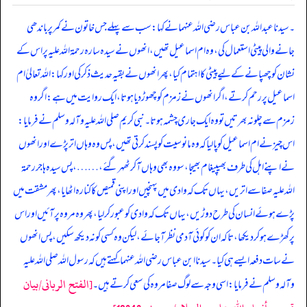
۔ سیدنا عبد اللہ بن عباس رضی اللہ عنہما نے کہا: سب سے پہلے جس خاتون نے کمر پر باندھی
جانے والی پیٹی استعمال کی، وہ ام اسماعیل تھیں، انھوں نے سیدہ سارہ رحمۃ اللہ علیہ پر اس کے
نشان کو چھپانے کے لیے پیٹی کا اہتمام کیا، پھر انھوں نے بقیہ حدیث ذکر کی اور کہا: اللہ تعالیٰ ام
اسماعیل پر رحم کرتے، اگر انھوں نے زمزم کو چھوڑ دیا ہوتا، ایک روایت میں ہے: اگر وہ
زمزم سے چلو نہ بھرتیں تو وہ ایک جاری چشمہ ہوتا۔ نبی کریم صلی اللہ علیہ وآلہ وسلم نے فرمایا:
اس چیز نے ام اسماعیل کو پا لیا کہ وہ مانوسیت کو پسند کرتی تھیں، پس وہ وہاں اتر پڑے اور انھوں
نے اپنے اہل کی طرف بھیپیغام بھیجا، سو وہ بھی وہاں آ کر ٹھہر گئے، … …، پس سیدہ ہاجر رحمۃ
اللہ علیہ صفا سے اتریں،یہاں تک کہ وادی میں پہنچیں اور اپنی قمیص کا کنارہ اٹھایا، پھر مشقت میں
پڑے ہوئے انسان کی طرح دوڑیں،یہاں تک کہ وادی کو عبور کر لیا، پھر وہ مروہ پر آئیں اور اس
پر کھڑے ہو کر دیکھا، تاکہ ان کو کوئی آدمی نظر آجائے، لیکن وہ کسی کو نہ دیکھ سکیں، پس انھوں
نے سات دفعہ ایسے ہی کیا۔ سیدنا ابن عباس رضی اللہ عنہما کہتے ہیں کہ رسول اللہ صلی اللہ علیہ
[الفتح الربانی/بيان
وآلہ وسلم نے فرمایا: اسی وجہ سے لوگ صفا مروہ کی سعی کرتے ہیں۔