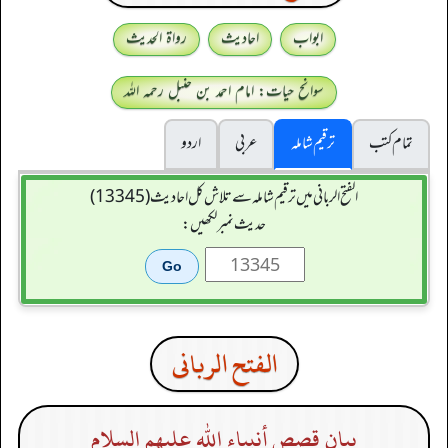
ابواب
احادیث
رواۃ الحدیث
سوانح حیات: امام احمد بن حنبل رحمہ اللہ
تمام کتب
ترقیم شاملہ
عربی
اردو
الفتح الربانی میں ترقیم شاملہ سے تلاش کل احادیث (13345)
حدیث نمبر لکھیں:
الفتح الربانی
بيان قصص أنبياء الله عليهم السلام