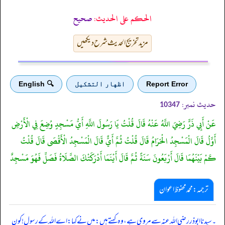
الحكم على الحديث:
صحیح
مزید تخریج الحدیث شرح دیکھیں
Report Error
اظهار التشكيل
🔍 English
حدیث نمبر:
10347
عَنْ أَبِي ذَرٍّ رَضِيَ اللَّهُ عَنْهُ قَالَ قُلْتُ يَا رَسُولَ اللَّهِ أَيُّ مَسْجِدٍ وُضِعَ فِي الْأَرْضِ
أَوَّلُ قَالَ الْمَسْجِدُ الْحَرَامُ قَالَ قُلْتُ ثُمَّ أَيٌّ قَالَ الْمَسْجِدُ الْأَقْصَى قَالَ قُلْتُ
كَمْ بَيْنَهُمَا قَالَ أَرْبَعُونَ سَنَةً ثُمَّ قَالَ أَيْنَمَا أَدْرَكَتْكَ الصَّلَاةُ فَصَلِّ فَهُوَ مَسْجِدٌ
ترجمہ:محمد محفوظ اعوان
۔ سیدنا ابو ذر رضی اللہ عنہ سے مروی ہے، وہ کہتے ہیں: میں نے کہا: اے اللہ کے رسول! کون