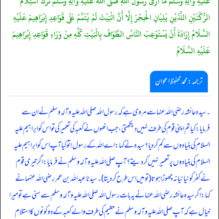
عَلَيْهِ وَآلِهِ وَسَلَّمَ مَا أُرَى رَسُولَ اللَّهِ صَلَّى اللَّهُ عَلَيْهِ وَآلِهِ وَسَلَّمَ تَرَكَ اسْتِلَامَ
الرُّكْنَيْنِ اللَّذَيْنِ يَلِيَانِ الْحِجْرَ إِلَّا أَنَّ الْبَيْتَ لَمْ يُتَمَّمْ عَلَى قَوَاعِدِ إِبْرَاهِيمَ عَلَيْهِ
السَّلَامُ إِرَادَةَ أَنْ يَسْتَوْعِبَ النَّاسُ الطَّوَافَ بِالْبَيْتِ كُلِّهِ مِنْ وَرَاءِ قَوَاعِدِ إِبْرَاهِيمَ
عَلَيْهِ السَّلَامُ
ترجمہ:محمد محفوظ اعوان
۔ سیدہ عائشہ رضی اللہ عنہا سے مروی ہے کہ رسول اللہ صلی اللہ علیہ وآلہ وسلم نے ان سے
فرمایا: کیا تم اپنی قوم کی طرف نہیں دیکھتی، جب انھوں نے کعبہ کی تعمیر کی تو اس کو ابراہیم علیہ
السلام کی بنیادوں سے کم کر دیا؟ سیدہ نے کہا: اے اللہ کے رسول! تو کیا آپ اس کو ابراہیم علیہ
السلام کی بنیادوں پر تعمیر نہیں کر دیتے؟ آپ صلی اللہ علیہ وآلہ وسلم نے فرمایا: اگر تیری قوم
نے کفر کو نیا نیا نہ چھوڑا ہوتا (تو میں اس طرح کر دیتا)۔ سیدنا عبد اللہ بن عمر رضی اللہ عنہمانے
کہا: اگر سیدہ عائشہ رضی اللہ عنہا نے یہ بات رسول اللہ صلی اللہ علیہ وآلہ وسلم سے سنی ہے تو میرا
خیال ہے کہ آپ صلی اللہ علیہ وآلہ وسلم نے حطیم کی طرف والے کعبہ کے دو کونوں کا استلام