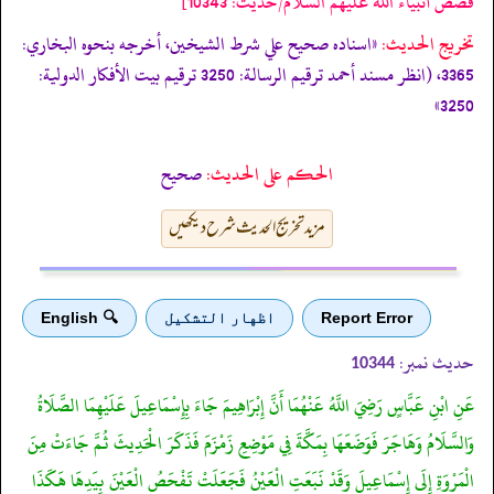
قصص أنبياء الله عليهم السلام/حدیث: 10343]
تخریج الحدیث:
«اسناده صحيح علي شرط الشيخين، أخرجه بنحوه البخاري:
3365، (انظر مسند أحمد ترقيم الرسالة: 3250 ترقیم بيت الأفكار الدولية:
3250»
الحكم على الحديث:
صحیح
مزید تخریج الحدیث شرح دیکھیں
Report Error
اظهار التشكيل
🔍 English
حدیث نمبر:
10344
عَنِ ابْنِ عَبَّاسٍ رَضِيَ اللَّهُ عَنْهُمَا أَنَّ إِبْرَاهِيمَ جَاءَ بِإِسْمَاعِيلَ عَلَيْهِمَا الصَّلَاةُ
وَالسَّلَامُ وَهَاجَرَ فَوَضَعَهَا بِمَكَّةَ فِي مَوْضِعِ زَمْزَمَ فَذَكَرَ الْحَدِيثَ ثُمَّ جَاءَتْ مِنَ
الْمَرْوَةِ إِلَى إِسْمَاعِيلَ وَقَدْ نَبَعَتِ الْعَيْنُ فَجَعَلَتْ تَفْحَصُ الْعَيْنَ بِيَدِهَا هَكَذَا