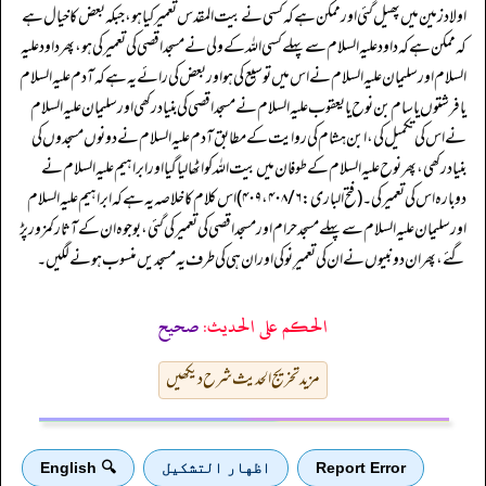
اولاد زمین میں پھیل گئی اور ممکن ہے کہ کسی نے بیت المقدس تعمیر کیا ہو، جبکہ بعض کا خیال ہے
کہ ممکن ہے کہ داود علیہ السلام سے پہلے کسی اللہ کے ولی نے مسجد اقصی کی تعمیر کی ہو، پھر داود علیہ
السلام اور سلیمان علیہ السلام نے اس میں توسیع کی ہو اور بعض کی رائے یہ ہے کہ آدم علیہ السلام
یا فرشتوں یا سام بن نوح یایعقوب علیہ السلام نے مسجد اقصی کی بنیاد رکھی اور سلیمان علیہ السلام
نے اس کی تکمیل کی، ابن ہشام کی روایت کے مطابق آدم علیہ السلام نے دونوں مسجدوں کی
بنیاد رکھی، پھر نوح علیہ السلام کے طوفان میں بیت اللہ کو اٹھا لیا گیا اور ابراہیم علیہ السلام نے
دوبارہ اس کی تعمیر کی۔ (فتح الباری: ۶/ ۴۰۸، ۴۰۹) اس کلام کا خلاصہ یہ ہے کہ ابراہیم علیہ السلام
اور سلیمان علیہ السلام سے پہلے مسجد حرام اور مسجد اقصی کی تعمیر کی گئی، بوجوہ ان کے آثار کمزور پڑ
گئے، پھر ان دو نبیوں نے ان کی تعمیرِ نو کی اور ان ہی کی طرف یہ مسجدیں منسوب ہونے لگیں۔
الحكم على الحديث:
صحیح
مزید تخریج الحدیث شرح دیکھیں
Report Error
اظهار التشكيل
🔍 English