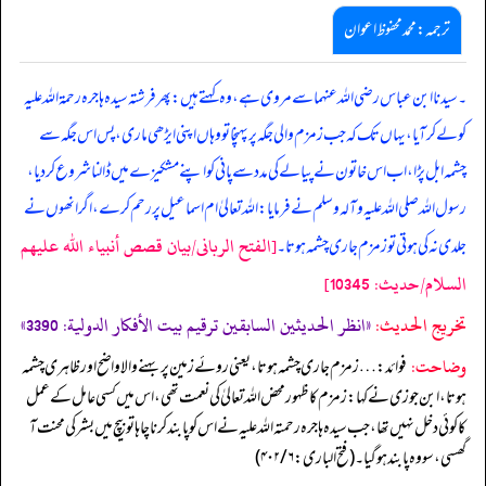
ترجمہ:محمد محفوظ اعوان
۔ سیدنا ابن عباس رضی اللہ عنہما سے مروی ہے، وہ کہتے ہیں: پھر فرشتہ سیدہ ہاجرہ رحمۃ اللہ علیہ
کو لے کر آیا،یہاں تک کہ جب زمزم والی جگہ پر پہنچا تو وہاں اپنی ایڑھی ماری، پس اس جگہ سے
چشمہ ابل پڑا، اب اس خاتون نے پیالے کی مدد سے پانی کو اپنے مشکیزے میں ڈالنا شروع کر دیا،
رسول اللہ صلی اللہ علیہ وآلہ وسلم نے فرمایا: اللہ تعالیٰ ام اسماعیل پر رحم کرے، اگر انھوں نے
[الفتح الربانی/بيان قصص أنبياء الله عليهم
جلدی نہ کی ہوتی تو زمزم جاری چشمہ ہوتا۔
السلام/حدیث: 10345]
تخریج الحدیث:
«انظر الحديثين السابقين ترقیم بيت الأفكار الدولية: 3390»
وضاحت:
فوائد: … زمزم جاری چشمہ ہوتا، یعنی روئے زمین پر بہنے والا واضح اور ظاہری چشمہ
ہوتا، ابن جوزی نے کہا: زمزم کا ظہور محض اللہ تعالیٰ کی نعمت تھی، اس میں کسی عامل کے عمل
کا کوئی دخل نہیں تھا، جب سیدہ ہاجرہ رحمتہ اللہ علیہ نے اس کو پابند کرنا چاہا تو بیچ میں بشر کی محنت آ
گھسی، سو وہ پابند ہو گیا۔ (فتح الباری: ۶/ ۴۰۲)