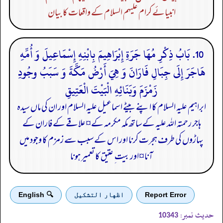
انبیائے کرام علیہم السلام کے واقعات کا بیان
10. بَابُ ذِكْرِ مُهَا جَرَةِ إِبْرَاهِيمَ بِابْنِهِ إِسْمَاعِيلَ وَ أُمِّهِ
هَاجَرَ إِلَى جِبَالِ فَارَانَ وَ هِيَ أَرْضُ مَكَّةَ وَ سَبَبُ وجُودِ
زَمْزَمَ وَبَنَائِهِ الْبَيْتَ الْعَتِيقِ
ابراہیم علیہ السلام کا اپنے بیٹے اسماعیل علیہ السلام اور ان کی ماں سیدہ
ہاجر رحمتہ اللہ علیہ کے ساتھ مکہ مکرمہ کے¤علاقے کے فاران کے
پہاڑوں کی طرف ہجرت کرنا اور اس کے سبب سے زمزم کا وجود میں
آنا¤اور بیت ِ عتیق کا تعمیر ہونا
Report Error
اظهار التشكيل
🔍 English
حدیث نمبر:
10343