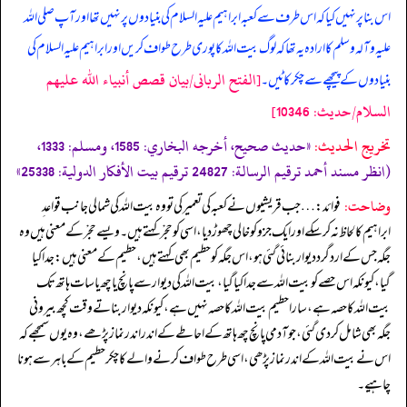
اس بنا پر نہیں کیا کہ اس طرف سے کعبہ ابراہیم علیہ السلام کی بنیادوں پر نہیں تھا اور آپ صلی اللہ
علیہ وآلہ وسلم کا ارادہ یہ تھا کہ لوگ بیت اللہ کا پوری طرح طواف کریں اور ابراہیم علیہ السلام کی
[الفتح الربانی/بيان قصص أنبياء الله عليهم
بنیادوں کے پیچھے سے چکر کاٹیں۔
السلام/حدیث: 10346]
تخریج الحدیث:
«حديث صحيح، أخرجه البخاري: 1585، ومسلم: 1333،
(انظر مسند أحمد ترقيم الرسالة: 24827 ترقیم بيت الأفكار الدولية: 25338»
وضاحت:
فوائد: … جب قریشیوں نے کعبہ کی تعمیر کی تو وہ بیت اللہ کی شمالی جانب قواعد ِ
ابراہیم کا لحاظ نہ کر سکے اور ایک جزو کو خالی چھوڑ دیا، اسی کو حِجْرکہتے ہیں۔ ویسے حِجْرکے معنی ہیں وہ
جگہ جس کے ارد گرد دیوار بنائی گئی ہو، اس جگہ کو حطیم بھی کہتے ہیں، حطیم کے معنی ہیں: جدا کیا
گیا، کیونکہ اس حصے کو بیت اللہ سے جدا کیا گیا، بیت اللہ کی دیوار سے پانچ یا چھ یا سات ہاتھ تک
بیت اللہ کا حصہ ہے، سارا حطیم بیت اللہ کا حصہ نہیں ہے، کیونکہ دیوار بناتے وقت کچھ بیرونی
جگہ بھی شامل کر دی گئی، جو آدمی پانچ چھ ہاتھ کے احاطے کے اندر اندر نماز پڑھے، وہ یوں سمجھے کہ
اس نے بیت اللہ کے اندر نماز پڑھی، اسی طرح طواف کرنے والے کا چکر حطیم کے باہر سے ہونا
چاہیے۔