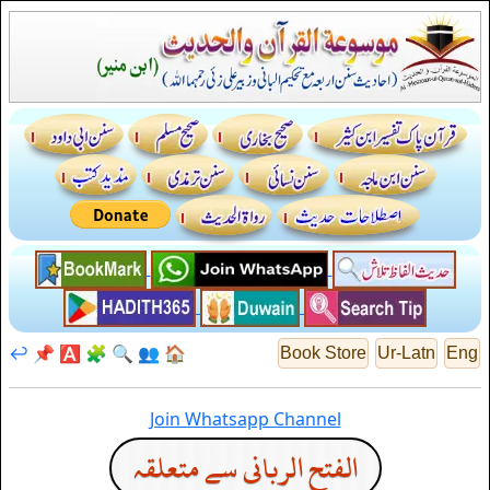
↩️
📌
🅰️
🧩
🔍
👥
🏠
Book Store
Ur-Latn
Eng
Join Whatsapp Channel
الفتح الربانی سے متعلقہ