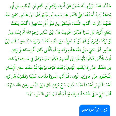
حَدَّثَنَا عَبْدُ الرَّزَّاقِ ثَنَا مَعْمَرٌ عَنْ أَيُّوبَ وَكَثِيرِ بْنِ كَثِيرِ بْنِ الْمُطَّلِبِ بْنِ أَبِي
وَدَاعَةَ يَزِيدُ أَحَدُهُمَا عَلَى الْآخَرِ عَنْ سَعِيدِ بْنِ جُبَيْرٍ قَالَ ابْنُ عَبَّاسٍ رَضِيَ اللَّهُ
عَنْهُمَا أَوَّلُ مَا اتَّخَذَتِ النِّسَاءُ الْمِنْطَقَ مِنْ قَبْلُ أُمُّ إِسْمَاعِيلَ اتَّخَذَتْ مِنْطَقًا
لِتُعْفِيَ أَثَرَهَا عَلَى سَارَةَ فَذَكَرَ الْحَدِيثَ قَالَ ابْنُ عَبَّاسٍ رَحِمَ اللَّهُ أُمَّ إِسْمَاعِيلَ
لَوْ تَرَكَتْ زَمْزَمَ أَوْ قَالَ لَوْ لَمْ تَغْرِفْ مِنَ الْمَاءِ لَكَانَتْ زَمْزَمُ عَيْنًا مَعِينًا قَالَ ابْنُ
عَبَّاسٍ قَالَ النَّبِيُّ صَلَّى اللَّهُ عَلَيْهِ وَآلِهِ وَسَلَّمَ فَأَلْفَى ذَلِكَ أُمَّ إِسْمَاعِيلَ وَهِيَ
تُحِبُّ الْأُنْسَ فَنَزَلُوا وَأَرْسَلُوا إِلَى أَهْلِيهِمْ فَنَزَلُوا مَعَهُمْ وَقَالَ فِي حَدِيثِهِ فَهَبَطَتْ
مِنَ الصَّفَا حَتَّى إِذَا بَلَغَتِ الْوَادِيَ رَفَعَتْ طَرَفَ دِرْعِهَا ثُمَّ سَعَتْ سَعْيَ الْإِنْسَانِ
الْمَجْهُودِ حَتَّى جَاوَزَتِ الْوَادِيَ ثُمَّ أَتَتِ الْمَرْوَةَ فَقَامَتْ عَلَيْهَا وَنَظَرَتْ هَلْ تَرَى
أَحَدًا فَلَمْ تَرَ أَحَدًا فَفَعَلَتْ ذَلِكَ سَبْعَ مَرَّاتٍ قَالَ ابْنُ عَبَّاسٍ رَضِيَ اللَّهُ عَنْهُمَا
قَالَ النَّبِيُّ صَلَّى اللَّهُ عَلَيْهِ وَآلِهِ وَسَلَّمَ فَلِذَلِكَ سَعَى النَّاسُ بَيْنَهُمَا
ترجمہ:محمد محفوظ اعوان