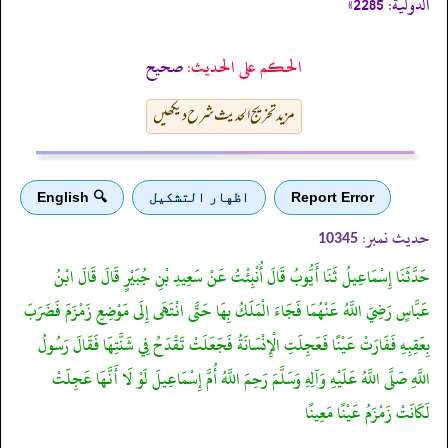
الدولية: 2285»
الحكم على الحديث:
صحیح
مزید تخریج الحدیث شرح دیکھیں
Report Error
اظهار التشكيل
🔍 English
حدیث نمبر:
10345
حَدَّثَنَا إِسْمَاعِيلُ ثَنَا أَيُّوبُ قَالَ أُنْبِئْتُ عَنْ سَعِيدِ بْنِ جُبَيْرٍ قَالَ قَالَ ابْنُ
عَبَّاسٍ رَضِيَ اللَّهُ عَنْهُمَا فَجَاءَ الْمَلَكُ بِهَا حَتَّى انْتَهَى إِلَى مَوْضِعِ زَمْزَمَ فَضَرَبَ
بِعَقِبِهِ فَفَارَتْ عَيْنًا فَعَجِلَتِ الْإِنْسَانَةُ فَجَعَلَتْ تَقْدَحُ فِي شَنَّتِهَا فَقَالَ رَسُولُ
اللَّهِ صَلَّى اللَّهُ عَلَيْهِ وَآلِهِ وَسَلَّمَ رَحِمَ اللَّهُ أُمَّ إِسْمَاعِيلَ لَوْ لَا أَنَّهَا عَجِلَتْ
لَكَانَتْ زَمْزَمُ عَيْنًا مَعِينًا