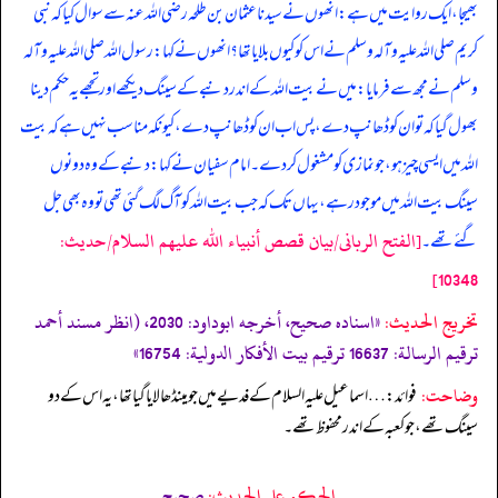
بھیجا، ایک روایت میں ہے: انھوں نے سیدنا عثمان بن طلحہ رضی اللہ عنہ سے سوال کیا کہ نبی
کریم صلی اللہ علیہ وآلہ وسلم نے اس کو کیوں بلایا تھا؟ انھوں نے کہا: رسول اللہ صلی اللہ علیہ وآلہ
وسلم نے مجھ سے فرمایا: میں نے بیت اللہ کے اندر دنبے کے سینگ دیکھے اور تجھے یہ حکم دینا
بھول گیا کہ تو ان کو ڈھانپ دے، پس اب ان کو ڈھانپ دے، کیونکہ مناسب نہیں ہے کہ بیت
اللہ میں ایسی چیز ہو، جو نمازی کو مشغول کر دے۔ امام سفیان نے کہا: دنبے کے وہ دونوں
سینگ بیت اللہ میں موجود رہے، یہاں تک کہ جب بیت اللہ کو آگ لگ گئی تھی تو وہ بھی جل
[الفتح الربانی/بيان قصص أنبياء الله عليهم السلام/حدیث:
گئے تھے۔
10348]
تخریج الحدیث:
«اسناده صحيح، أخرجه ابوداود: 2030، (انظر مسند أحمد
ترقيم الرسالة: 16637 ترقیم بيت الأفكار الدولية: 16754»
وضاحت:
فوائد: … اسماعیل علیہ السلام کے فدیے میں جو مینڈھا لایا گیا تھا، یہ اس کے دو
سینگ تھے، جو کعبہ کے اندر محفوظ تھے۔
الحكم على الحديث:
صحیح