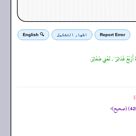
Report Error
اظهار التشكيل
🔍 English
ُ أَرْبَعُ غَدَائِرَ" , تَعْنِي ضَفَائِرَ.