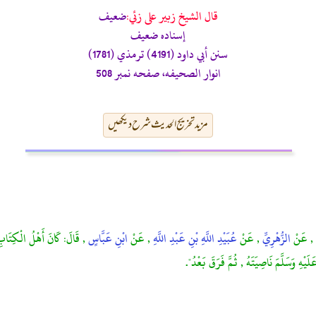
قال الشيخ زبير على زئي:
ضعيف
إسناده ضعيف
سنن أبي داود (4191) ترمذي (1781)
انوار الصحيفه، صفحه نمبر 508
مزید تخریج الحدیث شرح دیکھیں
ٍ
, عَنْ
الزُّهْرِيِّ
, عَنْ
عُبَيْدِ اللَّهِ بْنِ عَبْدِ اللَّهِ
, عَنْ
ابْنِ عَبَّاسٍ
, قَالَ: كَانَ أَهْلُ الْكِتَابِ 
َيْهِ وَسَلَّمَ نَاصِيَتَهُ , ثُمَّ فَرَقَ بَعْدُ".