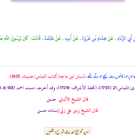
ِ أَبِي الزِّنَادِ
, عَنْ
هِشَامِ بْنِ عُرْوَةَ
, عَنْ
أَبِيهِ
, عَنْ
عَائِشَةَ
, قَالَتْ:" كَانَ لِرَسُولِ اللَّهِ صَلَّ
[سنن ابن ماجه/كتاب اللباس/حدیث: 3635]
وپر اور کانوں سے نیچے ہوتے تھے۔
قال الشيخ الألباني:
حسن
قال الشيخ زبير على زئي:
إسناده حسن
مزید تخریج الحدیث شرح دیکھیں