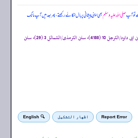
ے تو آپ
صلی اللہ علیہ وسلم
بھی اپنی پیشانی پر بال لٹکائے رکھتے، پھر بعد میں آپ مانگ
«صحیح البخاری/المناقب 23 (3558)، مناقب الأنصار 52 (3944)، اللباس 70 (5917)، صحیح مسلم/الفضائل 24 (2336)، سنن ابی داود/الترجل 10 (4188)، سنن الترمذی/الشمائل 3 (29)، سنن
Report Error
اظهار التشكيل
🔍 English