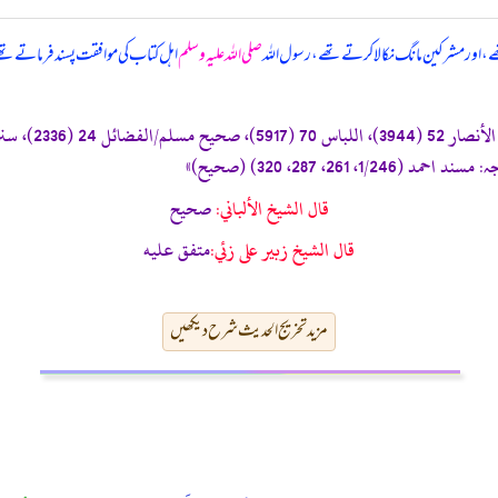
تھے، اور مشرکین مانگ نکالا کرتے تھے، رسول اللہ
صلی اللہ علیہ وسلم
اہل کتاب کی موافقت پسند فرماتے تھ
قال الشيخ الألباني:
صحيح
قال الشيخ زبير على زئي:
متفق عليه
مزید تخریج الحدیث شرح دیکھیں