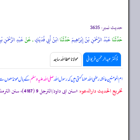
حدیث نمبر:
3635
حَدَّثَنَا
عَبْدُ الرَّحْمَنِ بْنُ إِبْرَاهِيمَ
حَدَّثَنَا
ابْنُ أَبِي فُدَيْكٍ
, عَنْ
عَبْدِ الرَّحْمَنِ بْن
ڈاکٹر عبدالرحمٰن فریوائی
مولانا عطا اللہ ساجد
ام المؤمنین عائشہ رضی اللہ عنہا کہتی ہیں کہ
رسول اللہ
صلی اللہ علیہ وسلم
کے بال مونڈھوں سے ا
تخریج الحدیث دارالدعوہ:
«سنن ابی داود/الترجل 9 (4187)، سنن الترمذی/اللباس 21 (1755)، (تحفة الأشراف: 17019)، وقد أخرجہ: مسند احمد (6/108، 118) (حسن صحیح)»