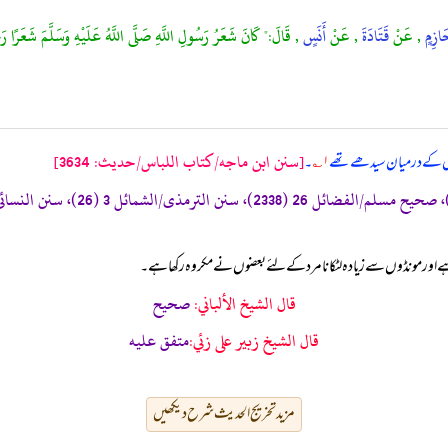
َازِمٍ
, عَنْ
قَتَادَةَ
, عَنْ
أَنَسٍ
, قَالَ:" كَانَ شَعَرُ رَسُولِ اللَّهِ صَلَّى اللَّهُ عَلَيْهِ وَسَلَّمَ شَعَرًا رَج
[سنن ابن ماجه/كتاب اللباس/حدیث: 3634]
وں کے درمیان سیدھے تھے
۱؎
۔
قال الشيخ الألباني:
صحيح
قال الشيخ زبير على زئي:
متفق عليه
مزید تخریج الحدیث شرح دیکھیں