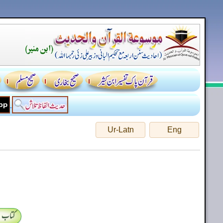
Ur-Latn
Eng
کتاب 