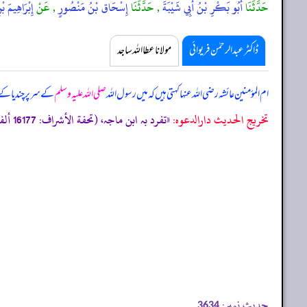
حَدَّثَنَا
أَبُو بَكْرِ بْنُ أَبِي شَيْبَةَ
, حَدَّثَنَا
إِسْحَاق بْنُ مَنْصُورٍ
, عَنْ
إِبْرَاهِيمَ ب
ڈاکٹر عبدالرحمٰن فریوائی
مولانا عطا اللہ ساجد
ام المؤمنین عائشہ رضی اللہ عنہا کہتی ہیں کہ
میں رسول اللہ
صلی اللہ علیہ وسلم
کے سر پر چندیا کے پ
تخریج الحدیث دارالدعوہ:
«تفرد بہ ابن ماجہ، (تحفة الأشراف: 16177 ألف)، وقد أخرجہ: سنن ابی داود/الترجل 10 (4189)، مسند احمد (6/90، 275) (حسن)»
حدیث نمبر:
3634