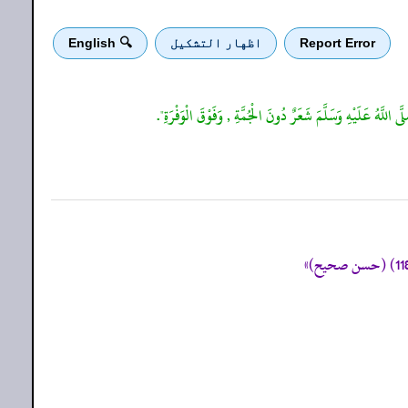
Report Error
اظهار التشكيل
🔍 English
ى اللَّهُ عَلَيْهِ وَسَلَّمَ شَعَرٌ دُونَ الْجُمَّةِ , وَفَوْقَ الْوَفْرَةِ".