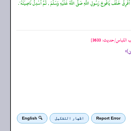
فْرِقُ خَلْفَ يَافُوخِ رَسُولِ اللَّهِ صَلَّى اللَّهُ عَلَيْهِ وَسَلَّمَ , ثُمَّ أَسْدِلُ نَاصِيَتَهُ".
للباس/حدیث: 3633]
Report Error
اظهار التشكيل
🔍 English