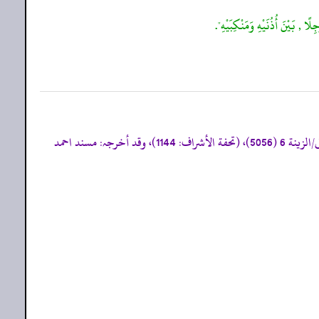
ِلًا , بَيْنَ أُذُنَيْهِ وَمَنْكِبَيْهِ".
«صحیح البخاری/اللباس 68 (6905، 60906)، صحیح مسلم/الفضائل 26 (2338)، سنن الترمذی/الشمائل 3 (26)، سنن النسائی/الزینة 6 (5056)، (تحفة الأشراف: 1144)، وقد أخرجہ: مسند احمد