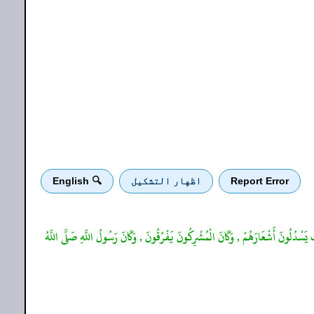
Report Error
اظهار التشكيل
🔍 English
يَسْدُلُونَ أَشْعَارَهُمْ , وَكَانَ الْمُشْرِكُونَ يَفْرُقُونَ , وَكَانَ رَسُولُ اللَّهِ صَلَّى اللَّهُ