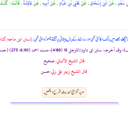
ْنِ سَعْدٍ
, عَنْ
ابْنِ إِسْحَاق
, عَنْ
يَحْيَى بْنِ عَبَّادٍ
, عَنْ
أَبِيهِ
, عَنْ
عَائِشَةَ
, قَالَتْ:" كُنْتُ أَ
[سنن ابن ماجه/كتاب ا
چھلے حصے میں مانگ نکالتی تھی اور سامنے کے بال پیشانی پر لٹکتے چھوڑ دیتی تھی۔
قال الشيخ الألباني:
صحيح
قال الشيخ زبير على زئي:
حسن
مزید تخریج الحدیث شرح دیکھیں