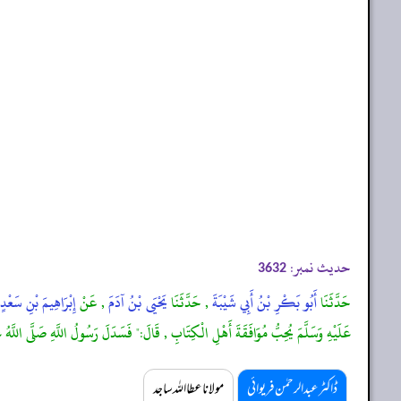
حدیث نمبر:
3632
حَدَّثَنَا
أَبُو بَكْرِ بْنُ أَبِي شَيْبَةَ
, حَدَّثَنَا
يَحْيَى بْنُ آدَمَ
, عَنْ
إِبْرَاهِيمَ بْنِ سَعْد
عَلَيْهِ وَسَلَّمَ يُحِبُّ مُوَافَقَةَ أَهْلِ الْكِتَابِ , قَالَ:" فَسَدَلَ رَسُولُ اللَّهِ صَلَّى اللَّهُ عَل
ڈاکٹر عبدالرحمٰن فریوائی
مولانا عطا اللہ ساجد