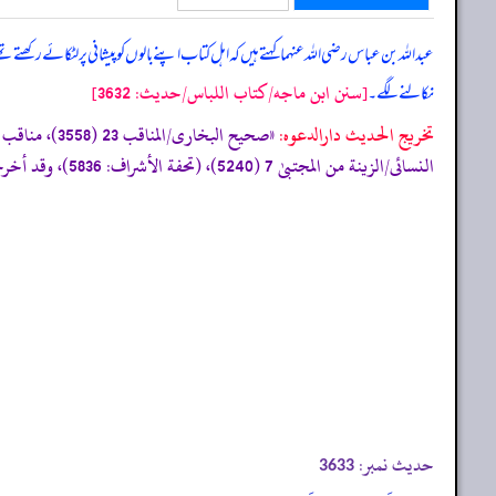
عبداللہ بن عباس رضی اللہ عنہما کہتے ہیں کہ
اہل کتاب اپنے بالوں کو پیشانی پر لٹکائے رکھتے 
[سنن ابن ماجه/كتاب اللباس/حدیث: 3632]
نکالنے لگے۔
تخریج الحدیث دارالدعوہ:
النسائی/الزینة من المجتبیٰ 7 (5240)، (تحفة الأشراف: 5836)، وقد أخرجہ: مسند احمد (1/246، 261، 287، 320) (صحیح)»
حدیث نمبر:
3633