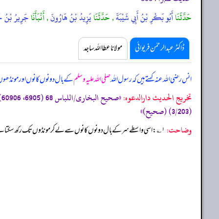
حَدَّثَنَا
أَبُو بَكْرِ بْنُ أَبِي شَيْبَةَ
, حَدَّثَنَا
يَزِيدُ بْنُ هَارُونَ
, أَنْبَأَنَا
جَرِيرُ بْنُ ح
ڈاکٹر عبدالرحمٰن فریوائی
مولانا عطا اللہ ساجد
انس رضی اللہ عنہ کہتے ہیں کہ
رسول اللہ
صلی اللہ علیہ وسلم
کے بال دونوں کانوں اور مونڈھ
تخریج الحدیث دارالدعوہ:
(3/203) (صحیح)»
وضاحت:
۱ ؎: اسی واسطے سر کے بال دونوں کانوں سے لے کر مونڈوں تک رکھ سکتا ہے اور مونڈوں سے زیادہ لٹکانا مرد کے لئے بعضوں نے مکروہ رکھا ہے۔