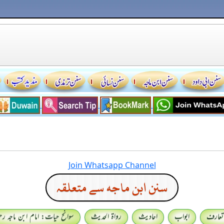
Join Whatsapp Channel
سنن ابن ماجه سے متعلقہ
تعارف
ابواب
احادیث
رواۃ الحدیث
سوانح حیات: امام ابن ماجہ رحمہ