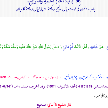
36. بَابُ: اتِّخَاذِ الْجُمَّةِ وَالذَّوَائِبِ
باب: کان کی لو سے بال نیچے رکھنے اور چوٹیاں رکھنے کا بیان۔
حٍ
, عَنْ
مُجَاهِدٍ
, قَالَ: قَالَتْ
أُمُّ هَانِئٍ
," دَخَلَ رَسُولُ اللَّهِ صَلَّى اللَّهُ عَلَيْهِ وَسَلَّمَ مَكَّةَ وَلَه
[سنن ابن ماجه/كتاب اللباس/حدیث: 3631]
ہوئے، تو آپ کے سر میں چار چوٹیاں تھیں
۱؎
۔
 بنا لی ہوں۔
قال الشيخ الألباني:
صحيح