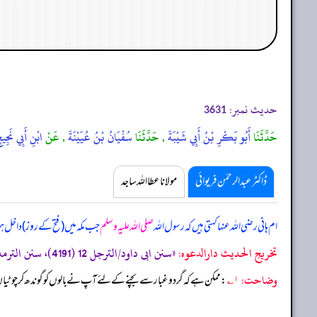
حدیث نمبر:
3631
حَدَّثَنَا
أَبُو بَكْرِ بْنُ أَبِي شَيْبَةَ
, حَدَّثَنَا
سُفْيَانُ بْنُ عُيَيْنَةَ
, عَنْ
ابْنِ أَبِي نَجِي
ڈاکٹر عبدالرحمٰن فریوائی
مولانا عطا اللہ ساجد
ام ہانی رضی اللہ عنہا کہتی ہیں کہ
رسول اللہ
صلی اللہ علیہ وسلم
جب مکہ میں (فتح کے روز) داخل 
تخریج الحدیث دارالدعوہ:
«سنن ابی داود/الترجل 12 (4191)، سنن الترمذی/اللباس 39 (1781)، (تحفة الأشراف: 18011)، وقد أخرجہ: مسند احمد (6/341، 425) (صحیح)»
وضاحت:
۱؎
: ممکن ہے کہ گرد و غبار سے بچنے کے لئے آپ نے بالوں کو گوندھ کر چوٹیاں