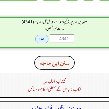
سنن ابن ماجہ میں ترقیم شاملہ سے تلاش کل احادیث (4341)
حدیث نمبر لکھیں:
سنن ابن ماجه
كتاب اللباس
کتاب: لباس کے متعلق احکام و مسائل