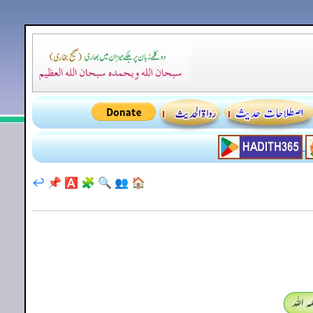
↩️
📌
🅰️
🧩
🔍
👥
🏠
 اللہ