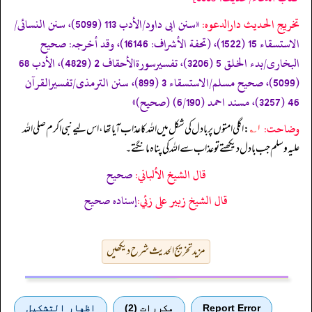
تخریج الحدیث دارالدعوہ:
«سنن ابی داود/الأدب 113 (5099)، سنن النسائی/
الاستسقاء 15 (1522)، (تحفة الأشراف: 16146)، وقد أخرجہ: صحیح
البخاری/بدء الخلق 5 (3206)، تفسیرسورةالأحقاف 2 (4829)، الأدب 68
(5099)، صحیح مسلم/الاستسقاء 3 (899)، سنن الترمذی/تفسیرالقرآن
46 (3257)، مسند احمد (6/190) (صحیح)»
وضاحت:
۱؎
: اگلی امتوں پر بادل کی شکل میں اللہ کا عذاب آیا تھا، اس لیے نبی اکرم صلی اللہ
علیہ وسلم جب بادل دیکھتے تو عذاب سے اللہ کی پناہ مانگتے۔
قال الشيخ الألباني:
صحيح
قال الشيخ زبير على زئي:
إسناده صحيح
مزید تخریج الحدیث شرح دیکھیں
Report Error
مكررات (2)
اظهار التشكيل