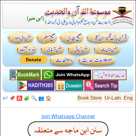
↩️
📌
🅰️
🧩
🔍
👥
🏠
Book Store
Ur-Latn
Eng
Join Whatsapp Channel
سنن ابن ماجه سے متعلقہ