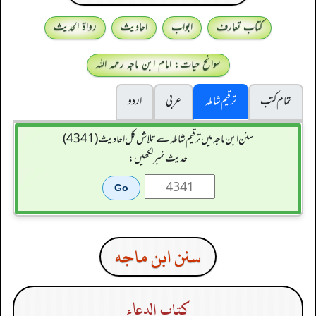
کتاب تعارف
ابواب
احادیث
رواۃ الحدیث
سوانح حیات: امام ابن ماجہ رحمہ اللہ
تمام کتب
ترقیم شاملہ
عربی
اردو
سنن ابن ماجہ میں ترقیم شاملہ سے تلاش کل احادیث (4341)
حدیث نمبر لکھیں:
سنن ابن ماجه
كتاب الدعاء