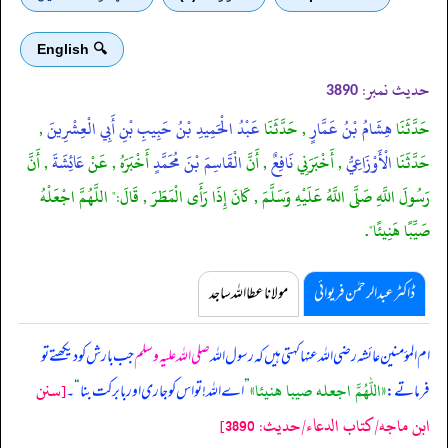
🔍 English
حدیث نمبر:
3890
حَدَّثَنَا
هِشَامُ بْنُ عَمَّارٍ
, حَدَّثَنَا
عَبْدُ الْحَمِيدِ بْنُ حَبِيبِ بْنِ أَبِي الْعِشْرِينَ
,
حَدَّثَنَا
الْأَوْزَاعِيُّ
, أَخْبَرَنِي
نَافِعٌ
, أَنَّ
الْقَاسِمَ بْنَ مُحَمَّدٍ
أَخْبَرَهُ , عَنْ
عَائِشَةَ
, أَنَّ
رَسُولَ اللَّهِ صَلَّى اللَّهُ عَلَيْهِ وَسَلَّمَ , كَانَ إِذَا رَأَى الْمَطَرَ , قَالَ:" اللَّهُمَّ اجْعَلْهُ
صَيِّبًا هَنِيئًا".
ڈاکٹر عبدالرحمٰن فریوائی
مولانا عطا اللہ ساجد
ام المؤمنین عائشہ رضی اللہ عنہا کہتی ہیں کہ
رسول اللہ
صلی اللہ علیہ وسلم
جب بارش کو دیکھتے تو
«اللهم اجعله صيبا هنيئا»
[سنن
فرماتے:
”
اے اللہ! تو اس کو جاری اور بابرکت بنا
“
۔
ابن ماجه/كتاب الدعاء/حدیث: 3890]