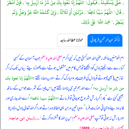
, حَتَّى يَسْتَقْبِلَهُ , فَيَقُولُ:" اللَّهُمَّ إِنَّا نَعُوذُ بِكَ مِنْ شَرِّ مَا أُرْسِلَ بِهِ" , فَإِنْ أَمْطَرَ
, قَالَ:" اللَّهُمَّ سَيْبًا نَافِعًا" , مَرَّتَيْنِ أَوْ ثَلَاثَةً , وَإِنْ كَشَفَهُ اللَّهُ عَزَّ وَجَلَّ وَلَمْ
يُمْطِرْ ," حَمِدَ اللَّهَ" عَلَى ذَلِكَ.
ڈاکٹر عبدالرحمٰن فریوائی
مولانا عطا اللہ ساجد
ام المؤمنین عائشہ رضی اللہ عنہا کہتی ہیں کہ
نبی اکرم
صلی اللہ علیہ وسلم
جب آسمان کے کسی
کنارے سے اٹھتے بادل کو دیکھتے تو جس کام میں مشغول ہوتے اسے چھوڑ دیتے، یہاں تک کہ اگر
«اللهم إنا نعوذ بك
نماز میں (بھی) ہوتے تو بادل کی طرف چہرہ مبارک کرتے، اور یہ دعا ما نگتے:
من شر ما أرسل به»
”
اے اللہ ہم تیری پناہ مانگتے ہیں اس چیز کے شر سے جو اس کے ساتھ
«اللهم سيبا نافعا»
بھیجی گئی ہے
“
پھر اگر بارش شروع ہو جاتی تو فرماتے:
”
اے اللہ جاری اور
فائدہ دینے والا پانی عنایت فرما
“
، دو یا تین مرتبہ یہی الفاظ دہراتے اور اگر اللہ تعالیٰ بادل ہٹا دیتا
[سنن ابن ماجه/
اور بارش نہ ہوتی تو آپ
صلی اللہ علیہ وسلم
اس پر اللہ کا شکر ادا کرتے
۱؎
۔
كتاب الدعاء/حدیث: 3889]