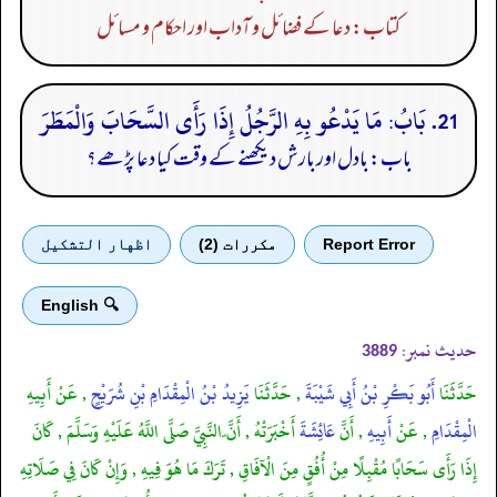
کتاب: دعا کے فضائل و آداب اور احکام و مسائل
21. بَابُ: مَا يَدْعُو بِهِ الرَّجُلُ إِذَا رَأَى السَّحَابَ وَالْمَطَرَ
باب: بادل اور بارش دیکھنے کے وقت کیا دعا پڑھے؟
Report Error
مكررات (2)
اظهار التشكيل
🔍 English
حدیث نمبر:
3889
حَدَّثَنَا
أَبُو بَكْرِ بْنُ أَبِي شَيْبَةَ
, حَدَّثَنَا
يَزِيدُ بْنُ الْمِقْدَامِ بْنِ شُرَيْحٍ
, عَنْ أَبِيهِ
الْمِقْدَامِ
, عَنْ
أَبِيهِ
, أَنَّ
عَائِشَةَ
أَخْبَرَتْهُ , أَنَّ ّالنَّبِيَّ صَلَّى اللَّهُ عَلَيْهِ وَسَلَّمَ , كَانَ
إِذَا رَأَى سَحَابًا مُقْبِلًا مِنْ أُفُقٍ مِنَ الْآفَاقِ , تَرَكَ مَا هُوَ فِيهِ , وَإِنْ كَانَ فِي صَلَاتِهِ