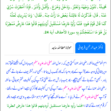
مَخِيلَةً , تَلَوَّنَ وَجْهُهُ وَتَغَيَّرَ , وَدَخَلَ وَخَرَجَ , وَأَقْبَلَ وَأَدْبَرَ , فَإِذَا أَمْطَرَتْ سُرِّيَ
عَنْهُ , قَالَ: فَذَكَرَتْ لَهُ عَائِشَةُ بَعْضَ مَا رَأَتْ مِنْهُ , فَقَالَ:" وَمَا يُدْرِيكِ لَعَلَّهُ
كَمَا قَالَ قَوْمُ هُودٍ: فَلَمَّا رَأَوْهُ عَارِضًا مُسْتَقْبِلَ أَوْدِيَتِهِمْ قَالُوا هَذَا عَارِضٌ مُمْطِرُنَا
بَلْ هُوَ مَا اسْتَعْجَلْتُمْ بِهِ سورة الأحقاف آية 24.
ڈاکٹر عبدالرحمٰن فریوائی
مولانا عطا اللہ ساجد
ام المؤمنین عائشہ رضی اللہ عنہا کہتی ہیں کہ
رسول اللہ
صلی اللہ علیہ وسلم
جب بادل کو دیکھتے تو (تردد
و پریشانی کی وجہ سے) آپ کے چہرہ مبارک کا رنگ بدل جاتا، کبھی اندر تشریف لے جاتے کبھی
باہر، کبھی آگے جاتے کبھی پیچھے، پھر جب بارش ہونے لگتی تو آپ کی یہ کیفیت ختم ہو جاتی، عائشہ
رضی اللہ عنہا نے آپ
صلی اللہ علیہ وسلم
سے آپ کی اس کیفیت کا ذکر کیا جسے انہوں نے دیکھا،
تو آپ
صلی اللہ علیہ وسلم
نے فرمایا:
”
اے عائشہ تجھے کیا معلوم؟ ہو سکتا ہے یہ وہی ہو جسے دیکھ
«فلما رأوه عارضا مستقبل أوديتهم قالوا هذا عارض ممطرنا
کر قوم ہود نے کہا تھا: