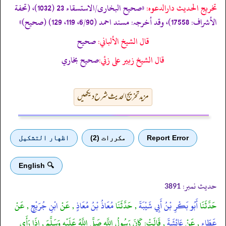
تخریج الحدیث دارالدعوہ:
«صحیح البخاری/الاستسقاء 23 (1032)، (تحفة
الأشراف: 17558)، وقد أخرجہ: مسند احمد (6/90، 119، 129) (صحیح)»
قال الشيخ الألباني:
صحيح
قال الشيخ زبير على زئي:
صحيح بخاري
مزید تخریج الحدیث شرح دیکھیں
Report Error
مكررات (2)
اظهار التشكيل
🔍 English
حدیث نمبر:
3891
حَدَّثَنَا
أَبُو بَكْرِ بْنُ أَبِي شَيْبَةَ
, حَدَّثَنَا
مُعَاذُ بْنُ مُعَاذٍ
, عَنْ
ابْنِ جُرَيْجٍ
, عَنْ
عَطَاءٍ
, عَنْ
عَائِشَةَ
, قَالَتْ: كَانَ رَسُولُ اللَّهِ صَلَّى اللَّهُ عَلَيْهِ وَسَلَّمَ , إِذَا رَأَى