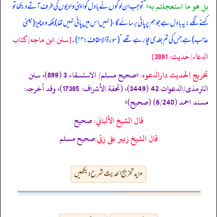
بل هو ما استعجلتم به»
”
تو جب ان لوگوں نے بادل کو اپنی وادیوں کی طرف آتے دیکھا تو
کہنے لگے: یہ بادل ہے جو ہم پر پانی برسائے گا، (نہیں اس میں پانی نہیں تھا) بلکہ وہ چیز (یعنی
[سنن ابن ماجه/كتاب
عذاب) ہے جس کی تم جلدی مچا رہے تھے
“
(سورۃ الاحقاف: ۲۴)۔
الدعاء/حدیث: 3891]
تخریج الحدیث دارالدعوہ:
«صحیح مسلم/ الاستسقاء 3 (899)، سنن
الترمذی/الدعوات 42 (3449)، (تحفة الأشراف: 17385)، وقد أخرجہ:
مسند احمد (6/240) (صحیح)»
قال الشيخ الألباني:
صحيح
قال الشيخ زبير على زئي:
صحيح مسلم
مزید تخریج الحدیث شرح دیکھیں