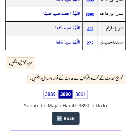
سنن ابن ماجه
اللهم اجعله صيبا هنيئا
3890
بلوغ المرام
اللهم صيبا نافعا
411
مسندالحميدي
اللهم سيبا نافعا
272
مزید تخریج دیکھیں
تخریج الحدیث کے تحت دیگر کتب سے حدیث کے فوائد و مسائل دیکھیں۔
3889
3890
3891
Sunan Ibn Majah Hadith 3890 in Urdu
Back ⬅️