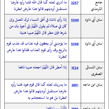
جامع
ما أدري لعله كما قال الله فلما رأوه عارضا
3257
الترمذي
مستقبل أوديتهم قالوا هذا عارض ممطرنا
سنن أبي داود
إذا رأى ناشئا في أفق السماء ترك العمل وإن
5099
كان في صلاة ثم يقول اللهم إني أعوذ بك من
شرها فإن مطر قال اللهم صيبا هنيئا
سنن أبي داود
ما يؤمنني أن يكون فيه عذاب قد عذب قوم
5098
بالريح وقد رأى قوم العذاب فقالوا هذا عارض
ممطرنا
سنن النسائى
إذا أمطر قال اللهم اجعله صيبا نافعا
1524
الصغرى
سنن ابن ماجه
ما يدريك لعله كما قال قوم هود فلما رأوه
3891
عارضا مستقبل أوديتهم قالوا هذا عارض
ممطرنا بل هو ما استعجلتم به
سنن ابن ماجه
اللهم سيبا نافعا
3889