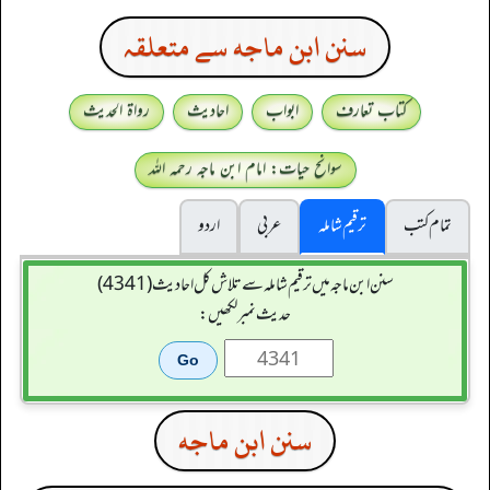
سنن ابن ماجه سے متعلقہ
کتاب تعارف
ابواب
احادیث
رواۃ الحدیث
سوانح حیات: امام ابن ماجہ رحمہ اللہ
تمام کتب
ترقیم شاملہ
عربی
اردو
سنن ابن ماجہ میں ترقیم شاملہ سے تلاش کل احادیث (4341)
حدیث نمبر لکھیں:
سنن ابن ماجه