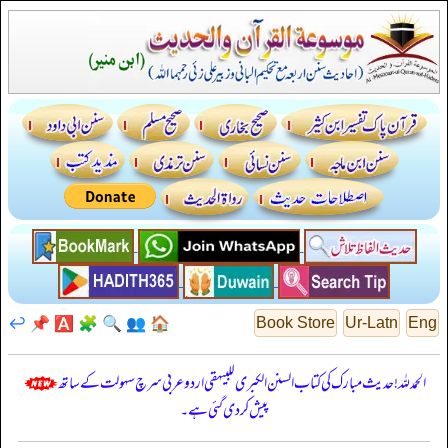
↩️
📌
🅰️
🧩
🔍
👥
🏠
Book Store
Ur-Latn
Eng
الحمدللہ! حدیث مبارک کی کتاب السنن الكبرى للبيهقي اردو عربی سرچ سہولت کے ساتھ
پیش کر دی گئی ہے۔