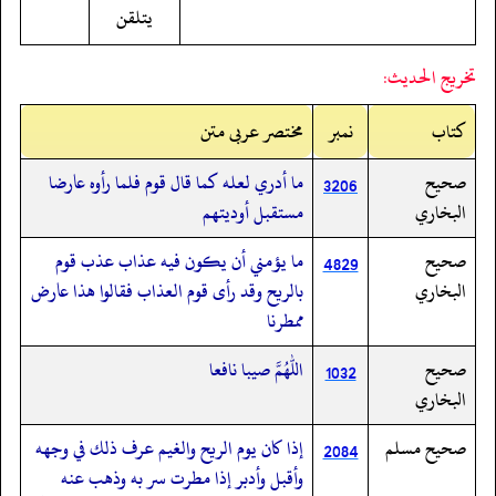
يتلقن
تخريج الحديث:
کتاب
نمبر
مختصر عربی متن
صحيح
ما أدري لعله كما قال قوم فلما رأوه عارضا
3206
البخاري
مستقبل أوديتهم
صحيح
ما يؤمني أن يكون فيه عذاب عذب قوم
4829
البخاري
بالريح وقد رأى قوم العذاب فقالوا هذا عارض
ممطرنا
صحيح
اللهم صيبا نافعا
1032
البخاري
صحيح مسلم
إذا كان يوم الريح والغيم عرف ذلك في وجهه
2084
وأقبل وأدبر إذا مطرت سر به وذهب عنه