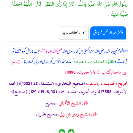
رَسُولَ اللَّهِ صَلَّى اللَّهُ عَلَيْهِ وَسَلَّمَ , كَانَ إِذَا رَأَى الْمَطَرَ , قَالَ:" اللَّهُمَّ اجْعَلْهُ
صَيِّبًا هَنِيئًا".
ڈاکٹر عبدالرحمٰن فریوائی
مولانا عطا اللہ ساجد
ام المؤمنین عائشہ رضی اللہ عنہا کہتی ہیں کہ
رسول اللہ
صلی اللہ علیہ وسلم
جب بارش کو دیکھتے تو
«اللهم اجعله صيبا هنيئا»
[سنن
فرماتے:
”
اے اللہ! تو اس کو جاری اور بابرکت بنا
“
۔
ابن ماجه/كتاب الدعاء/حدیث: 3890]
تخریج الحدیث دارالدعوہ:
«صحیح البخاری/الاستسقاء 23 (1032)، (تحفة
الأشراف: 17558)، وقد أخرجہ: مسند احمد (6/90، 119، 129) (صحیح)»
قال الشيخ الألباني:
صحيح
قال الشيخ زبير على زئي:
صحيح بخاري