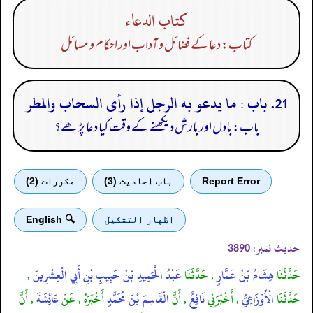
كتاب الدعاء
کتاب: دعا کے فضائل و آداب اور احکام و مسائل
21. باب : ما يدعو به الرجل إذا رأى السحاب والمطر
باب: بادل اور بارش دیکھنے کے وقت کیا دعا پڑھے؟
Report Error
باب احادیث (3)
مكررات (2)
اظهار التشكيل
🔍 English
حدیث نمبر:
3890
حَدَّثَنَا
هِشَامُ بْنُ عَمَّارٍ
, حَدَّثَنَا
عَبْدُ الْحَمِيدِ بْنُ حَبِيبِ بْنِ أَبِي الْعِشْرِينَ
,
حَدَّثَنَا
الْأَوْزَاعِيُّ
, أَخْبَرَنِي
نَافِعٌ
, أَنَّ
الْقَاسِمَ بْنَ مُحَمَّدٍ
أَخْبَرَهُ , عَنْ
عَائِشَةَ
, أَنَّ