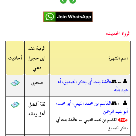
الرواة الحديث:
الرتبة عند
اسم الشهرة
ابن حجر/
أحاديث
ذهبي
👤←👥
عائشة بنت أبي بكر الصديق، أم
صحابي
عبد الله
👤←👥
القاسم بن محمد التيمي، أبو محمد،
ثقة أفضل
أبو عبد الرحمن
أهل زمانه
القاسم بن محمد التيمي ← عائشة بنت أبي
بكر الصديق