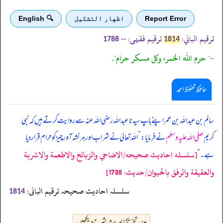
Report Error
اظهار التشكيل
🔍 English
ترقیم الباني:
ترقیم فقہی:
--
1788
1814
-" حرم الله الخمر، وكل مسكر حرام".
حافظ محفوظ احمد
سالم بن عبداللہ بن عمر اپنے باپ سیدنا عبداللہ رضی اللہ عنہ سے روایت کرتے ہیں کہ نبی
کریم
صلی اللہ علیہ وسلم
نے فرمایا:
”
اللہ تعالیٰ نے شراب اور ہر نشہ آور چیز کو حرام قرار دیا
[سلسله احاديث صحيحه/الاضاحي والزبائح والاطعمة والاشربة
ہے۔
“
والعقيقة والرفق بالحيوان/حدیث: 1788]
سلسلہ احادیث صحیحہ ترقیم البانی:
1814
مزید تخریج الحدیث شرح دیکھیں