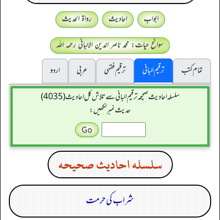
ابواب
احادیث
رواۃ الحدیث
سوانح حیات: محمد ناصر الدین الالبانی رحمہ اللہ
تمام کتب
ترقیم البانی
ترقيم فقہی
عربی
اردو
سلسله احاديث صحيحه ترقیم البانی سے تلاش کل احادیث (4035)
حدیث نمبر لکھیں:
سلسله احاديث صحيحه
شراب کی حرمت