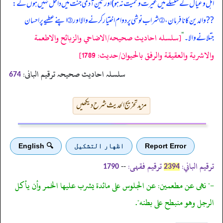
اہل و عیال کے سلسلے میں غیرت و حمیت نہ ہو) اور تین آدمی جنت میں داخل نہیں ہوں گے:
?? والدین کا نافرمان، ② شراب نوشی پر دوام اختیار کرنے والا اور ③ اپنے عطیے پر احسان
[سلسله احاديث صحيحه/الاضاحي والزبائح والاطعمة
جتلانے والا۔
“
والاشربة والعقيقة والرفق بالحيوان/حدیث: 1789]
سلسلہ احادیث صحیحہ ترقیم البانی:
674
مزید تخریج الحدیث شرح دیکھیں
Report Error
اظهار التشكيل
🔍 English
ترقیم الباني:
ترقیم فقہی:
--
1790
2394
-" نهى عن مطعمين: عن الجلوس على مائدة يشرب عليها الخمر وأن يأكل
الرجل وهو منبطح على بطنه".