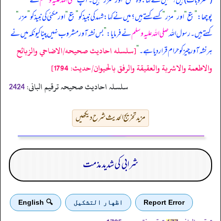
(مشروبات) ہیں؟
“
میں نے کہا: وہ
”
بتع
“
اور
”
مزر
“
ہیں۔ آپ
صلی اللہ علیہ وسلم
نے
پوچھا:
”
بتع
“
اور
”
مزر
“
کسے کہتے ہیں؟ میں نے کہا: شہد کی نبیذ کو
”
بتع
“
اور مکئی کی نبیذ کو
”
مزر
“
کہتے ہیں۔ رسول اللہ
صلی اللہ علیہ وسلم
نے فرمایا:
”
بس نشہ آور مشروب نہیں پینا کیونکہ میں نے
[سلسله احاديث صحيحه/الاضاحي والزبائح
ہر نشہ آور چیز کو حرام قرار دیا ہے۔
“
والاطعمة والاشربة والعقيقة والرفق بالحيوان/حدیث: 1794]
سلسلہ احادیث صحیحہ ترقیم البانی:
2424
مزید تخریج الحدیث شرح دیکھیں
شرابی کی شدید مذمت
Report Error
اظهار التشكيل
🔍 English