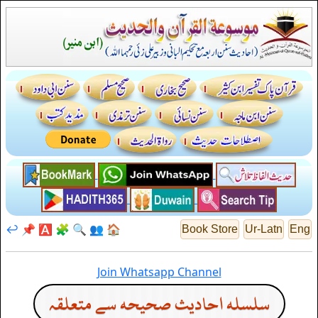
↩️
📌
🅰️
🧩
🔍
👥
🏠
Book Store
Ur-Latn
Eng
Join Whatsapp Channel
سلسله احاديث صحيحه سے متعلقہ