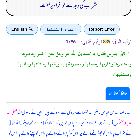
شراب کی وجہ سے نو افراد پر لعنت
Report Error
اظهار التشكيل
🔍 English
ترقیم الباني:
ترقیم فقہی:
--
1796
839
-" أتاني جبريل فقال: يا محمد إن الله عز وجل لعن الخمر وعاصرها
ومعتصرها وشاربها وحاملها والمحمولة إليه وبائعها ومبتاعها وساقيها
ومستقيها".
حافظ محفوظ احمد
سیدنا عبداللہ بن عباس رضی اللہ عنہما سے مروی ہے، وہ کہتے ہیں: میں نے رسول اللہ
صلی اللہ
علیہ وسلم
کو یہ فرماتے ہوئے سنا:
”
میرے پاس جبریل آئے اور کہا: اے محمد! بیشک اللہ تعالیٰ
نے شراب پر، اس کو نچوڑنے والے پر، اس کو نچڑوانے والے پر، اس کو پینے والے پر، اس کو