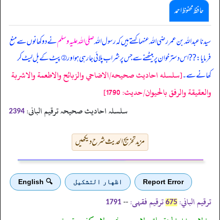
حافظ محفوظ احمد
سیدنا عبداللہ بن عمر رضی اللہ عنہما کہتے ہیں کہ رسول اللہ
صلی اللہ علیہ وسلم
نے دو کھانوں سے منع
فرمایا: ?? اس دسترخوان پر بیٹھنے سے جس پر شراب پلائی جا رہی ہو اور ② پیٹ کے بل لیٹ کر
[سلسله احاديث صحيحه/الاضاحي والزبائح والاطعمة والاشربة
کھانے سے۔
والعقيقة والرفق بالحيوان/حدیث: 1790]
سلسلہ احادیث صحیحہ ترقیم البانی:
2394
مزید تخریج الحدیث شرح دیکھیں
Report Error
اظهار التشكيل
🔍 English
ترقیم الباني:
ترقیم فقہی:
--
1791
675