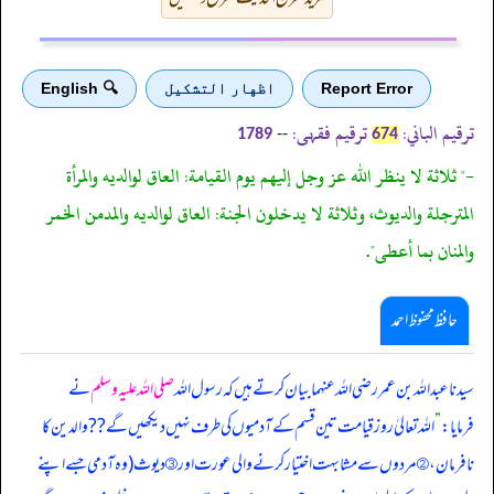
Report Error
اظهار التشكيل
🔍 English
ترقیم الباني:
ترقیم فقہی:
--
1789
674
-" ثلاثة لا ينظر الله عز وجل إليهم يوم القيامة: العاق لوالديه والمرأة
المترجلة والديوث، وثلاثة لا يدخلون الجنة: العاق لوالديه والمدمن الخمر
والمنان بما أعطى".
حافظ محفوظ احمد
سیدنا عبداللہ بن عمر رضی اللہ عنہما بیان کرتے ہیں کہ رسول اللہ
صلی اللہ علیہ وسلم
نے
فرمایا:
”
اللہ تعالیٰ روز قیامت تین قسم کے آدمیوں کی طرف نہیں دیکھیں گے ?? والدین کا
نافرمان، ② مردوں سے مشابہت اختیار کرنے والی عورت اور ③ دیوث (وہ آدمی جسے اپنے