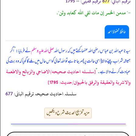
ترقیم الباني:
ترقیم فقہی:
--
1795
677
-" مدمن الخمر إن مات لقي الله كعابد وثن".
حافظ محفوظ احمد
سیدنا عبداللہ بن عباس رضی اللہ عنہما کہتے ہیں کہ رسول اللہ
صلی اللہ علیہ وسلم
نے فرمایا:
”
اگر
ہمیشہ شراب پینے والا (اسی حالت پر) مر جاتا ہے تو اللہ تعالیٰ کو اس حال میں ملے گا گویا کہ وہ بت کی
[سلسله احاديث صحيحه/الاضاحي والزبائح والاطعمة
عبادت کرنے والا ہے۔
“
والاشربة والعقيقة والرفق بالحيوان/حدیث: 1795]
سلسلہ احادیث صحیحہ ترقیم البانی:
677
مزید تخریج الحدیث شرح دیکھیں