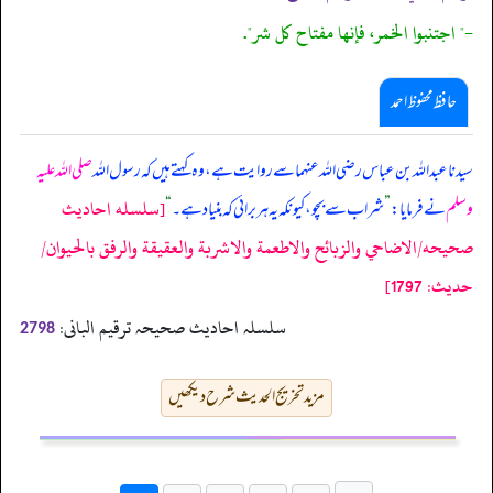
-" اجتنبوا الخمر، فإنها مفتاح كل شر".
حافظ محفوظ احمد
سیدنا عبداللہ بن عباس رضی اللہ عنہما سے روایت ہے، وہ کہتے ہیں کہ رسول اللہ
صلی اللہ علیہ
[سلسله احاديث
وسلم
نے فرمایا:
”
شراب سے بچو، کیونکہ یہ ہر برائی کہ بنیاد ہے۔
“
صحيحه/الاضاحي والزبائح والاطعمة والاشربة والعقيقة والرفق بالحيوان/
حدیث: 1797]
سلسلہ احادیث صحیحہ ترقیم البانی:
2798
مزید تخریج الحدیث شرح دیکھیں