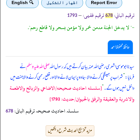
Report Error
اظهار التشكيل
🔍 English
ترقیم الباني:
ترقیم فقہی:
--
1793
678
-" لا يدخل الجنة مدمن خمر ولا مؤمن بسحر ولا قاطع رحم".
حافظ محفوظ احمد
سیدنا ابوموسی اشعری رضی اللہ عنہ بیان کرتے ہیں کہ رسول اللہ
صلی اللہ علیہ وسلم
نے
فرمایا:
”
شراب پر ہمیشگی کرنے والا، جادو پر ایمان لانے والا اور قطع رحمی کرنے والا جنت میں
[سلسله احاديث صحيحه/الاضاحي والزبائح والاطعمة
داخل نہیں ہوں گے۔
“
والاشربة والعقيقة والرفق بالحيوان/حدیث: 1793]
سلسلہ احادیث صحیحہ ترقیم البانی:
678
مزید تخریج الحدیث شرح دیکھیں