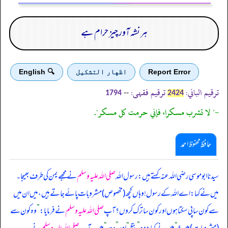
ہر نشہ آور چیز حرام ہے
Report Error
اظهار التشكيل
🔍 English
ترقیم الباني:
ترقیم فقہی:
--
1794
2424
-" لا تشرب مسكرا، فإني حرمت كل مسكر".
حافظ محفوظ احمد
سیدنا ابوموسی رضی اللہ عنہ کہتے ہیں: رسول اللہ
صلی اللہ علیہ وسلم
نے مجھے یمن کی طرف بھیجا۔
میں نے کہا: اے اللہ کے رسول! وہاں کچھ (مخصوص) مشروبات پائے جاتے ہیں، میں ان میں
سے کون سا پی سکتا ہوں اور کون سا ترک کروں؟ آپ
صلی اللہ علیہ وسلم
نے فرمایا:
”
وہ کون سے