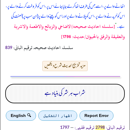
اٹھانے والے پر، اسے جس کی طرف اٹھا کر لے جایا جائے اس پر، اس کو فروخت کرنے والے پر،
اس کو خریدنے والے پر، اس کو پلانے والے پر اور اس کو پینے والے پر (ان سب پر) لعنت کی
[سلسله احاديث صحيحه/الاضاحي والزبائح والاطعمة والاشربة
ہے۔
“
والعقيقة والرفق بالحيوان/حدیث: 1796]
سلسلہ احادیث صحیحہ ترقیم البانی:
839
مزید تخریج الحدیث شرح دیکھیں
شراب ہر شر کی بنیاد ہے
Report Error
اظهار التشكيل
🔍 English
ترقیم الباني:
ترقیم فقہی:
--
1797
2798