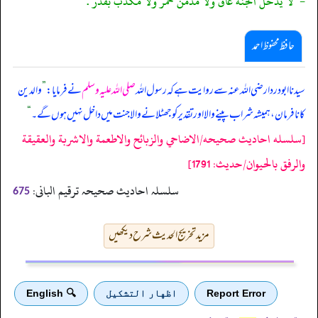
-" لا يدخل الجنة عاق ولا مدمن خمر ولا مكذب بقدر".
حافظ محفوظ احمد
سیدنا ابودردا رضی اللہ عنہ سے روایت ہے کہ رسول اللہ
صلی اللہ علیہ وسلم
نے فرمایا:
”
والدین
کا نافرمان، ہمیشہ شراب پینے والا اور تقدیر کو جھٹلانے والا جنت میں داخل نہیں ہوں گے۔
“
[سلسله احاديث صحيحه/الاضاحي والزبائح والاطعمة والاشربة والعقيقة
والرفق بالحيوان/حدیث: 1791]
سلسلہ احادیث صحیحہ ترقیم البانی:
675
مزید تخریج الحدیث شرح دیکھیں
Report Error
اظهار التشكيل
🔍 English