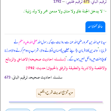
ترقیم الباني:
ترقیم فقہی:
--
1792
673
-" لا يدخل الجنة عاق ولا منان ولا مدمن خمر ولا ولد زنية".
حافظ محفوظ احمد
سیدنا عبداللہ بن عمرو رضی اللہ عنہ سے روایت ہے کہ رسول اللہ
صلی اللہ علیہ وسلم
نے
فرمایا:
”
والدین کا نافرمان، (اپنے عطیے پر) احسان جتلانے والا، شراب پر دوام کرنے والا اور زنا
[سلسله احاديث صحيحه/الاضاحي والزبائح
کا بیٹا جنت میں داخل نہیں ہوں گے۔
“
والاطعمة والاشربة والعقيقة والرفق بالحيوان/حدیث: 1792]
سلسلہ احادیث صحیحہ ترقیم البانی:
673
مزید تخریج الحدیث شرح دیکھیں