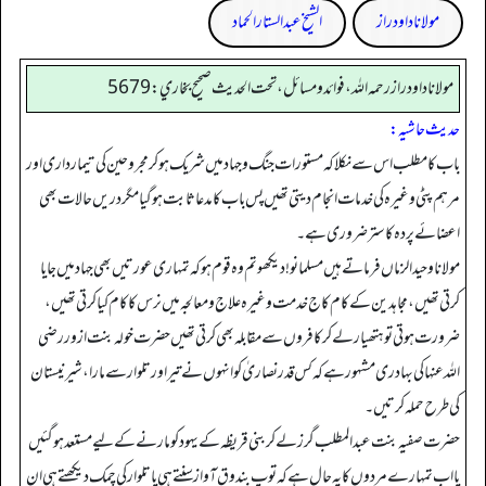
مولانا داود راز
الشیخ عبدالستار الحماد
مولانا داود راز رحمه الله، فوائد و مسائل، تحت الحديث صحيح بخاري: 5679
حدیث حاشیہ:
باب کا مطلب اس سے نکلا کہ مستورات جنگ وجہاد میں شریک ہو کر مجروحین کی تیمار داری اور
مرہم پٹی وغیرہ کی خدمات انجام دیتی تھیں پس باب کا مدعا ثابت ہو گیا مگر دریں حالات بھی
اعضائے پردہ کا ستر ضروری ہے۔
مولانا وحید الزماں فرماتے ہیں مسلمانو! دیکھو تم وہ قوم ہو کہ تمہاری عورتیں بھی جہاد میں جایا
کرتی تھیں، مجاہدین کے کام کاج خدمت وغیرہ علاج ومعالجہ میں نرس کا کام کیا کرتی تھیں،
ضرورت ہوتی تو ہتھیار لے کر کافروں سے مقابلہ بھی کرتی تھیں حضرت خولہ بنت ازور رضی
اللہ عنہا کی بہادری مشہور ہے کہ کس قدر نصاریٰ کو انہوں نے تیر اور تلوار سے مارا، شیر نیستان
کی طرح حملہ کرتیں۔
حضرت صفیہ بنت عبدالمطلب گرز لے کر بنی قریظہ کے یہود کو مارنے کے لیے مستعد ہو گئیں
یا اب تمہارے مردوں کا یہ حال ہے کہ توپ بندوق آواز سنتے ہی یا تلوار کی چمک دیکھتے ہی ان