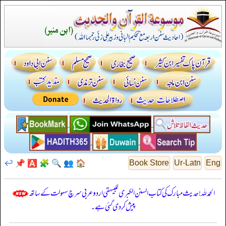
↩️
📌
🅰️
🧩
🔍
👥
🏠
Book Store
Ur-Latn
Eng
الحمدللہ! حدیث مبارک کی کتاب السنن الكبرى للبيهقي اردو عربی سرچ سہولت کے ساتھ
پیش کر دی گئی ہے۔