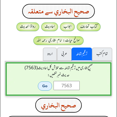
صحيح البخاري سے متعلقہ
کتاب تعارف
ابواب
احادیث
رواۃ الحدیث
سوانح حیات: امام بخاری رحمہ اللہ
تمام کتب
ترقیم شاملہ
عربی
اردو
صحیح بخاری میں ترقیم شاملہ سے تلاش کل احادیث (7563)
حدیث نمبر لکھیں:
صحيح البخاري