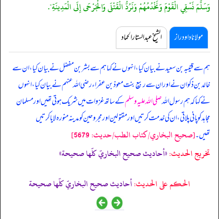
وَسَلَّمَ نَسْقِي الْقَوْمَ وَنَخْدُمُهُمْ وَنَرُدُّ الْقَتْلَى وَالْجَرْحَى إِلَى الْمَدِينَةِ".
مولانا داود راز
الشیخ عبدالستار الحماد
ہم سے قتیبہ بن سعید نے بیان کیا، انہوں نے کہا ہم سے بشر بن مفضل نے بیان کیا، ان سے
خالد بن ذکوان نے اور ان سے ربیع بنت معوذ بن عفراء رضی اللہ عنہم نے بیان کیا، انہوں
نے کہا کہ
ہم رسول اللہ
صلی اللہ علیہ وسلم
کے ساتھ غزوات میں شریک ہوتی تھیں اور مسلمان
مجاہد کو پانی پلاتی، ان کی خدمت کرتیں اور مقتولین اور مجروحین کو مدینہ منورہ لایا کرتیں
[صحيح البخاري/كتاب الطب/حدیث: 5679]
تھیں۔
تخریج الحدیث:
«أحاديث صحيح البخاريّ كلّها صحيحة»
الحكم على الحديث:
أحاديث صحيح البخاريّ كلّها صحيحة