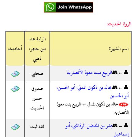
الرواة الحديث:
الرتبة عند
اسم الشهرة
ابن حجر/
أحاديث
ذهبي
👤←👥
الربيع بنت معوذ الأنصارية
صحابي
👤←👥
خالد بن ذكوان المدني، أبو الحسن،
صدوق
أبو الحسين
حسن
خالد بن ذكوان المدني ← الربيع بنت معوذ
الحديث
الأنصارية
👤←👥
بشر بن المفضل الرقاشي، أبو
ثقة ثبت
إسماعيل