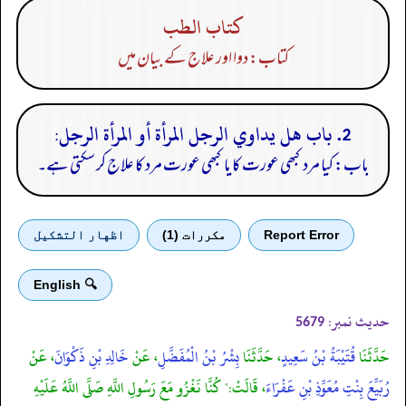
كتاب الطب
کتاب: دوا اور علاج کے بیان میں
2. باب هل يداوي الرجل المرأة أو المرأة الرجل:
باب: کیا مرد کبھی عورت کا یا کبھی عورت مرد کا علاج کر سکتی ہے۔
Report Error
مكررات (1)
اظهار التشكيل
🔍 English
حدیث نمبر:
5679
حَدَّثَنَا
قُتَيْبَةُ بْنُ سَعِيدٍ
، حَدَّثَنَا
بِشْرُ بْنُ الْمُفَضَّلِ
، عَنْ
خَالِدِ بْنِ ذَكْوَانَ
، عَنْ
رُبَيِّعَ بِنْتِ مُعَوِّذِ بْنِ عَفْرَاءَ
، قَالَتْ:" كُنَّا نَغْزُو مَعَ رَسُولِ اللَّهِ صَلَّى اللَّهُ عَلَيْهِ