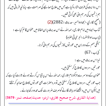
اس روایت کی طرف اشارہ کیا ہے جس میں علاج معالجے کی صراحت ہے، چنانچہ فرماتی ہیں کہ
ہم زخمیوں کی مرہم پٹی بھی کرتی تھیں۔
(صحیح البخاري، الجھاد والسیر، حدیث: 2882)
(2)
کتاب الجہاد میں امام بخاری رحمہ اللہ نے اس حدیث پر ان الفاظ میں عنوان قائم کیا ہے:
(باب مداواة النساء الجرحی في الغزو)
”
جنگی مہم کے دوران میں عورتوں کا زخمیوں کی مرہم پٹی کرنا۔
“
(باب: 67)
نیز اس حدیث میں ہے:
عورتیں، مردوں کا علاج کر سکتی ہیں۔
عنوان کے دوسرے جز کو امام بخاری رحمہ اللہ نے اس پر قیاس کرتے ہوئے ثابت کیا ہے کہ
جب عورتیں، مردوں کا علاج کر سکتی ہیں تو مرد حضرات بھی عورتوں کا علاج معالجہ کر سکتے
ہیں لیکن اس میں دیکھنے اور ہاتھ لگانے کو صرف ضرورت تک محدود رکھا جائے۔
[هداية القاري شرح صحيح بخاري، اردو، حدیث/صفحہ نمبر: 5679]