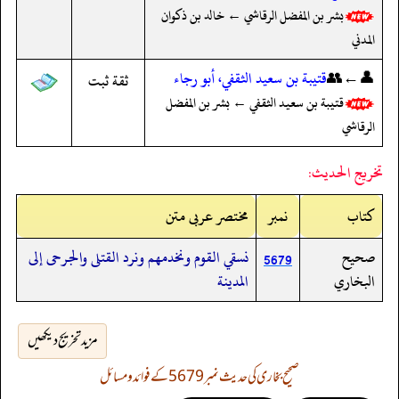
بشر بن المفضل الرقاشي ← خالد بن ذكوان
المدني
👤←👥
قتيبة بن سعيد الثقفي، أبو رجاء
ثقة ثبت
قتيبة بن سعيد الثقفي ← بشر بن المفضل
الرقاشي
تخريج الحديث:
کتاب
نمبر
مختصر عربی متن
صحيح
نسقي القوم ونخدمهم ونرد القتلى والجرحى إلى
5679
البخاري
المدينة
مزید تخریج دیکھیں
صحیح بخاری کی حدیث نمبر 5679 کے فوائد و مسائل