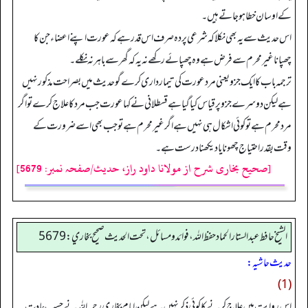
کے اوسان خطا ہو جاتے ہیں۔
اس حدیث سے یہ بھی نکلا کہ شرعی پردہ صرف اس قدر ہے کہ عورت اپنے اعضاء جن کا
چھپانا غیر محرم سے فرض ہے وہ چھپائے رکھے نہ یہ کہ گھر سے باہر نہ نکلے۔
ترجمہ باب کا ایک جزو یعنی مرد عورت کی تیمار داری کرے گو حدیث میں بصراحت مذکور نہیں
ہے لیکن دوسرے جزو پر قیاس کیا گیا ہے قسطلانی نے کہا عورت جب مرد کا علاج کرے تو اگر
مرد محرم ہے توکوئی اشکال ہی نہیں ہے اگر غیر محرم ہے تو جب بھی اسے ضرورت کے
وقت بقدر احتیاج چھونا یا دیکھنا درست ہے۔
[صحیح بخاری شرح از مولانا داود راز، حدیث/صفحہ نمبر: 5679]
الشيخ حافط عبدالستار الحماد حفظ الله، فوائد و مسائل، تحت الحديث صحيح بخاري:5679
حدیث حاشیہ:
(1)
اس روایت میں علاج کرنے کا کوئی ذکر نہیں ہے لیکن امام بخاری رحمہ اللہ نے حسب عادت