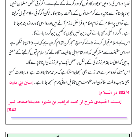
غلبہ اور اس کی راہ میں موجود رکاوٹوں کو دور کر نے کے لیے ہے۔ اگر کوئی شخص مسلمان نہیں
ہونا چاہتا تو اسے جزیہ دے کر مسلمانوں کے ماتحت رہنا ہوگا۔ لیکن اگر کوئی اسلام قبول کر لیتا
ہے تو اس پر اسلام کے تمام احکام و فرائض لازم آتے ہیں اور واپسی کا دروازہ بند ہو جاتا
ہے۔ اگر راہ کھلی رکھی جائے تو یہ دین نہیں بچوں کا کھیل بن کر رہ جائے گا۔
اس لیے اسلام قبول کر نے والے کو سوچ سمجھ کر یہ اقدام کرنا چاہیے کہ اب واپسی ناممکن ہے
اور اس حقیقت سے مشرکین مکہ اور تمام اہل جاہلیت آگاہ تھے کہ اسلام قبول کر لینے کے معنی
یہ ہیں کہ اپنی سابقہ طرز زندگی کے بالکل برعکس ایک نیا طرز زندگی اپنانا پڑے گا۔
اس مسئلے کو دوسرے انداز سے بھی سمجھا جا سکتا ہے کہ مرتد ہونا بغاوت ہے اور بغاوت کسی
[سنن ابي داود:
بھی مذہب وملت، قانون اور حکومت میں ناقابل معافی جرم سمجھا جا تا ہے۔
332/4 در السلام]
[مسند الحمیدی شرح از محمد ابراهيم بن بشير، حدیث/صفحہ نمبر:
543]