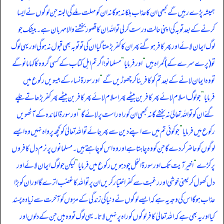
ہمیشہ پڑے رہیں گے کبھی ان کا عذاب ہلکا نہ ہو گا نہ ان کو مہلت ملے گی البتہ جن لوگوں نے ایسا
کرنے کے بعد توبہ کی اپنی حالت درست کر لی تو اللہ ان کا قصور بخشنے والا مہربان ہے۔ بیشک جو
لوگ ایمان لائے اور پھر کافر ہو گئے پھر ان کا کفر بڑھتا گیا ان کی تو توبہ بھی قبول نہ ہو گی اور یہی لوگ
تو (پرے سرے کے) گمراہ ہیں
“
اور فرمایا
”
مسلمانو! اگر تم اہل کتاب کے کسی گروہ کا کہا مانو گے
تو وہ ایمان لانے کے بعد تم کو کافر بنا کر چھوڑیں گے
“
اور سورۃ نساء کے بیسویں رکوع میں
فرمایا
”
جو لوگ اسلام لائے پھر کافر بن بیٹھے پھر اسلام لائے پھر کافر بن بیٹھے پھر کفر بڑھاتے چلے
گئے ان کو تو اللہ تعالیٰ نہ بخشے گا نہ کبھی ان کو راہ راست پر لائے گا
“
اور سورۃ المائدہ کے آٹھویں
رکوع میں فرمایا
”
جو کوئی تم میں سے اپنے دین سے پھر جائے تو اللہ تعالیٰ کو کچھ پرواہ نہیں وہ ایسے
لوگوں کو حاضر کر دے گا جن کو وہ چاہتا ہے اور وہ اس کو چاہتے ہیں۔ مسلمانوں پر نرم دل کافروں
پر کڑے
“
اخیر آیت تک اور سورۃ النحل چودہویں رکوع میں فرمایا
”
لیکن جو لوگ ایمان لائے اور
دل کھول کر یعنی خوشی اور رغبت سے کفر اختیار کریں ان پر تو اللہ کا غضب اترے گا اور ان کو بڑا
عذاب ہو گا اس کی وجہ یہ ہے کہ ایسے لوگوں نے دنیا کی زندگی کے مزوں کو آخرت سے زیادہ پسند
کیا اور یہ بھی ہے کہ اللہ تعالیٰ کافر لوگوں کو راہ پر نہیں لاتا۔ یہی لوگ تو وہ ہیں جن کے دلوں اور