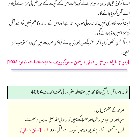
اب اگر کوئی علی الاعلان مرتد ہو جائے تو عدالت اس کے ثبوت کے بعد قتل کی سزا دے گی اور
اسے قتل کر دیا جائے گا۔
البتہ اگر وہ ظاہری نہیں بلکہ اندرونی طور پر مرتد ہے اور اس کے ارتداد کا علم نہیں تو اسے قتل
کی سزا نہیں دی جائے گی۔
اور اگر کسی شخص کو جبراً کلمۂکفر کہنے پر مجبور کیا جائے تو ایسی صورت میں بھی وہ مستوجب سزا
نہیں۔
[بلوغ المرام شرح از صفی الرحمن مبارکپوری، حدیث/صفحہ نمبر: 1032]
فوائد ومسائل از الشيخ حافظ محمد امين حفظ الله سنن نسائي تحت الحديث4064
مرتد کے حکم کا بیان۔
عبداللہ بن عباس رضی اللہ عنہما کہتے ہیں کہ رسول اللہ صلی اللہ علیہ وسلم نے
[سنن نسائي/
فرمایا:
”
جس نے اپنے دین و مذہب کو بدلا اسے قتل کر دو
“
۱؎
۔