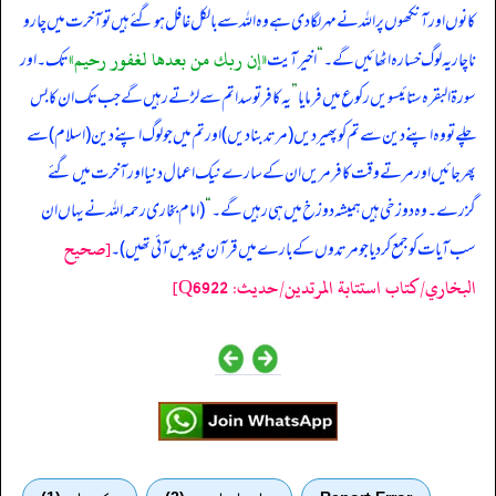
کانوں اور آنکھوں پر اللہ نے مہر لگا دی ہے وہ اللہ سے بالکل غافل ہو گئے ہیں تو آخرت میں چار و
«إن ربك من بعدها لغفور رحيم»
ناچار یہ لوگ خسارہ اٹھائیں گے۔
“
اخیر آیت
تک۔ اور
سورۃ البقرہ ستائیسویں رکوع میں فرمایا
”
یہ کافر تو سدا تم سے لڑتے رہیں گے جب تک ان کا بس
چلے تو وہ اپنے دین سے تم کو پھیر دیں (مرتد بنا دیں) اور تم میں جو لوگ اپنے دین (اسلام) سے
پھر جائیں اور مرتے وقت کافر مریں ان کے سارے نیک اعمال دنیا اور آخرت میں گئے
گزرے۔ وہ دوزخی ہیں ہمیشہ دوزخ میں ہی رہیں گے۔
“
(امام بخاری رحمہ اللہ نے یہاں ان
[صحيح
سب آیات کو جمع کر دیا جو مرتدوں کے بارے میں قرآن مجید میں آئی تھیں)۔
البخاري/كتاب استتابة المرتدين/حدیث: Q6922]