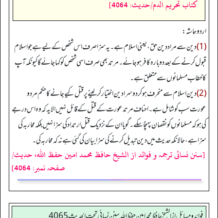
كتاب تحريم الدم/حدیث: 4064]
اردو حاشہ:
(1)
دین سے مراد دین حق، یعنی اسلام ہے۔ یہ سزا صرف اس شخص کے لیے ہے جو اسلام
قبول کرنے کے بعد دوبارہ کافر ہو جائے۔ مرتد بھی صرف اسی شخص کو کہا جائے گا کیونکہ آپ
کا خطاب مسلمانوں سے متعلق ہے۔
(2)
دین اسلام سے منحرف ہو کر دوسرا دین اختیار کر لینے پر قتل کیے جانے کا حکم مرد و
عورت سب کو شامل ہے۔ احناف مرتد عورت کے قتل کے قائل نہیں الا یہ کہ وہ اس درجے
کی ہو کہ مسلمانوں کو نقصان پہنچا سکے۔ گویا ان کے نزدیک قتل ارتداد کی سزا نہیں بلکہ محاربہ کی
سزا ہے، حالانکہ حدیث میں دین تبدیل کرنے کی سزا بیان کی گئی ہے نہ کہ محاربہ کی۔
[سنن نسائی ترجمہ و فوائد از الشیخ حافظ محمد امین حفظ اللہ، حدیث/
صفحہ نمبر: 4064]
فوائد ومسائل از الشيخ حافظ محمد امين حفظ الله سنن نسائي تحت الحديث4065