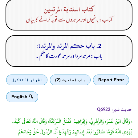
كتاب استتابة المرتدين
کتاب: باغیوں اور مرتدوں سے توبہ کرانے کا بیان
2. باب حكم المرتد والمرتدة:
باب: مرتد مرد اور مرتد عورت کا حکم۔
Report Error
باب احادیث (2)
اظهار التشكيل
🔍 English
حدیث نمبر:
Q6922
، وَقَالَ ابْنُ عُمَرَ، وَالزُّهْرِيُّ، وَإِبْرَاهِيمُ: تُقْتَلُ الْمُرْتَدَّةُ، وَقَالَ اللَّهُ تَعَالَى كَيْفَ
يَهْدِي اللَّهُ قَوْمًا كَفَرُوا بَعْدَ إِيمَانِهِمْ وَشَهِدُوا أَنَّ الرَّسُولَ حَقٌّ وَجَاءَهُمُ