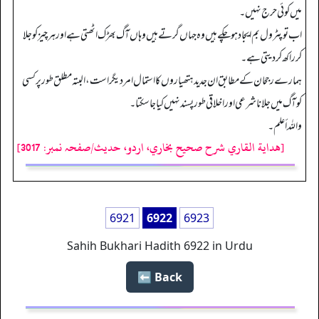
میں کوئی حرج نہیں۔
اب توپٹرول بم ایجاد ہوچکے ہیں وہ جہاں گرتے ہیں وہاں آگ بھڑک اٹھتی ہے اور ہرچیز کو جلا
کر راکھ کردیتی ہے۔
ہمارےرجحان کے مطابق ان جدید ہتھیاروں کا استمال امردیگر است، البتہ مطلق طور پر کسی
کوآگ میں جلانا شرعی اور اخلاقی طور پسند نہیں کیا جاسکتا۔
واللہ أعلم۔
[هداية القاري شرح صحيح بخاري، اردو، حدیث/صفحہ نمبر: 3017]
6921
6922
6923
Sahih Bukhari Hadith 6922 in Urdu
Back ⬅️