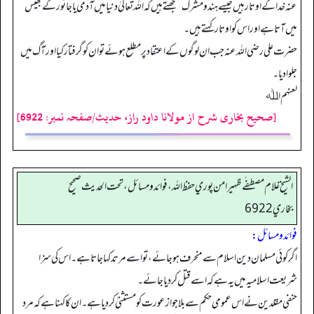
عنہ خدا کے اوتار ہیں جیسے ہندومشرک سمجھتے ہیں کہ اللہ تعالیٰ دنیا میں آدمی یا جانور کے بھیس
میں آتا ہے اور اس کو اوتار کہتے ہیں۔
حضرت علی رضی اللہ عنہ جب ان لوگوں کے اعتقاد پر مطلع ہوئے تو ان کو گرفتار کیا اور آگ میں
جلوا دیا۔
لعنهم اﷲ
[صحیح بخاری شرح از مولانا داود راز، حدیث/صفحہ نمبر: 6922]
الشيخ غلام مصطفٰے ظهير امن پوري حفظ الله، فوائد و مسائل، تحت الحديث صحيح
بخاري 6922
فوائد و مسائل:
اگر کوئی مسلمان دین اسلام سے منحرف ہو جائے، تو اسے مرتد کہا جاتا ہے۔ اس کی سزا
شریعت اسلامیہ میں یہ ہے کہ اسے قتل کر دیا جائے۔
حنفی مقلدین نے اس عمومی حکم سے بلا جواز عورت کو مستثنیٰ کر دیا ہے۔ ان کا کہنا ہے کہ مرد