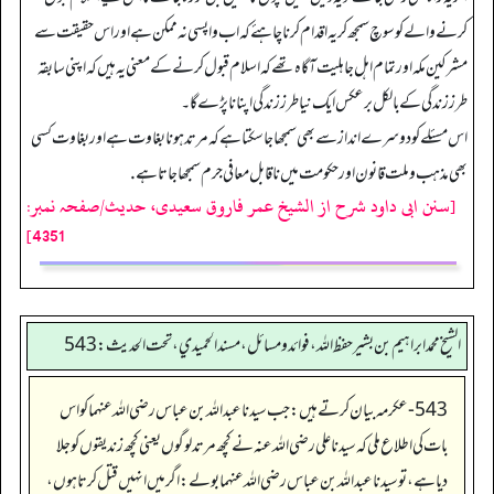
کرنے والے کو سوچ سمجھ کر یہ اقدام کرنا چاہئے کہ اب واپسی نہ ممکن ہے اور اس حقیقت سے
مشرکین مکہ اور تمام اہل جاہلیت آگاہ تھے کہ اسلام قبول کر نے کے معنی یہ ہیں کہ اپنی سابقہ
طرز زندگی کے بالکل برعکس ایک نیا طرز زندگی اپنانا پڑے گا۔
اس مسئلے کو دوسرے انداز سے بھی سمجھا جا سکتا ہے کہ مرتد ہونا بغاوت ہے اور بغاوت کسی
بھی مذہب وملت قانون اور حکومت میں ناقابل معافی جرم سمجھا جاتا ہے.
[سنن ابی داود شرح از الشیخ عمر فاروق سعیدی، حدیث/صفحہ نمبر:
4351]
الشيخ محمد ابراهيم بن بشير حفظ الله، فوائد و مسائل، مسند الحميدي، تحت الحديث:543
543- عکرمہ بیان کرتے ہیں: جب سيدنا عبدالله بن عباس رضی اللہ عنہما کو اس
بات کی اطلاع ملی کہ سیدنا علی رضی اللہ عنہ نے کچھ مرتد لوگوں یعنی کچھ زندیقوں کو جلا
دیا ہے، تو سيدنا عبدالله بن عباس رضی اللہ عنہما بولے: اگر میں انہیں قتل کرتا ہوں،