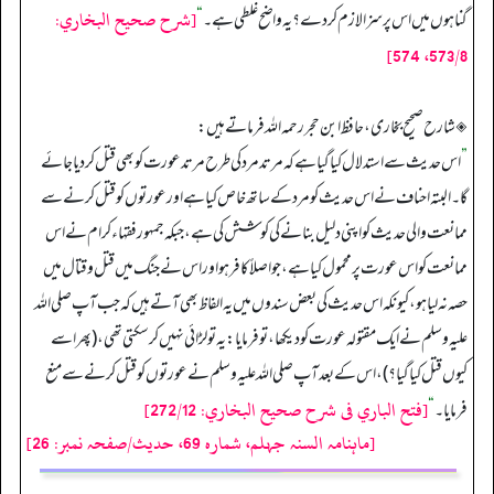
[شرح صحيح البخاري:
گناہوں میں اس پر سزا لازم کر دے؟ یہ واضح غلطی ہے۔
“
573/8، 574]
◈ شارح صحیح بخاری، حافظ ابن حجر رحمہ اللہ فرماتے ہیں:
”
اس حدیث سے استدلال کیا گیا ہے کہ مرتد مرد کی طرح مرتد عورت کو بھی قتل کر دیا جائے
گا۔ البتہ احناف نے اس حدیث کو مرد کے ساتھ خاص کیا ہے اور عورتوں کو قتل کرنے سے
ممانعت والی حدیث کو اپنی دلیل بنانے کی کوشش کی ہے، جبکہ جمہور فقہاء کرام نے اس
ممانعت کو اس عورت پر محمول کیا ہے، جو اصلاً کافر ہو اور اس نے جنگ میں قتل و قتال میں
حصہ نہ لیا ہو، کیونکہ اس حدیث کی بعض سندوں میں یہ الفاظ بھی آتے ہیں کہ جب آپ صلی اللہ
علیہ وسلم نے ایک مقتولہ عورت کو دیکھا، تو فرمایا: یہ تو لڑائی نہیں کر سکتی تھی، (پھر اسے
کیوں قتل کیا گیا؟)، اس کے بعد آپ صلی اللہ علیہ وسلم نے عورتوں کو قتل کرنے سے منع
[فتح الباري فى شرح صحيح البخاري: 272/12]
فرمایا۔
“
[ماہنامہ السنہ جہلم، شمارہ 69، حدیث/صفحہ نمبر: 26]