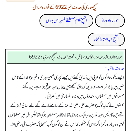
صحیح بخاری کی حدیث نمبر 6922 کے فوائد و مسائل
مولانا داود راز
الشیخ غلام مصطفےٰ ظہیر امن پوری
الشیخ عبدالستار الحماد
مولانا داود راز رحمه الله، فوائد و مسائل، تحت الحديث صحيح بخاري: 6922
حدیث حاشیہ:
ایسے مذکورہ لوگوں کو عربی میں زندیق کہتے ہیں جیسے نیچری طبعی دہری وغیرہ جو خدا کے قائل
نہیں ہیں یا جو شریعت اور دین کو مذاق سمجھتے ہیں جہاں جیسا موقع ہوا ویسے بن گئے۔
مسلمانوں میں مسلمان، ہندوؤں میں ہندو، نصاریٰ میں نصرانی۔
بعضوں نے کہا یہ لوگ جو حضرت علی رضی اللہ عنہ کے سامنے لائے گئے تھے سبائی فرقہ کے
تھے جن کا رئیس عبداللہ بن سبا ایک یہودی تھا جو بظاہر مسلمان ہو گیا تھا لیکن دل میں مسلمانوں
کو تباہ و برباد اور گمراہ کرنا اس کو منظور تھا اس نے ان لوگوں کو یہ سمجھایا کہ حضرت علی رضی اللہ