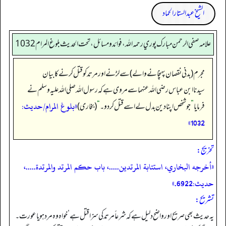
الشیخ عبدالستار الحماد
علامه صفي الرحمن مبارك پوري رحمه الله، فوائد و مسائل، تحت الحديث بلوغ المرام 1032
مجرم (بدنی نقصان پہنچانے والے) سے لڑنے اور مرتد کو قتل کرنے کا بیان
سیدنا ابن عباس رضی اللہ عنہما سے مروی ہے کہ رسول اللہ صلی اللہ علیہ وسلم نے
«بلوغ المرام/حدیث:
فرمایا
”
جو شخص اپنا دین بدل لے اسے قتل کر دو۔
“
(بخاری)
1032»
تخریج:
«أخرجه البخاري، استتابة المرتدين.....، باب حكم المرتد والمرتدة.....،
حديث:6922.»
تشریح:
یہ حدیث بھی صریح اور واضح دلیل ہے کہ شرعاً مرتد کی سزا قتل ہے‘ خواہ وہ مرد ہو یا عورت۔