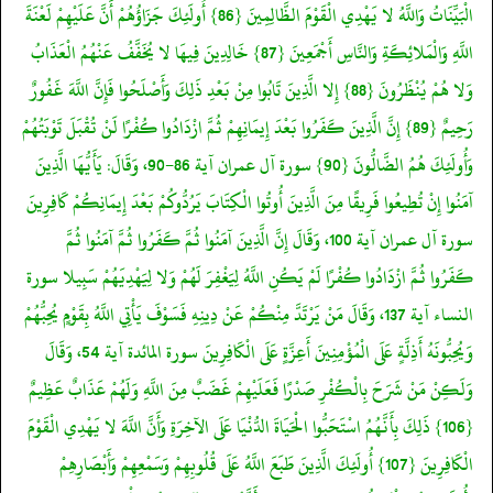
الْبَيِّنَاتُ وَاللَّهُ لا يَهْدِي الْقَوْمَ الظَّالِمِينَ {86} أُولَئِكَ جَزَاؤُهُمْ أَنَّ عَلَيْهِمْ لَعْنَةَ
اللَّهِ وَالْمَلائِكَةِ وَالنَّاسِ أَجْمَعِينَ {87} خَالِدِينَ فِيهَا لا يُخَفَّفُ عَنْهُمُ الْعَذَابُ
وَلا هُمْ يُنْظَرُونَ {88} إِلا الَّذِينَ تَابُوا مِنْ بَعْدِ ذَلِكَ وَأَصْلَحُوا فَإِنَّ اللَّهَ غَفُورٌ
رَحِيمٌ {89} إِنَّ الَّذِينَ كَفَرُوا بَعْدَ إِيمَانِهِمْ ثُمَّ ازْدَادُوا كُفْرًا لَنْ تُقْبَلَ تَوْبَتُهُمْ
وَأُولَئِكَ هُمُ الضَّالُّونَ {90} سورة آل عمران آية 86-90، وَقَالَ: يَأَيُّهَا الَّذِينَ
آمَنُوا إِنْ تُطِيعُوا فَرِيقًا مِنَ الَّذِينَ أُوتُوا الْكِتَابَ يَرُدُّوكُمْ بَعْدَ إِيمَانِكُمْ كَافِرِينَ
سورة آل عمران آية 100، وَقَالَ إِنَّ الَّذِينَ آمَنُوا ثُمَّ كَفَرُوا ثُمَّ آمَنُوا ثُمَّ
كَفَرُوا ثُمَّ ازْدَادُوا كُفْرًا لَمْ يَكُنِ اللَّهُ لِيَغْفِرَ لَهُمْ وَلا لِيَهْدِيَهُمْ سَبِيلا سورة
النساء آية 137، وَقَالَ مَنْ يَرْتَدَّ مِنْكُمْ عَنْ دِينِهِ فَسَوْفَ يَأْتِي اللَّهُ بِقَوْمٍ يُحِبُّهُمْ
وَيُحِبُّونَهُ أَذِلَّةٍ عَلَى الْمُؤْمِنِينَ أَعِزَّةٍ عَلَى الْكَافِرِينَ سورة المائدة آية 54، وَقَالَ
وَلَكِنْ مَنْ شَرَحَ بِالْكُفْرِ صَدْرًا فَعَلَيْهِمْ غَضَبٌ مِنَ اللَّهِ وَلَهُمْ عَذَابٌ عَظِيمٌ
{106} ذَلِكَ بِأَنَّهُمُ اسْتَحَبُّوا الْحَيَاةَ الدُّنْيَا عَلَى الآخِرَةِ وَأَنَّ اللَّهَ لا يَهْدِي الْقَوْمَ
الْكَافِرِينَ {107} أُولَئِكَ الَّذِينَ طَبَعَ اللَّهُ عَلَى قُلُوبِهِمْ وَسَمْعِهِمْ وَأَبْصَارِهِمْ