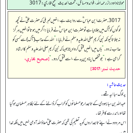
مولانا داود راز رحمه الله، فوائد و مسائل، تحت الحديث صحيح بخاري: 3017
3017. حضرت ابن عباس ؓسے روایت ہے، انھیں خبر ملی کہ حضرت علی ؓنے کچھ
لوگوں کو آگ میں جلادیا ہے توحضرت ابن عباس ؓنے فرمایا: اگر میں ہوتا تو انھیں ہرگز
نہ جلاتا کیونکہ نبی کریم صلی اللہ علیہ وسلم نے فرمایا:
”
اللہ کے عذاب (آگ) سے کسی کو
عذاب نہ دو۔
“
ہاں میں انھیں قتل کروا دیتا جیسا کہ نبی کریم صلی اللہ علیہ وسلم کا ارشاد
[صحيح بخاري،
گرامی ہے:
”
جو شخص اپنا دین بدلے، اسے قتل کردو۔
“
حديث نمبر:3017]
حدیث حاشیہ:
یہ لوگ سبائیہ تھے۔
عبداللہ بن سبا یہودی کے تابعدار جو مسلمانوں کو خراب کر ڈالنے کے لئے بظاہر مسلمان ہوگیا
تھا اور اندر سے کافر تھا۔
اس مردود نے اپنے تابعداروں کو یہ تعلیم کی تھی کہ حضرت علی ؓمعاذ اللہ آدمی نہیں ہیں بلکہ خدا
ہیں۔