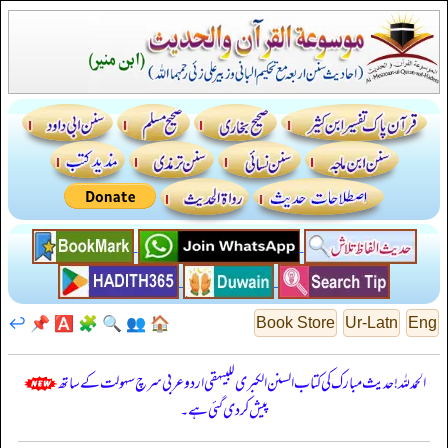
↩️
📌
🅰️
🧩
🔍
👥
🏠
Book Store
Ur-Latn
Eng
الحمدللہ! حدیث مبارک کی کتاب السنن الكبرى للبيهقي اردو عربی سرچ سہولت کے ساتھ
پیش کر دی گئی ہے۔