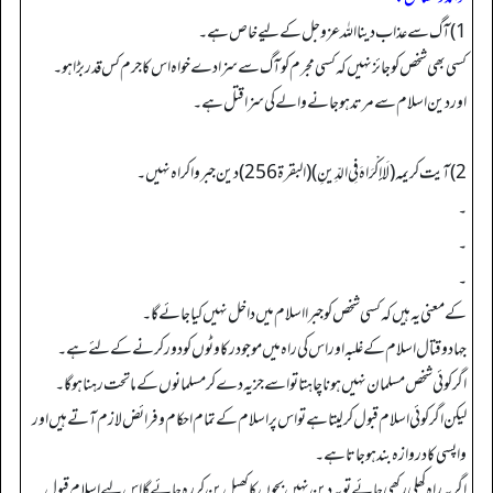
1) آگ سے عذاب دینا اللہ عزوجل کے لیے خاص ہے۔
کسی بھی شخص کوجائز نہیں کہ کسی مجرم کو آگ سے سزا دے خواہ اس کا جرم کس قدر بڑا ہو۔
اور دین اسلام سے مرتد ہوجانے والےکی سزاقتل ہے۔
2) آیت کریمہ (لَا إِكْرَاهَ فِي الدِّينِ) (البقرۃ 256) دین جبروا کراہ نہیں۔
۔
۔
۔
کے معنی یہ ہیں کہ کسی شخص کو جبرا اسلام میں داخل نہیں کیا جائے گا۔
جہاد وقتال اسلام کے غلبہ اور اس کی راہ میں موجود رکاوٹوں کو دور کرنے کے لئے ہے۔
اگرکوئی شخص مسلمان نہیں ہونا چاہتا تواسے جزیہ دے کر مسلمانوں کے ماتحت رہنا ہوگا۔
لیکن اگر کوئی اسلام قبول کرلیتا ہے تواس پر اسلام کے تمام احکام و فرائض لازم آتے ہیں اور
واپسی کا دروازہ بند ہوجاتا ہے۔
اگر یہ راہ کھلی رکھی جائے تو یہ دین نہیں بچوں کا کھیل بن کر رہ جائے گا اس لیے اسلام قبول