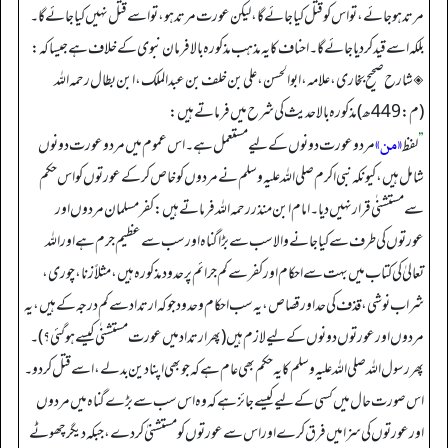
مرتد ہو جائے، تو اس کو قتل کیا جائے گا، لیکن عورت مرتد ہو، تو اسے قتل نہیں کیا جائے گا۔
بلکہ اسے قید کر دیا جائے گا۔ احناف کا یہ مذہب مذکورہ بالا فرمان نبوی کے خلاف ہے جیسا کہ:
◈ شارح صحیح بخاری، علامہ، ابوالحسن، علی بن خلف بن عبدالملک، ابن بطال رحمہ اللہ
(م: 449 ھ) مذکورہ بالا حدیث کی شرح میں فرماتے ہیں:
«من»
”
لفظ
مرد و عورت دونوں کے لیے مستعمل ہے۔ اس عموم میں مرد و عورت دونوں
شامل ہیں، کیونکہ نبی اکرم صلی اللہ علیہ وسلم نے مردوں کو خاص کر کے عورتوں کو اس حکم
سے مستشنٰی قرار نہیں دیا۔ امام ابن منذر رحمہ اللہ فرماتے ہیں: کفر مسلمان مردوں اور
عورتوں کی طرف سے کیا جانے والا سب سے بڑا گناہ اور سب سے عظیم جرم ہے اور اللہ
تعالیٰ کی کتاب میں بہت سے احکام اور کفر سے کم جرائم پر حدود مذکورہ ہیں، مثلاً زنا، چوری،
شراب نوشی، قذف کی حد اور قصاص، یہ سب احکام و حدود جو کہ ارتداد سے کم درجہ کے ہیں، یہ
مردوں اور عورتوں دونوں کے لیے لازم ہیں (پھر ارتداد میں عورت مستشنٰی کیسے ہوگئی؟)۔
پھر رسول اللہ صلی اللہ علیہ وسلم کا یہ حکم بھی عام ہے کہ جو بھی اپنا دین بدلے، اسے قتل کر دو۔
اس صورت حال میں کسی کے لیے کیسے جائز ہے کہ وہ اس سب سے بڑے گناہ میں مردوں
اور عورتوں کی سزا میں فرق کرے اور اس سے عورتوں کو مستشنیٰ کر دے، جبکہ دیگر چھوٹے