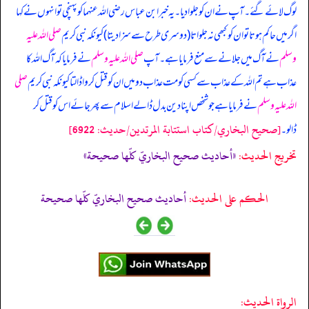
لوگ لائے گئے۔ آپ نے ان کو جلوا دیا۔ یہ خبر ابن عباس رضی اللہ عنہما کو پہنچی تو انہوں نے کہا
اگر میں حاکم ہوتا تو ان کو کبھی نہ جلواتا (دوسری طرح سے سزا دیتا) کیونکہ نبی کریم
صلی اللہ علیہ
وسلم
نے آگ میں جلانے سے منع فرمایا ہے۔ آپ
صلی اللہ علیہ وسلم
نے فرمایا کہ آگ اللہ کا
عذاب ہے تم اللہ کے عذاب سے کسی کو مت عذاب دو میں ان کو قتل کروا ڈالتا کیونکہ نبی کریم
صلی
اللہ علیہ وسلم
نے فرمایا ہے جو شخص اپنا دین بدل ڈالے اسلام سے پھر جائے اس کو قتل کر
[صحيح البخاري/كتاب استتابة المرتدين/حدیث: 6922]
ڈالو۔
تخریج الحدیث:
«أحاديث صحيح البخاريّ كلّها صحيحة»
الحكم على الحديث:
أحاديث صحيح البخاريّ كلّها صحيحة
الرواة الحديث: