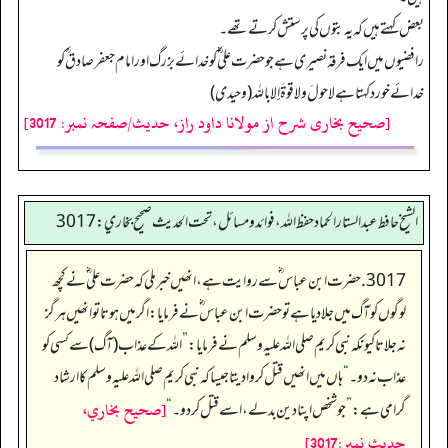
بعض کہتے ہیں کہ یہ بتوں کی پرستش کرتے تھے۔
رافضیوں میں ایک فرقہ نصیری ہے جو حضرت علی ؓ کو خدائے بزرگ اور امام جعفر صادق ؒ کو
خدائے خورد کہتا ہے لا حولَ ولا قوةَ إلا باللہ (وحیدی)
[صحیح بخاری شرح از مولانا داود راز، حدیث/صفحہ نمبر: 3017]
الشيخ حافط عبدالستار الحماد حفظ الله، فوائد و مسائل، تحت الحديث صحيح بخاري:3017
3017. حضرت ابن عباس ؓسے روایت ہے، انھیں خبر ملی کہ حضرت علی ؓنے کچھ
لوگوں کو آگ میں جلادیا ہے توحضرت ابن عباس ؓنے فرمایا: اگر میں ہوتا تو انھیں ہرگز
نہ جلاتا کیونکہ نبی کریم صلی اللہ علیہ وسلم نے فرمایا:
”
اللہ کے عذاب (آگ) سے کسی کو
عذاب نہ دو۔
“
ہاں میں انھیں قتل کروا دیتا جیسا کہ نبی کریم صلی اللہ علیہ وسلم کا ارشاد
[صحيح بخاري،
گرامی ہے:
”
جو شخص اپنا دین بدلے، اسے قتل کردو۔
“
حديث نمبر:3017]