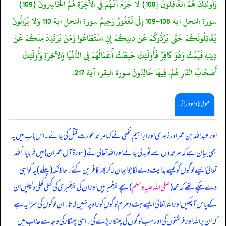
وَأُولَئِكَ هُمُ الْغَافِلُونَ {108} لا جَرَمَ أَنَّهُمْ فِي الآخِرَةِ هُمُ الْخَاسِرونَ {109}
سورة النحل آية 106-109 إِلَى لَغَفُورٌ رَحِيمٌ سورة النحل آية 110 وَلا يَزَالُونَ
يُقَاتِلُونَكُمْ حَتَّى يَرُدُّوكُمْ عَنْ دِينِكُمْ إِنِ اسْتَطَاعُوا وَمَنْ يَرْتَدِدْ مِنْكُمْ عَنْ
دِينِهِ فَيَمُتْ وَهُوَ كَافِرٌ فَأُولَئِكَ حَبِطَتْ أَعْمَالُهُمْ فِي الدُّنْيَا وَالآخِرَةِ وَأُولَئِكَ
أَصْحَابُ النَّارِ هُمْ. فِيهَا خَالِدُونَ سورة البقرة آية 217.
مولانا داود راز
اور عبداللہ بن عمر اور زہری اور ابراہیم نخعی نے کہا
مرتد عورت قتل کی جائے۔ اس باب میں یہ
بھی بیان ہے کہ مرتدوں سے توبہ لی جائے اور اللہ تعالیٰ نے (سورۃ آل عمران) میں فرمایا
”
اللہ
تعالیٰ ایسے لوگوں کو کیسے ہدایت دے لگا جو ایمان لا کر پھر کافر بن گئے۔ حالانکہ (پہلے) یہ گواہی
دے چکے تھے کہ محمد (
صلی اللہ علیہ وسلم
) سچے پیغمبر ہیں اور ان کی پیغمبری کی کھلی کھلی دلیلیں ان
کے پاس آ چکیں اور اللہ تعالیٰ ایسے ہٹ دھرم لوگوں کو راہ پر نہیں لاتا۔ ان لوگوں کی سزا یہ ہے
کہ ان پر اللہ اور فرشتوں کی اور سب لوگوں کی پھٹکار پڑے گی۔ اسی پھٹکار کی وجہ سے عذاب میں