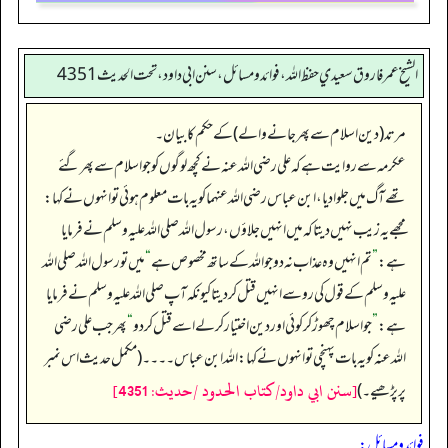
الشيخ عمر فاروق سعيدي حفظ الله، فوائد و مسائل، سنن ابي داود ، تحت الحديث 4351
مرتد (دین اسلام سے پھر جانے والے) کے حکم کا بیان۔
عکرمہ سے روایت ہے کہ علی رضی اللہ عنہ نے کچھ لوگوں کو جو اسلام سے پھر گئے
تھے آگ میں جلوا دیا، ابن عباس رضی اللہ عنہما کو یہ بات معلوم ہوئی تو انہوں نے کہا:
مجھے یہ زیب نہیں دیتا کہ میں انہیں جلاؤں، رسول اللہ صلی اللہ علیہ وسلم نے فرمایا
ہے:
”
تم انہیں وہ عذاب نہ دو جو اللہ کے ساتھ مخصوص ہے
“
میں تو رسول اللہ صلی اللہ
علیہ وسلم کے قول کی رو سے انہیں قتل کر دیتا کیونکہ آپ صلی اللہ علیہ وسلم نے فرمایا
ہے:
”
جو اسلام چھوڑ کر کوئی اور دین اختیار کر لے اسے قتل کر دو
“
پھر جب علی رضی
اللہ عنہ کو یہ بات پہنچی تو انہوں نے کہا: اللہ ابن عباس ۔۔۔۔ (مکمل حدیث اس نمبر
[سنن ابي داود/كتاب الحدود /حدیث: 4351]
پر پڑھیے۔)
فوائد ومسائل: