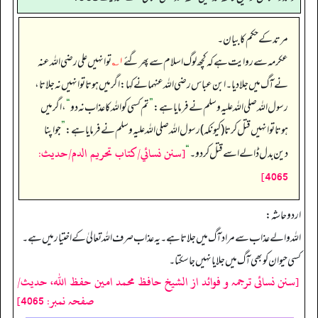
مرتد کے حکم کا بیان۔
عکرمہ سے روایت ہے کہ کچھ لوگ اسلام سے پھر گئے
۱؎
تو انہیں علی رضی اللہ عنہ
نے آگ میں جلا دیا۔ ابن عباس رضی اللہ عنہما نے کہا: اگر میں ہوتا تو انہیں نہ جلاتا،
رسول اللہ صلی اللہ علیہ وسلم نے فرمایا ہے:
”
تم کسی کو اللہ کا عذاب نہ دو
“
، اگر میں
ہوتا تو انہیں قتل کرتا (کیونکہ) رسول اللہ صلی اللہ علیہ وسلم نے فرمایا ہے:
”
جو اپنا
[سنن نسائي/كتاب تحريم الدم/حدیث:
دین بدل ڈالے اسے قتل کر دو۔‏‏‏‏
“
4065]
اردو حاشہ:
اللہ والے عذاب سے مراد آگ میں جلاتا ہے۔ یہ عذاب صرف اللہ تعالیٰ کے اختیار میں ہے۔
کسی حیوان کو بھی آگ میں جلایا نہیں جا سکتا۔
[سنن نسائی ترجمہ و فوائد از الشیخ حافظ محمد امین حفظ اللہ، حدیث/
صفحہ نمبر: 4065]