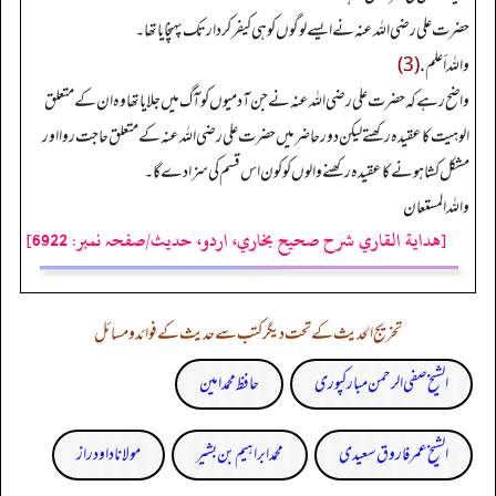
حضرت علی رضی اللہ عنہ نے ایسے لوگوں کو ہی کیفر کردار تک پہنچایا تھا۔
واللہ أعلم.
(3)
واضح رہے کہ حضرت علی رضی اللہ عنہ نے جن آدمیوں کو آگ میں جلایا تھا وہ ان کے متعلق
الوہیت کا عقیدہ رکھتے لیکن دور حاضر میں حضرت علی رضی اللہ عنہ کے متعلق حاجت روا اور
مشکل کشا ہونے کا عقیدہ رکھنے والوں کو کون اس قسم کی سزا دے گا۔
واللہ المستعان
[هداية القاري شرح صحيح بخاري، اردو، حدیث/صفحہ نمبر: 6922]
تخریج الحدیث کے تحت دیگر کتب سے حدیث کے فوائد و مسائل
الشیخ صفی الرحمن مبارکپوری
حافظ محمد امین
الشیخ عمر فاروق سعیدی
محمد ابراہیم بن بشیر
مولانا داود راز