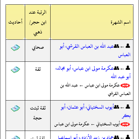
الرتبة عند
اسم الشهرة
ابن حجر/
أحاديث
ذهبي
👤←👥
عبد الله بن العباس القرشي، أبو
صحابي
العباس
👤←👥
عكرمة مولى ابن عباس، أبو مجالد،
ثقة
أبو عبد الله
عكرمة مولى ابن عباس ← عبد الله بن
العباس القرشي
👤←👥
أيوب السختياني، أبو عثمان، أبو
ثقة ثبتت
بكر
حجة
أيوب السختياني ← عكرمة مولى ابن عباس
👤←👥
حماد بن زيد الأزدي، أبو إسماعيل
ثقة ثبت