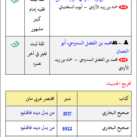
حماد بن زيد الأزدي ← أيوب السختياني
فقيه إمام
كبير
مشهور
👤←👥
محمد بن الفضل السدوسي، أبو
ثقة ثبت
النعمان
تغير في آخر
محمد بن الفضل السدوسي ← حماد بن زيد
عمره
الأزدي
تخريج الحديث:
کتاب
نمبر
مختصر عربی متن
صحيح البخاري
من بدل دينه فاقتلوه
3017
صحيح البخاري
من بدل دينه فاقتلوه
6922