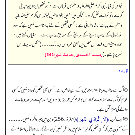
تو اس کی بنیاد نبی اکرم صلی اللہ علیہ وسلم کا یہ فرمان ہے:
”
جو شخص اپنا دین تبدیل
کرے، تو تم اسے قتل کردو۔
“
لیکن میں انہیں جلواتا نہیں کیونکہ نبی اکرم صلی اللہ علیہ
وسلم نے یہ بات ارشاد فرمائی ہے:
”
کسی شخص کے لئے یہ مناسب نہیں ہے کہ، وہ
اللہ تعالیٰ کے عذاب دینے کے طریقے کے مطابق عذاب دے۔
“
سفیان کہتے ہیں:
عمار دہنی اس وقت اس محفل میں یعنی عمرو بن دینار ک۔۔۔۔ (مکمل حدیث اس
[مسند الحمیدی/حدیث نمبر:543]
نمبر پر پڑھیے۔)
فائدہ:
① آگ سے عذاب دینا، اللہ عزوجل کے لیے خاص ہے۔ کسی بھی شخص کو جائز نہیں کہ کسی
مجرم کو آگ سے سزا دے خواہ اس کا جرم کس قدر بڑا ہو اور دین اسلام سے مرتد ہو جانے
والے کی سزا قتل ہے۔
﴿لَا إِكْرَاهَ فِي الدِّينِ﴾
② آیت كريمه
(البقرة: 256) دین میں جبر و اکراہ نہیں۔۔۔۔۔۔
کے معنی یہ ہیں کہ کسی شخص کو جبراً اسلام میں داخل نہیں کیا جائے گا۔ جہاد و قتال اسلام کے