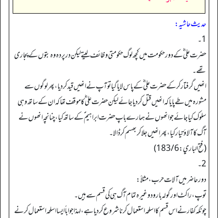
حدیث حاشیہ:
1۔
حضرت علی ؓکے دور حکومت میں کچھ لوگ حکومتی وظائف لیتے لیکن درپردہ وہ بتوں کے پجاری
تھے۔
انھیں گرفتار کرکے حضرت علی ؓکے پاس لایا گیا تو آپ نے انھیں قیدکردیا، پھر لوگوں سے
مشورہ میں طے پایا کہ انھیں قتل کردیا جائے لیکن حضرت علی ؓکا موقف تھا کہ ان کے ساتھ وہی
سلوک کیاجائے جو انھوں نے ہمارے باپ حضرت ابراہیم ؑکے ساتھ کیا،چنانچہ انھوں نے
آگ کا آلاؤ تیار کیا، پھر انھیں جلا کر بھسم کرڈالا۔
(فتح الباري: 183/6)
2۔
دورحاضر میں آلات حرب،مثلاً:
توپ،راکٹ اور گولہ بارود وغیرہ تمام آگ ہی کی قسم سے ہیں۔
چونکہ کفار نے اس قسم کا اسلحہ استعمال کرنا شروع کردیا ہے،لہذا جواباً ایسا اسلحہ استعمال کرنے