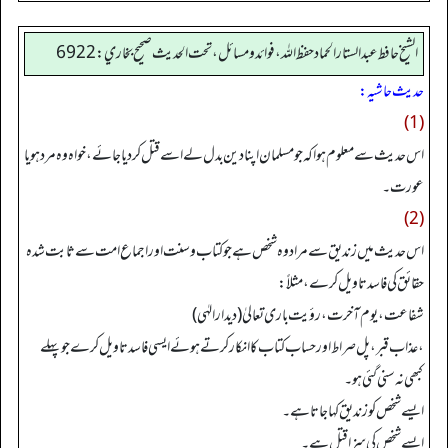
الشيخ حافط عبدالستار الحماد حفظ الله، فوائد و مسائل، تحت الحديث صحيح بخاري:6922
حدیث حاشیہ:
(1)
اس حدیث سے معلوم ہوا کہ جو مسلمان اپنا دین بدل لے اسے قتل کر دیا جائے، خواہ وہ مرد ہویا
عورت۔
(2)
اس حدیث میں زندیق سے مراد وہ شخص ہے جو کتاب وسنت اور اجماع امت سے ثابت شدہ
حقائق کی فاسد تاویل کرے، مثلاً:
شفاعت، یوم آخرت، رؤیت باری تعالیٰ (دیدار الہٰی)
، عذاب قبر، پل صراط اور حساب کتاب کا انکار کرتے ہوئے ایسی فاسد تاویل کرے جو پہلے
کبھی نہ سنی گئی ہو۔
ایسے شخص کو زندیق کہا جاتا ہے۔
ایسے شخص کی سزا قتل ہے۔