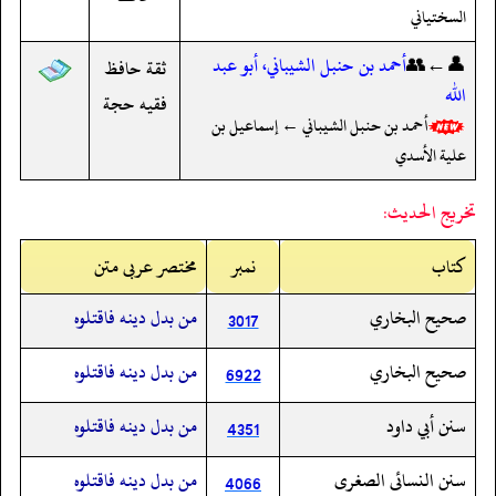
السختياني
👤←👥
أحمد بن حنبل الشيباني، أبو عبد
ثقة حافظ
الله
فقيه حجة
أحمد بن حنبل الشيباني ← إسماعيل بن
علية الأسدي
تخريج الحديث:
کتاب
نمبر
مختصر عربی متن
صحيح البخاري
من بدل دينه فاقتلوه
3017
صحيح البخاري
من بدل دينه فاقتلوه
6922
سنن أبي داود
من بدل دينه فاقتلوه
4351
سنن النسائى الصغرى
من بدل دينه فاقتلوه
4066