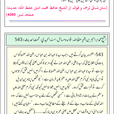
کسی حیوان کو بھی آگ میں جلایا نہیں جا سکتا۔
[سنن نسائی ترجمہ و فوائد از الشیخ حافظ محمد امین حفظ اللہ، حدیث/
صفحہ نمبر: 4065]
الشيخ محمد ابراهيم بن بشير حفظ الله، فوائد و مسائل، مسند الحميدي، تحت الحديث:543
543- عکرمہ بیان کرتے ہیں: جب سيدنا عبدالله بن عباس رضی اللہ عنہما کو اس
بات کی اطلاع ملی کہ سیدنا علی رضی اللہ عنہ نے کچھ مرتد لوگوں یعنی کچھ زندیقوں کو جلا
دیا ہے، تو سيدنا عبدالله بن عباس رضی اللہ عنہما بولے: اگر میں انہیں قتل کرتا ہوں،
تو اس کی بنیاد نبی اکرم صلی اللہ علیہ وسلم کا یہ فرمان ہے:
”
جو شخص اپنا دین تبدیل
کرے، تو تم اسے قتل کردو۔
“
لیکن میں انہیں جلواتا نہیں کیونکہ نبی اکرم صلی اللہ علیہ
وسلم نے یہ بات ارشاد فرمائی ہے:
”
کسی شخص کے لئے یہ مناسب نہیں ہے کہ، وہ
اللہ تعالیٰ کے عذاب دینے کے طریقے کے مطابق عذاب دے۔
“
سفیان کہتے ہیں:
عمار دہنی اس وقت اس محفل میں یعنی عمرو بن دینار ک۔۔۔۔ (مکمل حدیث اس