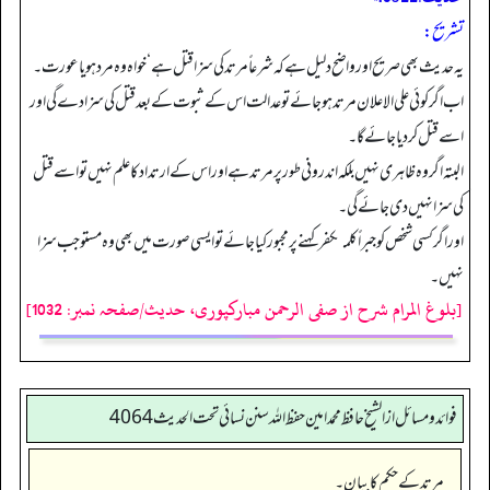
تشریح:
یہ حدیث بھی صریح اور واضح دلیل ہے کہ شرعاً مرتد کی سزا قتل ہے‘ خواہ وہ مرد ہو یا عورت۔
اب اگر کوئی علی الاعلان مرتد ہو جائے تو عدالت اس کے ثبوت کے بعد قتل کی سزا دے گی اور
اسے قتل کر دیا جائے گا۔
البتہ اگر وہ ظاہری نہیں بلکہ اندرونی طور پر مرتد ہے اور اس کے ارتداد کا علم نہیں تو اسے قتل
کی سزا نہیں دی جائے گی۔
اور اگر کسی شخص کو جبراً کلمۂکفر کہنے پر مجبور کیا جائے تو ایسی صورت میں بھی وہ مستوجب سزا
نہیں۔
[بلوغ المرام شرح از صفی الرحمن مبارکپوری، حدیث/صفحہ نمبر: 1032]
فوائد ومسائل از الشيخ حافظ محمد امين حفظ الله سنن نسائي تحت الحديث4064
مرتد کے حکم کا بیان۔