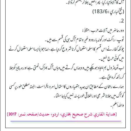
آگ کا آلاؤ تیار کیا، پھر انھیں جلا کر بھسم کرڈالا۔
(فتح الباري: 183/6)
2۔
دورحاضر میں آلات حرب،مثلاً:
توپ،راکٹ اور گولہ بارود وغیرہ تمام آگ ہی کی قسم سے ہیں۔
چونکہ کفار نے اس قسم کا اسلحہ استعمال کرنا شروع کردیا ہے،لہذا جواباً ایسا اسلحہ استعمال کرنے
میں کوئی حرج نہیں۔
اب توپٹرول بم ایجاد ہوچکے ہیں وہ جہاں گرتے ہیں وہاں آگ بھڑک اٹھتی ہے اور ہرچیز کو جلا
کر راکھ کردیتی ہے۔
ہمارےرجحان کے مطابق ان جدید ہتھیاروں کا استمال امردیگر است، البتہ مطلق طور پر کسی
کوآگ میں جلانا شرعی اور اخلاقی طور پسند نہیں کیا جاسکتا۔
واللہ أعلم۔
[هداية القاري شرح صحيح بخاري، اردو، حدیث/صفحہ نمبر: 3017]