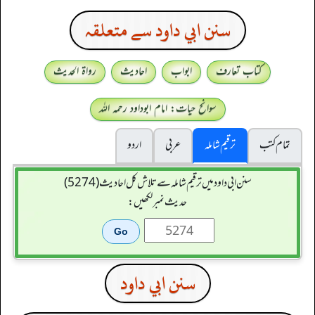
سنن ابي داود سے متعلقہ
کتاب تعارف
ابواب
احادیث
رواۃ الحدیث
سوانح حیات: امام ابوداود رحمہ اللہ
تمام کتب
ترقیم شاملہ
عربی
اردو
سنن ابي داود میں ترقیم شاملہ سے تلاش کل احادیث (5274)
حدیث نمبر لکھیں:
سنن ابي داود