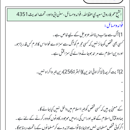
الشيخ عمر فاروق سعيدي حفظ الله، فوائد و مسائل، سنن ابي داود ، تحت الحديث 4351
فوائد ومسائل:
1) آگ سے عذاب دینا اللہ عزوجل کے لیے خاص ہے۔
کسی بھی شخص کوجائز نہیں کہ کسی مجرم کو آگ سے سزا دے خواہ اس کا جرم کس قدر بڑا ہو۔
اور دین اسلام سے مرتد ہوجانے والےکی سزاقتل ہے۔
2) آیت کریمہ (لَا إِكْرَاهَ فِي الدِّينِ) (البقرۃ 256) دین جبروا کراہ نہیں۔
۔
۔
۔
کے معنی یہ ہیں کہ کسی شخص کو جبرا اسلام میں داخل نہیں کیا جائے گا۔
جہاد وقتال اسلام کے غلبہ اور اس کی راہ میں موجود رکاوٹوں کو دور کرنے کے لئے ہے۔
اگرکوئی شخص مسلمان نہیں ہونا چاہتا تواسے جزیہ دے کر مسلمانوں کے ماتحت رہنا ہوگا۔