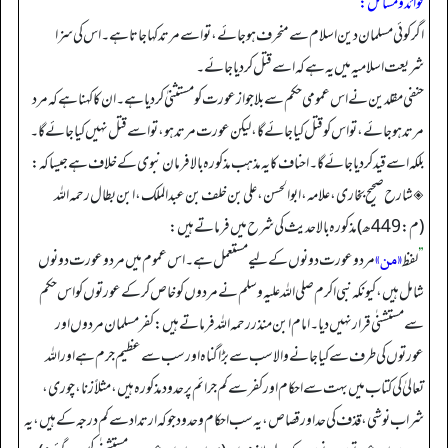
فوائد و مسائل:
اگر کوئی مسلمان دین اسلام سے منحرف ہو جائے، تو اسے مرتد کہا جاتا ہے۔ اس کی سزا
شریعت اسلامیہ میں یہ ہے کہ اسے قتل کر دیا جائے۔
حنفی مقلدین نے اس عمومی حکم سے بلا جواز عورت کو مستثنیٰ کر دیا ہے۔ ان کا کہنا ہے کہ مرد
مرتد ہو جائے، تو اس کو قتل کیا جائے گا، لیکن عورت مرتد ہو، تو اسے قتل نہیں کیا جائے گا۔
بلکہ اسے قید کر دیا جائے گا۔ احناف کا یہ مذہب مذکورہ بالا فرمان نبوی کے خلاف ہے جیسا کہ:
◈ شارح صحیح بخاری، علامہ، ابوالحسن، علی بن خلف بن عبدالملک، ابن بطال رحمہ اللہ
(م: 449 ھ) مذکورہ بالا حدیث کی شرح میں فرماتے ہیں:
«من»
”
لفظ
مرد و عورت دونوں کے لیے مستعمل ہے۔ اس عموم میں مرد و عورت دونوں
شامل ہیں، کیونکہ نبی اکرم صلی اللہ علیہ وسلم نے مردوں کو خاص کر کے عورتوں کو اس حکم
سے مستشنٰی قرار نہیں دیا۔ امام ابن منذر رحمہ اللہ فرماتے ہیں: کفر مسلمان مردوں اور
عورتوں کی طرف سے کیا جانے والا سب سے بڑا گناہ اور سب سے عظیم جرم ہے اور اللہ
تعالیٰ کی کتاب میں بہت سے احکام اور کفر سے کم جرائم پر حدود مذکورہ ہیں، مثلاً زنا، چوری،
شراب نوشی، قذف کی حد اور قصاص، یہ سب احکام و حدود جو کہ ارتداد سے کم درجہ کے ہیں، یہ