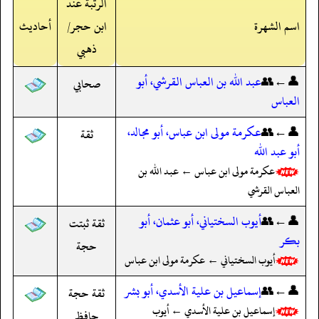
الرتبة عند
اسم الشهرة
ابن حجر/
أحاديث
ذهبي
👤←👥
عبد الله بن العباس القرشي، أبو
صحابي
العباس
👤←👥
عكرمة مولى ابن عباس، أبو مجالد،
ثقة
أبو عبد الله
عكرمة مولى ابن عباس ← عبد الله بن
العباس القرشي
👤←👥
أيوب السختياني، أبو عثمان، أبو
ثقة ثبتت
بكر
حجة
أيوب السختياني ← عكرمة مولى ابن عباس
👤←👥
إسماعيل بن علية الأسدي، أبو بشر
ثقة حجة
إسماعيل بن علية الأسدي ← أيوب
حافظ