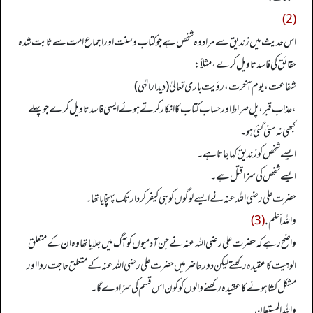
(2)
اس حدیث میں زندیق سے مراد وہ شخص ہے جو کتاب وسنت اور اجماع امت سے ثابت شدہ
حقائق کی فاسد تاویل کرے، مثلاً:
شفاعت، یوم آخرت، رؤیت باری تعالیٰ (دیدار الہٰی)
، عذاب قبر، پل صراط اور حساب کتاب کا انکار کرتے ہوئے ایسی فاسد تاویل کرے جو پہلے
کبھی نہ سنی گئی ہو۔
ایسے شخص کو زندیق کہا جاتا ہے۔
ایسے شخص کی سزا قتل ہے۔
حضرت علی رضی اللہ عنہ نے ایسے لوگوں کو ہی کیفر کردار تک پہنچایا تھا۔
واللہ أعلم.
(3)
واضح رہے کہ حضرت علی رضی اللہ عنہ نے جن آدمیوں کو آگ میں جلایا تھا وہ ان کے متعلق
الوہیت کا عقیدہ رکھتے لیکن دور حاضر میں حضرت علی رضی اللہ عنہ کے متعلق حاجت روا اور
مشکل کشا ہونے کا عقیدہ رکھنے والوں کو کون اس قسم کی سزا دے گا۔
واللہ المستعان