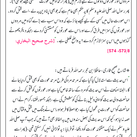
مردوں اور عورتوں دونوں کے لیے لازم ہیں (پھر ارتداد میں عورت مستشنٰی کیسے ہوگئی؟)۔
پھر رسول اللہ صلی اللہ علیہ وسلم کا یہ حکم بھی عام ہے کہ جو بھی اپنا دین بدلے، اسے قتل کر دو۔
اس صورت حال میں کسی کے لیے کیسے جائز ہے کہ وہ اس سب سے بڑے گناہ میں مردوں
اور عورتوں کی سزا میں فرق کرے اور اس سے عورتوں کو مستشنیٰ کر دے، جبکہ دیگر چھوٹے
[شرح صحيح البخاري:
گناہوں میں اس پر سزا لازم کر دے؟ یہ واضح غلطی ہے۔
“
573/8، 574]
◈ شارح صحیح بخاری، حافظ ابن حجر رحمہ اللہ فرماتے ہیں:
”
اس حدیث سے استدلال کیا گیا ہے کہ مرتد مرد کی طرح مرتد عورت کو بھی قتل کر دیا جائے
گا۔ البتہ احناف نے اس حدیث کو مرد کے ساتھ خاص کیا ہے اور عورتوں کو قتل کرنے سے
ممانعت والی حدیث کو اپنی دلیل بنانے کی کوشش کی ہے، جبکہ جمہور فقہاء کرام نے اس
ممانعت کو اس عورت پر محمول کیا ہے، جو اصلاً کافر ہو اور اس نے جنگ میں قتل و قتال میں
حصہ نہ لیا ہو، کیونکہ اس حدیث کی بعض سندوں میں یہ الفاظ بھی آتے ہیں کہ جب آپ صلی اللہ
علیہ وسلم نے ایک مقتولہ عورت کو دیکھا، تو فرمایا: یہ تو لڑائی نہیں کر سکتی تھی، (پھر اسے