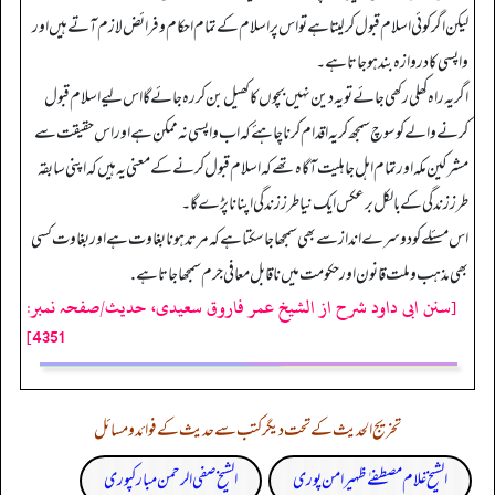
لیکن اگر کوئی اسلام قبول کرلیتا ہے تواس پر اسلام کے تمام احکام و فرائض لازم آتے ہیں اور
واپسی کا دروازہ بند ہوجاتا ہے۔
اگر یہ راہ کھلی رکھی جائے تو یہ دین نہیں بچوں کا کھیل بن کر رہ جائے گا اس لیے اسلام قبول
کرنے والے کو سوچ سمجھ کر یہ اقدام کرنا چاہئے کہ اب واپسی نہ ممکن ہے اور اس حقیقت سے
مشرکین مکہ اور تمام اہل جاہلیت آگاہ تھے کہ اسلام قبول کر نے کے معنی یہ ہیں کہ اپنی سابقہ
طرز زندگی کے بالکل برعکس ایک نیا طرز زندگی اپنانا پڑے گا۔
اس مسئلے کو دوسرے انداز سے بھی سمجھا جا سکتا ہے کہ مرتد ہونا بغاوت ہے اور بغاوت کسی
بھی مذہب وملت قانون اور حکومت میں ناقابل معافی جرم سمجھا جاتا ہے.
[سنن ابی داود شرح از الشیخ عمر فاروق سعیدی، حدیث/صفحہ نمبر:
4351]
تخریج الحدیث کے تحت دیگر کتب سے حدیث کے فوائد و مسائل
الشیخ غلام مصطفےٰ ظہیر امن پوری
الشیخ صفی الرحمن مبارکپوری