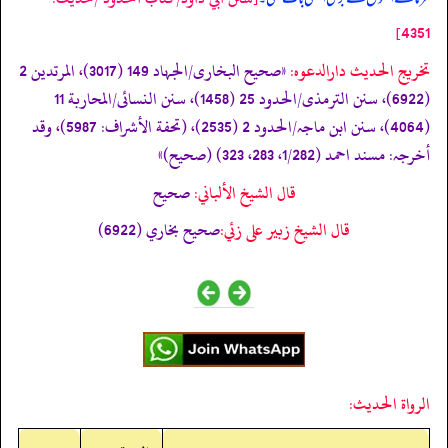
4351]
تخریج الحدیث دارالدعوہ:
«‏‏‏‏صحیح البخاری/الجہاد 149 (3017)، المرتدین 2
(6922)، سنن الترمذی/الحدود 25 (1458)، سنن النسائی/المحاربة 11
(4064)، سنن ابن ماجہ/الحدود 2 (2535)، (تحفة الأشراف: 5987)، وقد
أخرجہ: مسند احمد (1/282، 283، 323) (صحیح)»
قال الشيخ الألباني:
صحيح
قال الشيخ زبير على زئي:
صحيح بخاري (6922)
الرواة الحديث: