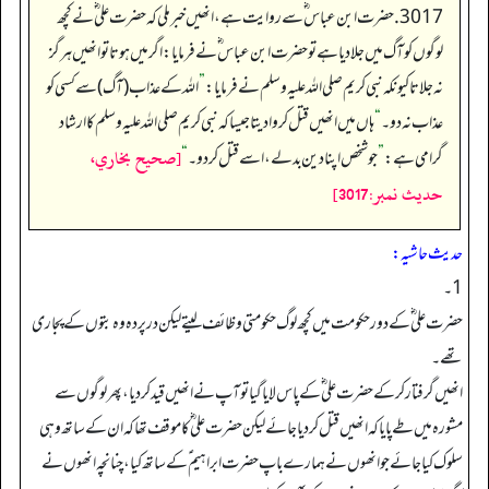
3017. حضرت ابن عباس ؓسے روایت ہے، انھیں خبر ملی کہ حضرت علی ؓنے کچھ
لوگوں کو آگ میں جلادیا ہے توحضرت ابن عباس ؓنے فرمایا: اگر میں ہوتا تو انھیں ہرگز
نہ جلاتا کیونکہ نبی کریم صلی اللہ علیہ وسلم نے فرمایا:
”
اللہ کے عذاب (آگ) سے کسی کو
عذاب نہ دو۔
“
ہاں میں انھیں قتل کروا دیتا جیسا کہ نبی کریم صلی اللہ علیہ وسلم کا ارشاد
[صحيح بخاري،
گرامی ہے:
”
جو شخص اپنا دین بدلے، اسے قتل کردو۔
“
حديث نمبر:3017]
حدیث حاشیہ:
1۔
حضرت علی ؓکے دور حکومت میں کچھ لوگ حکومتی وظائف لیتے لیکن درپردہ وہ بتوں کے پجاری
تھے۔
انھیں گرفتار کرکے حضرت علی ؓکے پاس لایا گیا تو آپ نے انھیں قیدکردیا، پھر لوگوں سے
مشورہ میں طے پایا کہ انھیں قتل کردیا جائے لیکن حضرت علی ؓکا موقف تھا کہ ان کے ساتھ وہی
سلوک کیاجائے جو انھوں نے ہمارے باپ حضرت ابراہیم ؑکے ساتھ کیا،چنانچہ انھوں نے