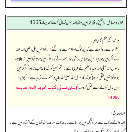
فوائد ومسائل از الشيخ حافظ محمد امين حفظ الله سنن نسائي تحت الحديث4065
مرتد کے حکم کا بیان۔
عکرمہ سے روایت ہے کہ کچھ لوگ اسلام سے پھر گئے
۱؎
تو انہیں علی رضی اللہ عنہ
نے آگ میں جلا دیا۔ ابن عباس رضی اللہ عنہما نے کہا: اگر میں ہوتا تو انہیں نہ جلاتا،
رسول اللہ صلی اللہ علیہ وسلم نے فرمایا ہے:
”
تم کسی کو اللہ کا عذاب نہ دو
“
، اگر میں
ہوتا تو انہیں قتل کرتا (کیونکہ) رسول اللہ صلی اللہ علیہ وسلم نے فرمایا ہے:
”
جو اپنا
[سنن نسائي/كتاب تحريم الدم/حدیث:
دین بدل ڈالے اسے قتل کر دو۔‏‏‏‏
“
4065]
اردو حاشہ:
اللہ والے عذاب سے مراد آگ میں جلاتا ہے۔ یہ عذاب صرف اللہ تعالیٰ کے اختیار میں ہے۔