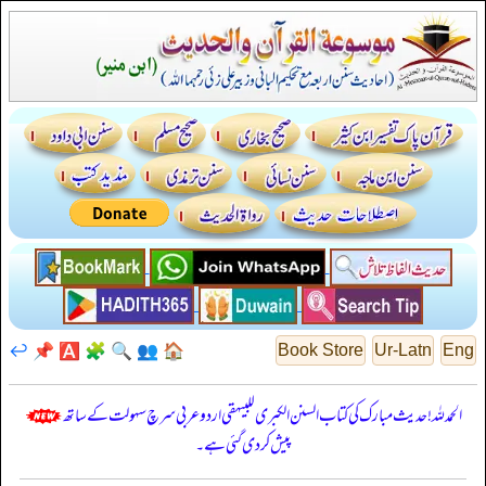
↩️
📌
🅰️
🧩
🔍
👥
🏠
Book Store
Ur-Latn
Eng
الحمدللہ! حدیث مبارک کی کتاب السنن الكبرى للبيهقي اردو عربی سرچ سہولت کے ساتھ
پیش کر دی گئی ہے۔