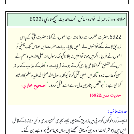
مولانا داود راز رحمه الله، فوائد و مسائل، تحت الحديث صحيح بخاري: 6922
6922. حضرت عکرمہ سے روایت ہے انہوں نے کہا: حضرت علی ؓ کے پاس
زندیق لائے گئے تو انہوں نے انہیں جلایا۔ یہ بات حضرت ابن عباس ؓ تک پہنچی تو
انہوں نے فرمایا: اگر میں ہوتا تو انہیں نہ جلاتا کیونکہ رسول اللہ صلی اللہ علیہ وسلم نے
اس کے متعلق حکم امتناعی جاری کرتے ہوئے فرمایا ہے:
”
اللہ کے عذاب کے ساتھ
کسی کو عذاب نہ دو
“
بلکہ میں انہیں قتل کرتا کیونکہ رسول اللہ صلی اللہ علیہ وسلم کا ارشاد
[صحيح بخاري،
گرامی ہے:
”
جو شخص اپنا دین بدل دے اسے قتل کر دو۔
“
حديث نمبر:6922]
حدیث حاشیہ:
ایسے مذکورہ لوگوں کو عربی میں زندیق کہتے ہیں جیسے نیچری طبعی دہری وغیرہ جو خدا کے قائل
نہیں ہیں یا جو شریعت اور دین کو مذاق سمجھتے ہیں جہاں جیسا موقع ہوا ویسے بن گئے۔