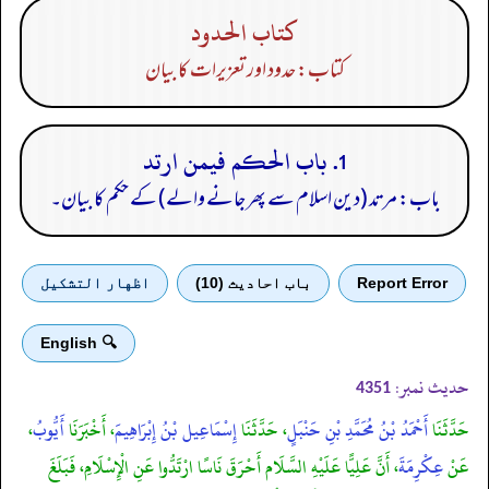
كتاب الحدود
کتاب: حدود اور تعزیرات کا بیان
1. باب الحكم فيمن ارتد
باب: مرتد (دین اسلام سے پھر جانے والے) کے حکم کا بیان۔
Report Error
باب احادیث (10)
اظهار التشكيل
🔍 English
حدیث نمبر:
4351
حَدَّثَنَا
أَحْمَدُ بْنُ مُحَمَّدِ بْنِ حَنْبَلٍ
، حَدَّثَنَا
إِسْمَاعِيل بْنُ إِبْرَاهِيمَ
، أَخْبَرَنَا
أَيُّوبُ
،
عَنْ
عِكْرِمَةَ
، أَنَّ عَلِيًّا عَلَيْهِ السَّلَام أَحْرَقَ نَاسًا ارْتَدُّوا عَنِ الْإِسْلَامِ، فَبَلَغَ