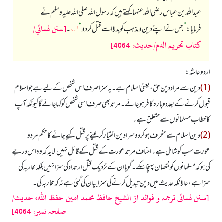
عبداللہ بن عباس رضی اللہ عنہما کہتے ہیں کہ رسول اللہ صلی اللہ علیہ وسلم نے
[سنن نسائي/
فرمایا:
”
جس نے اپنے دین و مذہب کو بدلا اسے قتل کر دو
“
۱؎
۔
كتاب تحريم الدم/حدیث: 4064]
اردو حاشہ:
(1)
دین سے مراد دین حق، یعنی اسلام ہے۔ یہ سزا صرف اس شخص کے لیے ہے جو اسلام
قبول کرنے کے بعد دوبارہ کافر ہو جائے۔ مرتد بھی صرف اسی شخص کو کہا جائے گا کیونکہ آپ
کا خطاب مسلمانوں سے متعلق ہے۔
(2)
دین اسلام سے منحرف ہو کر دوسرا دین اختیار کر لینے پر قتل کیے جانے کا حکم مرد و
عورت سب کو شامل ہے۔ احناف مرتد عورت کے قتل کے قائل نہیں الا یہ کہ وہ اس درجے
کی ہو کہ مسلمانوں کو نقصان پہنچا سکے۔ گویا ان کے نزدیک قتل ارتداد کی سزا نہیں بلکہ محاربہ کی
سزا ہے، حالانکہ حدیث میں دین تبدیل کرنے کی سزا بیان کی گئی ہے نہ کہ محاربہ کی۔
[سنن نسائی ترجمہ و فوائد از الشیخ حافظ محمد امین حفظ اللہ، حدیث/
صفحہ نمبر: 4064]