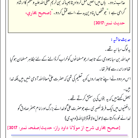
عذاب نہ دو۔
“
ہاں میں انھیں قتل کروا دیتا جیسا کہ نبی کریم صلی اللہ علیہ وسلم کا ارشاد
[صحيح بخاري،
گرامی ہے:
”
جو شخص اپنا دین بدلے، اسے قتل کردو۔
“
حديث نمبر:3017]
حدیث حاشیہ:
یہ لوگ سبائیہ تھے۔
عبداللہ بن سبا یہودی کے تابعدار جو مسلمانوں کو خراب کر ڈالنے کے لئے بظاہر مسلمان ہوگیا
تھا اور اندر سے کافر تھا۔
اس مردود نے اپنے تابعداروں کو یہ تعلیم کی تھی کہ حضرت علی ؓمعاذ اللہ آدمی نہیں ہیں بلکہ خدا
ہیں۔
بعض کہتے ہیں کہ یہ بتوں کی پرستش کرتے تھے۔
رافضیوں میں ایک فرقہ نصیری ہے جو حضرت علی ؓ کو خدائے بزرگ اور امام جعفر صادق ؒ کو
خدائے خورد کہتا ہے لا حولَ ولا قوةَ إلا باللہ (وحیدی)
[صحیح بخاری شرح از مولانا داود راز، حدیث/صفحہ نمبر: 3017]