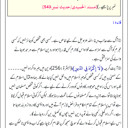
[مسند الحمیدی/حدیث نمبر:543]
نمبر پر پڑھیے۔)
فائدہ:
① آگ سے عذاب دینا، اللہ عزوجل کے لیے خاص ہے۔ کسی بھی شخص کو جائز نہیں کہ کسی
مجرم کو آگ سے سزا دے خواہ اس کا جرم کس قدر بڑا ہو اور دین اسلام سے مرتد ہو جانے
والے کی سزا قتل ہے۔
﴿لَا إِكْرَاهَ فِي الدِّينِ﴾
② آیت كريمه
(البقرة: 256) دین میں جبر و اکراہ نہیں۔۔۔۔۔۔
کے معنی یہ ہیں کہ کسی شخص کو جبراً اسلام میں داخل نہیں کیا جائے گا۔ جہاد و قتال اسلام کے
غلبہ اور اس کی راہ میں موجود رکاوٹوں کو دور کر نے کے لیے ہے۔ اگر کوئی شخص مسلمان نہیں
ہونا چاہتا تو اسے جزیہ دے کر مسلمانوں کے ماتحت رہنا ہوگا۔ لیکن اگر کوئی اسلام قبول کر لیتا
ہے تو اس پر اسلام کے تمام احکام و فرائض لازم آتے ہیں اور واپسی کا دروازہ بند ہو جاتا
ہے۔ اگر راہ کھلی رکھی جائے تو یہ دین نہیں بچوں کا کھیل بن کر رہ جائے گا۔
اس لیے اسلام قبول کر نے والے کو سوچ سمجھ کر یہ اقدام کرنا چاہیے کہ اب واپسی ناممکن ہے