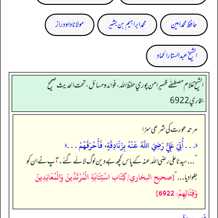
حافظ محمد امین
محمد ابراہیم بن بشیر
مولانا داود راز
الشیخ عبدالستار الحماد
الشيخ غلام مصطفٰے ظهير امن پوري حفظ الله، فوائد و مسائل، تحت الحديث صحيح
بخاري 6922
مرتد عورت کی شرعی سزا
«. . . أُتِيَ عَلِيٌّ رَضِيَ اللَّهُ عَنْهُ بِزَنَادِقَةٍ، فَأَحْرَقَهُمْ . . .»
”
. . . سیدنا علی رضی اللہ عنہ کے پاس کچھ بےدین لوگ لائے گئے۔ آپ نے ان کو
[صحيح البخاري/كِتَاب اسْتِتَابَةِ الْمُرْتَدِّينَ وَالْمُعَانِدِينَ
جلوا دیا . . .
“
وَقِتَالِهِمْ: 6922]