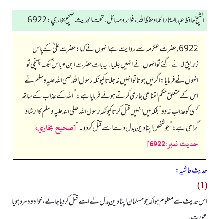
الشيخ حافط عبدالستار الحماد حفظ الله، فوائد و مسائل، تحت الحديث صحيح بخاري:6922
6922. حضرت عکرمہ سے روایت ہے انہوں نے کہا: حضرت علی ؓ کے پاس
زندیق لائے گئے تو انہوں نے انہیں جلایا۔ یہ بات حضرت ابن عباس ؓ تک پہنچی تو
انہوں نے فرمایا: اگر میں ہوتا تو انہیں نہ جلاتا کیونکہ رسول اللہ صلی اللہ علیہ وسلم نے
اس کے متعلق حکم امتناعی جاری کرتے ہوئے فرمایا ہے:
”
اللہ کے عذاب کے ساتھ
کسی کو عذاب نہ دو
“
بلکہ میں انہیں قتل کرتا کیونکہ رسول اللہ صلی اللہ علیہ وسلم کا ارشاد
[صحيح بخاري،
گرامی ہے:
”
جو شخص اپنا دین بدل دے اسے قتل کر دو۔
“
حديث نمبر:6922]
حدیث حاشیہ:
(1)
اس حدیث سے معلوم ہوا کہ جو مسلمان اپنا دین بدل لے اسے قتل کر دیا جائے، خواہ وہ مرد ہویا
عورت۔