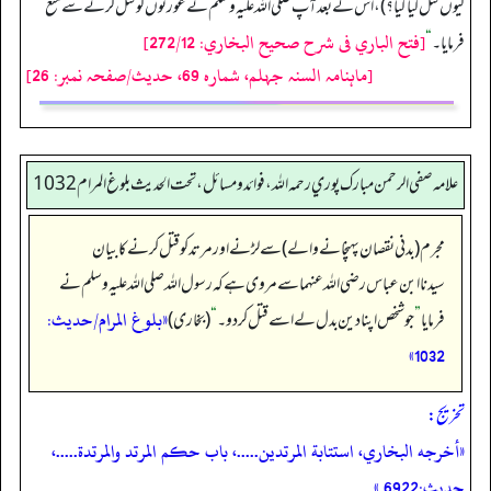
کیوں قتل کیا گیا؟)، اس کے بعد آپ صلی اللہ علیہ وسلم نے عورتوں کو قتل کرنے سے منع
[فتح الباري فى شرح صحيح البخاري: 272/12]
فرمایا۔
“
[ماہنامہ السنہ جہلم، شمارہ 69، حدیث/صفحہ نمبر: 26]
علامه صفي الرحمن مبارك پوري رحمه الله، فوائد و مسائل، تحت الحديث بلوغ المرام 1032
مجرم (بدنی نقصان پہنچانے والے) سے لڑنے اور مرتد کو قتل کرنے کا بیان
سیدنا ابن عباس رضی اللہ عنہما سے مروی ہے کہ رسول اللہ صلی اللہ علیہ وسلم نے
«بلوغ المرام/حدیث:
فرمایا
”
جو شخص اپنا دین بدل لے اسے قتل کر دو۔
“
(بخاری)
1032»
تخریج:
«أخرجه البخاري، استتابة المرتدين.....، باب حكم المرتد والمرتدة.....،
حديث:6922.»