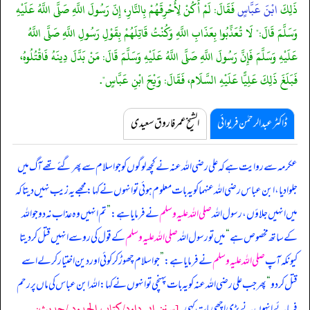
ذَلِكَ
ابْنَ عَبَّاسٍ
فَقَالَ: لَمْ أَكُنْ لِأُحْرِقَهُمْ بِالنَّارِ، إِنّ رَسُولَ اللَّهِ صَلَّى اللَّهُ عَلَيْهِ
وَسَلَّمَ قَالَ:" لَا تُعَذِّبُوا بِعَذَابِ اللَّهِ وَكُنْتُ قَاتِلَهُمْ بِقَوْلِ رَسُولِ اللَّهِ صَلَّى اللَّهُ
عَلَيْهِ وَسَلَّمَ فَإِنَّ رَسُولَ اللَّهِ صَلَّى اللَّهُ عَلَيْهِ وَسَلَّمَ قَالَ: مَنْ بَدَّلَ دِينَهُ فَاقْتُلُوهُ،
فَبَلَغَ ذَلِكَ عَلِيًّا عَلَيْهِ السَّلَام، فَقَالَ: وَيْحَ ابْنِ عَبَّاسٍ".
ڈاکٹر عبدالرحمٰن فریوائی
الشیخ عمر فاروق سعیدی
عکرمہ سے روایت ہے کہ
علی رضی اللہ عنہ نے کچھ لوگوں کو جو اسلام سے پھر گئے تھے آگ میں
جلوا دیا، ابن عباس رضی اللہ عنہما کو یہ بات معلوم ہوئی تو انہوں نے کہا: مجھے یہ زیب نہیں دیتا کہ
میں انہیں جلاؤں، رسول اللہ
صلی اللہ علیہ وسلم
نے فرمایا ہے:
”
تم انہیں وہ عذاب نہ دو جو اللہ
کے ساتھ مخصوص ہے
“
میں تو رسول اللہ
صلی اللہ علیہ وسلم
کے قول کی رو سے انہیں قتل کر دیتا
کیونکہ آپ
صلی اللہ علیہ وسلم
نے فرمایا ہے:
”
جو اسلام چھوڑ کر کوئی اور دین اختیار کر لے اسے
قتل کر دو
“
پھر جب علی رضی اللہ عنہ کو یہ بات پہنچی تو انہوں نے کہا: اللہ ابن عباس کی ماں پر رحم
[سنن ابي داود/كتاب الحدود /حدیث:
فرمائے انہوں نے بڑی اچھی بات کہی۔