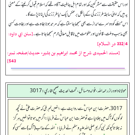
اور اس حقیقت سے مشرکین مکہ اور تمام اہل جاہلیت آگاہ تھے کہ اسلام قبول کر لینے کے معنی
یہ ہیں کہ اپنی سابقہ طرز زندگی کے بالکل برعکس ایک نیا طرز زندگی اپنانا پڑے گا۔
اس مسئلے کو دوسرے انداز سے بھی سمجھا جا سکتا ہے کہ مرتد ہونا بغاوت ہے اور بغاوت کسی
[سنن ابي داود:
بھی مذہب وملت، قانون اور حکومت میں ناقابل معافی جرم سمجھا جا تا ہے۔
332/4 در السلام]
[مسند الحمیدی شرح از محمد ابراهيم بن بشير، حدیث/صفحہ نمبر:
543]
مولانا داود راز رحمه الله، فوائد و مسائل، تحت الحديث صحيح بخاري: 3017
3017. حضرت ابن عباس ؓسے روایت ہے، انھیں خبر ملی کہ حضرت علی ؓنے کچھ
لوگوں کو آگ میں جلادیا ہے توحضرت ابن عباس ؓنے فرمایا: اگر میں ہوتا تو انھیں ہرگز
نہ جلاتا کیونکہ نبی کریم صلی اللہ علیہ وسلم نے فرمایا:
”
اللہ کے عذاب (آگ) سے کسی کو