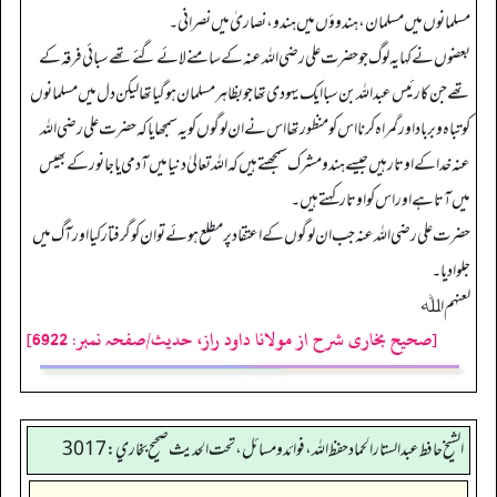
مسلمانوں میں مسلمان، ہندوؤں میں ہندو، نصاریٰ میں نصرانی۔
بعضوں نے کہا یہ لوگ جو حضرت علی رضی اللہ عنہ کے سامنے لائے گئے تھے سبائی فرقہ کے
تھے جن کا رئیس عبداللہ بن سبا ایک یہودی تھا جو بظاہر مسلمان ہو گیا تھا لیکن دل میں مسلمانوں
کو تباہ و برباد اور گمراہ کرنا اس کو منظور تھا اس نے ان لوگوں کو یہ سمجھایا کہ حضرت علی رضی اللہ
عنہ خدا کے اوتار ہیں جیسے ہندومشرک سمجھتے ہیں کہ اللہ تعالیٰ دنیا میں آدمی یا جانور کے بھیس
میں آتا ہے اور اس کو اوتار کہتے ہیں۔
حضرت علی رضی اللہ عنہ جب ان لوگوں کے اعتقاد پر مطلع ہوئے تو ان کو گرفتار کیا اور آگ میں
جلوا دیا۔
لعنهم اﷲ
[صحیح بخاری شرح از مولانا داود راز، حدیث/صفحہ نمبر: 6922]
الشيخ حافط عبدالستار الحماد حفظ الله، فوائد و مسائل، تحت الحديث صحيح بخاري:3017