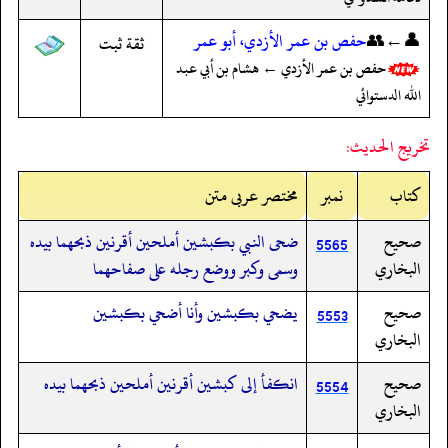
👤←👥
حفص بن عمر الأزدي، أبو عمر
ثقة ثبت
حفص بن عمر الأزدي ← هشام بن أبي عبد
الله الدستوائي
تخريج الحديث:
کتاب
نمبر
مختصر عربی متن
صحيح
ضحى النبي بكبشين أملحين أقرنين ذبحهما بيده
5565
البخاري
وسمى وكبر ووضع رجله على صفاحهما
صحيح
يضحي بكبشين وأنا أضحي بكبشين
5553
البخاري
صحيح
انكفأ إلى كبشين أقرنين أملحين ذبحهما بيده
5554
البخاري