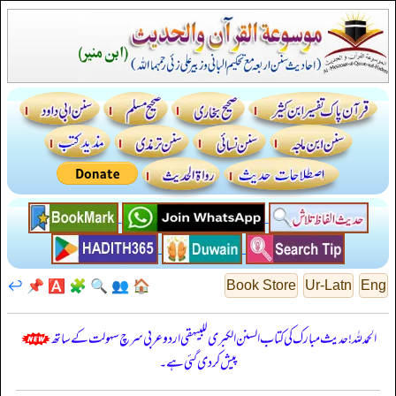
↩️
📌
🅰️
🧩
🔍
👥
🏠
Book Store
Ur-Latn
Eng
الحمدللہ! حدیث مبارک کی کتاب السنن الكبرى للبيهقي اردو عربی سرچ سہولت کے ساتھ
پیش کر دی گئی ہے۔