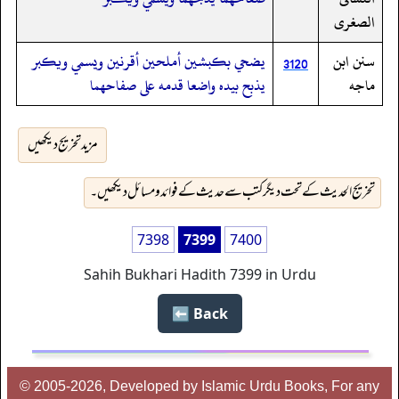
الصغرى
سنن ابن
يضحي بكبشين أملحين أقرنين ويسمي ويكبر
3120
ماجه
يذبح بيده واضعا قدمه على صفاحهما
مزید تخریج دیکھیں
تخریج الحدیث کے تحت دیگر کتب سے حدیث کے فوائد و مسائل دیکھیں۔
7398
7399
7400
Sahih Bukhari Hadith 7399 in Urdu
Back ⬅️
© 2005-2026, Developed by Islamic Urdu Books, For any