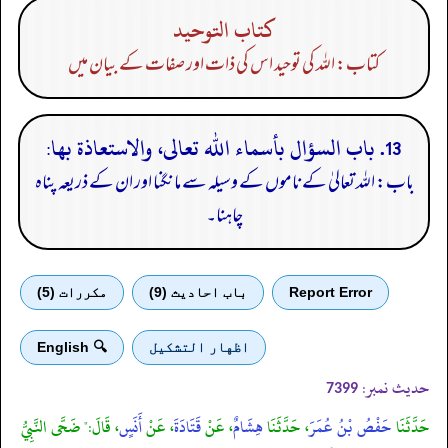
كتاب التوحيد
کتاب: اللہ کی توحید اس کی ذات اور صفات کے بیان میں
13. باب السؤال بأسماء الله تعالى، والاستعاذة بها:
باب: اللہ تعالیٰ کے ناموں کے وسیلہ سے مانگنا اور ان کے ذریعہ پناہ
چاہنا۔
Report Error
باب احادیث (9)
مكررات (5)
اظهار التشكيل
🔍 English
حدیث نمبر:
7399
حَدَّثَنَا
حَفْصُ بْنُ عُمَرَ
، حَدَّثَنَا
هِشَامٌ
، عَنْ
قَتَادَةَ
، عَنْ
أَنَسٍ
، قَالَ:" ضَحَّى النَّبِيُّ