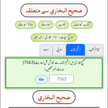
صحيح البخاري سے متعلقہ
کتاب تعارف
ابواب
احادیث
رواۃ الحدیث
سوانح حیات: امام بخاری رحمہ اللہ
تمام کتب
ترقیم شاملہ
عربی
اردو
صحیح بخاری میں ترقیم شاملہ سے تلاش کل احادیث (7563)
حدیث نمبر لکھیں:
صحيح البخاري