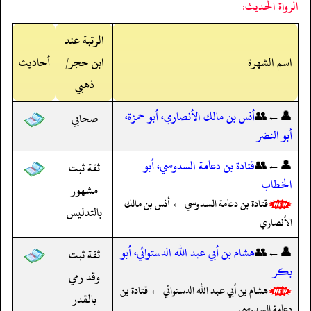
الرواة الحديث:
الرتبة عند
اسم الشهرة
ابن حجر/
أحاديث
ذهبي
👤←👥
أنس بن مالك الأنصاري، أبو حمزة،
صحابي
أبو النضر
👤←👥
قتادة بن دعامة السدوسي، أبو
ثقة ثبت
الخطاب
مشهور
قتادة بن دعامة السدوسي ← أنس بن مالك
بالتدليس
الأنصاري
👤←👥
هشام بن أبي عبد الله الدستوائي، أبو
ثقة ثبت
بكر
وقد رمي
هشام بن أبي عبد الله الدستوائي ← قتادة بن
بالقدر
دعامة السدوسي