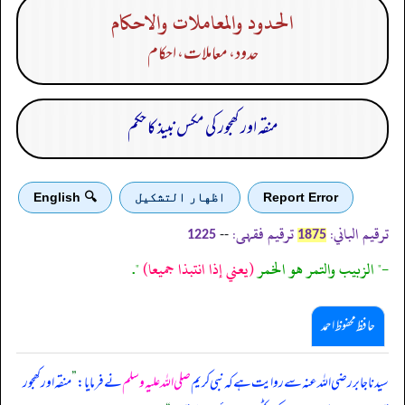
الحدود والمعاملات والاحكام
حدود، معاملات، احکام
منقہ اور کھجور کی مکس نبیذ کا حکم
Report Error
اظهار التشكيل
🔍 English
ترقیم الباني:
ترقیم فقہی:
--
1225
1875
-" الزبيب والتمر هو الخمر
(يعني إذا انتبذا جميعا)
".
حافظ محفوظ احمد
سیدنا جابر رضی اللہ عنہ سے روایت ہے کہ نبی کریم
صلی اللہ علیہ وسلم
نے فرمایا:
”
منقہ اور کھجور