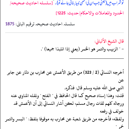
[سلسله احاديث صحيحه/
تو شراب ہیں (‏‏‏‏ یعنی جب ان کی اکٹھی نبیذ بنائی جائے تو)۔
“
الحدود والمعاملات والاحكام/حدیث: 1225]
سلسلہ احادیث صحیحہ ترقیم البانی:
1875
قال الشيخ الألباني:
- " الزبيب والتمر هو الخمر (يعني إذا انتبذا جميعا) ".
‏‏‏‏_____________________
‏‏‏‏أخرجه النسائي (2 / 323) من طريق الأعمش عن محارب بن دثار عن جابر
عن
‏‏‏‏النبي صلى الله عليه وسلم قال: فذكره.
‏‏‏‏قلت: وهذا إسناد صحيح كما قال الحافظ في " الفتح " ونقله المناوي عنه
‏‏‏‏ورجاله كلهم ثقات رجال مسلم، لكن أشار النسائي إلى أن الأعمش قد
خولف في رفعه
‏‏‏‏ولفظه، فأخرجه من طريق شعبة عن محارب به موقوفا بلفظ: " البسر والتمر
خمر "