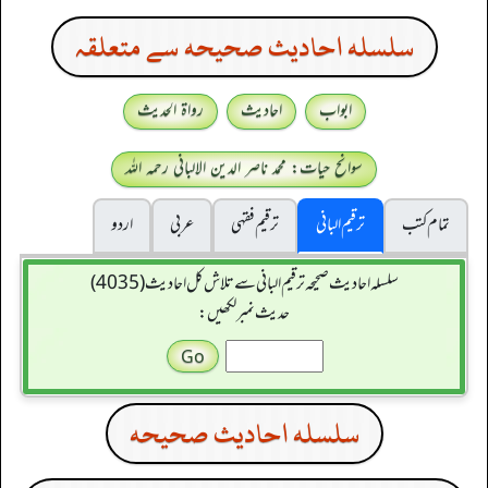
سلسله احاديث صحيحه سے متعلقہ
ابواب
احادیث
رواۃ الحدیث
سوانح حیات: محمد ناصر الدین الالبانی رحمہ اللہ
تمام کتب
ترقیم البانی
ترقيم فقہی
عربی
اردو
سلسله احاديث صحيحه ترقیم البانی سے تلاش کل احادیث (4035)
حدیث نمبر لکھیں:
سلسله احاديث صحيحه