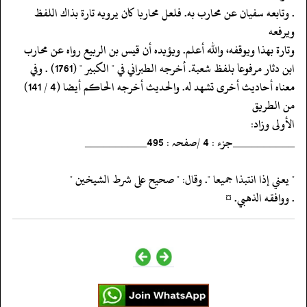
‏‏‏‏. وتابعه سفيان عن محارب به. فلعل محاربا كان يرويه تارة بذاك اللفظ
ويرفعه
‏‏‏‏وتارة بهذا ويوقفه، والله أعلم. ويؤيده أن قيس بن الربيع رواه عن محارب
‏‏‏‏ابن دثار مرفوعا بلفظ شعبة. أخرجه الطبراني في " الكبير " (1761) . وفي
‏‏‏‏معناه أحاديث أخرى تشهد له. والحديث أخرجه الحاكم أيضا (4 / 141)
من الطريق
‏‏‏‏الأولى وزاد:
‏‏‏‏__________جزء : 4 /صفحہ : 495__________
‏‏‏‏" يعني إذا انتبذا جميعا ". وقال: " صحيح على شرط الشيخين "
‏‏‏‏. ووافقه الذهبي. ¤