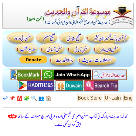
↩️
📌
🅰️
🧩
🔍
👥
🏠
Book Store
Ur-Latn
Eng
الحمدللہ! حدیث مبارک کی کتاب السنن الكبرى للبيهقي اردو عربی سرچ سہولت کے ساتھ
پیش کر دی گئی ہے۔