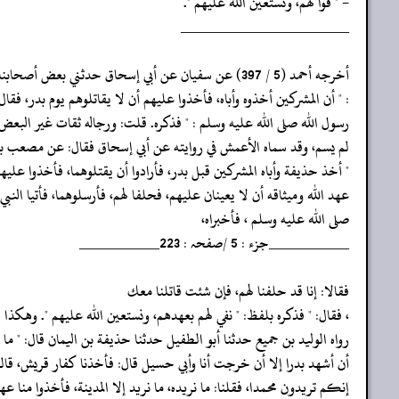
- " فوا لهم، ونستعين الله عليهم ".
‏‏‏‏_____________________
‏‏‏‏أخرجه أحمد (5 / 397) عن سفيان عن أبي إسحاق حدثني بعض أصحابنا عن حذيفة
‏‏‏‏: " أن المشركين أخذوه وأباه، فأخذوا عليهم أن لا يقاتلوهم يوم بدر، فقال
‏‏‏‏رسول الله صلى الله عليه وسلم : " فذكره. قلت: ورجاله ثقات غير البعض
‏‏‏‏لم يسم، وقد سماه الأعمش في روايته عن أبي إسحاق فقال: عن مصعب ب
‏‏‏‏" أخذ حذيفة وأباه المشركين قبل بدر، فأرادوا أن يقتلوهما، فأخذوا عليهم
‏‏‏‏عهد الله وميثاقه أن لا يعينان عليهم، فحلفا لهم، فأرسلوهما، فأتيا النبي
‏‏‏‏صلى الله عليه وسلم ، فأخبراه،
‏‏‏‏__________جزء : 5 /صفحہ : 223__________
‏‏‏‏فقالا: إنا قد حلفنا لهم، فإن شئت قاتلنا معك
‏‏‏‏، فقال: " فذكره بلفظ: " نفي لهم بعهدهم، ونستعين الله عليهم ". وهكذا
‏‏‏‏رواه الوليد بن جميع حدثنا أبو الطفيل حدثنا حذيفة بن اليمان قال: " ما 
‏‏‏‏أن أشهد بدرا إلا أن خرجت أنا وأبي حسيل قال: فأخذنا كفار قريش، قالو
‏‏‏‏إنكم تريدون محمدا، فقلنا: ما نريده، ما نريد إلا المدينة، فأخذوا منا عه