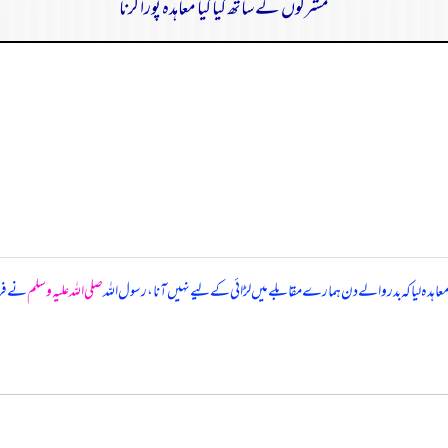
مشرکوں کے ساتھ کیا گیا معاہدہ پورا کرنا
معاہدہ لیا کہ بدر والے دن ہمارے مقابلے میں لڑائی کے لیے نہیں آنا، رسول اللہ
صلی اللہ علیہ وسلم
نے فرم