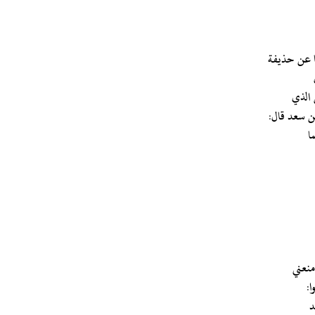
 الذي
ن سعد قال:
ا
منعني
ا:
د