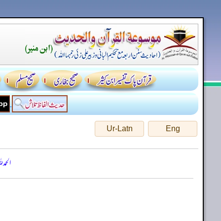
Ur-Latn
Eng
الحمد