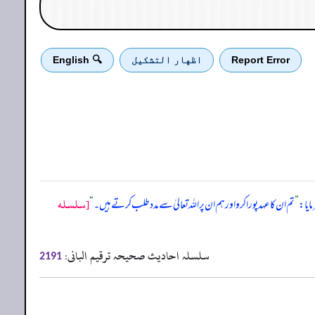
Report Error
اظهار التشكيل
🔍 English
[سلسله
ایا:
”
تم ان کا عہد پورا کرو اور ہم ان پر اللہ تعالیٰ سے مدد طلب کرتے ہیں۔
“
سلسلہ احادیث صحیحہ ترقیم البانی:
2191