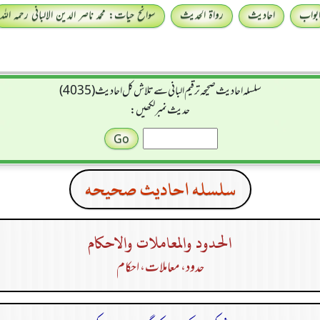
بواب
احادیث
رواۃ الحدیث
سوانح حیات: محمد ناصر الدین الالبانی رحمہ اللہ
سلسله احاديث صحيحه ترقیم البانی سے تلاش کل احادیث (4035)
حدیث نمبر لکھیں:
سلسله احاديث صحيحه
الحدود والمعاملات والاحكام
حدود، معاملات، احکام