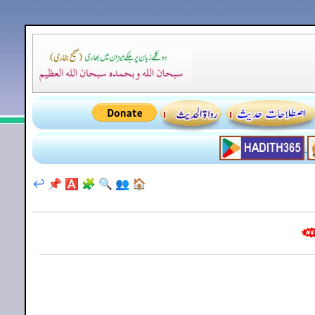
↩️
📌
🅰️
🧩
🔍
👥
🏠