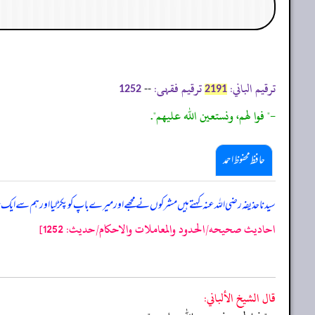
ترقیم الباني:
ترقیم فقہی:
--
1252
2191
-" فوا لهم، ونستعين الله عليهم".
حافظ محفوظ احمد
سیدنا حذیفہ رضی اللہ عنہ کہتے ہیں مشرکوں نے مجھے اور میرے باپ کو پکڑ لیا اور ہم سے ایک 
احاديث صحيحه/الحدود والمعاملات والاحكام/حدیث: 1252]
قال الشيخ الألباني: