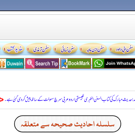
للہ! حدیث مبارک کی کتاب السنن الكبرى للبيهقي اردو عربی سرچ سہولت کے ساتھ پیش کر دی گئی ہے۔
سلسله احاديث صحيحه سے متعلقہ