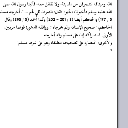
‏‏‏‏الله وميثاقه لننصرفن من المدينة، ولا نقاتل معه، فأتينا رسول الله صلى
‏‏‏‏الله عليه وسلم فأخبرناه الخبر: فقال: انصرفا، نفي لهم ... ". أخرجه مسلم
‏‏‏‏الحاكم: " صحيح الإسناد، ولم يخرجاه "! ووافقه الذهبي! فوهما مرتين:
‏‏‏‏الأولى: استدراكه إياه على مسلم وقد أخرجه.
‏‏‏‏والأخرى: اقتصاره على تصحيحه مطلقا، وهو على شرط مسلم!
‏‏‏‏¤