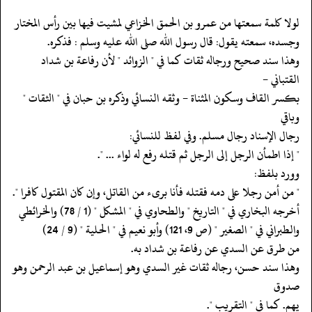
‏‏‏‏لولا كلمة سمعتها من عمرو بن الحمق الخزاعي لمشيت فيها بين رأس المختار
‏‏‏‏وجسده، سمعته يقول: قال رسول الله صلى الله عليه وسلم : فذكره.
‏‏‏‏وهذا سند صحيح ورجاله ثقات كما في " الزوائد " لأن رفاعة بن شداد
القتباني -
‏‏‏‏بكسر القاف وسكون المثناة - وثقه النسائي وذكره بن حبان في " الثقات "
وباقي
‏‏‏‏رجال الإسناد رجال مسلم. وفي لفظ للنسائي:
‏‏‏‏" إذا اطمأن الرجل إلى الرجل ثم قتله رفع له لواء ... ".
‏‏‏‏وورد بلفظ:
‏‏‏‏" من أمن رجلا على دمه فقتله فأنا برىء من القاتل، وإن كان المقتول كافرا ".
‏‏‏‏أخرجه البخاري في " التاريخ " والطحاوي في " المشكل " (1 / 78) والخرائطي
‏‏‏‏والطبراني في " الصغير " (ص 9، 121) وأبو نعيم في " الحلية " (9 / 24)
‏‏‏‏من طرق عن السدي عن رفاعة بن شداد به.
‏‏‏‏وهذا سند حسن، رجاله ثقات غير السدي وهو إسماعيل بن عبد الرحمن وهو
صدوق
‏‏‏‏يهم. كما في " التقريب ".