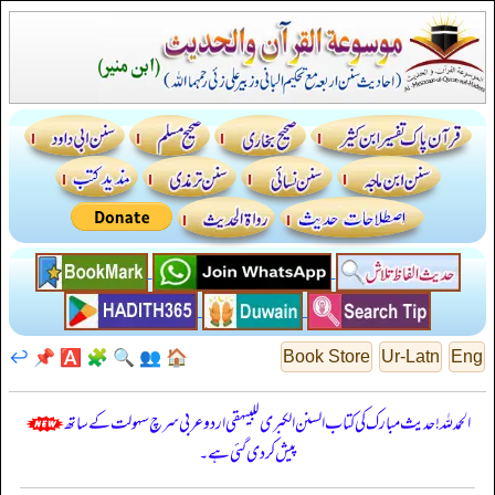
↩️
📌
🅰️
🧩
🔍
👥
🏠
Book Store
Ur-Latn
Eng
الحمدللہ! حدیث مبارک کی کتاب السنن الكبرى للبيهقي اردو عربی سرچ سہولت کے ساتھ
پیش کر دی گئی ہے۔