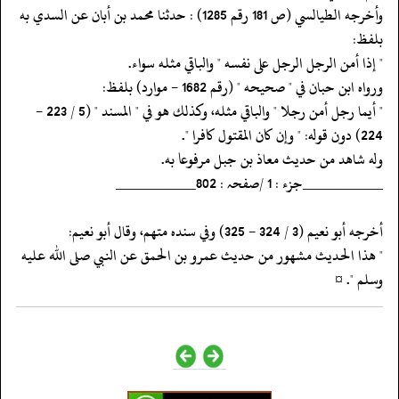
‏‏‏‏وأخرجه الطيالسي (ص 181 رقم 1285) : حدثنا محمد بن أبان عن السدي به
بلفظ:
‏‏‏‏" إذا أمن الرجل الرجل على نفسه " والباقي مثله سواء.
‏‏‏‏ورواه ابن حبان في " صحيحه " (رقم 1682 - موارد) بلفظ:
‏‏‏‏" أيما رجل أمن رجلا " والباقي مثله، وكذلك هو في " المسند " (5 / 223 -
‏‏‏‏وله شاهد من حديث معاذ بن جبل مرفوعا به.
‏‏‏‏__________جزء : 1 /صفحہ : 802__________
‏‏‏‏أخرجه أبو نعيم (3 / 324 - 325) وفي سنده متهم، وقال أبو نعيم:
‏‏‏‏" هذا الحديث مشهور من حديث عمرو بن الحمق عن النبي صلى الله عليه
وسلم ". ¤