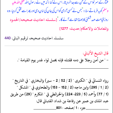
مختار کے سر کو اس کے تن سے جدا کر دیتا۔ اس نے کہا: کہ میں نے رسول اللہ
صلی اللہ علیہ
وسلم
کو یہ فرماتے سنا:
”
جس نے کسی آدمی کو اس کی جان کی امان دی اور پھر اسے قتل کر دیا، وہ
[سلسله احاديث صحيحه/الحدود
روز قیامت عہد شکنی کا جھنڈا تھامے آئے گا۔
“
والمعاملات والاحكام/حدیث: 1277]
سلسلہ احادیث صحیحہ ترقیم البانی:
440
قال الشيخ الألباني:
- " من أمن رجلا على دمه فقتله فإنه يحمل لواء غدر يوم القيامة ".
‏‏‏‏_____________________
‏‏‏‏رواه النسائي في " الكبرى " (2 / 52 / 2 - سير) والبخاري " في التاريخ "
‏‏‏‏(2 / 1 / 295) وابن ماجه (2 / 152 - 153) والطحاوي في " المشكل "
‏‏‏‏(1 / 77) وأحمد (5 / 223، 224) والخرائطي في " المكارم " (29) من طريق
‏‏‏‏عبد الملك بن عمير عن رفاعة بن شداد القتباني قال:
‏‏‏‏__________جزء : 1 /صفحہ : 801__________