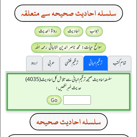
سلسله احاديث صحيحه سے متعلقہ
ابواب
احادیث
رواۃ الحدیث
سوانح حیات: محمد ناصر الدین الالبانی رحمہ اللہ
تمام کتب
ترقیم البانی
ترقيم فقہی
عربی
اردو
سلسله احاديث صحيحه ترقیم البانی سے تلاش کل احادیث (4035)
حدیث نمبر لکھیں:
سلسله احاديث صحيحه