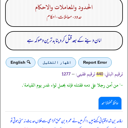
الحدود والمعاملات والاحكام
حدود، معاملات، احکام
امان دینے کے بعد قتل کر دینا بدترین دھوکہ ہے
Report Error
اظهار التشكيل
🔍 English
ترقیم الباني:
ترقیم فقہی:
--
1277
440
-" من أمن رجلا على دمه فقتله فإنه يحمل لواء غدر يوم القيامة".
حافظ محفوظ احمد
رفاعہ بن شداد قتبانی کہتے ہیں: اگر میں نے عمرو بن حمق خزاعی سے فلاں حدیث نہ سنی ہوتی تو