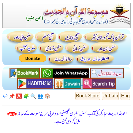
↩️
📌
🅰️
🧩
🔍
👥
🏠
Book Store
Ur-Latn
Eng
الحمدللہ! حدیث مبارک کی کتاب السنن الكبرى للبيهقي اردو عربی سرچ سہولت کے ساتھ
پیش کر دی گئی ہے۔