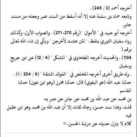
‏‏‏‏أخرجه أحمد (3 / 245) .
‏‏‏‏وتابعه حماد بن سلمة عنه إلا أنه أسقط من السند عمر وجعله من مسند
جابر.
‏‏‏‏أخرجه أبو عبيد في " الأموال " (رقم 270، 271) . والصواب الأول، وكذلك
‏‏‏‏رواه سفيان الثوري بلفظ: " لئن عشت لأخرجن " ويأتي إن شاء الله تعالى
برقم (
‏‏‏‏1134) . والحديث أخرجه الطحاوي في " المشكل " (4 / 12) عن ابن جريج
وسفيان
‏‏‏‏. وله طريق أخرى أخرجه المخلص في " الفوائد المنتقاة " (9 / 204 / 1) :
‏‏‏‏حدثنا عبد الله (هو البغوي) قال: حدثنا محرز (وهو ابن عون) حدثنا
القاسم
‏‏‏‏بن محمد عن عبد الله بن محمد عن جابر عن عمر به.
‏‏‏‏قلت: وهذا سند حسن، رجاله ثقات إلا أن عبد الله بن محمد وهو ابن عقيل
فيه
‏‏‏‏كلام لا ينزل حديثه عن مرتبة الحسن. ¤