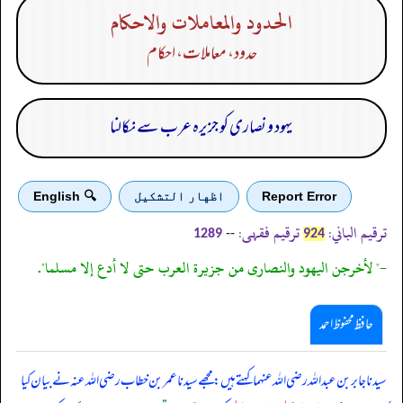
الحدود والمعاملات والاحكام
حدود، معاملات، احکام
یہود و نصاری کو جزیرہ عرب سے نکالنا
Report Error
اظهار التشكيل
🔍 English
ترقیم الباني:
ترقیم فقہی:
--
1289
924
-" لأخرجن اليهود والنصارى من جزيرة العرب حتى لا أدع إلا مسلما".
حافظ محفوظ احمد
سیدنا جابر بن عبداللہ رضی اللہ عنہما کہتے ہیں: مجھے سیدنا عمر بن خطاب رضی اللہ عنہ نے بیان کیا