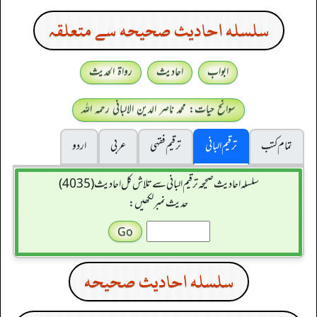
سلسله احاديث صحيحه سے متعلقہ
ابواب
احادیث
رواۃ الحدیث
سوانح حیات: محمد ناصر الدین الالبانی رحمہ اللہ
تمام کتب
ترقیم البانی
ترقيم فقہی
عربی
اردو
سلسله احاديث صحيحه ترقیم البانی سے تلاش کل احادیث (4035)
حدیث نمبر لکھیں:
سلسله احاديث صحيحه