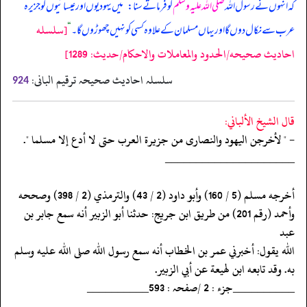
کہ انہوں نے رسول اللہ
صلی اللہ علیہ وسلم
کو فرماتے سنا:
”
میں یہودیوں اور عیسائیوں کو جزیرہ
[سلسله
عرب سے نکال دوں گا اور یہاں مسلمان کے علاوہ کسی کو نہیں چھوڑوں گا۔
“
احاديث صحيحه/الحدود والمعاملات والاحكام/حدیث: 1289]
سلسلہ احادیث صحیحہ ترقیم البانی:
924
قال الشيخ الألباني:
- " لأخرجن اليهود والنصارى من جزيرة العرب حتى لا أدع إلا مسلما ".
‏‏‏‏_____________________
‏‏‏‏أخرجه مسلم (5 / 160) وأبو داود (2 / 43) والترمذي (2 / 398) وصححه
‏‏‏‏وأحمد (رقم 201) من طريق ابن جريج: حدثنا أبو الزبير أنه سمع جابر بن
عبد
‏‏‏‏الله يقول: أخبرني عمر بن الخطاب أنه سمع رسول الله صلى الله عليه وسلم
‏‏‏‏به. وقد تابعه ابن لهيعة عن أبي الزبير.
‏‏‏‏__________جزء : 2 /صفحہ : 593__________