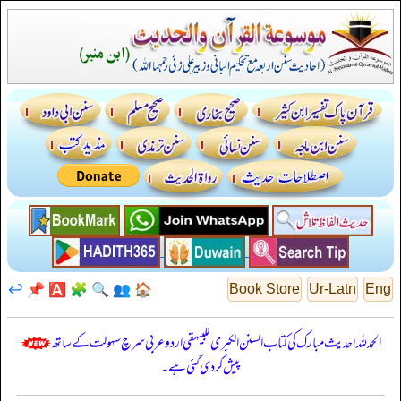
↩️
📌
🅰️
🧩
🔍
👥
🏠
Book Store
Ur-Latn
Eng
الحمدللہ! حدیث مبارک کی کتاب السنن الكبرى للبيهقي اردو عربی سرچ سہولت کے ساتھ
پیش کر دی گئی ہے۔