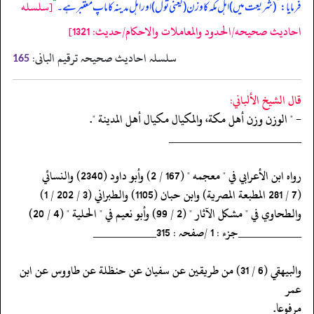
[سلسله
فرمایا:
”
(شریعت میں) اہل مکہ کا وزن (یعنی تول) اور اہل مدینہ کا ماپ معتبر ہے۔
“
احاديث صحيحه/الحدود والمعاملات والاحكام/حدیث: 1321]
سلسلہ احادیث صحیحہ ترقیم البانی:
165
قال الشيخ الألباني:
- " الوزن وزن أهل مكة، والمكيال مكيال أهل المدينة ".
‏‏‏‏_____________________
‏‏‏‏رواه ابن الأعرابي في " معجمه " (167 / 2) وأبو داود (2340) والنسائي
‏‏‏‏(7 / 281 المطبعة المصرية) وابن حبان (1105) والطبراني (3 / 202 / 1)
‏‏‏‏والطحاوي في " مشكل الآثار " (2 / 99) وأبو نعيم في " الحلية " (4 / 20)
‏‏‏‏__________جزء : 1 /صفحہ : 315__________
‏‏‏‏والبيهقي (6 / 31) من طريقين عن سفيان عن حنظلة عن طاووس عن ابن
عمر
‏‏‏‏مرفوعا.