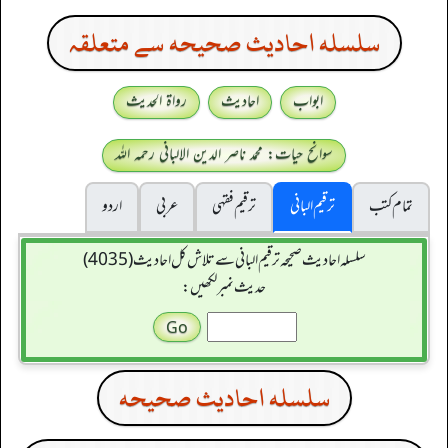
سلسله احاديث صحيحه سے متعلقہ
ابواب
احادیث
رواۃ الحدیث
سوانح حیات: محمد ناصر الدین الالبانی رحمہ اللہ
تمام کتب
ترقیم البانی
ترقيم فقہی
عربی
اردو
سلسله احاديث صحيحه ترقیم البانی سے تلاش کل احادیث (4035)
حدیث نمبر لکھیں:
سلسله احاديث صحيحه