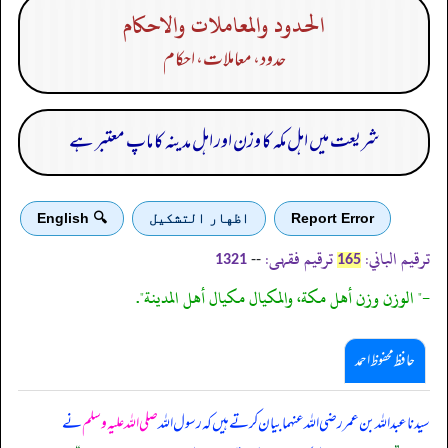
الحدود والمعاملات والاحكام
حدود، معاملات، احکام
شریعت میں اہل مکہ کا وزن اور اہل مدینہ کا ماپ معتبر ہے
Report Error
اظهار التشكيل
🔍 English
ترقیم الباني:
ترقیم فقہی:
--
1321
165
-" الوزن وزن أهل مكة، والمكيال مكيال أهل المدينة".
حافظ محفوظ احمد
سیدنا عبداللہ بن عمر رضی اللہ عنہما بیان کرتے ہیں کہ رسول اللہ
صلی اللہ علیہ وسلم
نے