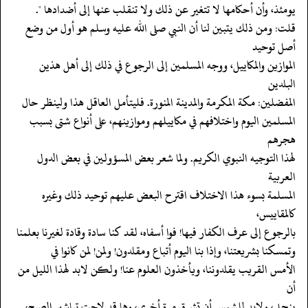
‏‏‏‏يومئذ، وأن أحكامها لا تتغير عن ذلك ولا تنقلب عنها إلى أضدادها ".
‏‏‏‏قلت: ومن ذلك يتبين لنا أن النبي صلى الله عليه وسلم هو أول من وضع
أصل توحيد
‏‏‏‏الموازين والمكاييل، ووجه المسلمين إلى الرجوع في ذلك إلى أهل هذين
البلدين
‏‏‏‏المفضلين: مكة المكرمة والمدينة المنورة. فليتأمل العاقل هذا ولينظر حال
‏‏‏‏المسلمين اليوم واختلافهم في مكاييلهم وموازينهم، على أنواع شتى بسبب
هجرهم
‏‏‏‏لهذا التوجيه النبوي الكريم. ولما شعر بعض المسؤولين في بعض الدول
العربية
‏‏‏‏المسلمة بسوء هذا الاختلاف اقترح البعض عليهم توحيد ذلك وغيره
كالمقاييس،
‏‏‏‏بالرجوع إلى عرف الكفار فيها! فوا أسفاه، لقد كنا سادة وقادة لغيرنا بعلمنا
‏‏‏‏وتمسكنا بشريعتنا، وإذا بنا اليوم أتباع ومقلدون! ولمن! لمن كانوا في
‏‏‏‏الأمس القريب يقلدوننا، ويأخذون العلوم عنا! ولكن لابد لهذا الليل من
أن
‏‏‏‏ينجلي، ولابد للشمس أن تشرق مرة أخرى، وها قد لاحت تباشير الصبح،