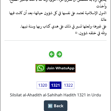
وأخذت
‏‏‏‏الدول الإسلامية تعتمد على نفسها في كل شؤون حياتها، بعد أن كانت فيها
عالة
‏‏‏‏على غيرها، ولعلها تسير في ذلك على هدي كتاب ربها وسنة نبيها.
‏‏‏‏ولله في خلقه شؤون. ¤
1320
1321
1322
Silsilat al-Ahadith al-Sahihah Hadith 1321 in Urdu
Back ⬅️