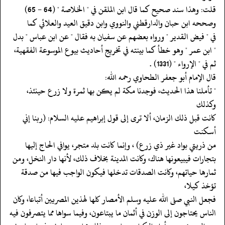
‏‏‏‏قلت: وهذا سند صحيح كما قال ابن الملقن في " الخلاصة " (64 - 65)
‏‏‏‏وصححه ابن حبان والدارقطني والنووي وابن دقيق العيد والعلائي كما
‏‏‏‏في " فيض القدير " ورواه بعضهم عن سفيان به فقال " عن ابن عباس " بدل
‏‏‏‏" ابن عمر " وهو خطأ كما بينته في تخريج أحاديث بيوع الموسوعة الفقهية،
‏‏‏‏ثم في " الإرواء " (1331) .
‏‏‏‏قال الإمام أبو جعفر الطحاوي رحمه الله:
‏‏‏‏" تأملنا هذا الحديث، فوجدنا مكة لم يكن بها ثمرة ولا زرع حينئذ،
وكذلك
‏‏‏‏كانت قبل ذلك الزمان، ألا ترى إلى قول إبراهيم عليه السلام: (ربنا إني
أسكنت
‏‏‏‏من ذريتي بواد غير ذي زرع) ، وإنما كانت بلد متجر، يوافي الحاج إليها
‏‏‏‏بتجارات فيبيعونها هناك، وكانت المدينة بخلاف ذلك، لأنها دار النخل، ومن
‏‏‏‏ثمارها حياتهم، وكانت الصدقات تدخلها فيكون الواجب فيها من صدقة
تؤخذ كيلا،
‏‏‏‏فجعل النبي صلى الله عليه وسلم الأمصار كلها لهذين المصريين أتباعا، وكان
‏‏‏‏الناس يحتاجون إلى الوزن في أثمان ما يبتاعون، وفيما سواها مما يتصرفون فيه