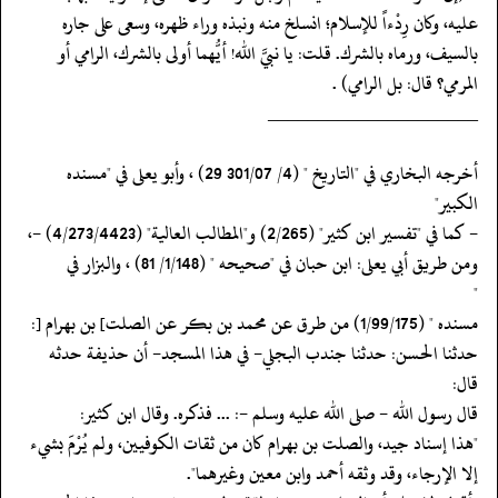
عليه، وكان رِدْءاً للإسلام؛ انسلخ منه ونبذه وراء ظهره، وسعى على جاره
بالسيف، ورماه بالشرك. قلت: يا نبيَّ الله! أيُّهما أولى بالشرك، الرامي أو
المرمي؟ قال: بل الرامي) .
‏‏‏‏_____________________
‏‏‏‏أخرجه البخاري في "التاريخ " (4/ 301/07 29) ، وأبو يعلى في "مسنده
الكبير"
‏‏‏‏- كما في "تفسير ابن كثير" (2/265) و"المطالب العالية" (4/273/4423) -،
ومن طريق أبي يعلى: ابن حبان في "صحيحه " (1/148/ 81) ، والبزار في
‏‏‏‏"
‏‏‏‏مسنده " (1/99/175) من طرق عن محمد بن بكر عن الصلت] بن بهرام [:
حدثنا الحسن: حدثنا جندب البجلي- في هذا المسجد- أن حذيفة حدثه
قال:
‏‏‏‏قال رسول الله - صلى الله عليه وسلم -: ... فذكره. وقال ابن كثير:
‏‏‏‏"هذا إسناد جيد، والصلت بن بهرام كان من ثقات الكوفيين، ولم يُرْمَ بشيء
‏‏‏‏إلا الإرجاء، وقد وثقه أحمد وابن معين وغيرهما".