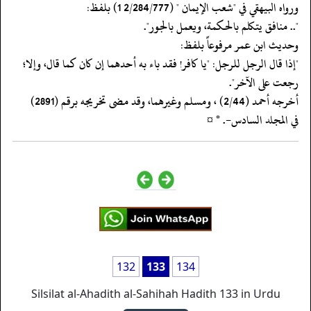
ورواه البيهقي في "شعب الإيمان " (2/284/777 1) بلفظ:
‏‏‏‏".. منافق يتكلم بالحكمة، ويعمل بالجور".
‏‏‏‏وحديث ابن عمر مرفوعاً بلفظ:
‏‏‏‏"إذا قال الرجل للرجل: "يا كافر! فقد باء به أحدهما إن كان كما قال، وإلا؛
رجعت على الآخر".
‏‏‏‏أخرجه أحمد (2/44) ، ومسلم وغيرهما، وقد مضى تخريجه برقم (2891)
‏‏‏‏في المجلد السادس-. * ¤
132
133
134
Silsilat al-Ahadith al-Sahihah Hadith 133 in Urdu