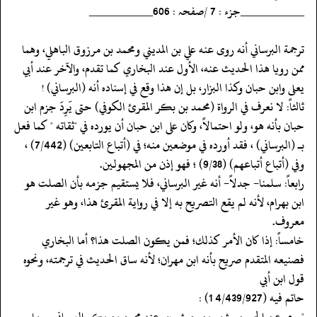
‏‏‏‏__________جزء : 7 /صفحہ : 606__________
‏‏‏‏ترجمة البرساني أنه روى عنه علي بن المديني ومحمد بن مرزوق الباهلي، وهما
ممن رويا هذا الحديث عنه، الأول عند البخاري كما تقدم، والآخر عند أبي
يعلى وابن حبان وكذا البزار، بل إن هذا وقع في إسناده أنه (البرساني) !
‏‏‏‏ثالثاً: لا نعرف في الرواة (محمد بن بكر المقرئ الكوفي) حتى يَرِدَ جزم ابن
حبان بأنه هو، ولو احتمالاً، وكان على ابن حبان أن يورده في "ثقاته " كما فعل
بـ (البرساني) ، فقد أورده في موضعين منه؛ في (أتباع التابعين) (7/442) ،
وفي (أتباع أتباعهم) (9/38) ؛ فهو إذن من المجهولين.
‏‏‏‏رابعاً: سلمنا- جدلاً- أنه غير البرساني، فلا يستقيم جزمه بأن الصلت هو
‏‏‏‏ابن بهرام، لأنه لم يقع التصريح به إلا في رواية المقرئ هذا، وهو غير
معروف.
‏‏‏‏خامساً: إذا كان الأمر كذلك؛ فمن يكون الصلت هذا؟ أما البخاري
فصنيعه المتقدم صريح بأنه ابن مهران؛ لأنه ساق الحديث في ترجمته، ونحوه
قول ابن أبي
‏‏‏‏حاتم فيه (4/439/927 1) :
‏‏‏‏"روى عن الحسن وشهر بن حوشب، وعنه محمد بن بكر البرساني وسهل