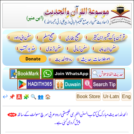
↩️
📌
🅰️
🧩
🔍
👥
🏠
Book Store
Ur-Latn
Eng
الحمدللہ! حدیث مبارک کی کتاب السنن الكبرى للبيهقي اردو عربی سرچ سہولت کے ساتھ
پیش کر دی گئی ہے۔