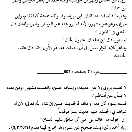
‏‏‏‏ابن حماد".
‏‏‏‏وعليه " فالصلت هنا اثنان: ابن بهرام، وقد وثقه جماعة كما تقدم، وابن
مهران، وهو غير مشهور؛ لأنه لم يرو عنه غير البرساني وشهر، ولذلك قال
الذهبي في " الميزان ":
‏‏‏‏"مستور، قال ابن القطان: مجهول الحال ".
‏‏‏‏وظاهر كلام البزار يميل إلى أن الصلت هذا هو الأول؛ فقد قال عقب
الحديث:
‏‏‏‏"
‏‏‏‏__________جزء : 7 /صفحہ : 607__________
‏‏‏‏لا نعلمه يروى إلا عن حذيفة، وإسناده حسن، والصلت مشهور، ومن بعده
لا يسأل عن أمثالهم ".
‏‏‏‏قلت: وسواء كان هذا أو ذاك، فالحديث حسن إن شاء الله تعالى؛ لأن له
شواهد في الجملة، منها حديث عمر مرفوعاً:
‏‏‏‏"إن أخوف ما أخاف على أمتي كل منافق عليم اللسان "
‏‏‏‏رواه أحمد وغيره بسند صحيح عن عمر، وهو مخرج فيما تقدم (3/11/1013) .