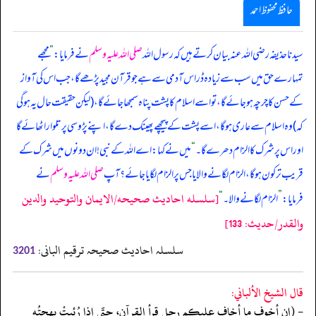
حافظ محفوظ احمد
سیدنا حذیفہ رضی اللہ عنہ بیان کرتے ہیں کہ رسول اللہ
صلی اللہ علیہ وسلم
نے فرمایا:
”
مجھے
تمہارے حق میں سب سے زیادہ ڈر اس آدمی سے ہے جو قرآن مجید پڑھے گا، جب اس کی آواز
کے حسن کا چرچہ ہو جائے گا، تو اسے اسلام کا پشت پناہ سمجھا جائے گا، (لیکن حقیقت حال یہ ہو گی
کہ) وہ اسلام سے عاری ہو گا، اسے پشت کے پیچھے پھینک دے گا، اپنے پڑوسی پر تلوار اٹھائے گا
اور اس پر شرک کا الزام دھرے گا۔
“
میں نے کہا: اے اللہ کے نبی! ان دونوں میں شرک کے
قریب تر کون ہو گا، الزام لگانے والا یا جس پر الزام لگایا جائے؟ آپ
صلی اللہ علیہ وسلم
نے
[سلسله احاديث صحيحه/الايمان والتوحيد والدين
فرمایا:
”
الزام لگانے والا۔
“
والقدر/حدیث: 133]
سلسلہ احادیث صحیحہ ترقیم البانی:
3201
قال الشيخ الألباني:
- (إن أخوف ما أخاف عليكم رجل قرأ القرآن، حتّى إذا رُئيتْ بهجتُه