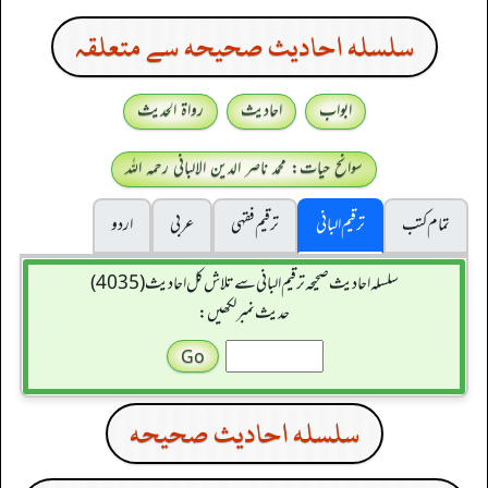
سلسله احاديث صحيحه سے متعلقہ
ابواب
احادیث
رواۃ الحدیث
سوانح حیات: محمد ناصر الدین الالبانی رحمہ اللہ
تمام کتب
ترقیم البانی
ترقيم فقہی
عربی
اردو
سلسله احاديث صحيحه ترقیم البانی سے تلاش کل احادیث (4035)
حدیث نمبر لکھیں:
سلسله احاديث صحيحه