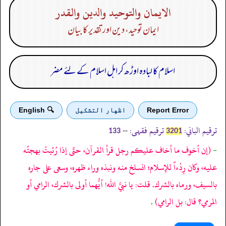
الايمان والتوحيد والدين والقدر
ایمان توحید، دین اور تقدیر کا بیان
اسلام کا لبادہ اوڑھ کر اہل اسلام کے لئے مضر
Report Error
اظهار التشكيل
🔍 English
ترقیم الباني:
ترقیم فقہی:
--
133
3201
-
(إن أخوف ما أخاف عليكم رجل قرأ القرآن، حتّى إذا رُئيتْ بهجتُه
عليه، وكان رِدْءاً للإسلام؛ انسلخ منه ونبذه وراء ظهره، وسعى على جاره
بالسيف، ورماه بالشرك. قلت: يا نبيَّ الله! أيُّهما أولى بالشرك، الرامي أو
المرمي؟ قال: بل الرامي)
.