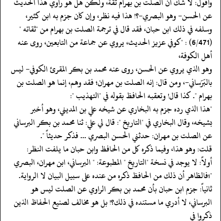
‏‏‏‏وأقول: لا شك أن الصلت بن بهرام ثقة، ولكن هل هو راوي هذا الحديث
‏‏‏‏عن الحسن- وهو البصري-؟! هذا فيه نظر، وإن كان جزم به ابن كثير،
وسلفه في ذلك ابن حبان، فقد قال في ترجمة الصلت بن بهرام من "ثقاته "
(6/471) : "كوفي عزيز الحديث، يروي عن جماعة من التابعين، روى عنه
أهل الكوفة،
‏‏‏‏وهو الذي يروي عن الحسن، روى عنه محمد بن بكر المقرئ الكوفي- ليس
بالبَرَساني-، ومن قال: إنه الصلت بن مهران؛ فقد وهم، إنما هو الصلت بن
بهرام ". كذا قال! وتعقبه الحافظ بقوله في "التهذيب ":
‏‏‏‏"هذا الذي رده جزم به البخاري عن شيخه علي بن المديني، وهو أخبر
بشيخه، وقال البخاري في "التاريخ ": قال لي علي: ثنا محمد بن بكر البرساني
عن الصلت بن مهران: حدثني الحسن البصري ... فذكر حديثاً ".
‏‏‏‏قلت: وهو هذا، وفيما ذكره كل من الحافظ وابن حبان ما يلفت النظر:
‏‏‏‏أولاً: لا يوجد في نسخة "التاريخ " المطبوعة: " البرساني، ابن مهران، البصري
"؛فالظاهر أن ذلك من الحافظ ذكره من عنده على سبيل البيان لا الرواية.
‏‏‏‏ثانياً: جزم ابن حبان بأن محمد بن بكر الراوي عن الصلت ليس هو
البرساني، لا أدري ما مستنده في ذلك؟! بل هو مخالف لصنيع الحفاظ الذين
ذكروا في