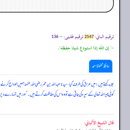
ترقیم الباني:
ترقیم فقہی:
--
136
2547
-" إن الله إذا استودع شيئا حفظه".
حافظ محفوظ احمد
مجاہد کہتے ہیں: میں عراق کی طرف گیا، سیدنا عبداللہ بن عمر رضی اللہ عنہما ہمیں الود
کوئی چیز اللہ تعالی کے سپرد کی جاتی ہے تو وہ اس کی حفاظت کرتے ہیں۔
“
اور میں تمہارے دین، 
قال الشيخ الألباني: