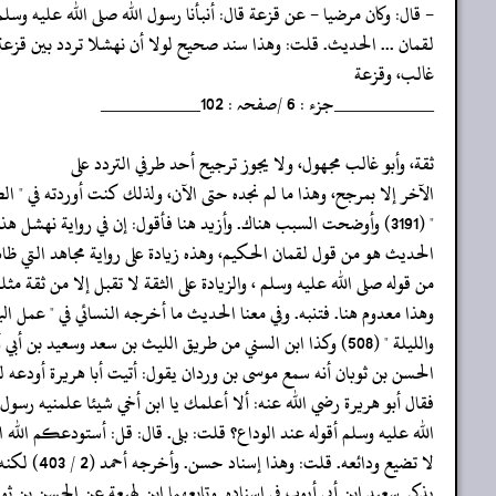
‏‏‏‏- قال: وكان مرضيا - عن قزعة قال: أنبأنا رسول الله صلى الله عليه وسلم
‏‏‏‏لقمان ... الحديث. قلت: وهذا سند صحيح لولا أن نهشلا تردد بين قزعة 
‏‏‏‏غالب، وقزعة
‏‏‏‏__________جزء : 6 /صفحہ : 102__________
‏‏‏‏ثقة، وأبو غالب مجهول، ولا يجوز ترجيح أحد طرفي التردد على
‏‏‏‏الآخر إلا بمرجح، وهذا ما لم نجده حتى الآن، ولذلك كنت أوردته في " ا
‏‏‏‏" (3191) وأوضحت السبب هناك. وأزيد هنا فأقول: إن في رواية نهشل هذه أن
‏‏‏‏الحديث هو من قول لقمان الحكيم، وهذه زيادة على رواية مجاهد التي ظاه
‏‏‏‏من قوله صلى الله عليه وسلم ، والزيادة على الثقة لا تقبل إلا من ثقة مثل
‏‏‏‏وهذا معدوم هنا. فتنبه. وفي معنا الحديث ما أخرجه النسائي في " عمل الي
‏‏‏‏والليلة " (508) وكذا ابن السني من طريق الليث بن سعد وسعيد بن أبي أيوب عن
‏‏‏‏الحسن بن ثوبان أنه سمع موسى بن وردان يقول: أتيت أبا هريرة أودعه ل
‏‏‏‏فقال أبو هريرة رضي الله عنه: ألا أعلمك يا ابن أخي شيئا علمنيه رسول 
‏‏‏‏الله عليه وسلم أقوله عند الوداع؟ قلت: بلى. قال: قل: أستودعكم الله 
‏‏‏‏لا تضيع ودائعه. قلت: وهذا إسناد حسن. وأخرجه أحمد (2 / 403) لكنه لم
‏‏‏‏يذكر سعيد ابن أبي أيوب في إسناده. وتابعهما ابن لهيعة عن الحسن بن ثوب