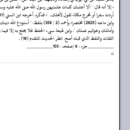
‏‏‏‏، إلا أنه قال: " ألا أعلمك كلمات علمنيهن رسول الله صلى الله عليه وسلم
‏‏‏‏أردت سفرا أو تخرج مكانا، تقول لأهلك.. "، فذكره. أخرجه ابن السني (501)
‏‏‏‏وابن ماجه (2825) مختصرا، وأحمد (2 / 358) بلفظ: " أستودع الله دينك
‏‏‏‏وأمانتك وخواتيم عملك ". وابن لهيعة سيىء الحفظ فلا يحتج به إلا فيما 
‏‏‏‏الثقات واللفظ الذي قبله أصح. انظر الحديث المتقدم (16) .
‏‏‏‏__________جزء : 6 /صفحہ : 103__________
‏‏‏‏¤