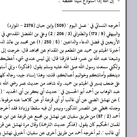
- " إن الله إذا استودع شيئا حفظه ".
‏‏‏‏_____________________
‏‏‏‏أخرجه النسائي في " عمل اليوم " (509) وابن حبان (2376 - الموارد)
‏‏‏‏والبيهقي (9 / 173) والطبراني (3 / 206 / 2) وعلي بن المفضل المقدسي في "
‏‏‏‏الأربعين في فضل الدعاء والداعين " (5 / 250 / 1) عن محمد بن عائذ الدمشقي:
‏‏‏‏أخبرنا الهيثم بن حميد عن المطعم بن المقدام عن مجاهد قال: خرجت إلى ا
‏‏‏‏وشيعنا عبد الله بن عمر، فلما فارقنا قال: إني ليس عندي شيء أعطيكم
‏‏‏‏ولكني سمعت رسول الله صلى الله عليه وسلم يقول: (فذكره) ، وإني أستو
‏‏‏‏دينكم وأمانتكم وخواتيم أعمالكم. قلت: وهذا إسناد جيد، رجاله كله
‏‏‏‏على ضعف يسير في الهيثم بن حميد. وله شاهد من حديث عمر رضي الله 
‏‏‏‏عبد الوهاب بن أحمد أبو الحسين في " حديث أبي بكر بن أبي الحديد " (ق 191 /
‏‏‏‏) عن نهشل الضبي عن أبي غالب أو أبي قزعة أو عن كلاهما عنه مرفوعا
‏‏‏‏وجدته بخطي عن المصدر المذكور، ويبدو أن فيه سقطا وزيادة فقد أخرجه
‏‏‏‏أحمد (2 / 87) من طريق سفيان عن نهشل بن مجمع عن قزعة عن ابن عمر قال: " إن
‏‏‏‏لقمان الحكيم كان يقول: (فذكر حديث الترجمة) وقال مرة نهشل عن قز
‏‏‏‏أبي غالب ". ثم أخرجه أحمد من طريق أخرى عن سفيان: أخبرني نهشل 