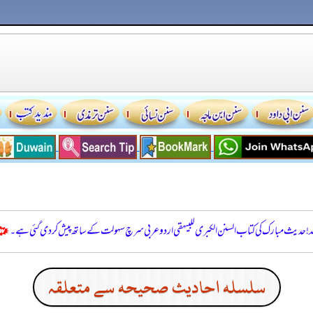
للہ! حدیث مبارک کی کتاب السنن الكبرى للبيهقي اردو عربی سرچ سہولت کے ساتھ پیش کر دی گئی ہے۔
سلسله احاديث صحيحه سے متعلقہ