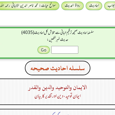
بواب
احادیث
رواۃ الحدیث
سوانح حیات: محمد ناصر الدین الالبانی رحمہ اللہ
سلسله احاديث صحيحه ترقیم البانی سے تلاش کل احادیث (4035)
حدیث نمبر لکھیں:
سلسله احاديث صحيحه
الايمان والتوحيد والدين والقدر
ایمان توحید، دین اور تقدیر کا بیان