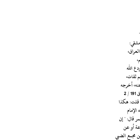
لعراق،
،
دع الله
م ثقات،
عنه، أخرجه
 2
. قلت: هكذا
 الإمام
عة أو عن
بن مجمع الضبي