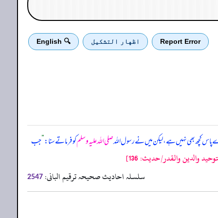
Report Error
اظهار التشكيل
🔍 English
ے پاس کچھ بھی نہیں ہے، لیکن میں نے رسول اللہ
صلی اللہ علیہ وسلم
کو فرماتے سنا:
”
جب
يد والدين والقدر/حدیث: 136]
سلسلہ احادیث صحیحہ ترقیم البانی:
2547