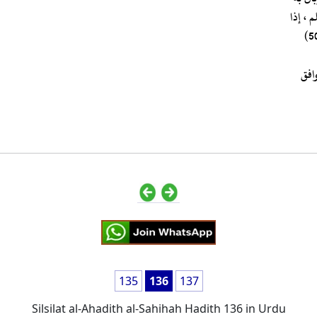
 ، إذا
وافق
135
136
137
Silsilat al-Ahadith al-Sahihah Hadith 136 in Urdu