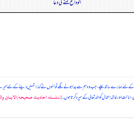
الوداع کہنے کی دعا
اع کرنے کے لئے ہمارے ساتھ چلے، جب وہ ہم سے جدا ہونے لگے تو انہوں نے کہا: تمہیں دینے کے لئے میر
[سلسله احاديث صحيحه/الايمان والتوح
امانت اور خاتمہ اعمال کو اللہ تعالی کے سپرد کرتا ہوں۔