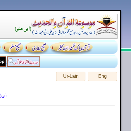
Ur-Latn
Eng
الحمد