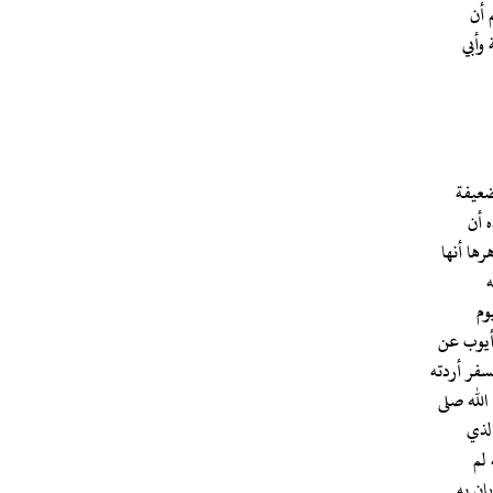
 أن
وأبي
لضعيفة
رها أنها
ه
وم
سفر أردته
الله صلى
الذي
ان به