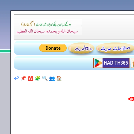
↩️
📌
🅰️
🧩
🔍
👥
🏠