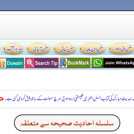
للہ! حدیث مبارک کی کتاب السنن الكبرى للبيهقي اردو عربی سرچ سہولت کے ساتھ پیش کر دی گئی ہے۔
سلسله احاديث صحيحه سے متعلقہ