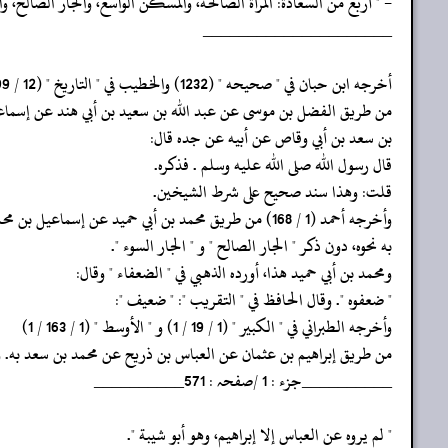
- " أربع من السعادة: المرأة الصالحة، والمسكن الواسع، والجار الصالح، وا
‏‏‏‏_____________________
‏‏‏‏أخرجه ابن حبان في " صحيحه " (1232) والخطيب في " التاريخ " (12 / 99)
‏‏‏‏من طريق الفضل بن موسى عن عبد الله بن سعيد بن أبي هند عن إسما
‏‏‏‏بن سعد بن أبي وقاص عن أبيه عن جده قال:
‏‏‏‏قال رسول الله صلى الله عليه وسلم . فذكره.
‏‏‏‏قلت: وهذا سند صحيح على شرط الشيخين.
‏‏‏‏وأخرجه أحمد (1 / 168) من طريق محمد بن أبي حميد عن إسماعيل بن محمد ابن سعد
‏‏‏‏به نحوه، دون ذكر " الجار الصالح " و " الجار السوء ".
‏‏‏‏ومحمد بن أبي حميد هذا، أورده الذهبي في " الضعفاء " وقال:
‏‏‏‏" ضعفوه ". وقال الحافظ في " التقريب ": " ضعيف ":
‏‏‏‏وأخرجه الطبراني في " الكبير " (1 / 19 / 1) و " الأوسط " (1 / 163 / 1)
‏‏‏‏من طريق إبراهيم بن عثمان عن العباس بن ذريح عن محمد بن سعد به. و
‏‏‏‏__________جزء : 1 /صفحہ : 571__________
‏‏‏‏" لم يروه عن العباس إلا إبراهيم، وهو أبو شيبة ".