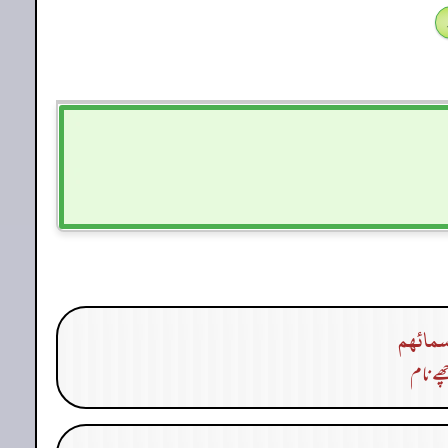
سمائهم
ھے نام