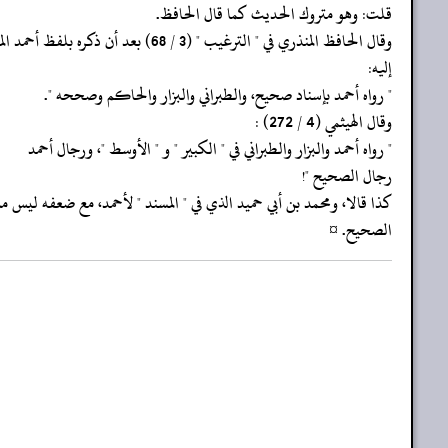
‏‏‏‏قلت: وهو متروك الحديث كما قال الحافظ.
‏‏‏‏وقال الحافظ المنذري في " الترغيب " (3 / 68) بعد أن ذكره بلفظ أحمد المشار
‏‏‏‏إليه:
‏‏‏‏" رواه أحمد بإسناد صحيح، والطبراني والبزار والحاكم وصححه ".
‏‏‏‏وقال الهيثمي (4 / 272) :
‏‏‏‏" رواه أحمد والبزار والطبراني في " الكبير " و " الأوسط "، ورجال أحمد
‏‏‏‏رجال الصحيح "!
‏‏‏‏كذا قالا، ومحمد بن أبي حميد الذي في " المسند " لأحمد، مع ضعفه ليس 
‏‏‏‏الصحيح. ¤