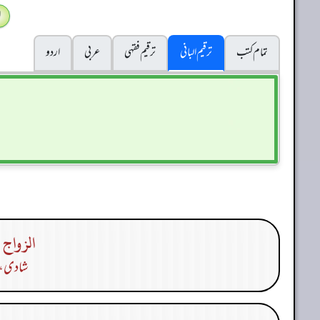
ا
تمام کتب
ترقیم البانی
ترقيم فقہی
عربی
اردو
الزواج 
شادی، ب