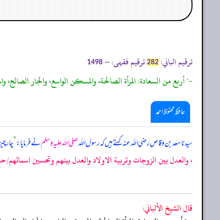
ترقیم الباني:
ترقیم فقہی:
--
1498
282
-" أربع من السعادة: المرأة الصالحة، والمسكن الواسع، والجار الصالح، وال
حافظ محفوظ احمد
سیدنا سعد بن وقاص رضی اللہ عنہ کہتے ہیں کہ رسول اللہ
صلی اللہ علیہ وسلم
نے فرمایا:
”
چار چی
، والعدل بين الزوجات وتربية الاولاد والعدل بينهم وتحسين اسمائهم/حدیث: 
قال الشيخ الألباني: