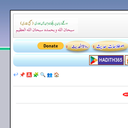
↩️
📌
🅰️
🧩
🔍
👥
🏠