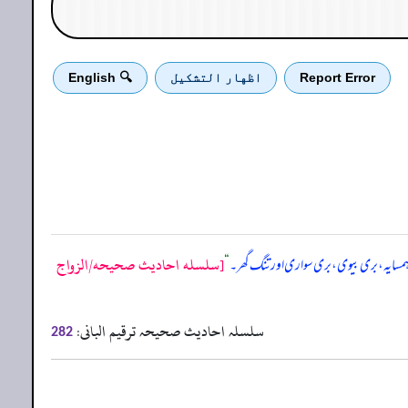
Report Error
اظهار التشكيل
🔍 English
[سلسله احاديث صحيحه/الزواج
ہمسایہ، بری بیوی، بری سواری اور تنگ گھر۔
“
سلسلہ احادیث صحیحہ ترقیم البانی:
282