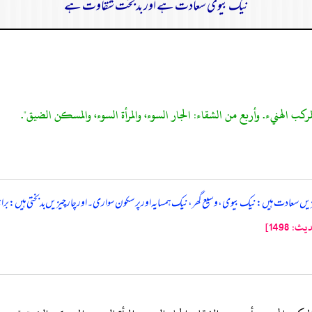
نیک بیوی سعادت ہے اور بدبخت شقاوت ہے
مركب الهنيء. وأربع من الشقاء: الجار السوء، والمرأة السوء، والمسكن الضيق".
زیں سعادت ہیں: نیک بیوی، وسیع گھر، نیک ہمسایہ اور پرسکون سواری۔ اور چار چیزیں بدبختی ہیں: برا 
1498]