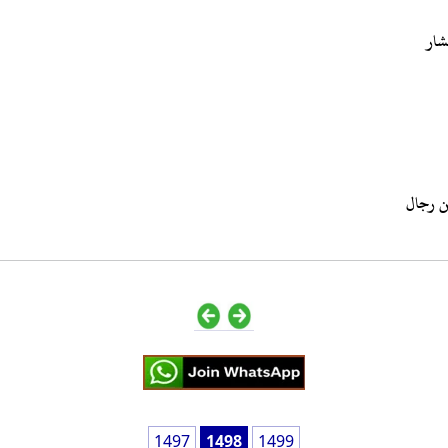
من رجال
1497
1498
1499