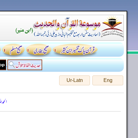
Ur-Latn
Eng
الحمد