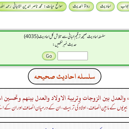
بواب
احادیث
رواۃ الحدیث
سوانح حیات: محمد ناصر الدین الالبانی رحمہ اللہ
سلسله احاديث صحيحه ترقیم البانی سے تلاش کل احادیث (4035)
حدیث نمبر لکھیں:
سلسله احاديث صحيحه
، والعدل بين الزوجات وتربية الاولاد والعدل بينهم وتحسين ا
یویوں کے مابین انصاف، اولاد کی تربیت، ان کے درمیان انصاف اور ان کے اچ