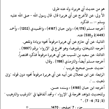
‏‏‏‏هو من حديث أبي هريرة، وله عنه طرق:
‏‏‏‏الأ ولى: عن الأعرج عن أبي هريرة قال: قال رسول الله - صلى الله عليه
وسلم -: ... فذكره.
‏‏‏‏أخرجه مسلم (4/178) ، وابن حبان (4167) ، والحميدي (1202) ، وأحمد
(2/449 و530) عنه.
‏‏‏‏الثانية: عن أبي حازم عن أبي هريرة مرفوعاً نحوه؛ بزيادة ونقص.
‏‏‏‏أخرجه الشيخان، وغيرهما، وهو مخرج في "الإرواء" برقم (1997) .
‏‏‏‏الثالثة: عن سعيد بن المسيب عن أبي هريرة مرفوعاً فذكره مختصراً.
‏‏‏‏أخرجه مسلم أيضاً، والترمذي (1188) . وقال:
‏‏‏‏"حديث حسن صحيح غريب ".
‏‏‏‏الرابعة: عن ابن عجلان عن أبيه عن أبي هريرة مرفوعاً نحوه، دون قوله: "وإن
ذهبت ... ".
‏‏‏‏أخرجه ابن حبان (4168) ، وسنده حسن.
‏‏‏‏وللحديث شواهد مخرجة في "الإرواء "، وتجد ألفاظها في "الترغيب والترهيب "
(3/ 72/ 6- 7) . *
‏‏‏‏__________جزء : 7 /صفحہ : 1470__________ ¤