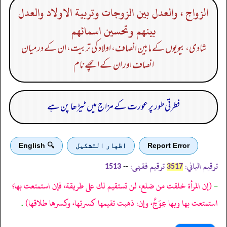
الزواج ، والعدل بين الزوجات وتربية الاولاد والعدل
بينهم وتحسين اسمائهم
شادی، بیویوں کے مابین انصاف، اولاد کی تربیت، ان کے درمیان
انصاف اور ان کے اچھے نام
فطرتی طور پر عورت کے مزاج میں ٹیڑھا پن ہے
Report Error
اظهار التشكيل
🔍 English
ترقیم الباني:
ترقیم فقہی:
--
1513
3517
-
(إن المرأة خلقت من ضلع، لن تستقيم لك على طريقة، فإن استمتعت بها؛
استمتعت بها وبها عِوَجٌ، وإن: ذهبت تقيمها كسرتها، وكسرها طلاقها)
.