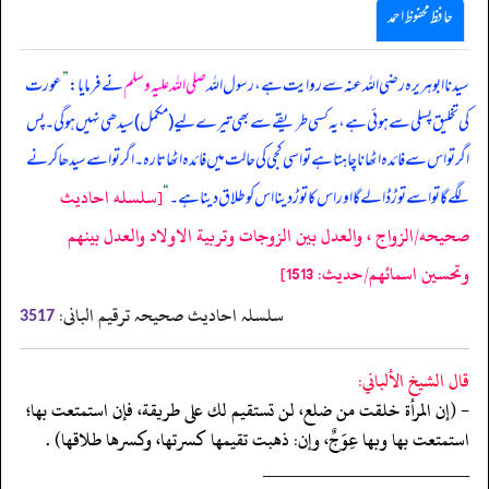
حافظ محفوظ احمد
سیدنا ابوہریرہ رضی اللہ عنہ سے روایت ہے، رسول اللہ
صلی اللہ علیہ وسلم
نے فرمایا:
”
عورت
کی تخلیق پسلی سے ہوئی ہے، یہ کسی طریقے سے بھی تیرے لیے (مکمل) سیدھی نہیں ہو گی۔ پس
اگر تو اس سے فائدہ اٹھانا چاہتا ہے تو اسی کجی کی حالت میں فائدہ اٹھاتا رہ۔ اگر تو اسے سیدھا کرنے
[سلسله احاديث
لگے گا تو اسے توڑ ڈالے گا اور اس کا توڑ دینا اس کو طلاق دینا ہے۔
“
صحيحه/الزواج ، والعدل بين الزوجات وتربية الاولاد والعدل بينهم
وتحسين اسمائهم/حدیث: 1513]
سلسلہ احادیث صحیحہ ترقیم البانی:
3517
قال الشيخ الألباني:
- (إن المرأة خلقت من ضلع، لن تستقيم لك على طريقة، فإن استمتعت بها؛
استمتعت بها وبها عِوَجٌ، وإن: ذهبت تقيمها كسرتها، وكسرها طلاقها) .
‏‏‏‏_____________________