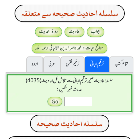
سلسله احاديث صحيحه سے متعلقہ
ابواب
احادیث
رواۃ الحدیث
سوانح حیات: محمد ناصر الدین الالبانی رحمہ اللہ
تمام کتب
ترقیم البانی
ترقيم فقہی
عربی
اردو
سلسله احاديث صحيحه ترقیم البانی سے تلاش کل احادیث (4035)
حدیث نمبر لکھیں:
سلسله احاديث صحيحه