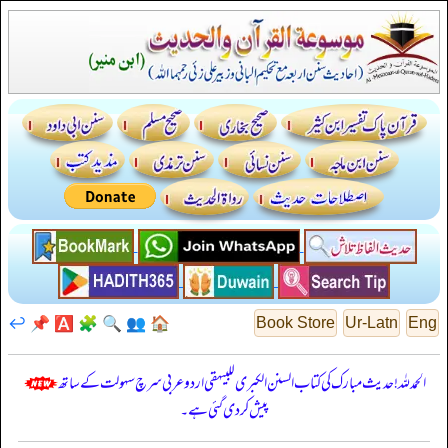
↩️
📌
🅰️
🧩
🔍
👥
🏠
Book Store
Ur-Latn
Eng
الحمدللہ! حدیث مبارک کی کتاب السنن الكبرى للبيهقي اردو عربی سرچ سہولت کے ساتھ
پیش کر دی گئی ہے۔