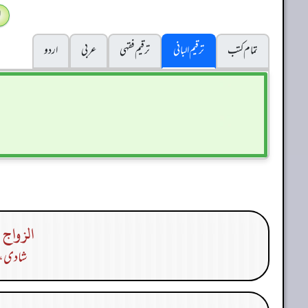
ا
تمام کتب
ترقیم البانی
ترقيم فقہی
عربی
اردو
الزواج 
شادی، ب