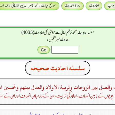
بواب
احادیث
رواۃ الحدیث
سوانح حیات: محمد ناصر الدین الالبانی رحمہ اللہ
سلسله احاديث صحيحه ترقیم البانی سے تلاش کل احادیث (4035)
حدیث نمبر لکھیں:
سلسله احاديث صحيحه
، والعدل بين الزوجات وتربية الاولاد والعدل بينهم وتحسين ا
یویوں کے مابین انصاف، اولاد کی تربیت، ان کے درمیان انصاف اور ان کے اچ