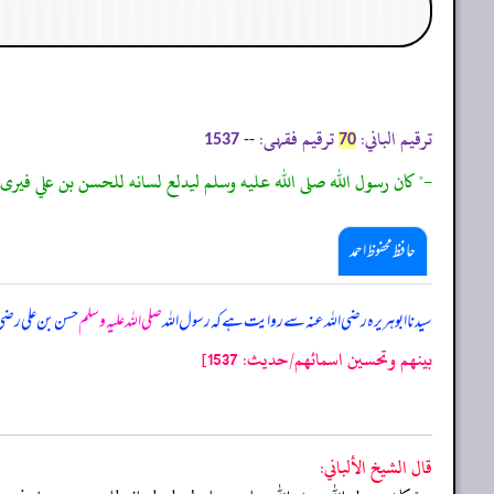
ترقیم الباني:
ترقیم فقہی:
--
1537
70
-" كان رسول الله صلى الله عليه وسلم ليدلع لسانه للحسن بن علي فيرى 
حافظ محفوظ احمد
سیدنا ابوہریرہ رضی الله عنہ سے روایت ہے کہ رسول الله
صلی اللہ علیہ وسلم
حسن بن علی رضی ا
بينهم وتحسين اسمائهم/حدیث: 1537]
قال الشيخ الألباني: