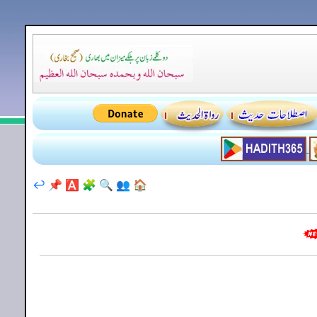
↩️
📌
🅰️
🧩
🔍
👥
🏠