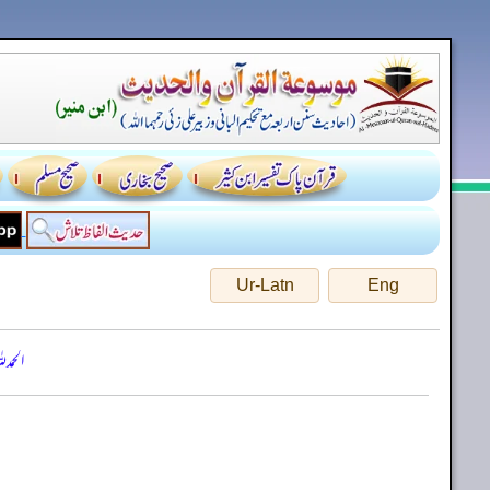
Ur-Latn
Eng
الحمد