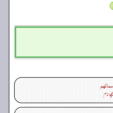
سمائهم
ھے نام