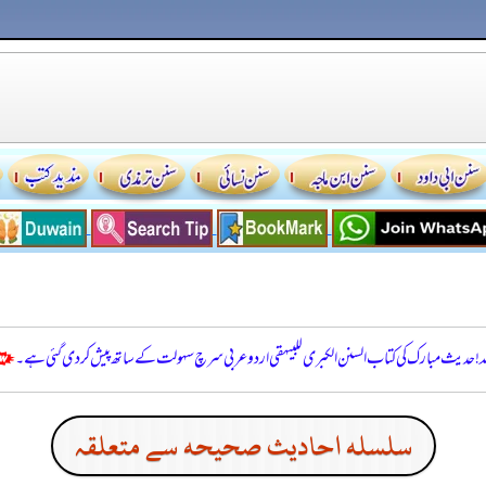
للہ! حدیث مبارک کی کتاب السنن الكبرى للبيهقي اردو عربی سرچ سہولت کے ساتھ پیش کر دی گئی ہے۔
سلسله احاديث صحيحه سے متعلقہ