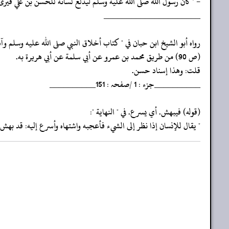
- " كان رسول الله صلى الله عليه وسلم ليدلع لسانه للحسن بن علي فيرى 
‏‏‏‏_____________________
‏‏‏‏رواه أبو الشيخ ابن حبان في " كتاب أخلاق النبي صلى الله عليه وسلم وآد
‏‏‏‏(ص 90) من طريق محمد بن عمرو عن أبي سلمة عن أبي هريرة به.
‏‏‏‏قلت: وهذا إسناد حسن.
‏‏‏‏__________جزء : 1 /صفحہ : 151__________
‏‏‏‏(قوله) فيبهش. أي يسرع. في " النهاية ":
‏‏‏‏" يقال للإنسان إذا نظر إلى الشيء فأعجبه واشتهاه وأسرع إليه: قد بهش إ