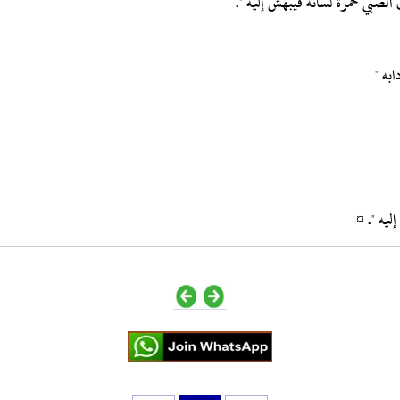
الصبي حمرة لسانه فيبهش إليه ".
ابه "
ليه ". ¤