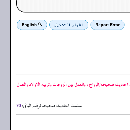
Report Error
اظهار التشكيل
🔍 English
احاديث صحيحه/الزواج ، والعدل بين الزوجات وتربية الاولاد والعدل
سلسلہ احادیث صحیحہ ترقیم البانی:
70