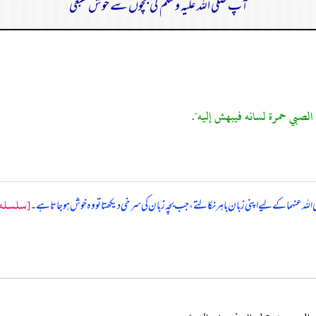
آپ صلی اللہ علیہ وسلم کی بچوں سے خوش طبعی
الصبي حمرة لسانه فيبهش إليه".
[سلسله 
لله عنہما کے لیے اپنی زبان باہر نکالتے، جب بچہ زبان کی سرخی دیکھتا تو وہ خوش ہو جاتا ہے۔