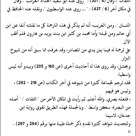
‏‏‏‏الثقات "، وقال (8 / 301) : " روى عنه أبو سعيد الحداد الغرائب ". وقال
‏‏‏‏في مكان آخر (6 / 437) : " ... روى عنه الواسطيون ". ونقله عنه الحافظ في
"
‏‏‏‏اللسان ". ومن الغريب، أنه لم يذكر في هذه الترجمة كل ما نقلته آنفا عن ابن
‏‏‏‏أبي حاتم ومن قبله! وأما محمد بن كثير ابن بنت يزيد بن هارون فلم أقف
الآن
‏‏‏‏على ترجمة له فيما بين يدي من المصادر، وقد عرفت مما سبق أنه من شيوخ
البزار
‏‏‏‏وبحشل، وقد روى هذا له أحاديث أخرى (ص 160 و 205) ويبدو أنه ليس
واسطيا،
‏‏‏‏فقد ترجم لجماعة كثيرة من شيوخه في آخر الكتاب (ص 218 - 292) ،
وليس هو فيهم
‏‏‏‏، فلعله بصري. والله أعلم. ثم رأيت في المكان الآخر من " الثقات ": " أصله
‏‏‏‏من البصرة، سكن واسط ". وبالجملة فهذه الطريق تقوي رواية ابن
جدعان، لاسيما
‏‏‏‏وللحديث شواهد كثيرة تقدم ذكر جملة طيبة منها برقم (294 و 297) .
‏‏‏‏¤