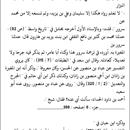
البزار
‏‏‏‏: " لا نعلم رواه هكذا إلا سليمان وعلي بن يزيد، ولم نسمعه إلا من محمد
عن
‏‏‏‏سرور ". قلت: وبالإسناد الأول أخرجه بحشل في " تاريخ واسط " (ص 92) :
‏‏‏‏حدثنا محمد بن كثير بن نافع الثقفي ابن بنت يزيد بن هارون قال: حدثنا
سرور بن
‏‏‏‏المغيرة به. أورده في ترجمة سرور هذا وكناه أبا عامر، لم يذكر فيه جرحا ولا
‏‏‏‏تعديلا، كعادته. وقال ابن سعد في " الطبقات " (7 / 315) : " كان يروي
‏‏‏‏التفسير عن عباد بن منصور عن الحسن، وكان معروفا ". وذكر أنه ابن المغيرة
‏‏‏‏بن زاذان ابن أخي منصور بن زاذان، وكذلك ذكر ابن أبي حاتم في " الجرح
‏‏‏‏والتعديل " (2 / 1 / 325) وقال: " روى عن عباد بن منصور. روى عنه أبو
سعيد
‏‏‏‏أحمد بن داود الحداد، سألت أبي عنه؟ فقال: شيخ ".
‏‏‏‏__________جزء : 6 /صفحہ : 398__________
‏‏‏‏وذكره ابن حبان في "