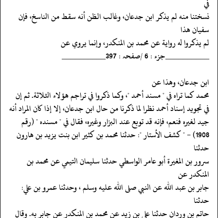
في
‏‏‏‏نسختنا منه لم يذكر ابن جدعان، وغالب الظن أنه سقط من الناسخ، فإن
سفيان هذا
‏‏‏‏لم يذكروا له رواية عن محمد بن المنكدر، وإنما يروي عن
‏‏‏‏__________جزء : 6 /صفحہ : 397__________
‏‏‏‏ابن جدعان، وهذا عن
‏‏‏‏محمد كما تراه في " مسند أحمد "، وكما ذكروا في تراجم هؤلاء الثلاثة. ثم إن
‏‏‏‏في تجويد إسناد أحمد نظرا لما ذكرنا من حال ابن جدعان، إلا إذا كان المراد أنه
‏‏‏‏جيد لغيره فنعم، فإنه قد توبع عند البزار وغيره، فقال في " مسنده " (رقم
‏‏‏‏1908) - " كشف الأستار ": حدثنا محمد بن كثير ابن بنت يزيد بن هارون
حدثنا
‏‏‏‏سرور بن المغيرة أبو عامر الواسطي حدثنا سليمان التيمي عن محمد بن
المنكدر عن
‏‏‏‏جابر بن عبد الله عن النبي صلى الله عليه وسلم ، وحدثنا عمرو بن علي:
حدثنا
‏‏‏‏حاتم بن وردان حدثنا علي بن زيد عن محمد بن المنكدر عن جابر به. وقال