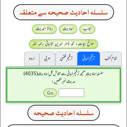
سلسله احاديث صحيحه سے متعلقہ
ابواب
احادیث
رواۃ الحدیث
سوانح حیات: محمد ناصر الدین الالبانی رحمہ اللہ
تمام کتب
ترقیم البانی
ترقيم فقہی
عربی
اردو
سلسله احاديث صحيحه ترقیم البانی سے تلاش کل احادیث (4035)
حدیث نمبر لکھیں:
سلسله احاديث صحيحه