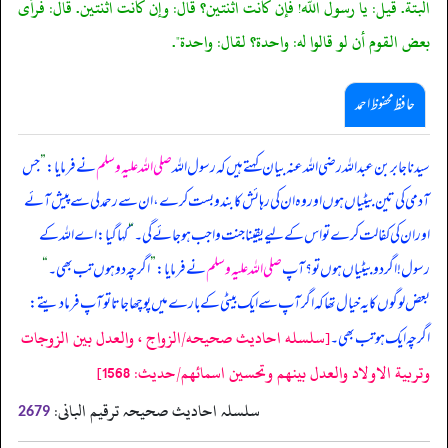
البتة. قيل: يا رسول الله! فإن كانت اثنتين؟ قال: وإن كانت اثنتين. قال: فرأى
بعض القوم أن لو قالوا له: واحدة؟ لقال: واحدة".
حافظ محفوظ احمد
سیدنا جابر بن عبداللہ رضی اللہ عنہ بیان کہتے ہیں کہ رسول اللہ
صلی اللہ علیہ وسلم
نے فرمایا:
”
جس
آدمی کی تین بیٹیاں ہوں اور وہ ان کی رہائش کا بندوبست کرے، ان سے رحمدلی سے پیش آئے
اور ان کی کفالت کرے تو اس کے لیے یقینا جنت واجب ہو جائے گی۔
“
کہا گیا: اے الله کے
رسول! اگر دو بیٹیاں ہوں تو؟ آپ
صلی اللہ علیہ وسلم
نے فرمایا:
”
اگرچہ دو ہوں تب بھی۔
“
بعض لوگوں کا یہ خیال تھا کہ اگر آپ سے ایک بیٹی کے بارے میں پوچھا جاتا تو آپ فرما دیتے:
[سلسله احاديث صحيحه/الزواج ، والعدل بين الزوجات
اگرچہ ایک ہو تب بھی۔
وتربية الاولاد والعدل بينهم وتحسين اسمائهم/حدیث: 1568]
سلسلہ احادیث صحیحہ ترقیم البانی:
2679