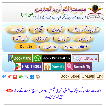
↩️
📌
🅰️
🧩
🔍
👥
🏠
Book Store
Ur-Latn
Eng
الحمدللہ! حدیث مبارک کی کتاب السنن الكبرى للبيهقي اردو عربی سرچ سہولت کے ساتھ
پیش کر دی گئی ہے۔