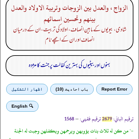
الزواج ، والعدل بين الزوجات وتربية الاولاد والعدل
بينهم وتحسين اسمائهم
شادی، بیویوں کے مابین انصاف، اولاد کی تربیت، ان کے درمیان
انصاف اور ان کے اچھے نام
بہنوں اور بیٹیوں کی بہترین کفالت پر جنت کا مژدہ
Report Error
باب احادیث (10)
اظهار التشكيل
🔍 English
ترقیم الباني:
ترقیم فقہی:
--
1568
2679
-" من كن له ثلاث بنات يؤويهن ويرحمهن ويكفلهن وجبت له الجنة