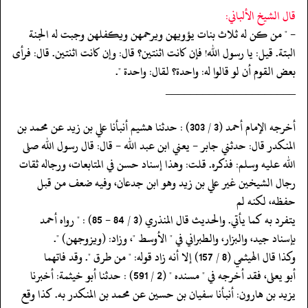
قال الشيخ الألباني:
- " من كن له ثلاث بنات يؤويهن ويرحمهن ويكفلهن وجبت له الجنة
البتة. قيل: يا رسول الله! فإن كانت اثنتين؟ قال: وإن كانت اثنتين. قال: فرأى
بعض القوم أن لو قالوا له: واحدة؟ لقال: واحدة ".
‏‏‏‏_____________________
‏‏‏‏أخرجه الإمام أحمد (3 / 303) : حدثنا هشيم أنبأنا علي بن زيد عن محمد بن
‏‏‏‏المنكدر قال: حدثني جابر - يعني ابن عبد الله - قال: قال رسول الله صلى
‏‏‏‏الله عليه وسلم: فذكره. قلت: وهذا إسناد حسن في المتابعات، ورجاله ثقات
‏‏‏‏رجال الشيخين غير علي بن زيد وهو ابن جدعان، وفيه ضعف من قبل
حفظه، لكنه لم
‏‏‏‏يتفرد به كما يأتي. والحديث قال المنذري (3 / 84 - 85) : " رواه أحمد
‏‏‏‏بإسناد جيد، والبزار، والطبراني في " الأوسط "، وزاد: (ويزوجهن) ".
‏‏‏‏وكذا قال الهيثمي (8 / 157) إلا أنه زاد قوله: " من طرق ". وقد فاتهما
‏‏‏‏أبو يعلى، فقد أخرجه في " مسنده " (2 / 591) : حدثنا أبو خيثمة: أخبرنا
‏‏‏‏يزيد بن هارون: أنبأنا سفيان بن حسين عن محمد بن المنكدر به. كذا وقع