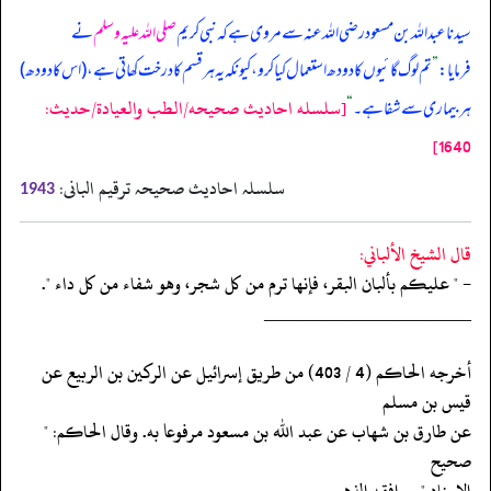
سیدنا عبداللہ بن مسعود رضی اللہ عنہ سے مروی ہے کہ نبی کریم
صلی اللہ علیہ وسلم
نے
فرمایا:
”
تم لوگ گائیوں کا دودھ استعمال کیا کرو، کیونکہ یہ ہر قسم کا درخت کھاتی ہے، (اس کا دودھ)
[سلسله احاديث صحيحه/الطب والعيادة/حدیث:
ہر بیماری سے شفا ہے۔
“
1640]
سلسلہ احادیث صحیحہ ترقیم البانی:
1943
قال الشيخ الألباني:
- " عليكم بألبان البقر، فإنها ترم من كل شجر، وهو شفاء من كل داء ".
‏‏‏‏_____________________
‏‏‏‏أخرجه الحاكم (4 / 403) من طريق إسرائيل عن الركين بن الربيع عن
قيس بن مسلم
‏‏‏‏عن طارق بن شهاب عن عبد الله بن مسعود مرفوعا به. وقال الحاكم: "
صحيح
‏‏‏‏الإسناد ". ووافقه الذهبي.