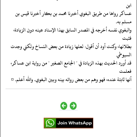
ابن
‏‏‏‏عساكر رواها من طريق البغوي أخبرنا محمد بن بكار أخبرنا قيس بن
مسلم به.
‏‏‏‏والبغوي نفسه أخرجه في المصدر السابق بهذا الإسناد عينه دون الزيادة،
فثبت
‏‏‏‏بطلانها، وكنت أود أن أقول: لعلها زيادة من بعض النساخ ولكني وجدت
السيوطي
‏‏‏‏قد أورد الحديث بهذه الزيادة في " الجامع الصغير " من رواية ابن عساكر،
فعلمت
‏‏‏‏أنها ثابتة عنده، فهو وهم من بعض رواته بينه وبين البغوي. والله أعلم. ¤