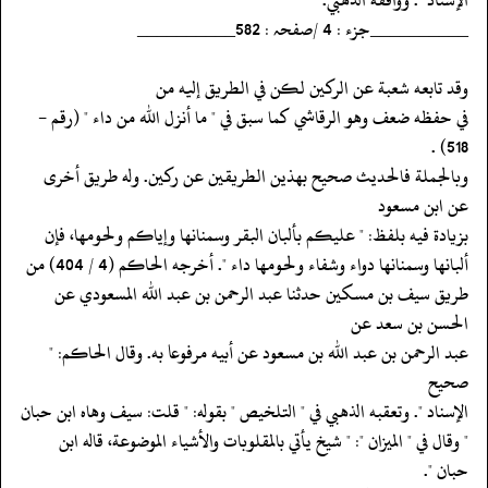
‏‏‏‏__________جزء : 4 /صفحہ : 582__________
‏‏‏‏وقد تابعه شعبة عن الركين لكن في الطريق إليه من
‏‏‏‏في حفظه ضعف وهو الرقاشي كما سبق في " ما أنزل الله من داء " (رقم -
518) .
‏‏‏‏وبالجملة فالحديث صحيح بهذين الطريقين عن ركين. وله طريق أخرى
عن ابن مسعود
‏‏‏‏بزيادة فيه بلفظ: " عليكم بألبان البقر وسمنانها وإياكم ولحومها، فإن
‏‏‏‏ألبانها وسمنانها دواء وشفاء ولحومها داء ". أخرجه الحاكم (4 / 404) من
‏‏‏‏طريق سيف بن مسكين حدثنا عبد الرحمن بن عبد الله المسعودي عن
الحسن بن سعد عن
‏‏‏‏عبد الرحمن بن عبد الله بن مسعود عن أبيه مرفوعا به. وقال الحاكم: "
صحيح
‏‏‏‏الإسناد ". وتعقبه الذهبي في " التلخيص " بقوله: " قلت: سيف وهاه ابن حبان
‏‏‏‏" وقال في " الميزان ": " شيخ يأتي بالمقلوبات والأشياء الموضوعة، قاله ابن
‏‏‏‏حبان ".