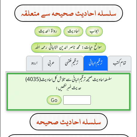
سلسله احاديث صحيحه سے متعلقہ
ابواب
احادیث
رواۃ الحدیث
سوانح حیات: محمد ناصر الدین الالبانی رحمہ اللہ
تمام کتب
ترقیم البانی
ترقيم فقہی
عربی
اردو
سلسله احاديث صحيحه ترقیم البانی سے تلاش کل احادیث (4035)
حدیث نمبر لکھیں:
سلسله احاديث صحيحه