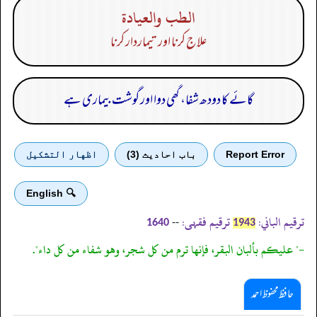
الطب والعيادة
علاج کرنا اور تیماردار کرنا
گائے کا دودھ شفا، گھی دوا اور گوشت بیماری ہے
Report Error
باب احادیث (3)
اظهار التشكيل
🔍 English
ترقیم الباني:
ترقیم فقہی:
--
1640
1943
-" عليكم بألبان البقر، فإنها ترم من كل شجر، وهو شفاء من كل داء".
حافظ محفوظ احمد