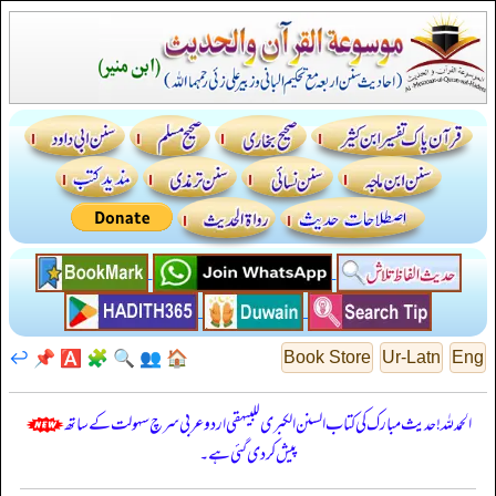
↩️
📌
🅰️
🧩
🔍
👥
🏠
Book Store
Ur-Latn
Eng
الحمدللہ! حدیث مبارک کی کتاب السنن الكبرى للبيهقي اردو عربی سرچ سہولت کے ساتھ
پیش کر دی گئی ہے۔