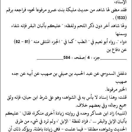
الإسناد،
‏‏‏‏فقد مضى لها شاهد من حديث مليكة بنت عمرو مرفوعا نحوه، فراجعه برقم
(1533) .
‏‏‏‏ولها شاهد آخر دون ذكر اللحم ولفظه: " عليكم بألبان البقر فإنه شفاء
وسمنها
‏‏‏‏دواء ". رواه أبو نعيم في " الطب " كما في " الجزء المنتقى منه " (81 - 82)
‏‏‏‏عن دفاع بن
‏‏‏‏__________جزء : 4 /صفحہ : 584__________
‏‏‏‏دغفل السدوسي عن عبد الحميد بن صيفي بن صهيب عن أبيه عن جده
صهيب
‏‏‏‏الخير مرفوعا.
‏‏‏‏قلت: وهذا إسناد لا بأس به في الشواهد، وهو على شرط ابن حبان، فإنه وثق
‏‏‏‏جميع رجاله، وفي بعضهم خلاف.
‏‏‏‏(تنبيه) زاد ابن عساكر وحده في روايته زيادة أخرى منكرة، فقال: " عليكم
‏‏‏‏بألبان الإبل والبقر ... ". فزاد لفظة " الإبل "، ولم ترد في شيء من طرق
‏‏‏‏الحديث وشواهده مطلقا - فيما علمت - فهي زيادة باطلة. ويؤكد ذلك أن