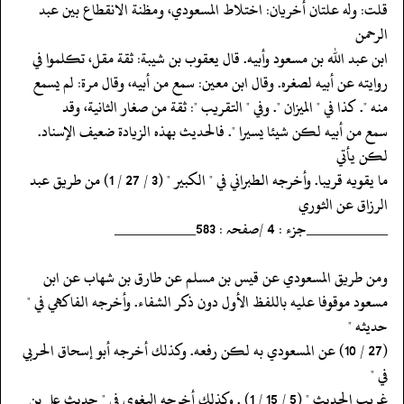
‏‏‏‏قلت: وله علتان أخريان: اختلاط المسعودي، ومظنة الانقطاع بين عبد
الرحمن
‏‏‏‏ابن عبد الله بن مسعود وأبيه. قال يعقوب بن شيبة: ثقة مقل، تكلموا في
‏‏‏‏روايته عن أبيه لصغره. وقال ابن معين: سمع من أبيه، وقال مرة: لم يسمع
‏‏‏‏منه ". كذا في " الميزان ". وفي " التقريب ": ثقة من صغار الثانية، وقد
‏‏‏‏سمع من أبيه لكن شيئا يسيرا ". فالحديث بهذه الزيادة ضعيف الإسناد.
لكن يأتي
‏‏‏‏ما يقويه قريبا. وأخرجه الطبراني في " الكبير " (3 / 27 / 1) من طريق عبد
‏‏‏‏الرزاق عن الثوري
‏‏‏‏__________جزء : 4 /صفحہ : 583__________
‏‏‏‏ومن طريق المسعودي عن قيس بن مسلم عن طارق بن شهاب عن ابن
‏‏‏‏مسعود موقوفا عليه باللفظ الأول دون ذكر الشفاء. وأخرجه الفاكهي في "
حديثه "
‏‏‏‏(27 / 10) عن المسعودي به لكن رفعه. وكذلك أخرجه أبو إسحاق الحربي
في "
‏‏‏‏غريب الحديث " (5 / 15 / 1) . وكذلك أخرجه البغوي في " حديث علي بن