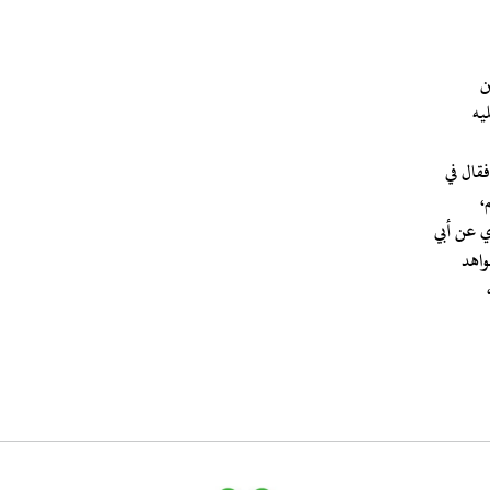
يه
فقال في
ي عن أبي
واهد