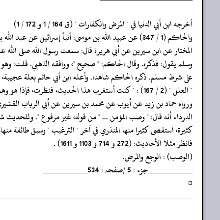
‏‏‏‏أخرجه ابن أبي الدنيا في " المرض والكفارات " (ق 164 / 1 و 172 / 1)
‏‏‏‏والحاكم (1 / 347) عن عبيد الله بن موسى: أنبأ إسرائيل عن عبد الله بن
‏‏‏‏المختار عن ابن سيرين عن أبي هريرة قال: سمعت رسول الله صلى الله عل
‏‏‏‏وسلم يقول: فذكره. وقال الحاكم: " صحيح "، ووافقه الذهبي. قلت: وهو
‏‏‏‏على شرط مسلم. ذكره الحاكم شاهدا. وأعله ابن أبي حاتم بعلة عجيبة، 
‏‏‏‏" العلل " (2 / 167) : " كنت أستغرب هذا الحديث، فنظرت، فإذا هو وهم،
‏‏‏‏ورواه حماد بن زيد عن أيوب عن محمد بن سيرين عن أبي الرباب القشير
‏‏‏‏الدرداء أنه قال: " وصب المؤمن ... " من قوله، غير مرفوع ". وللحديث ش
‏‏‏‏كثيرة، استقصى كثيرا منها المنذري في آخر " الترغيب " وسبق طائفة منها،
‏‏‏‏فانظر مثلا الأحاديث: (272 و 714 و 1103 و 1611) .
‏‏‏‏(الوصب) : الوجع والمرض.
‏‏‏‏__________جزء : 5 /صفحہ : 534__________
‏‏‏‏¤