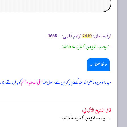
ترقیم الباني:
ترقیم فقہی:
--
1668
2410
-" وصب المؤمن كفارة لخطاياه".
حافظ محفوظ احمد
سیدنا ابوہریرہ رضی اللہ عنہ کہتے ہیں کہ میں نے رسول اللہ
صلی اللہ علیہ وسلم
کو یہ فرماتے سنا:
قال الشيخ الألباني:
- " وصب المؤمن كفارة لخطاياه ".
‏‏‏‏_____________________