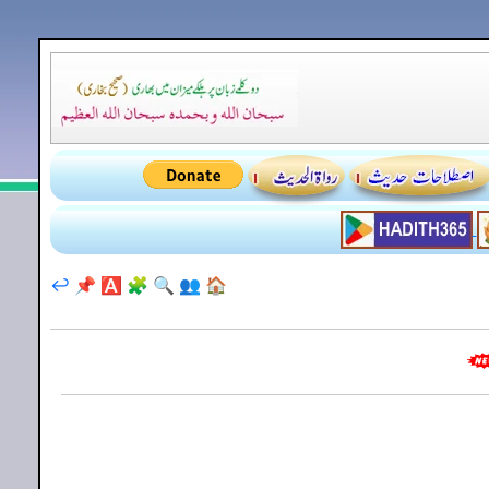
↩️
📌
🅰️
🧩
🔍
👥
🏠