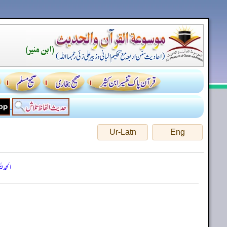
Ur-Latn
Eng
الحمد