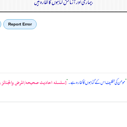
بیماری اور آزمائش گناہوں کا کفارہ ہیں
Report Error
[سلسله احاديث صحيحه/المرض والجنائز والقب
”
مومن کی تکلیف اس کے گناہوں کا کفارہ ہے۔
“