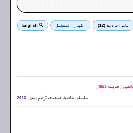
باب احادیث (12)
اظهار التشكيل
🔍 English
ور/حدیث: 1668]
سلسلہ احادیث صحیحہ ترقیم البانی:
2410