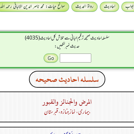
بواب
احادیث
رواۃ الحدیث
سوانح حیات: محمد ناصر الدین الالبانی رحمہ اللہ
سلسله احاديث صحيحه ترقیم البانی سے تلاش کل احادیث (4035)
حدیث نمبر لکھیں:
سلسله احاديث صحيحه
المرض والجنائز والقبور
بیماری، نماز جنازہ، قبرستان