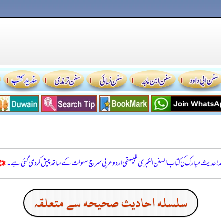
للہ! حدیث مبارک کی کتاب السنن الكبرى للبيهقي اردو عربی سرچ سہولت کے ساتھ پیش کر دی گئی ہے۔
سلسله احاديث صحيحه سے متعلقہ