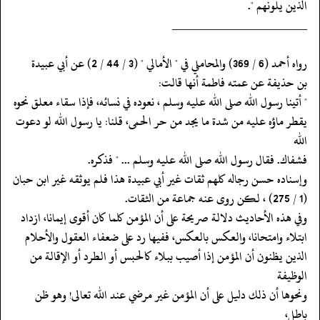
الذين يلونهم ".
‏‏‏‏_____________________
‏‏‏‏رواه أحمد (6 / 369) والمحاملي في " الأمالي " (3 / 44 / 2) عن أبي عبيدة
‏‏‏‏بن حذيفة عن عمته فاطمة أنها قالت:
‏‏‏‏" أتينا رسول الله صلى الله عليه وسلم ، نعوده في نسائه، فإذا سقاء معلق نحوه
‏‏‏‏يقطر ماؤه عليه من شدة ما يجد من حر الحمى، قلنا: يا رسول الله لو دعوت
الله
‏‏‏‏فشفاك. فقال رسول الله صلى الله عليه وسلم ... " فذكره.
‏‏‏‏وإسناده حسن رجاله كلهم ثقات غير أبي عبيدة هذا فلم يوثقه غير ابن حبان
‏‏‏‏(1 / 275) ، لكن روى عنه جماعة من الثقات.
‏‏‏‏وفي هذه الأحاديث دلالة صريحة على أن المؤمن كلما كان أقوى إيمانا، ازداد
‏‏‏‏ابتلاء وامتحانا، والعكس بالعكس، ففيها رد على ضعفاء العقول والأحلام
‏‏‏‏الذين يظنون أن المؤمن إذا أصيب ببلاء كالحبس أو الطرد أو الإقالة من
الوظيفة
‏‏‏‏ونحوها أن ذلك دليل على أن المؤمن غير مرضي عند الله تعالى! وهو ظن
باطل،