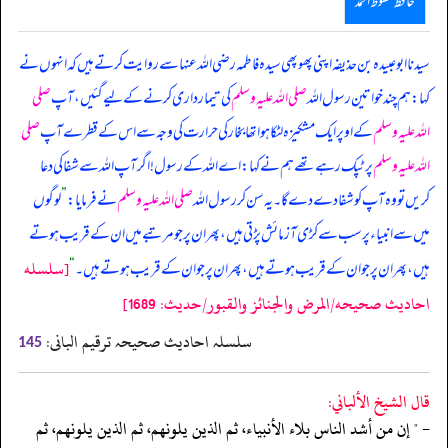
حافظ محفوظ احمد
سیدنا ابو عبیدہ بن حذیفہ اپنی پھوپھی سیدہ فاطمہ رضی اللہ عنہا سے روایت کرتے ہیں کہ انہوں نے
کہا: ہم چند خواتین رسول اللہ
صلی اللہ علیہ وسلم
کی تیمارداری کرنے کے لیے گئیں، آپ
صلی
اللہ علیہ وسلم
کے اوپر ایک مشکیزہ لٹکا ہوا تھا بخار کی حرارت کی وجہ سے اس کے قطرے آپ
صلی
اللہ علیہ وسلم
پر ٹپک رہے تھے ہم نے کہا: اے اللہ کے رسول! اگر آپ اللہ سے شفا کی دعا
کریں تو وہ آپ کو شفا دے دے گا۔ یہ سن کر رسول اللہ
صلی اللہ علیہ وسلم
نے فرمایا:
”
لوگوں
میں سے انبیاء پر سب سے کڑی آزمائش پڑتی ہیں، پھر ان پر جو مرتبے میں ان کے قریب ہوتے
[سلسله
ہیں، پھر ان پر جو ان کے قریب ہوتے ہیں، پھر ان پر جو ان کے قریب ہوتے ہیں۔
“
احاديث صحيحه/المرض والجنائز والقبور/حدیث: 1689]
سلسلہ احادیث صحیحہ ترقیم البانی:
145
قال الشيخ الألباني:
- " إن من أشد الناس بلاء الأنبياء، ثم الذين يلونهم، ثم الذين يلونهم، ثم