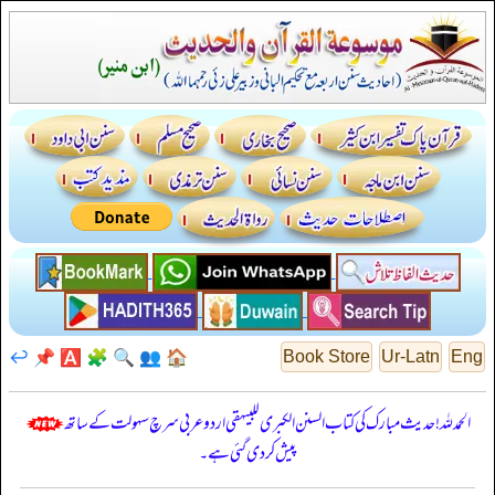
↩️
📌
🅰️
🧩
🔍
👥
🏠
Book Store
Ur-Latn
Eng
الحمدللہ! حدیث مبارک کی کتاب السنن الكبرى للبيهقي اردو عربی سرچ سہولت کے ساتھ
پیش کر دی گئی ہے۔