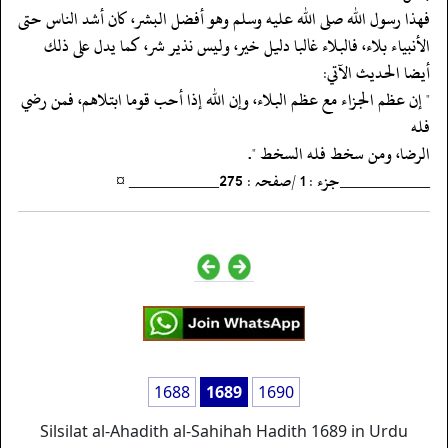
‏‏‏‏فهذا رسول الله صلى الله عليه وسلم وهو أفضل البشر، كان أشد الناس حتى
‏‏‏‏الأنبياء بلاء، فالبلاء غالبا دليل خير، وليس نذير شر، كما يدل على ذلك
‏‏‏‏أيضا الحديث الآتي:
‏‏‏‏" إن عظم الجزاء مع عظم البلاء، وإن الله إذا أحب قوما ابتلاهم، فمن رضي
فله
‏‏‏‏الرضا، ومن سخط فله السخط ".
‏‏‏‏__________جزء : 1 /صفحہ : 275__________ ¤
1688
1689
1690
Silsilat al-Ahadith al-Sahihah Hadith 1689 in Urdu