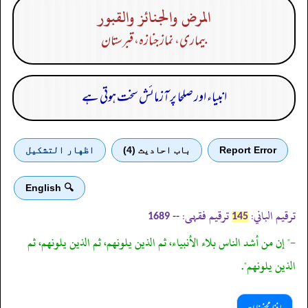
المرض والجنائز والقبور
بیماری، نماز جنازہ، قبرستان
انبیاء اور صلحا پر آزمائش سخت ہوتی ہے
Report Error
باب احادیث (4)
اظهار التشكيل
🔍 English
ترقیم الباني:
ترقیم فقہی:
--
1689
145
-" إن من أشد الناس بلاء الأنبياء، ثم الذين يلونهم، ثم الذين يلونهم، ثم
الذين يلونهم".