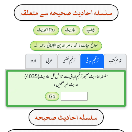
سلسله احاديث صحيحه سے متعلقہ
ابواب
احادیث
رواۃ الحدیث
سوانح حیات: محمد ناصر الدین الالبانی رحمہ اللہ
تمام کتب
ترقیم البانی
ترقيم فقہی
عربی
اردو
سلسله احاديث صحيحه ترقیم البانی سے تلاش کل احادیث (4035)
حدیث نمبر لکھیں:
سلسله احاديث صحيحه