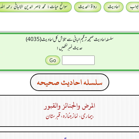
بواب
احادیث
رواۃ الحدیث
سوانح حیات: محمد ناصر الدین الالبانی رحمہ اللہ
سلسله احاديث صحيحه ترقیم البانی سے تلاش کل احادیث (4035)
حدیث نمبر لکھیں:
سلسله احاديث صحيحه
المرض والجنائز والقبور
بیماری، نماز جنازہ، قبرستان