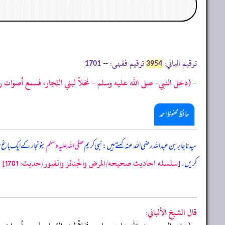
ترقیم الباني:
ترقیم فقہی:
--
1701
3954
-
(دخل النبي- صلى الله عليه وسلم - نخلاً لبني النّجار، فسمع أصوات رجا
حافظ محفوظ احمد
سیدنا جابر بن عبداللہ رضی اللہ عنہ کہتے ہیں: نبی کریم
صلی اللہ علیہ وسلم
بنونجار کے ایک باغ
[سلسله احاديث صحيحه/المرض والجنائز والقبور/حدیث: 1701]
کریں۔
قال الشيخ الألباني: