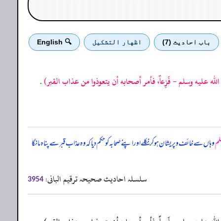
باب احادیث (7)
اظهار التشكيل
🔍 English
لله عليه وسلم - فَزِعاً، فأمر أصحابه أن يتعوذوا من عذاب القبر)
.
سلم
وہاں سے خائف و پریشان ہو کر نکلے اور اپنے صحابہ کو حکم دیا کہ وہ عذاب قبر سے پناہ مانگا
سلسلہ احادیث صحیحہ ترقیم البانی:
3954