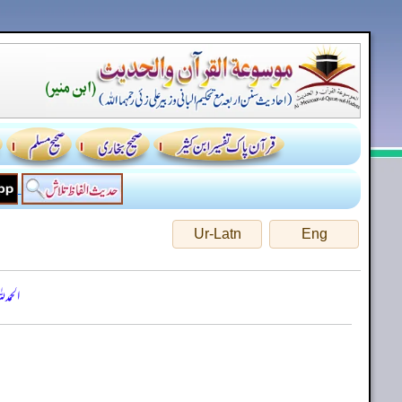
Ur-Latn
Eng
الحمد