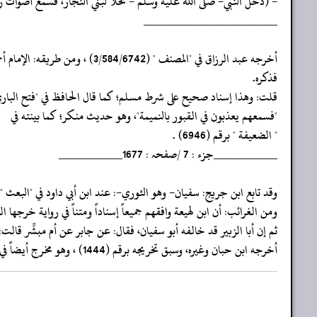
- (دخل النبي- صلى الله عليه وسلم - نخلاً لبني النّجار، فسمع أصوات رجا
‏‏‏‏_____________________
فذكره.
‏‏‏‏قلت: وهذا إسناد صحيح على شرط مسلم؛ كما قال الحافظ في "فتح الباري " (1/321) ؛ يرد به على من اعتمد على رواية ابن لهي
‏‏‏‏"فسمعهم يعذبون في القبور بالنميمة"، وهو حديث منكر؛ كما بينته في
‏‏‏‏" الضعيفة " برقم (6946) .
‏‏‏‏__________جزء : 7 /صفحہ : 1677__________
‏‏‏‏وقد تابع ابن جريج: سفيان- وهو الثوري-: عند ابن أبي داود في "البعث " (42/13) ، وموسى بن عقبة: عند البزار في "كشف الأستار" (1/412/871) كلاهما عن أبي الزبير عن جابر
‏‏‏‏ومن الغرائب: أن ابن لهيعة وافقهم جميعاً إسناداً ومتناً في رواية خرجه
‏‏‏‏ثم إن أبا الزبير قد خالفه أبو سفيان، فقال: عن جابر عن أم مبشِّر قال
‏‏‏‏أخرجه ابن حبان وغيره، وسبق تخريجه برقم (1444) ، وهو مخرج أيضاً في " الظلال " برقم (875) . * ¤