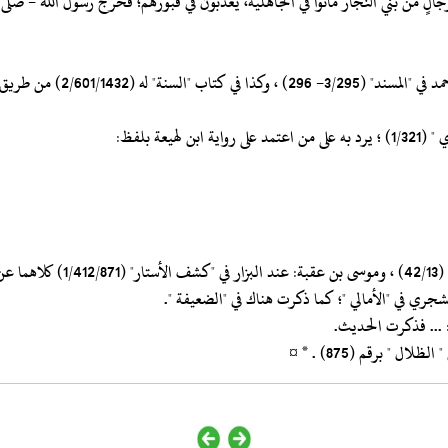
لٍ من بني النجار ماتوا في الجاهلية، يعذَّبُون في قبورهم؛ فخرج رسول الله - صلى ا
‏‏‏‏أخرجه عبد الرزاق في "المصن
عة بلفظ:
 به.
ا الشجري في "الأمالي "؛ كما ذكرت هناك في "الضعيفة ".
ت: ... فذكرت الحديث.