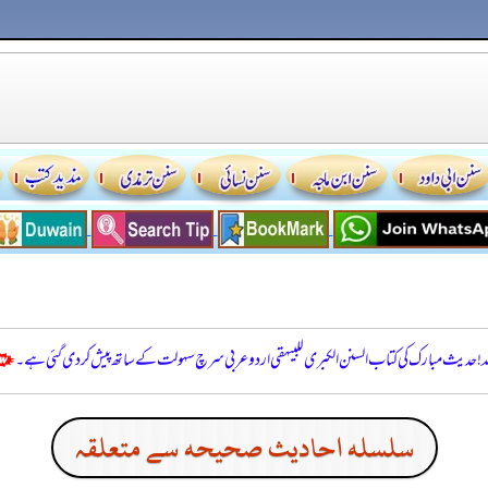
للہ! حدیث مبارک کی کتاب السنن الكبرى للبيهقي اردو عربی سرچ سہولت کے ساتھ پیش کر دی گئی ہے۔
سلسله احاديث صحيحه سے متعلقہ