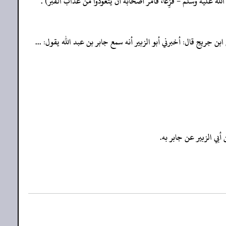
لله عليه وسلم - فَزِعاً، فأمر أصحابه أن يتعوذوا من عذاب القبر) .
ف " (3/584/6742) ، ومن طريقه: الإمام أحمد في "المسند" (3/295- 296) ، وكذا في كتاب "السنة" له (2/601/1432) من طريق ابن جريج قال: أخبرني أبو الزبير أنه سمع جابر بن عبد الله يقول: ...