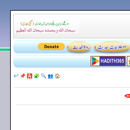
↩️
📌
🅰️
🧩
🔍
👥
🏠