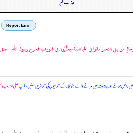
عذاب قبر
Report Error
لٍ من بني النجار ماتوا في الجاهلية، يعذَّبُون في قبورهم؛ فخرج رسول الله - صلى ا
 میں داخل ہوئے اور جاہلیت میں مرنے والے بنونجار کے آدمیوں کی آوازیں سنیں، آپ
صلی اللہ علیہ و