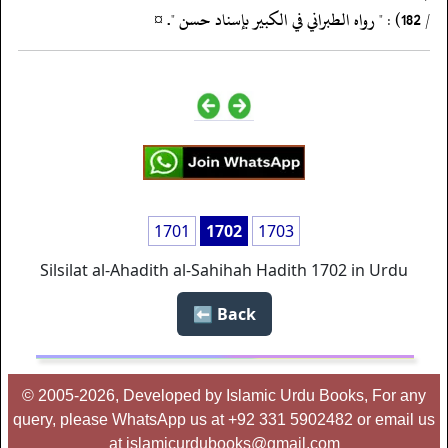
‏‏‏‏/ 182) : " رواه الطبراني في الكبير بإسناد حسن ". ¤
1701
1702
1703
Silsilat al-Ahadith al-Sahihah Hadith 1702 in Urdu
Back ⬅️
© 2005-2026, Developed by Islamic Urdu Books, For any
query, please WhatsApp us at +92 331 5902482 or email us
at islamicurdubooks@gmail.com