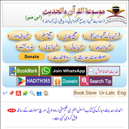
↩️
📌
🅰️
🧩
🔍
👥
🏠
Book Store
Ur-Latn
Eng
الحمدللہ! حدیث مبارک کی کتاب السنن الكبرى للبيهقي اردو عربی سرچ سہولت کے ساتھ
پیش کر دی گئی ہے۔