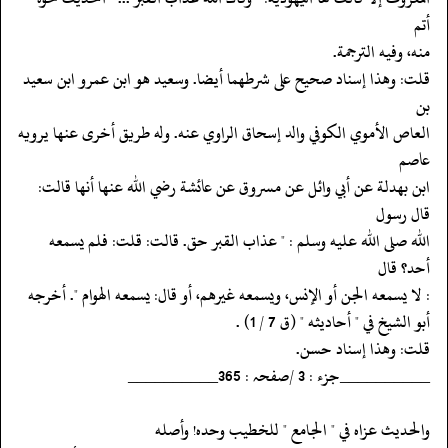
أتم
‏‏‏‏منه، وفيه الترجمة.
‏‏‏‏قلت: وهذا إسناد صحيح على شرطهما أيضا. وسعيد هو ابن عمرو ابن سعيد
بن
‏‏‏‏العاص الأموي الكوفي والد إسحاق الراوي عنه. وله طريق أخرى عنها يرويه
عاصم
‏‏‏‏ابن بهدلة عن أبي وائل عن مسروق عن عائشة رضي الله عنها أنها قالت:
قال رسول
‏‏‏‏الله صلى الله عليه وسلم : " عذاب القبر حق. قالت: قلت: فلم يسمعه
أحد؟ قال
‏‏‏‏: لا يسمعه الجن أو الإنس، ويسمعه غيرهم، أو قال: يسمعه الهوام ". أخرجه
‏‏‏‏أبو الشيخ في " أحاديثه " (ق 7 / 1) .
‏‏‏‏قلت: وهذا إسناد حسن.
‏‏‏‏__________جزء : 3 /صفحہ : 365__________
‏‏‏‏والحديث عزاه في " الجامع " للخطيب وحده! وأصله