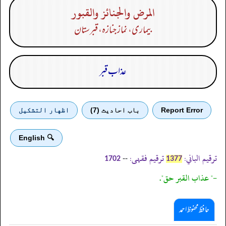
المرض والجنائز والقبور
بیماری، نماز جنازہ، قبرستان
عذاب قبر
Report Error
باب احادیث (7)
اظهار التشكيل
🔍 English
ترقیم الباني:
ترقیم فقہی:
--
1702
1377
-" عذاب القبر حق".
حافظ محفوظ احمد