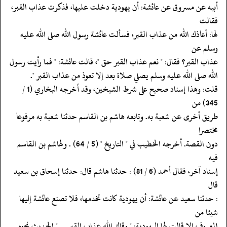
‏‏‏‏أبيه عن مسروق عن عائشة: أن يهودية دخلت عليها، فذكرت عذاب القبر،
فقالت
‏‏‏‏لها: أعاذك الله من عذاب القبر، فسألت عائشة رسول الله صلى الله عليه
وسلم عن
‏‏‏‏عذاب القبر؟ فقال: " نعم عذاب القبر حق "، قالت عائشة: " فما رأيت رسول
‏‏‏‏الله صلى الله عليه وسلم يصلي صلاة بعد إلا تعوذ من عذاب القبر ".
‏‏‏‏قلت: وهذا إسناد صحيح على شرط الشيخين، وقد أخرجه البخاري (1 /
345) من
‏‏‏‏طريق أخرى عن شعبة به. وتابعه هاشم بن القاسم حدثنا شعبة به مرفوعا
مختصرا
‏‏‏‏دون القصة. أخرجه الخطيب في " التاريخ " (5 / 64) . ولهاشم بن القاسم
فيه
‏‏‏‏إسناد آخر، فقال أحمد (6 / 81) : حدثنا هاشم قال: حدثنا إسحاق بن سعيد
قال
‏‏‏‏: حدثنا سعيد عن عائشة: أن يهودية كانت تخدمها، فلا تصنع عائشة إليها
شيئا من
‏‏‏‏المعروف إلا قالت لها اليهودية: " وقاك الله عذاب القبر ... " الحديث نحوه