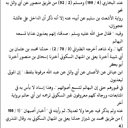
‏‏‏‏عند البخاري (4 / 199) ومسلم (2 / 92) من طريق منصور عن أبي وائل به
نحو
‏‏‏‏رواية الأشعث بن سليم عن أبيه، عنه إلا أنه ذكر أن الداخل على عائشة
عجوزان،
‏‏‏‏وفيه: " فقال صلى الله عليه وسلم : صدقتا، إنهم يعذبون عذابا تسمعه
البهائم
‏‏‏‏كلها ". وله شاهد أخرجه الطبراني (3 / 78 / 2) : حدثنا محمد بن عثمان بن
‏‏‏‏أبي شيبة أخبرنا يعلى بن المنهال السكوني أخبرنا إسحاق بن منصور أخبرنا
أبو بكر
‏‏‏‏ابن عياش عن الأعمش عن أبي وائل عن عبد الله مرفوعا بلفظ: " إن الموتى
ليعذبون
‏‏‏‏في قبورهم حتى إن البهائم لتسمع أصواتهم ". وهذا إسناد لا بأس به في
‏‏‏‏المتابعات، ورجاله كلهم معروفون غير السكوني ترجمه ابن أبي حاتم برواية
آخر
‏‏‏‏عنه ولم يذكر فيه جرحا ولا تعديلا. ثم رأيته في " أخبار أصبهان " (1 / 198
‏‏‏‏) من طريق محمد بن شيراز حدثنا يعلى بن المنهال السكوني به. وقال المنذري
(4