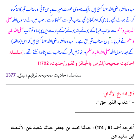
سیدہ عائشہ رضی اللہ عنہا کہتی ہیں: ایک یہودی عورت میرے پاس آئی اور عذاب قبر کا تذکرہ
کرتے ہوئے مجھے دعا دی کہ اللہ تعالیٰ مجھے عذاب قبر سے محفوظ رکھے۔ جب میں نے رسول اللہ
صلی
اللہ علیہ وسلم
سے عذاب قبر (کے ہونے یا نہ ہونے) کے بارے میں پوچھا: تو آپ
صلی اللہ علیہ
وسلم
نے فرمایا:
”
ہاں، عذاب قبر حق ہے۔
“
سیدہ عائشہ رضی اللہ عنہا کہتی ہیں کہ اس (واقعہ)
[سلسله
کے بعد رسول اللہ
صلی اللہ علیہ وسلم
ہر نماز میں قبر کے عذاب سے پناہ مانگتے تھے۔
احاديث صحيحه/المرض والجنائز والقبور/حدیث: 1702]
سلسلہ احادیث صحیحہ ترقیم البانی:
1377
قال الشيخ الألباني:
- " عذاب القبر حق ".
‏‏‏‏_____________________
‏‏‏‏أخرجه أحمد (6 / 174) : حدثنا محمد بن جعفر حدثنا شعبة عن الأشعث
ابن سليم عن