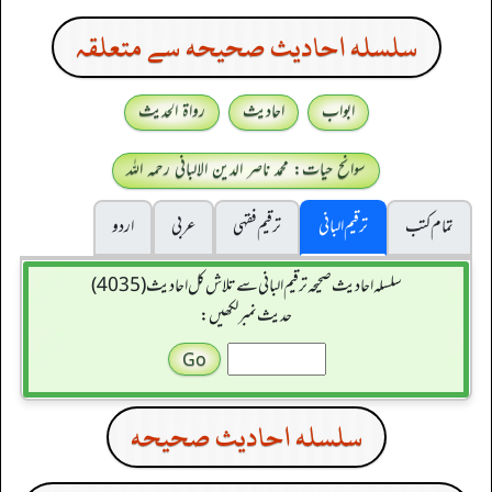
سلسله احاديث صحيحه سے متعلقہ
ابواب
احادیث
رواۃ الحدیث
سوانح حیات: محمد ناصر الدین الالبانی رحمہ اللہ
تمام کتب
ترقیم البانی
ترقيم فقہی
عربی
اردو
سلسله احاديث صحيحه ترقیم البانی سے تلاش کل احادیث (4035)
حدیث نمبر لکھیں:
سلسله احاديث صحيحه