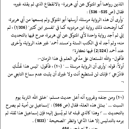
اللذين رواهما أبو المتوكل عن أبي هريرة- بالانقطاع الذي لم يقله غيره،
فقال (ص 535- 536) :
‏‏‏‏"وأرى أن هذه الرواية مرسلة، أرسلها أبو المتوكل ولم يسمعها من أبي هريرة،
كما أوضحت ذلك رواية ابن مردويه كما في "تفسير ابن كثير" (1/306) ، ثم
إني لم أجد رواية واحدة لأبي المتوكل عن أبي هريرة، صرح فيها بالتحديث
منه، ولم أجد له في الكتب الستة و"مسند أحمد" غير هذه الرواية، وأخرى
عند أحمد (2/324) فيها نكارة"!
‏‏‏‏فأقول- والله المستعان على مدَّعي العلم في هذا الزمان-:
‏‏‏‏أولاً: قوله: "وأرى أن الرواية مرسلة ... " (¬1) ، فأقول: "ليس هذا عُشُّكِ
فادْرُجي "! فإنك لن تستطيع أنت ولا غيرك أن يثبت عدم سماع التابعي من
‏‏‏‏¬
‏‏‏‏__________
‏‏‏‏(¬1) ومن جنفه وغروره أنه أعل حديث مسلم: "خلق الله التربة يوم
السبت ... " بمثل هذه العلة، فقال (ص 566) : "إسماعيل بن أمية لم يصرح
بالتحديث ... "! وهذا كالذي قبله مما لم يُسبق إليه؛ فإن إسماعيل هذا ثقة، لم
يرمه بالتدليس إلا هذا الدَّعي! وانظر "الصحيحة " (1833) .
‏‏‏‏__________جزء : 7 /صفحہ : 484__________