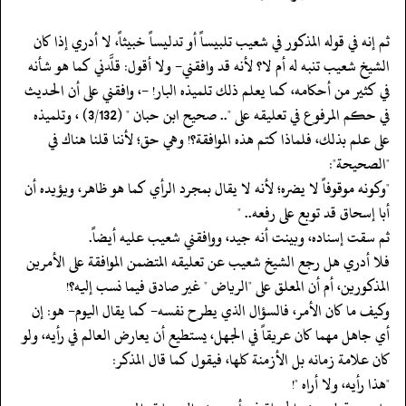
‏‏‏‏ثم إنه في قوله المذكور في شعيب تلبيساً أو تدليساً خبيثاً، لا أدري إذا كان
الشيخ شعيب تنبه له أم لا؟ لأنه قد وافقني- ولا أقول: قلَّدني كما هو شأنه
في كثير من أحكامه، كما يعلم ذلك تلميذه البار! -، وافقني على أن الحديث
في حكم المرفوع في تعليقه على ".. صحيح ابن حبان " (3/132) ، وتلميذه
على علم بذلك، فلماذا كتم هذه الموافقة؟! وهي حق؛ لأننا قلنا هناك في
"الصحيحة":
‏‏‏‏"وكونه موقوفاً لا يضره؛ لأنه لا يقال بمجرد الرأي كما هو ظاهر، ويؤيده أن
أبا إسحاق قد توبع على رفعه.. "
‏‏‏‏ثم سقت إسناده، وبينت أنه جيد، ووافقني شعيب عليه أيضاً.
‏‏‏‏فلا أدري هل رجع الشيخ شعيب عن تعليقه المتضمن الموافقة على الأمرين
المذكورين، أم أن المعلق على "الرياض " غير صادق فيما نسب إليه؟!
‏‏‏‏وكيف ما كان الأمر، فالسؤال الذي يطرح نفسه- كما يقال اليوم- هو: إن
أي جاهل مهما كان عريقاً في الجهل، يستطيع أن يعارض العالم في رأيه، ولو
كان علامة زمانه بل الأزمنة كلها، فيقول كما قال المذكر:
‏‏‏‏"هذا رأيه، ولا أراه "!