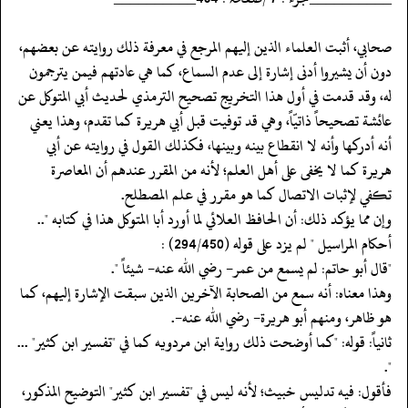
‏‏‏‏صحابي، أثبت العلماء الذين إليهم المرجع في معرفة ذلك روايته عن بعضهم،
دون أن يشيروا أدنى إشارة إلى عدم السماع، كما هي عادتهم فيمن يترجمون
له، وقد قدمت في أول هذا التخريج تصحيح الترمذي لحديث أبي المتوكل عن
عائشة تصحيحاً ذاتيّاً، وهي قد توفيت قبل أبي هريرة كما تقدم، وهذا يعني
أنه أدركها وأنه لا انقطاع بينه وبينها، فكذلك القول في روايته عن أبي
هريرة كما لا يخفى على أهل العلم؛ لأنه من المقرر عندهم أن المعاصرة
تكفي لإثبات الاتصال كما هو مقرر في علم المصطلح.
‏‏‏‏وإن مما يؤكد ذلك: أن الحافظ العلائي لما أورد أبا المتوكل هذا في كتابه "..
أحكام المراسيل " لم يزد على قوله (294/450) :
‏‏‏‏"قال أبو حاتم: لم يسمع من عمر- رضي الله عنه- شيئاً ".
‏‏‏‏وهذا معناه: أنه سمع من الصحابة الآخرين الذين سبقت الإشارة إليهم، كما
هو ظاهر، ومنهم أبو هريرة- رضي الله عنه-.
‏‏‏‏ثانياً: قوله: "كما أوضحت ذلك رواية ابن مردويه كما في "تفسير ابن كثير" ...
".
‏‏‏‏فأقول: فيه تدليس خبيث؛ لأنه ليس في "تفسير ابن كثير" التوضيح المذكور،