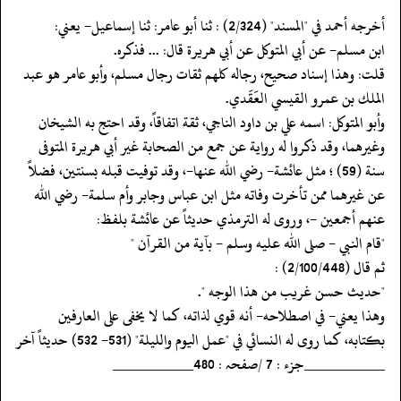
‏‏‏‏أخرجه أحمد في "المسند" (2/324) : ثنا أبو عامر: ثنا إسماعيل- يعني:
‏‏‏‏ابن مسلم- عن أبي المتوكل عن أبي هريرة قال: ... فذكره.
‏‏‏‏قلت: وهذا إسناد صحيح، رجاله كلهم ثقات رجال مسلم، وأبو عامر هو عبد
الملك بن عمرو القيسي العَقَدي.
‏‏‏‏وأبو المتوكل: اسمه علي بن داود الناجي، ثقة اتفاقاً، وقد احتج به الشيخان
وغيرهما، وقد ذكروا له رواية عن جمع من الصحابة غير أبي هريرة المتوفى
سنة (59) ؛ مثل عائشة- رضي الله عنها-، وقد توفيت قبله بسنتين، فضلاً
عن غيرهما ممن تأخرت وفاته مثل ابن عباس وجابر وأم سلمة- رضي الله
عنهم أجمعين -، وروى له الترمذي حديثاً عن عائشة بلفظ:
‏‏‏‏"قام النبي - صلى الله عليه وسلم - بآية من القرآن "
‏‏‏‏ثم قال (2/100/448) :
‏‏‏‏"حديث حسن غريب من هذا الوجه ".
‏‏‏‏وهذا يعني- في اصطلاحه- أنه قوي لذاته، كما لا يخفى على العارفين
بكتابه، كما روى له النسائي في "عمل اليوم والليلة" (531- 532) حديثاً آخر
‏‏‏‏__________جزء : 7 /صفحہ : 480__________