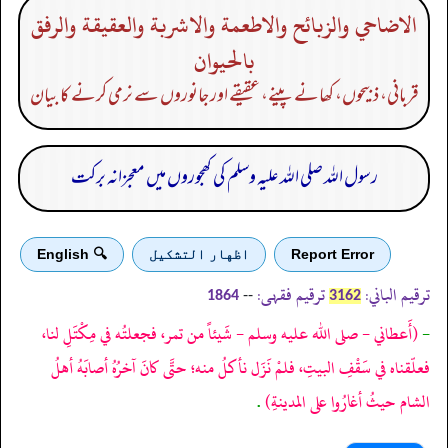
الاضاحي والزبائح والاطعمة والاشربة والعقيقة والرفق
بالحيوان
قربانی، ذبیحوں، کھانے پینے، عقیقے اور جانوروں سے نرمی کرنے کا بیان
رسول اللہ صلی اللہ علیہ وسلم کی کھجوروں میں معجزانہ برکت
Report Error
اظهار التشكيل
🔍 English
ترقیم الباني:
ترقیم فقہی:
--
1864
3162
-
(أَعطاني - صلى الله عليه وسلم - شَيئاً من تمر، فجعلتُه في مِكْتَلِ لنا،
فعلّقناه في سَقْفِ البيتِ، فلمْ نَزَل نأكلُ منه؛ حتَّى كانَ آخرُهُ أصابَهُ أهلُ
الشام حيثُ أغارُوا على المدينةِ)
.