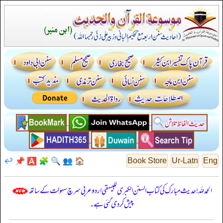
↩️
📌
🅰️
🧩
🔍
👥
🏠
Book Store
Ur-Latn
Eng
الحمدللہ! حدیث مبارک کی کتاب السنن الكبرى للبيهقي اردو عربی سرچ سہولت کے ساتھ
پیش کر دی گئی ہے۔