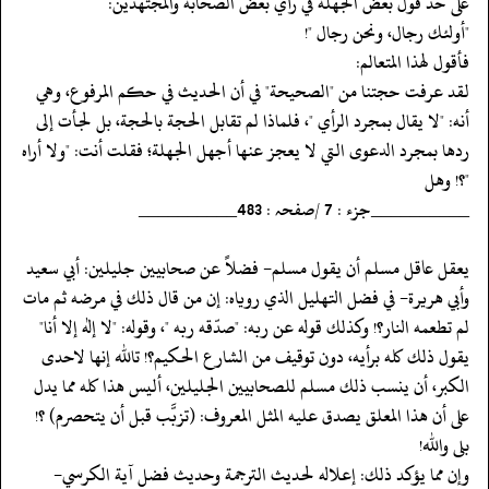
‏‏‏‏على حد قول بعض الجهلة في رأي بعض الصحابة والمجتهدين:
‏‏‏‏"أولئك رجال، ونحن رجال "!
‏‏‏‏فأقول لهذا المتعالم:
‏‏‏‏لقد عرفت حجتنا من "الصحيحة" في أن الحديث في حكم المرفوع، وهي
أنه: "لا يقال بمجرد الرأي "، فلماذا لم تقابل الحجة بالحجة، بل لجأت إلى
ردها بمجرد الدعوى التي لا يعجز عنها أجهل الجهلة؛ فقلت أنت: "ولا أراه
"؟! وهل
‏‏‏‏__________جزء : 7 /صفحہ : 483__________
‏‏‏‏يعقل عاقل مسلم أن يقول مسلم- فضلاً عن صحابيين جليلين: أبي سعيد
وأبي هريرة- في فضل التهليل الذي روياه: إن من قال ذلك في مرضه ثم مات
لم تطعمه النار؟! وكذلك قوله عن ربه: "صدّقه ربه "، وقوله: "لا إله إلا أنا"
يقول ذلك كله برأيه، دون توقيف من الشارع الحكيم؟! تالله إنها لاحدى
الكبر، أن ينسب ذلك مسلم للصحابيين الجليلين، أليس هذا كله مما يدل
على أن هذا المعلق يصدق عليه المثل المعروف: (تزبَّب قبل أن يتحصرم) ؟!
بلى والله!
‏‏‏‏وإن مما يؤكد ذلك: إعلاله لحديث الترجمة وحديث فضل آية الكرسي-