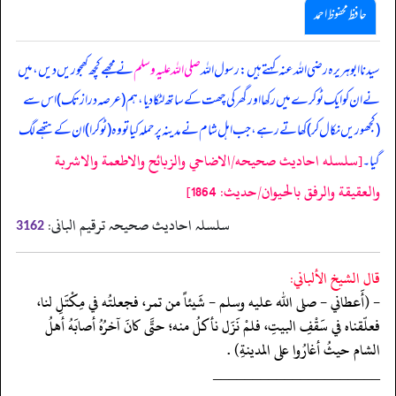
حافظ محفوظ احمد
سیدنا ابوہریرہ رضی اللہ عنہ کہتے ہیں: رسول اللہ
صلی اللہ علیہ وسلم
نے مجھے کچھ کھجوریں دیں، میں
نے ان کو ایک ٹوکرے میں رکھا اور گھر کی چھت کے ساتھ لٹکا دیا، ہم (عرصہ دراز تک) اس سے
(کجھوریں نکال کر) کھاتے رہے، جب اہل شام نے مدینہ پر حملہ کیا تو وہ (ٹوکرا) ان کے ہتھے لگ
[سلسله احاديث صحيحه/الاضاحي والزبائح والاطعمة والاشربة
گیا۔
والعقيقة والرفق بالحيوان/حدیث: 1864]
سلسلہ احادیث صحیحہ ترقیم البانی:
3162
قال الشيخ الألباني:
- (أَعطاني - صلى الله عليه وسلم - شَيئاً من تمر، فجعلتُه في مِكْتَلِ لنا،
فعلّقناه في سَقْفِ البيتِ، فلمْ نَزَل نأكلُ منه؛ حتَّى كانَ آخرُهُ أصابَهُ أهلُ
الشام حيثُ أغارُوا على المدينةِ) .
‏‏‏‏_____________________