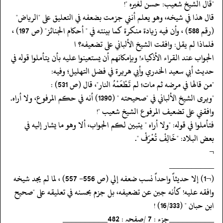
‏‏‏‏"قال الشيخ شعيب: حسن لغيره "!
‏‏‏‏قال هذا في شيخه، وهو يعلم أنني جزمت بضعفه في التعليق على "الرياض"
(رقم 588) ، وأن فيه زيادة منكرة كما بينته في " أحكام الجنائز" (ص 197) ،
فلماذا لم يقل: وافقت الشيخ الألباني على تضعيفه؟ ا
‏‏‏‏الجواب عند القراء الأذكياء! وبإمكانهم أن يستعينوا عليه بأن يتأملوا قوله في
حديث أبي سعيد الخدري وأبي هريرة في فضل التهليل؛ وفيه:
‏‏‏‏"من قالها في مرضه ثم مات؛ لم تَطْعَمْهُ النار"، قال (ص 531) :
‏‏‏‏"ويرى الشيخ الألباني في "صحيحته " (1390) أنه في حكم المرفوع، ولا أراه.
وافقني على تضعيف المرفوع الشيخ شعيب "!
‏‏‏‏فتأملوا في قوله: "ولا أراه " يتبين لكم الجواب، ألا وهو ما يشار إليه في
بعض البلاد: "خَالِفْ تُعْرَفْ ".
‏‏‏‏¬
‏‏‏‏__________
‏‏‏‏(¬1) إلا حديثاً واحداً نسب ضعفه إلي (ص 556- 557) ، لما لم يجد شيخه
وافقه عليه! كأنه جبن عن تضعيفه، بل جزم بحسنه في تعليقه على "صحيح
ابن حبان " (16/333) !
‏‏‏‏__________جزء : 7 /صفحہ : 482__________