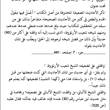
تحت عنوان:
‏‏‏‏"ذكر الأحاديث الضعيفة المحذوفة من أصل الكتاب "! أعْمَلَ فيها مِعْوَلَ
الهدم والطعن في كثير من الأحاديث الصحيحة، متفاخراً بذلك على من
سبقه من المحققين للكتاب! حيث بلغ عددها عنده ضعفي عددها عندهم،
ومنهم شيخه شعيب الأرنؤوط، الذي نسب إليه أنه وافقه على أكثر من (90)
حديثاً! وأن ذلك من فضل شيخه لرجوعه إلى الحق! ويعقِّب على تلك
الأحاديث بقوله:
‏‏‏‏__________جزء : 7 /صفحہ : 481__________
‏‏‏‏"وافقني على تضعيفه الشيخ شعيب الأرنؤوط "!
‏‏‏‏ولم يقل- في أي حديث من تلك الأحاديث التي كنت ضعفتها من قبل
شيخه (¬1) ، بل واستفاد هذا مني (كهذا التلميذ) تضعيفها كما يعلم هو
ذلك جيداً-:
‏‏‏‏وافقني الشيخ الألباني، بل وافقت الشيخ الألباني على تضعيفه!! وبخاصة في
مثل حديث ابن عباس رقم (30) عنده؛ فإنه خالف فيه جادَّته، فقال عقبه
(ص 520) :