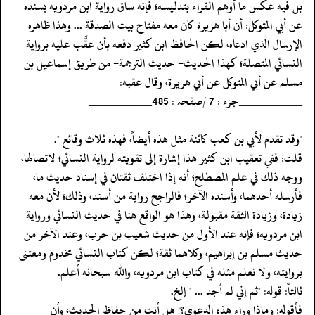
بل فيه عكس ما أوهم القراء بتدليسه؛ فإنه ساق رواية ابن مردويه بسنده
عن أبي المتوكل: أن أبا هريرة كان معه مفتاح بيت الصدقة ... وهذا ظاهره
الإرسال الذي ادعاه، لكن الحافظ ابن كثير دفعه بأن عقَّب عليه برواية
النسائي المتصلة؛ كهذا الحديث- حديث الترجمة- من طريق إسماعيل بن
مسلم عن أبي المتوكل عن أبي هريرة، وقال عقبه:
‏‏‏‏__________جزء : 7 /صفحہ : 485__________
‏‏‏‏"وقد تقدم لأبي بن كعب كائنة مثل هذه أيضاً، فهذه ثلاث وقائع ".
‏‏‏‏قلت: ففي تعقيب ابن كثير هذا إشارة إلى تقويته لرواية النسائي؛ لاتصالها،
ووجه ذلك في علم المصطلح؛ أنه إذا اختلف ثقتان في إسناد حديث ما،
فأرسله أحدهما، وأسنده الآخر؛ فالراجح رواية من أسند، وذلك؛ لأن معه
زيادة، وزيادة الثقة مقبولة، وهذا هو الواقع هنا في حديث النسائي ورواية
ابن مردويه؛ فإنه عند الأول من حديث شعيب بن حرب، وعند الآخر من
حديث مسلم بن إبراهيم، وكلاهما ثقة؛ لكن كتاب النسائي مخدوم ومعتنى
بروايته، ولا نعلم مثله في كتاب ابن مردويه، والله سبحانه أعلم.
‏‏‏‏ثالثاً: قوله: "ثم إني لم أجد ... " إلخ.
‏‏‏‏فأقوله: وماذا وراء هذه الدعوى؟! هل أنت من حفاظ الحديث، وأن