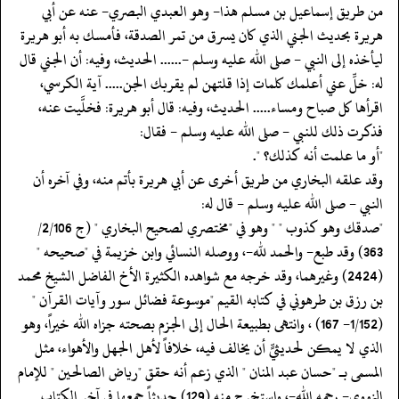
‏‏‏‏من طريق إسماعيل بن مسلم هذا- وهو العبدي البصري- عنه عن أبي
هريرة بحديث الجني الذي كان يسرق من تمر الصدقة، فأمسك به أبو هريرة
ليأخذه إلى النبي - صلى الله عليه وسلم -...... الحديث، وفيه: أن الجني قال
له: خلِّ عني أعلمك كلمات إذا قلتهن لم يقربك الجن..... آية الكرسي،
اقرأها كل صباح ومساء..... الحديث، وفيه: قال أبو هريرة: فخلَّيت عنه،
فذكرت ذلك للنبي - صلى الله عليه وسلم - فقال:
‏‏‏‏"أو ما علمت أنه كذلك؟ ".
‏‏‏‏وقد علقه البخاري من طريق أخرى عن أبي هريرة بأتم منه، وفي آخره أن
النبي - صلى الله عليه وسلم - قال له:
‏‏‏‏"صدقك وهو كذوب " " وهو في "مختصري لصحيح البخاري " (ج 2/106/
‏‏‏‏363) وقد طبع- والحمد لله-، ووصله النسائي وابن خزيمة في "صحيحه "
(2424) وغيرهما، وقد خرجه مع شواهده الكثيرة الأخ الفاضل الشيخ محمد
بن رزق بن طرهوني في كتابه القيم "موسوعة فضائل سور وآيات القرآن "
(1/152- 167) ، وانتهى بطبيعة الحال إلى الجزم بصحته جزاه الله خيراً، وهو
الذي لا يمكن لحديثيٍّ أن يخالف فيه، خلافاً لأهل الجهل والأهواء، مثل
المسمى بـ "حسان عبد المنان " الذي زعم أنه حقق "رياض الصالحين " للإمام
النووي- رحمه الله-، واستخرج منه (129) حديثاً جمعها في آخر الكتاب