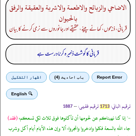
الاضاحي والزبائح والاطعمة والاشربة والعقيقة والرفق
بالحيوان
قربانی، ذبیحوں، کھانے پینے، عقیقے اور جانوروں سے نرمی کرنے کا بیان
قربانی کا گوشت ذخیرہ کرنا درست ہے
Report Error
باب احادیث (4)
اظهار التشكيل
🔍 English
ترقیم الباني:
ترقیم فقہی:
--
1887
1713
-" إنا كنا نهيناكم عن لحومها أن تأكلوها فوق ثلاث لكي تسعكم،
(فقد)
جاء الله بالسعة فكلوا وادخروا واتجروا، ألا وإن هذه الأيام أيام أكل وشرب