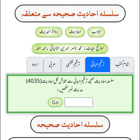
سلسله احاديث صحيحه سے متعلقہ
ابواب
احادیث
رواۃ الحدیث
سوانح حیات: محمد ناصر الدین الالبانی رحمہ اللہ
تمام کتب
ترقیم البانی
ترقيم فقہی
عربی
اردو
سلسله احاديث صحيحه ترقیم البانی سے تلاش کل احادیث (4035)
حدیث نمبر لکھیں:
سلسله احاديث صحيحه