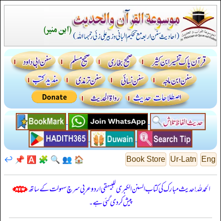
↩️
📌
🅰️
🧩
🔍
👥
🏠
Book Store
Ur-Latn
Eng
الحمدللہ! حدیث مبارک کی کتاب السنن الكبرى للبيهقي اردو عربی سرچ سہولت کے ساتھ
پیش کر دی گئی ہے۔