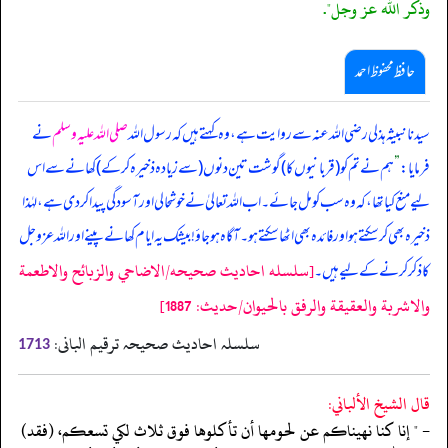
وذكر الله عز وجل".
حافظ محفوظ احمد
سیدنا نبیثہ ہذلی رضی اللہ عنہ سے روایت ہے، وہ کہتے ہیں کہ رسول اللہ
صلی اللہ علیہ وسلم
نے
فرمایا:
”
ہم نے تم کو (‏‏‏‏قربانیوں کا) گوشت تین دنوں (‏‏‏‏سے زیادہ ذخیرہ کر کے) کھانے سے اس
لیے منع کیا تھا، کہ وہ سب کو مل جائے۔ اب اللہ تعالیٰ نے خوشحالی اور آسودگی پیدا کر دی ہے، لہٰذا
ذخیرہ بھی کر سکتے ہو اور فائدہ بھی اٹھا سکتے ہو۔ آگاہ ہو جاؤ! بیشک یہ ایام کھانے پینے اور اللہ عزوجل
[سلسله احاديث صحيحه/الاضاحي والزبائح والاطعمة
کا ذکر کرنے کے لیے ہیں۔
والاشربة والعقيقة والرفق بالحيوان/حدیث: 1887]
سلسلہ احادیث صحیحہ ترقیم البانی:
1713
قال الشيخ الألباني:
- " إنا كنا نهيناكم عن لحومها أن تأكلوها فوق ثلاث لكي تسعكم، (فقد)