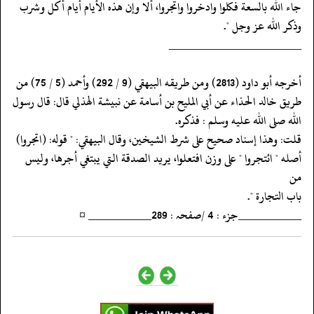
جاء الله بالسعة فكلوا وادخروا واتجروا، ألا وإن هذه الأيام أيام أكل وشرب
وذكر الله عز وجل ".
‏‏‏‏_____________________
‏‏‏‏أخرجه أبو داود (2813) ومن طريقه البيهقي (9 / 292) وأحمد (5 / 75) من
‏‏‏‏طريق خالد الحذاء عن أبي المليح بن أسامة عن نبيشة الهذلي قال: قال رسول
‏‏‏‏الله صلى الله عليه وسلم : فذكره.
‏‏‏‏قلت: وهذا إسناد صحيح على شرط الشيخين، وقال البيهقي: " قوله: (اتجروا)
‏‏‏‏أصله " ائتجروا " على وزن افتعلوا، يريد الصدقة التي يبتغي أجرها، وليس
من
‏‏‏‏باب التجارة ".
‏‏‏‏__________جزء : 4 /صفحہ : 289__________ ¤