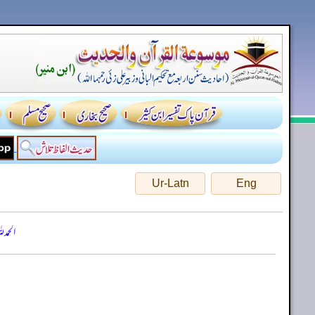
Ur-Latn
Eng
الحمد