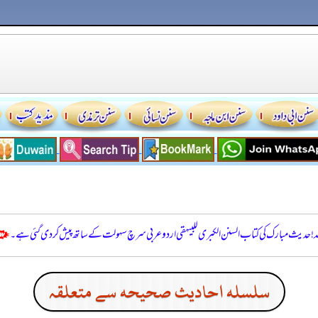
للہ! حدیث مبارک کی کتاب السنن الكبرى للبيهقي اردو عربی سرچ سہولت کے ساتھ پیش کر دی گئی ہے۔
سلسله احاديث صحيحه سے متعلقہ