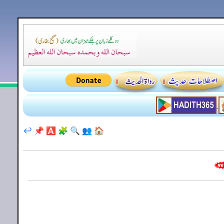
↩️
📌
🅰️
🧩
🔍
👥
🏠