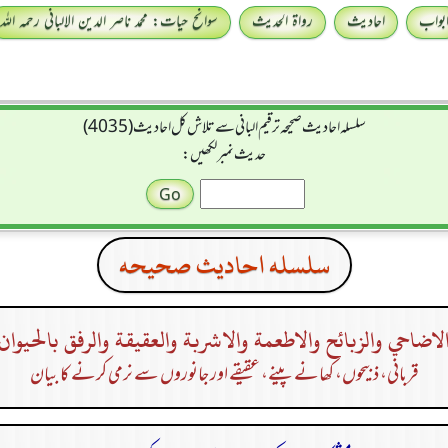
بواب
احادیث
رواۃ الحدیث
سوانح حیات: محمد ناصر الدین الالبانی رحمہ اللہ
سلسله احاديث صحيحه ترقیم البانی سے تلاش کل احادیث (4035)
حدیث نمبر لکھیں:
سلسله احاديث صحيحه
لاضاحي والزبائح والاطعمة والاشربة والعقيقة والرفق بالحيوان
قربانی، ذبیحوں، کھانے پینے، عقیقے اور جانوروں سے نرمی کرنے کا بیان