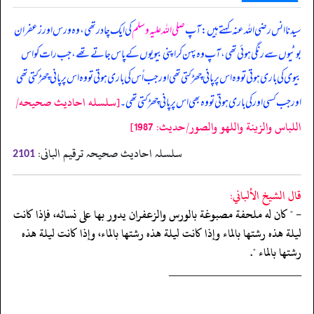
سیدنا انس رضی اللہ عنہ کہتے ہیں: آپ
صلی اللہ علیہ وسلم
کی ایک چادر تھی، وہ ورس اور زعفران
بوٹیوں سے رنگی ہوئی تھی، آپ وہ پہن کر اپنی بیویوں کے پاس جاتے تھے، جب رات کو اس
بیوی کی باری ہوتی تو وہ اس پر پانی چھڑکتی تھی اور جب اُس کی باری ہوتی تو وہ اس پر پانی چھڑکتی تھی
[سلسله احاديث صحيحه/
اور جب کسی اور کی باری ہوتی تو وہ بھی اس پر پانی چھڑکتی تھی۔
اللباس والزينة واللهو والصور/حدیث: 1987]
سلسلہ احادیث صحیحہ ترقیم البانی:
2101
قال الشيخ الألباني:
- " كان له ملحفة مصبوغة بالورس والزعفران يدور بها على نسائه، فإذا كانت
ليلة هذه رشتها بالماء وإذا كانت ليلة هذه رشتها بالماء، وإذا كانت ليلة هذه
رشتها بالماء ".
‏‏‏‏_____________________