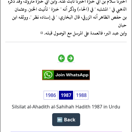
‏‏‏‏أخبرنا سلام بن أبي خبزة أخبرنا ثابت عنه. وابن أبي خبزة متروك، وقد ذكره
‏‏‏‏الذهبي في " المشتبه " في (الحاء) وذكر أنه " خبزة " تأنيث الخبز. وعثمان
‏‏‏‏بن حفص الظاهر أنه الزرقي، قال البخاري: " في إسناده نظر ". ووثقه ابن
حبان
‏‏‏‏وابن عبد البر، فالعمدة على المرسل مع الوصول قبله. ¤
1986
1987
1988
Silsilat al-Ahadith al-Sahihah Hadith 1987 in Urdu
Back ⬅️