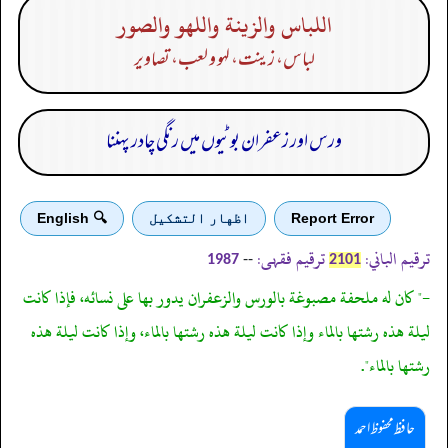
اللباس والزينة واللهو والصور
لباس، زینت، لہو و لعب، تصاویر
ورس اور زعفران بوٹیوں میں رنگی چادر پہننا
Report Error
اظهار التشكيل
🔍 English
ترقیم الباني:
ترقیم فقہی:
--
1987
2101
-" كان له ملحفة مصبوغة بالورس والزعفران يدور بها على نسائه، فإذا كانت
ليلة هذه رشتها بالماء وإذا كانت ليلة هذه رشتها بالماء، وإذا كانت ليلة هذه
رشتها بالماء".
حافظ محفوظ احمد