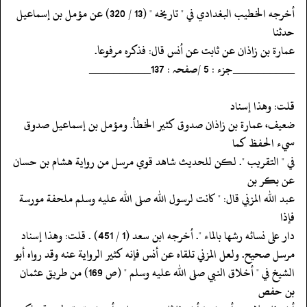
‏‏‏‏أخرجه الخطيب البغدادي في " تاريخه " (13 / 320) عن مؤمل بن إسماعيل
حدثنا
‏‏‏‏عمارة بن زاذان عن ثابت عن أنس قال: فذكره مرفوعا.
‏‏‏‏__________جزء : 5 /صفحہ : 137__________
‏‏‏‏قلت: وهذا إسناد
‏‏‏‏ضعيف، عمارة بن زاذان صدوق كثير الخطأ. ومؤمل بن إسماعيل صدوق
سيء الحفظ كما
‏‏‏‏في " التقريب ". لكن للحديث شاهد قوي مرسل من رواية هشام بن حسان
عن بكر بن
‏‏‏‏عبد الله المزني قال: " كانت لرسول الله صلى الله عليه وسلم ملحفة مورسة
فإذا
‏‏‏‏دار على نسائه رشها بالماء ". أخرجه ابن سعد (1 / 451) . قلت: وهذا إسناد
‏‏‏‏مرسل صحيح. ولعل المزني تلقاه عن أنس فإنه كثير الرواية عنه وقد رواه أبو
‏‏‏‏الشيخ في " أخلاق النبي صلى الله عليه وسلم " (ص 169) من طريق عثمان
بن حفص