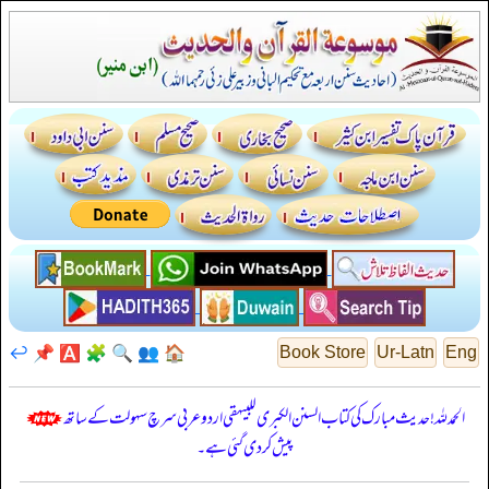
↩️
📌
🅰️
🧩
🔍
👥
🏠
Book Store
Ur-Latn
Eng
الحمدللہ! حدیث مبارک کی کتاب السنن الكبرى للبيهقي اردو عربی سرچ سہولت کے ساتھ
پیش کر دی گئی ہے۔