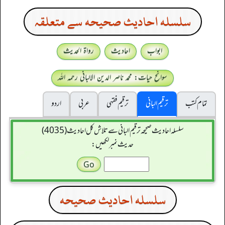
سلسله احاديث صحيحه سے متعلقہ
ابواب
احادیث
رواۃ الحدیث
سوانح حیات: محمد ناصر الدین الالبانی رحمہ اللہ
تمام کتب
ترقیم البانی
ترقيم فقہی
عربی
اردو
سلسله احاديث صحيحه ترقیم البانی سے تلاش کل احادیث (4035)
حدیث نمبر لکھیں:
سلسله احاديث صحيحه