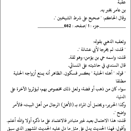
عقبة
‏‏‏‏بن عامر يخبر به.
‏‏‏‏وقال الحاكم: " صحيح على شرط الشيخين ".
‏‏‏‏__________جزء : 1 /صفحہ : 662__________
‏‏‏‏وتعقبه الذهبي بقوله:
‏‏‏‏" قلت: لم يخرجا لأبي عشانة ".
‏‏‏‏قلت: واسمه حي بن يؤمن، وهو ثقة.
‏‏‏‏قال السندي في حاشيته على النسائي.
‏‏‏‏" قوله: " أهله الحلية " بكسر فسكون. الظاهر أنه يمنع أزواجه الحلية
مطلقا
‏‏‏‏سواء كان من ذهب أو فضة، ولعل ذلك مخصوص بهم، ليؤثروا الآخرة على
الدنيا،
‏‏‏‏وكذا الحرير، ويحتمل أن المراد بـ (الأهل) الرجال من أهل البيت، فالأمر
‏‏‏‏واضح ".
‏‏‏‏قلت: هذا الاحتمال بعيد غير متبادر فالاعتماد على ما ذكره أولا والله أعلم.
‏‏‏‏وأقول: فهذا الحديث يدل على مثل ما دل عليه الحديث المشهور الذي سبق