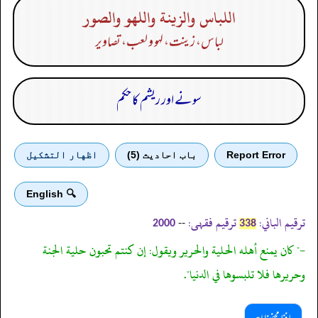
اللباس والزينة واللهو والصور
لباس، زینت، لہو و لعب، تصاویر
سونے اور ریشم کا حکم
Report Error
باب احادیث (5)
اظهار التشكيل
🔍 English
ترقیم الباني:
ترقیم فقہی:
--
2000
338
-" كان يمنع أهله الحلية والحرير ويقول: إن كنتم تحبون حلية الجنة
وحريرها فلا تلبسوها في الدنيا".