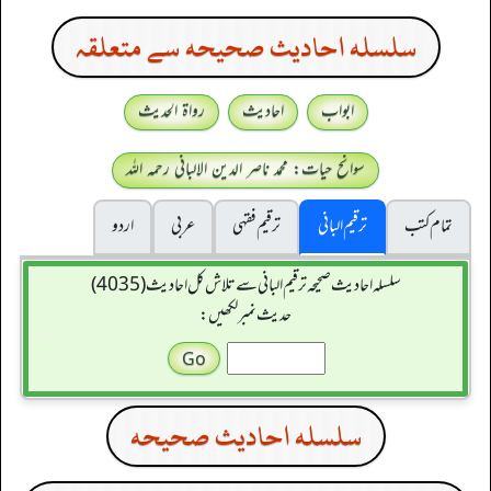
سلسله احاديث صحيحه سے متعلقہ
ابواب
احادیث
رواۃ الحدیث
سوانح حیات: محمد ناصر الدین الالبانی رحمہ اللہ
تمام کتب
ترقیم البانی
ترقيم فقہی
عربی
اردو
سلسله احاديث صحيحه ترقیم البانی سے تلاش کل احادیث (4035)
حدیث نمبر لکھیں:
سلسله احاديث صحيحه