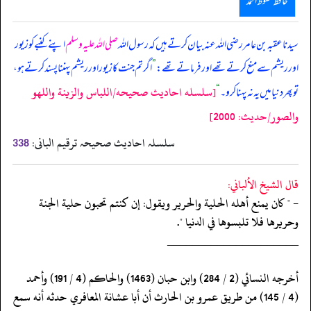
حافظ محفوظ احمد
سیدنا عقبہ بن عامر رضی اللہ عنہ بیان کرتے ہیں کہ رسول اللہ
صلی اللہ علیہ وسلم
اپنے کنبے کو زیور
اور ریشم سے منع کرتے تھے اور فرما تے تھے:
”
اگر تم جنت کا زیور اور ریشم پہننا پسند کرتے ہو،
[سلسله احاديث صحيحه/اللباس والزينة واللهو
تو پھر دنیا میں یہ نہ پہنا کرو۔
“
والصور/حدیث: 2000]
سلسلہ احادیث صحیحہ ترقیم البانی:
338
قال الشيخ الألباني:
- " كان يمنع أهله الحلية والحرير ويقول: إن كنتم تحبون حلية الجنة
وحريرها فلا تلبسوها في الدنيا ".
‏‏‏‏_____________________
‏‏‏‏أخرجه النسائي (2 / 284) وابن حبان (1463) والحاكم (4 / 191) وأحمد
‏‏‏‏(4 / 145) من طريق عمرو بن الحارث أن أبا عشانة المعافري حدثه أنه سمع