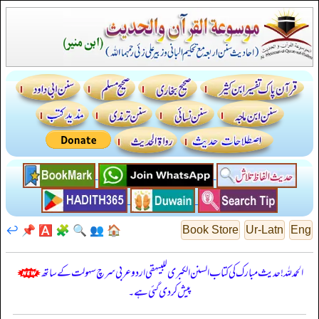
↩️
📌
🅰️
🧩
🔍
👥
🏠
Book Store
Ur-Latn
Eng
الحمدللہ! حدیث مبارک کی کتاب السنن الكبرى للبيهقي اردو عربی سرچ سہولت کے ساتھ
پیش کر دی گئی ہے۔