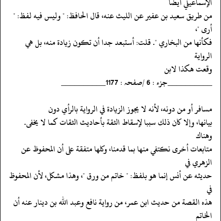
الإسماعيلي أيضا
‏‏‏‏من طريق سعيد بن عفير عن الليث عنه، قال الحافظ: " وليس فيه لفظ: "
أرى "،
‏‏‏‏فكأنها من البخاري ". قلت: أستبعد جدا أن تكون زيادة منه، بل هي
الرواية
‏‏‏‏وقعت هكذا لابن
‏‏‏‏__________جزء : 6 /صفحہ : 1177__________
‏‏‏‏مسافر أو من دونه، لأنه لا يجوز الزيادة في الرواية بالرأي دون
‏‏‏‏بيانها، وإلا كان ذلك سببا لإسقاط الثقة بأحاديث الثقات كما لا يخفى.
وهناك
‏‏‏‏متابعات أخرى نكتفي منها بما قدمنا، وكلها متفقة على أن المحفوظ عن
الزهري في
‏‏‏‏حديثه عن أنس إنما هو بلفظ: " خاتم من ورق "، وهذا مشكل، لأن المحفوظ
في
‏‏‏‏هذه القصة من حديث ابن عمر، من رواية نافع وعبد الله بن دينار عنه أن
الخاتم