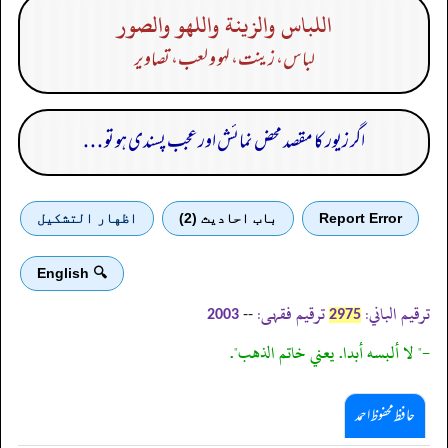
اللباس والزينة واللهو والصور
لباس، زینت، لہو و لعب، تصاویر
اگر زیور کا مقصد محض نمائش اور عجب پسندی ہو تو . . .
Report Error
باب احادیث (2)
اظهار التشكيل
🔍 English
ترقیم الباني:
ترقیم فقہی:
--
2003
2975
-" لا ألبسه أبدا. يعني خاتم الذهب".
حافظ محفوظ احمد