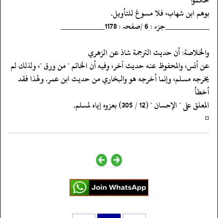
‏‏‏‏بوهم ابن شهاب، فلا مسوغ للتأويل.
‏‏‏‏__________جزء : 6 /صفحہ : 1178__________
‏‏‏‏والخلاصة: أن حديث الترجمة شاذ عن الزهري
‏‏‏‏عن أنس، والمحفوظ عنه حديث آخر، وفيه أن الخاتم " من ورق "، ولذلك لم
‏‏‏‏يخرجه مسلم، وإنما أخرجه هو والبخاري من حديث ابن عمر. ولهذا فقد
أخطأ
‏‏‏‏المعلق على " الإحسان " (12 / 305) بعزوه إياه لمسلم.
‏‏‏‏¤