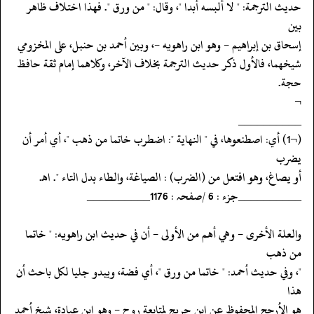
‏‏‏‏حديث الترجمة: " لا ألبسه أبدا "، وقال: " من ورق ". فهذا اختلاف ظاهر
بين
‏‏‏‏إسحاق بن إبراهيم - وهو ابن راهويه -، وبين أحمد بن حنبل، على المخزومي
‏‏‏‏شيخهما، فالأول ذكر حديث الترجمة بخلاف الآخر، وكلاهما إمام ثقة حافظ
حجة.
‏‏‏‏¬
‏‏‏‏__________
‏‏‏‏(¬1) أي: اصطنعوها، في " النهاية ": اضطرب خاتما من ذهب "، أي أمر أن
يضرب
‏‏‏‏أو يصاغ، وهو افتعل من (الضرب) : الصياغة، والطاء بدل التاء ". اهـ.
‏‏‏‏__________جزء : 6 /صفحہ : 1176__________
‏‏‏‏والعلة الأخرى - وهي أهم من الأولى - أن في حديث ابن راهويه: " خاتما
من ذهب
‏‏‏‏"، وفي حديث أحمد: " خاتما من ورق "، أي فضة، ويبدو جليا لكل باحث أن
هذا
‏‏‏‏هو الأرجح المحفوظ عن ابن جريج لمتابعة روح - وهو ابن عبادة، شيخ أحمد