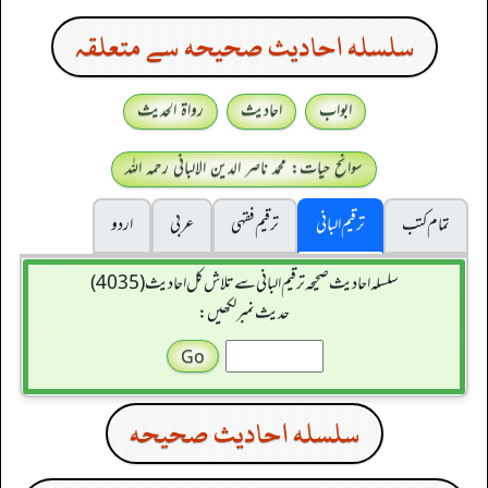
سلسله احاديث صحيحه سے متعلقہ
ابواب
احادیث
رواۃ الحدیث
سوانح حیات: محمد ناصر الدین الالبانی رحمہ اللہ
تمام کتب
ترقیم البانی
ترقيم فقہی
عربی
اردو
سلسله احاديث صحيحه ترقیم البانی سے تلاش کل احادیث (4035)
حدیث نمبر لکھیں:
سلسله احاديث صحيحه