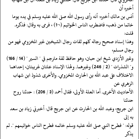
أخبره أن
‏‏‏‏أنس بن مالك أخبره: أنه رأى رسول الله صلى الله عليه وسلم في يده يوما
‏‏‏‏خاتما من ذهب، فاضطرب الناس الخواتيم (¬1) ، فرمى به وقال: فذكره.
قلت:
‏‏‏‏وهذا إسناد صحيح رجاله كلهم ثقات رجال الشيخين غير المخزومي فهو من
رجال مسلم،
‏‏‏‏وغير الأزدي شيخ ابن حبان، وهو حافظ ثقة مترجم في " السير " (14 / 166)
‏‏‏‏و" الشذرات " (2 / 246) وغيرهما. ولهذا الإسناد علتان غريبتان، إحداهما
‏‏‏‏الاختلاف على عبد الله بن الحارث المخزومي. والأخرى شذوذ ابن شهاب
الزهري عن
‏‏‏‏الأحاديث الأخرى. أما العلة الأولى، فقال أحمد (3 / 206) : حدثنا روح
حدثنا
‏‏‏‏ابن جريج، وعبد الله بن الحارث عن ابن جريج قال: أخبرني زياد بن سعد
به إلى
‏‏‏‏قوله: " فطرح النبي صلى الله عليه وسلم خاتمه فطرح الناس خواتيمهم ". لم
يذكر