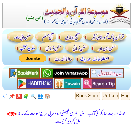
↩️
📌
🅰️
🧩
🔍
👥
🏠
Book Store
Ur-Latn
Eng
الحمدللہ! حدیث مبارک کی کتاب السنن الكبرى للبيهقي اردو عربی سرچ سہولت کے ساتھ
پیش کر دی گئی ہے۔