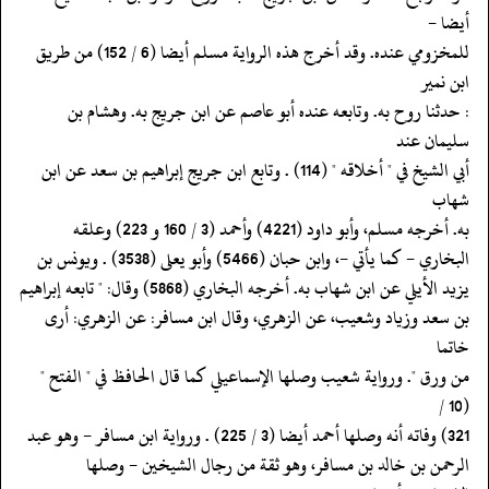
أيضا -
‏‏‏‏للمخزومي عنده. وقد أخرج هذه الرواية مسلم أيضا (6 / 152) من طريق
ابن نمير
‏‏‏‏: حدثنا روح به. وتابعه عنده أبو عاصم عن ابن جريج به. وهشام بن
سليمان عند
‏‏‏‏أبي الشيخ في " أخلاقه " (114) . وتابع ابن جريج إبراهيم بن سعد عن ابن
شهاب
‏‏‏‏به. أخرجه مسلم، وأبو داود (4221) وأحمد (3 / 160 و 223) وعلقه
‏‏‏‏البخاري - كما يأتي -، وابن حبان (5466) وأبو يعلى (3538) . ويونس بن
‏‏‏‏يزيد الأيلي عن ابن شهاب به. أخرجه البخاري (5868) وقال: " تابعه إبراهيم
‏‏‏‏بن سعد وزياد وشعيب، عن الزهري، وقال ابن مسافر: عن الزهري: أرى
خاتما
‏‏‏‏من ورق ". ورواية شعيب وصلها الإسماعيلي كما قال الحافظ في " الفتح "
(10 /
‏‏‏‏الرحمن بن خالد بن مسافر، وهو ثقة من رجال الشيخين - وصلها