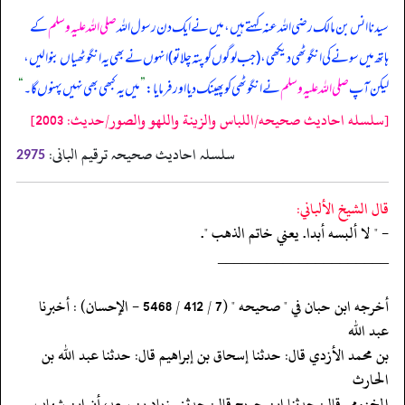
سیدنا انس بن مالک رضی اللہ عنہ کہتے ہیں، میں نے ایک دن رسول اللہ
صلی اللہ علیہ وسلم
کے
ہاتھ میں سونے کی انگوٹھی دیکھی، (جب لوگوں کو پتہ چلا تو) انہوں نے بھی یہ انگوٹھیاں بنوا لیں،
لیکن آپ
صلی اللہ علیہ وسلم
نے انگوٹھی کو پھینک دیا اور فرمایا:
”
میں یہ کبھی بھی نہیں پہنوں گا۔
“
[سلسله احاديث صحيحه/اللباس والزينة واللهو والصور/حدیث: 2003]
سلسلہ احادیث صحیحہ ترقیم البانی:
2975
قال الشيخ الألباني:
- " لا ألبسه أبدا. يعني خاتم الذهب ".
‏‏‏‏_____________________
‏‏‏‏أخرجه ابن حبان في " صحيحه " (7 / 412 / 5468 - الإحسان) : أخبرنا
عبد الله
‏‏‏‏بن محمد الأزدي قال: حدثنا إسحاق بن إبراهيم قال: حدثنا عبد الله بن
الحارث
‏‏‏‏المخزومي قال: حدثنا ابن جريج قال: حدثني زياد بن سعد، أن ابن شهاب