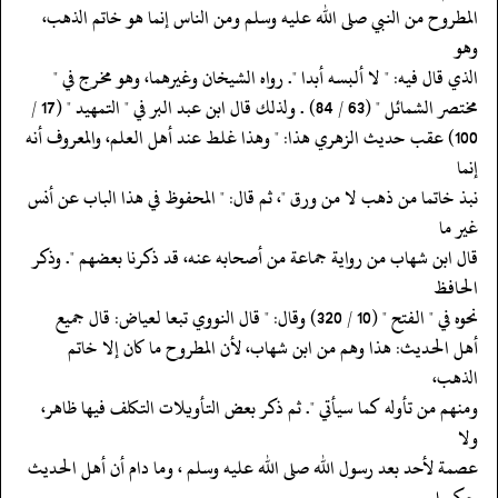
‏‏‏‏المطروح من النبي صلى الله عليه وسلم ومن الناس إنما هو خاتم الذهب،
وهو
‏‏‏‏الذي قال فيه: " لا ألبسه أبدا ". رواه الشيخان وغيرهما، وهو مخرج في "
‏‏‏‏مختصر الشمائل " (63 / 84) . ولذلك قال ابن عبد البر في " التمهيد " (17 /
‏‏‏‏100) عقب حديث الزهري هذا: " وهذا غلط عند أهل العلم، والمعروف أنه
إنما
‏‏‏‏نبذ خاتما من ذهب لا من ورق "، ثم قال: " المحفوظ في هذا الباب عن أنس
غير ما
‏‏‏‏قال ابن شهاب من رواية جماعة من أصحابه عنه، قد ذكرنا بعضهم ". وذكر
الحافظ
‏‏‏‏نحوه في " الفتح " (10 / 320) وقال: " قال النووي تبعا لعياض: قال جميع
‏‏‏‏أهل الحديث: هذا وهم من ابن شهاب، لأن المطروح ما كان إلا خاتم
الذهب،
‏‏‏‏ومنهم من تأوله كما سيأتي ". ثم ذكر بعض التأويلات التكلف فيها ظاهر،
ولا
‏‏‏‏عصمة لأحد بعد رسول الله صلى الله عليه وسلم ، وما دام أن أهل الحديث
حكموا