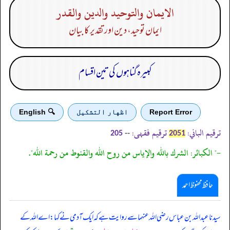
الايمان والتوحيد والدين والقدر
ایمان توحید، دین اور تقدیر کا بیان
کبیرہ گناہوں کی تین اقسام
Report Error
اظهار التشكيل
🔍 English
ترقیم الباني:
ترقیم فقہی:
--
205
2051
-" الكبائر: الشرك بالله والإياس من روح الله والقنوط من رحمة الله".
حافظ محفوظ احمد
سیدنا عبداللہ بن عباس رضی اللہ عنہما سے روایت ہے کہ ایک آدمی نے کہا: اے اللہ کے