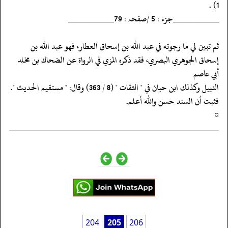
‏‏‏‏__________جزء : 5 /صفحہ : 79__________
‏‏‏‏ثم تبين لي ما رجوته في عبد الله بن إسحاق العطار، فهو عبد الله بن
‏‏‏‏إسحاق الجوهري البصري، فقد ذكره المزي في الرواة عن الضحاك بن مخلد
أبي عاصم
‏‏‏‏النبيل وكذلك ابن حبان في " الثقات " (8 / 363) وقال: " مستقيم الحديث ".
‏‏‏‏فثبت أن السند حسن والله أعلم.
‏‏‏‏¤
204
205
206