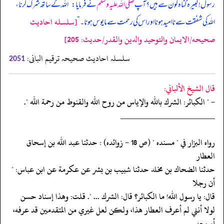
رسول! کبیرہ گناہ کون سے ہیں؟ آپ
صلی اللہ علیہ وسلم
نے فرمایا:
”
اللہ کے ساتھ شرک کرنا،
[سلسله احاديث
اللہ کی شفقت سے ناامید ہونا اور اس کی رحمت سے مایوس ہونا۔
“
صحيحه/الايمان والتوحيد والدين والقدر/حدیث: 205]
سلسلہ احادیث صحیحہ ترقیم البانی:
2051
قال الشيخ الألباني:
- " الكبائر: الشرك بالله والإياس من روح الله والقنوط من رحمة الله ".
‏‏‏‏_____________________
‏‏‏‏رواه البزار في " مسنده " (ص 18 - زوائده) : حدثنا عبد الله بن إسحاق
العطار
‏‏‏‏حدثنا الضحاك بن مخلد حدثنا شبيب بن بشر عن عكرمة عن ابن عباس: "
أن رجلا
‏‏‏‏قال: يا رسول الله! ما الكبائر؟ قال: الشرك ... ". قلت: وهذا إسناد حسن
‏‏‏‏لولا أنني لم أعرف العطار هذا، ولكن لعل غيري من المتقدمين قد عرفه،
أو وجد