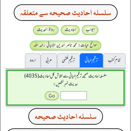
سلسله احاديث صحيحه سے متعلقہ
ابواب
احادیث
رواۃ الحدیث
سوانح حیات: محمد ناصر الدین الالبانی رحمہ اللہ
تمام کتب
ترقیم البانی
ترقيم فقہی
عربی
اردو
سلسله احاديث صحيحه ترقیم البانی سے تلاش کل احادیث (4035)
حدیث نمبر لکھیں:
سلسله احاديث صحيحه