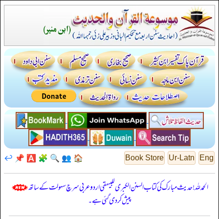
↩️
📌
🅰️
🧩
🔍
👥
🏠
Book Store
Ur-Latn
Eng
الحمدللہ! حدیث مبارک کی کتاب السنن الكبرى للبيهقي اردو عربی سرچ سہولت کے ساتھ
پیش کر دی گئی ہے۔