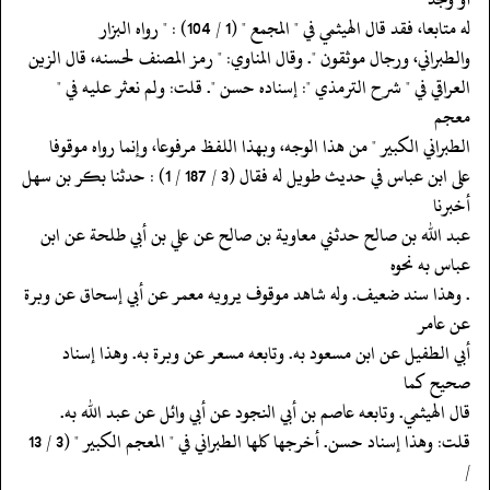
‏‏‏‏له متابعا، فقد قال الهيثمي في " المجمع " (1 / 104) : " رواه البزار
‏‏‏‏والطبراني، ورجال موثقون ". وقال المناوي: " رمز المصنف لحسنه، قال الزين
‏‏‏‏العراقي في " شرح الترمذي ": إسناده حسن ". قلت: ولم نعثر عليه في "
معجم
‏‏‏‏الطبراني الكبير " من هذا الوجه، وبهذا اللفظ مرفوعا، وإنما رواه موقوفا
‏‏‏‏على ابن عباس في حديث طويل له فقال (3 / 187 / 1) : حدثنا بكر بن سهل
أخبرنا
‏‏‏‏عبد الله بن صالح حدثني معاوية بن صالح عن علي بن أبي طلحة عن ابن
عباس به نحوه
‏‏‏‏. وهذا سند ضعيف. وله شاهد موقوف يرويه معمر عن أبي إسحاق عن وبرة
عن عامر
‏‏‏‏أبي الطفيل عن ابن مسعود به. وتابعه مسعر عن وبرة به. وهذا إسناد
صحيح كما
‏‏‏‏قال الهيثمي. وتابعه عاصم بن أبي النجود عن أبي وائل عن عبد الله به.
‏‏‏‏قلت: وهذا إسناد حسن. أخرجها كلها الطبراني في " المعجم الكبير " (3 / 13
/