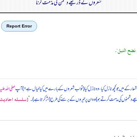
شعروں کے ذریعے دشمن کی مذمت کرنا
Report Error
 نضح النبل".
اشعار کے میں جو کچھ نازل کیا، وہ نازل کیا (تو اب شعروں کے بارے میں کیا خیال ہے؟) آپ
صلی اللہ علی
[سلسله احاديث صح
عے دشمنوں کی مذمت کرتے ہو) وہ ان پر تیروں کے برسنے کی طرح (اثر کرتا ہے)۔
“