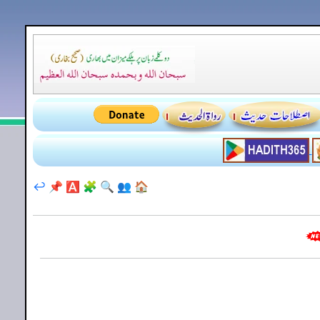
↩️
📌
🅰️
🧩
🔍
👥
🏠