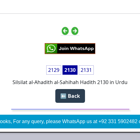
2129
2130
2131
Silsilat al-Ahadith al-Sahihah Hadith 2130 in Urdu
Back ⬅️
ooks, For any query, please WhatsApp us at +92 331 5902482 