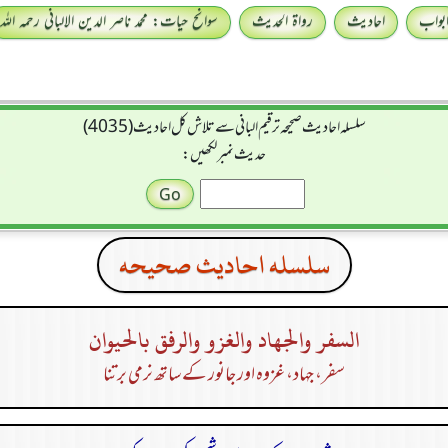
بواب
احادیث
رواۃ الحدیث
سوانح حیات: محمد ناصر الدین الالبانی رحمہ اللہ
سلسله احاديث صحيحه ترقیم البانی سے تلاش کل احادیث (4035)
حدیث نمبر لکھیں:
سلسله احاديث صحيحه
السفر والجهاد والغزو والرفق بالحيوان
سفر، جہاد، غزوہ اور جانور کے ساتھ نرمی برتنا