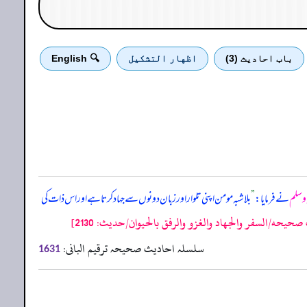
باب احادیث (3)
اظهار التشكيل
🔍 English
ہ وسلم
نے فرمایا:
”
بلاشبہ مومن اپنی تلوار اور زبان دونوں سے جہاد کرتا ہے اور اس ذات کی
يحه/السفر والجهاد والغزو والرفق بالحيوان/حدیث: 2130]
سلسلہ احادیث صحیحہ ترقیم البانی:
1631