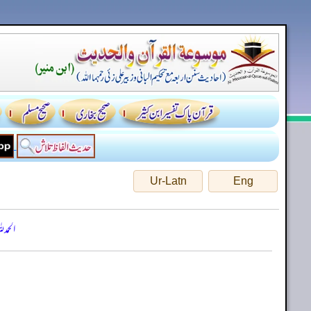
Ur-Latn
Eng
الحمد