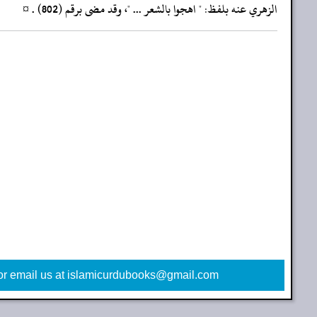
‏‏‏‏الزهري عنه بلفظ: " اهجوا بالشعر ... "، وقد مضى برقم (802) . ¤
or email us at islamicurdubooks@gmail.com