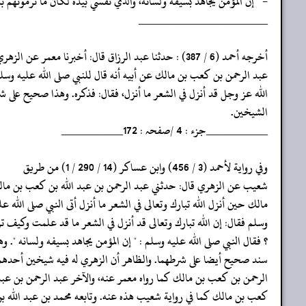
- " إن المؤمن يجاهد بسيفه ولسانه، والذي نفسي بيده لكأن ما ترمونهم به
‏‏‏‏_____________________
‏‏‏‏أخرجه أحمد (6 / 387) : حدثنا عبد الرزاق قال: أخبرنا معمر عن الزهري عن
‏‏‏‏عبد الرحمن بن كعب بن مالك عن أبيه أنه قال للنبي صلى الله عليه وسلم
‏‏‏‏الله عز وجل قد أنزل في الشعر ما أنزل، فقال: فذكره. وهذا صحيح على 
‏‏‏‏الشيخين.
‏‏‏‏__________جزء : 4 /صفحہ : 172__________
‏‏‏‏وفي رواية لأحمد (3 / 456) وابن عساكر (14 / 290 / 1) من طريق
‏‏‏‏شعيب عن الزهري قال: حدثني عبد الرحمن بن عبد الله بن كعب بن م
‏‏‏‏مالك حين أنزل الله تبارك وتعالى في الشعر ما أنزل أتى النبي صلى الله عل
‏‏‏‏وسلم فقال: إن الله تبارك وتعالى قد أنزل في الشعر ما قد علمت وكيف ت
‏‏‏‏؟ فقال النبي صلى الله عليه وسلم : " إن المؤمن يجاهد بسيفه ولسانه ". وه
‏‏‏‏سند صحيح أيضا على شرطهما. والظاهر أن الزهري له فيه شيخين أحدهم
‏‏‏‏الرحمن بن كعب بن مالك كما رواه معمر عنه، والآخر عبد الرحمن بن عبد
‏‏‏‏كعب بن مالك كما في رواية شعيب هذه عنه. وتابعه محمد بن عبد الله ب