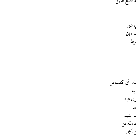
 نضح النبل ".
 : إن
شرط
الك. أن كعب بن
يه
رى فيه
ذا
ا: عبد
 الله بن
ن أخي