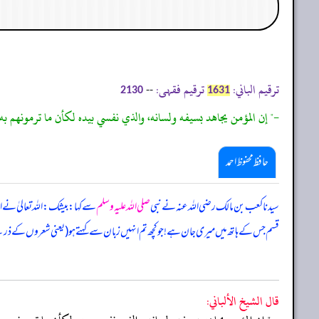
ترقیم الباني:
ترقیم فقہی:
--
2130
1631
-" إن المؤمن يجاهد بسيفه ولسانه، والذي نفسي بيده لكأن ما ترمونهم به
حافظ محفوظ احمد
سیدنا کعب بن مالک رضی اللہ عنہ نے نبی
صلی اللہ علیہ وسلم
سے کہا: بیشک: اللہ تعالیٰ نے 
قسم جس کے ہاتھ میں میری جان ہے! جو کچھ تم انہیں زبان سے کہتے ہو (یعنی شعروں کے ذری
قال الشيخ الألباني: