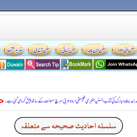
للہ! حدیث مبارک کی کتاب السنن الكبرى للبيهقي اردو عربی سرچ سہولت کے ساتھ پیش کر دی گئی ہے۔
سلسله احاديث صحيحه سے متعلقہ