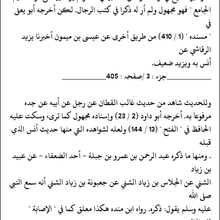
‏‏‏‏الجامع " فهو مجهول ولم أر له ذكرا في كتب الرجال. لكن أخرجه أبو يعلى
في
‏‏‏‏" مسنده " (1 / 410) من طريق أخرى عن عيسى بن ميمون أخبرنا يزيد
الرقاشي عن
‏‏‏‏أنس به ويزيد ضعيف.
‏‏‏‏__________جزء : 3 /صفحہ : 405__________
‏‏‏‏وللحديث شاهد من حديث غالب القطان عن رجل عن أبيه عن جده
‏‏‏‏مرفوعا به. أخرجه أبو داود (2 / 23) وإسناده مجهول كما ترى، وسكت عليه
‏‏‏‏الحافظ في " الفتح " (13 / 144) ولعله لشواهده التي منها حديث أنس الذي
قبله
‏‏‏‏. ومنها ما ذكره عبد الرحمن بن عمرو بن جبلة - أحد الضعفاء - عن عبيد
بن زياد
‏‏‏‏الشني عن الجلاس بن زياد الشني عن جعبونة بن زياد الشني أنه سمع النبي
صلى الله
‏‏‏‏عليه وسلم يقول: ذكره. رواه ابن منده هكذا معلق كما في " الإصابة "