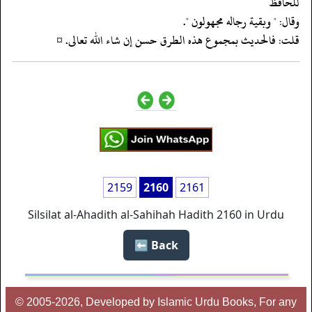
للحافظ
‏‏‏‏وقال: " وبقية رجاله مجهولون ".
‏‏‏‏قلت: فالحديث بمجموع هذه الطرق حسن إن شاء الله تعالى. ¤
2159
2160
2161
Silsilat al-Ahadith al-Sahihah Hadith 2160 in Urdu
Back ⬅️
© 2005-2026, Developed by Islamic Urdu Books, For any