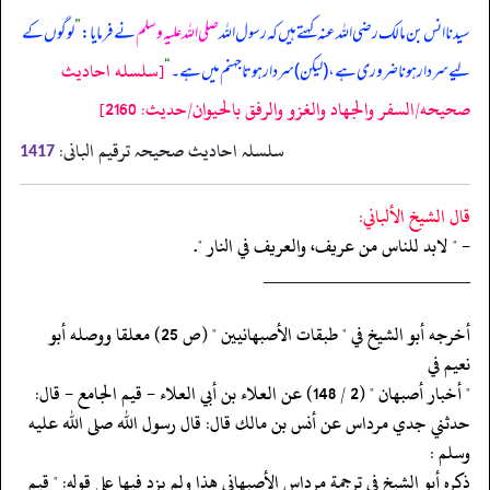
سیدنا انس بن مالک رضی اللہ عنہ کہتے ہیں کہ رسول اللہ
صلی اللہ علیہ وسلم
نے فرمایا:
”
لوگوں کے
[سلسله احاديث
لیے سردار ہونا ضروری ہے، (لیکن) سردار ہوتا جہنم میں ہے۔
“
صحيحه/السفر والجهاد والغزو والرفق بالحيوان/حدیث: 2160]
سلسلہ احادیث صحیحہ ترقیم البانی:
1417
قال الشيخ الألباني:
- " لابد للناس من عريف، والعريف في النار ".
‏‏‏‏_____________________
‏‏‏‏أخرجه أبو الشيخ في " طبقات الأصبهانيين " (ص 25) معلقا ووصله أبو
نعيم في
‏‏‏‏" أخبار أصبهان " (2 / 148) عن العلاء بن أبي العلاء - قيم الجامع - قال:
‏‏‏‏حدثني جدي مرداس عن أنس بن مالك قال: قال رسول الله صلى الله عليه
وسلم :
‏‏‏‏ذكره أبو الشيخ في ترجمة مرداس الأصبهاني هذا ولم يزد فيها على قوله: " قيم