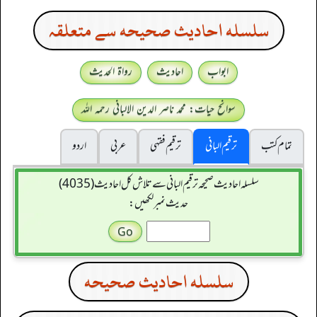
سلسله احاديث صحيحه سے متعلقہ
ابواب
احادیث
رواۃ الحدیث
سوانح حیات: محمد ناصر الدین الالبانی رحمہ اللہ
تمام کتب
ترقیم البانی
ترقيم فقہی
عربی
اردو
سلسله احاديث صحيحه ترقیم البانی سے تلاش کل احادیث (4035)
حدیث نمبر لکھیں:
سلسله احاديث صحيحه