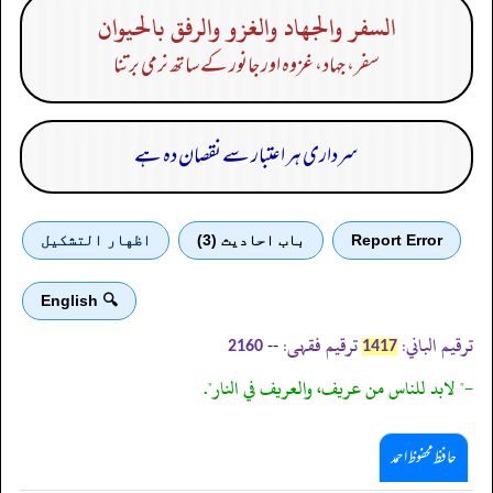
السفر والجهاد والغزو والرفق بالحيوان
سفر، جہاد، غزوہ اور جانور کے ساتھ نرمی برتنا
سرداری ہر اعتبار سے نقصان دہ ہے
Report Error
باب احادیث (3)
اظهار التشكيل
🔍 English
ترقیم الباني:
ترقیم فقہی:
--
2160
1417
-" لابد للناس من عريف، والعريف في النار".
حافظ محفوظ احمد