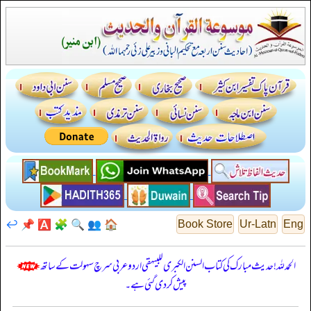
↩️
📌
🅰️
🧩
🔍
👥
🏠
Book Store
Ur-Latn
Eng
الحمدللہ! حدیث مبارک کی کتاب السنن الكبرى للبيهقي اردو عربی سرچ سہولت کے ساتھ
پیش کر دی گئی ہے۔